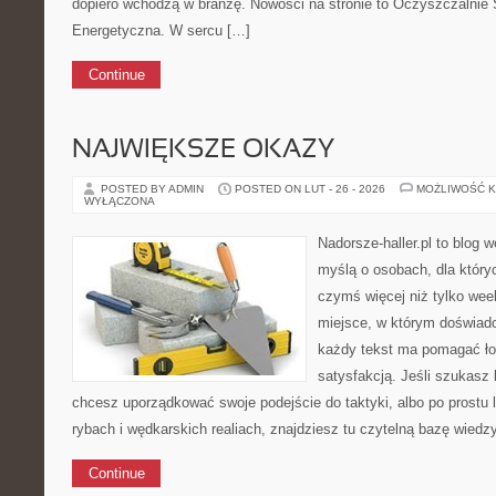
dopiero wchodzą w branżę. Nowości na stronie to Oczyszczalnie
Energetyczna. W sercu […]
Continue
NAJWIĘKSZE OKAZY
POSTED BY ADMIN
POSTED ON LUT - 26 - 2026
MOŻLIWOŚĆ 
WYŁĄCZONA
Nadorsze-haller.pl to blog w
myślą o osobach, dla który
czymś więcej niż tylko we
miejsce, w którym doświadc
każdy tekst ma pomagać łow
satysfakcją. Jeśli szukas
chcesz uporządkować swoje podejście do taktyki, albo po prostu 
rybach i wędkarskich realiach, znajdziesz tu czytelną bazę wiedz
Continue