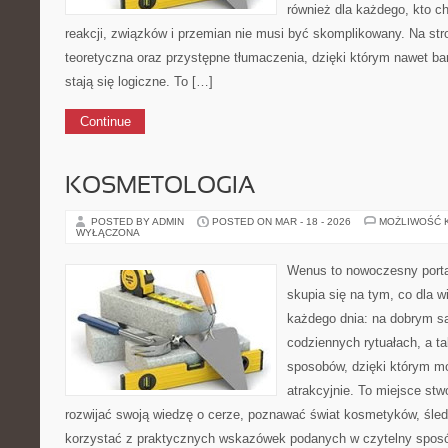
również dla każdego, kto c
reakcji, związków i przemian nie musi być skomplikowany. Na str
teoretyczna oraz przystępne tłumaczenia, dzięki którym nawet ba
stają się logiczne. To […]
Continue
KOSMETOLOGIA
POSTED BY ADMIN
POSTED ON MAR - 18 - 2026
MOŻLIWOŚĆ 
WYŁĄCZONA
Wenus to nowoczesny porta
skupia się na tym, co dla w
każdego dnia: na dobrym s
codziennych rytuałach, a t
sposobów, dzięki którym mo
atrakcyjnie. To miejsce stw
rozwijać swoją wiedzę o cerze, poznawać świat kosmetyków, śledz
korzystać z praktycznych wskazówek podanych w czytelny sposó