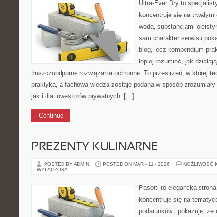
Ultra-Ever Dry to specjalist
koncentruje się na trwałym 
wodą, substancjami oleisty
sam charakter serwisu pokaz
blog, lecz kompendium prak
lepiej rozumieć, jak działaj
tłuszczoodporne rozwiązania ochronne. To przestrzeń, w której te
praktyką, a fachowa wiedza zostaje podana w sposób zrozumiały 
jak i dla inwestorów prywatnych. […]
Continue
PREZENTY KULINARNE
POSTED BY ADMIN
POSTED ON MAR - 11 - 2026
MOŻLIWOŚĆ 
WYŁĄCZONA
Pasotti to elegancka strona
koncentruje się na tematy
podarunków i pokazuje, że 