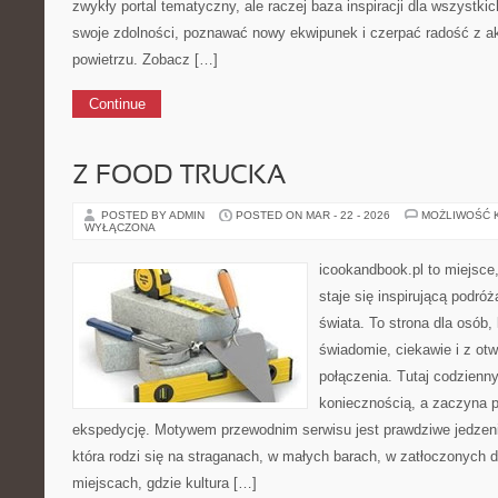
zwykły portal tematyczny, ale raczej baza inspiracji dla wszystkic
swoje zdolności, poznawać nowy ekwipunek i czerpać radość z 
powietrzu. Zobacz […]
Continue
Z FOOD TRUCKA
POSTED BY ADMIN
POSTED ON MAR - 22 - 2026
MOŻLIWOŚĆ 
WYŁĄCZONA
icookandbook.pl to miejsce,
staje się inspirującą podró
świata. To strona dla osób
świadomie, ciekawie i z otw
połączenia. Tutaj codzienn
koniecznością, a zaczyna 
ekspedycję. Motywem przewodnim serwisu jest prawdziwe jedzenie
która rodzi się na straganach, w małych barach, w zatłoczonych d
miejscach, gdzie kultura […]