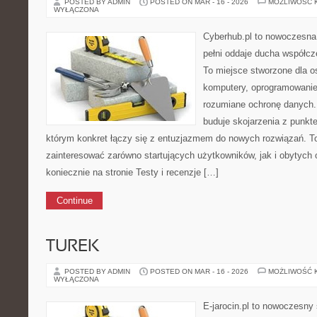
POSTED BY ADMIN
POSTED ON MAR - 16 - 2026
MOŻLIWOŚĆ 
WYŁĄCZONA
Cyberhub.pl to nowoczesna 
pełni oddaje ducha współcze
To miejsce stworzone dla 
komputery, oprogramowanie,
rozumiane ochronę danych
buduje skojarzenia z punkt
którym konkret łączy się z entuzjazmem do nowych rozwiązań. To
zainteresować zarówno startujących użytkowników, jak i obytych
koniecznie na stronie Testy i recenzje […]
Continue
TUREK
POSTED BY ADMIN
POSTED ON MAR - 16 - 2026
MOŻLIWOŚĆ 
WYŁĄCZONA
E-jarocin.pl to nowoczesny 