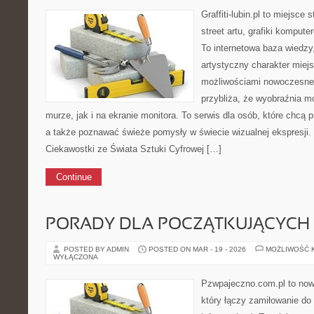
Graffiti-lubin.pl to miejsce
street artu, grafiki komputer
To internetowa baza wiedzy
artystyczny charakter miejs
możliwościami nowoczesne
przybliża, że wyobraźnia m
murze, jak i na ekranie monitora. To serwis dla osób, które chcą p
a także poznawać świeże pomysły w świecie wizualnej ekspresji. 
Ciekawostki ze Świata Sztuki Cyfrowej […]
Continue
PORADY DLA POCZĄTKUJĄCYCH
POSTED BY ADMIN
POSTED ON MAR - 19 - 2026
MOŻLIWOŚĆ 
WYŁĄCZONA
Pzwpajeczno.com.pl to now
który łączy zamiłowanie d