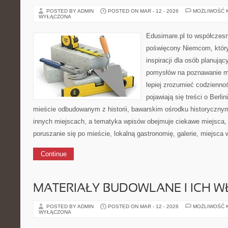
POSTED BY ADMIN
POSTED ON MAR - 12 - 2026
MOŻLIWOŚĆ 
WYŁĄCZONA
Edusimare.pl to współczes
poświęcony Niemcom, który
inspiracji dla osób planują
pomysłów na poznawanie mi
lepiej zrozumieć codzienno
pojawiają się treści o Berli
mieście odbudowanym z historii, bawarskim ośrodku historycznym
innych miejscach, a tematyka wpisów obejmuje ciekawe miejsca, 
poruszanie się po mieście, lokalną gastronomię, galerie, miejsc
Continue
MATERIAŁY BUDOWLANE I ICH W
POSTED BY ADMIN
POSTED ON MAR - 12 - 2026
MOŻLIWOŚĆ 
WYŁĄCZONA