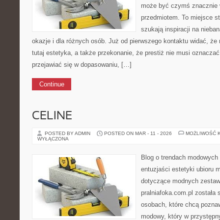
może być czymś znacznie w
przedmiotem. To miejsce st
szukają inspiracji na nieba
okazje i dla różnych osób. Już od pierwszego kontaktu widać, ż
tutaj estetyka, a także przekonanie, że prestiż nie musi oznacza
przejawiać się w dopasowaniu, […]
Continue
CELINE
POSTED BY ADMIN
POSTED ON MAR - 11 - 2026
MOŻLIWOŚĆ 
WYŁĄCZONA
Blog o trendach modowych 
entuzjaści estetyki ubioru 
dotyczące modnych zestaw
pralniafoka.com.pl została
osobach, które chcą pozna
modowy, który w przystępn