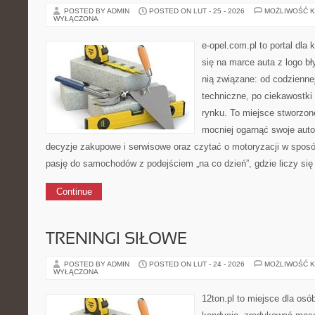
POSTED BY ADMIN
POSTED ON LUT - 25 - 2026
MOŻLIWOŚĆ 
WYŁĄCZONA
e-opel.com.pl to portal dla 
się na marce auta z logo b
nią związane: od codziennej
techniczne, po ciekawostki
rynku. To miejsce stworzon
mocniej ogarnąć swoje auto
decyzje zakupowe i serwisowe oraz czytać o motoryzacji w sposó
pasję do samochodów z podejściem „na co dzień”, gdzie liczy się
Continue
TRENINGI SIŁOWE
POSTED BY ADMIN
POSTED ON LUT - 24 - 2026
MOŻLIWOŚĆ 
WYŁĄCZONA
12ton.pl to miejsce dla os