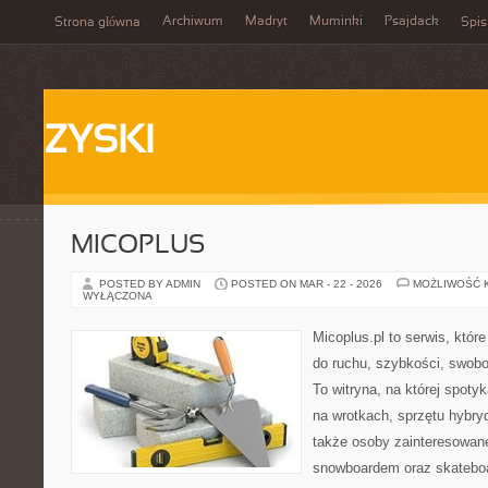
Archiwum
Madryt
Muminki
Psajdack
Strona główna
Spis
ZYSKI
MICOPLUS
POSTED BY ADMIN
POSTED ON MAR - 22 - 2026
MOŻLIWOŚĆ 
WYŁĄCZONA
Micoplus.pl to serwis, któr
do ruchu, szybkości, swobo
To witryna, na której spotyk
na wrotkach, sprzętu hybry
także osoby zainteresowan
snowboardem oraz skateboar