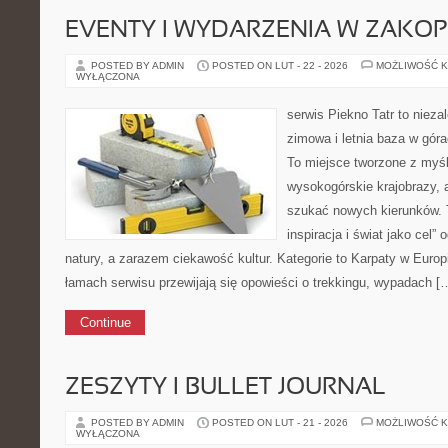
EVENTY I WYDARZENIA W ZAKO
POSTED BY ADMIN
POSTED ON LUT - 22 - 2026
MOŻLIWOŚĆ 
WYŁĄCZONA
serwis Piekno Tatr to nieza
zimowa i letnia baza w gór
To miejsce tworzone z myśl
wysokogórskie krajobrazy, 
szukać nowych kierunków. Ty
inspiracja i świat jako cel” 
natury, a zarazem ciekawość kultur. Kategorie to Karpaty w Europi
łamach serwisu przewijają się opowieści o trekkingu, wypadach [
Continue
ZESZYTY I BULLET JOURNAL
POSTED BY ADMIN
POSTED ON LUT - 21 - 2026
MOŻLIWOŚĆ 
WYŁĄCZONA