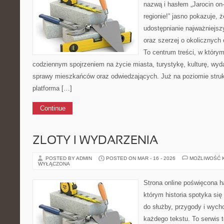
nazwą i hasłem „Jarocin on-
regionie!” jasno pokazuje, ż
udostępnianie najważniejszy
oraz szerzej o okolicznych 
To centrum treści, w którym
codziennym spojrzeniem na życie miasta, turystykę, kulturę, wyda
sprawy mieszkańców oraz odwiedzających. Już na poziomie strukt
platforma […]
Continue
ZLOTY I WYDARZENIA
POSTED BY ADMIN
POSTED ON MAR - 16 - 2026
MOŻLIWOŚĆ 
WYŁĄCZONA
Strona online poświęcona h
którym historia spotyka się
do służby, przygody i wych
każdego tekstu. To serwis 