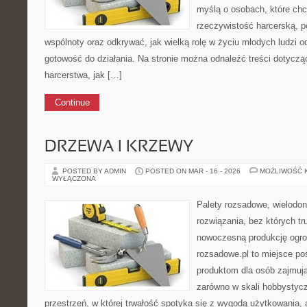
myślą o osobach, które chc
rzeczywistość harcerską, p
wspólnoty oraz odkrywać, jak wielką rolę w życiu młodych ludzi od
gotowość do działania. Na stronie można odnaleźć treści dotycząc
harcerstwa, jak […]
Continue
DRZEWA I KRZEWY
POSTED BY ADMIN
POSTED ON MAR - 16 - 2026
MOŻLIWOŚĆ 
WYŁĄCZONA
Palety rozsadowe, wielodoni
rozwiązania, bez których t
nowoczesną produkcję ogrod
rozsadowe.pl to miejsce p
produktom dla osób zajmuj
zarówno w skali hobbystycz
przestrzeń, w której trwałość spotyka się z wygodą użytkowania, 