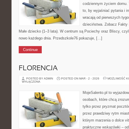
codziennym życiem domu. T
to, by wyjaśniać pytania i 
wracają od pierwszych tygod
dzieciństwa. Zobacz Fakty i
Małe dziecko (1–3 lata). W centrum są Pociechy oraz Bliscy, czyli
nowo każdego dnia. Przedszkole76 pokazuje, […]
Continue
FLORENCJA
POSTED BY ADMIN
POSTED ON MAR - 2 - 2026
MOŻLIWOŚĆ 
WYŁĄCZONA
MojeSalento.pl to wyjazdow
osobach, które chcą zrozu
tylko przez pryzmat pocztó
przez prawdziwy rytm miast
którym marzenia o dolce vit
praktyczne wskazówki – od p