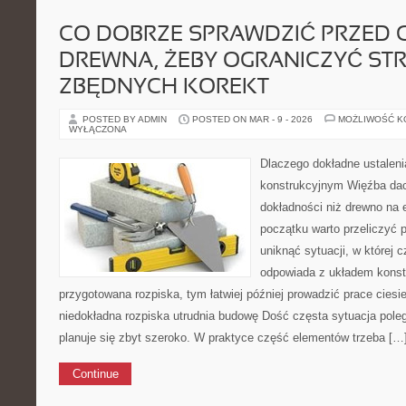
CO DOBRZE SPRAWDZIĆ PRZED C
DREWNA, ŻEBY OGRANICZYĆ STR
ZBĘDNYCH KOREKT
POSTED BY ADMIN
POSTED ON MAR - 9 - 2026
MOŻLIWOŚĆ 
WYŁĄCZONA
Dlaczego dokładne ustaleni
konstrukcyjnym Więźba dac
dokładności niż drewno na
początku warto przeliczyć 
uniknąć sytuacji, w której c
odpowiada z układem konstr
przygotowana rozpiska, tym łatwiej później prowadzić prace ciesi
niedokładna rozpiska utrudnia budowę Dość częsta sytuacja poleg
planuje się zbyt szeroko. W praktyce część elementów trzeba […
Continue