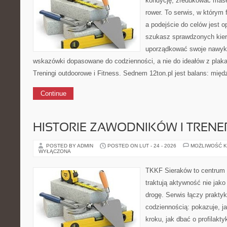
kondycję, zredukować masę 
rower. To serwis, w którym 
a podejście do celów jest o
szukasz sprawdzonych kier
uporządkować swoje nawyki,
wskazówki dopasowane do codzienności, a nie do ideałów z plakat
Treningi outdoorowe i Fitness. Sednem 12ton.pl jest balans: mię
Continue
HISTORIE ZAWODNIKÓW I TREN
POSTED BY ADMIN
POSTED ON LUT - 24 - 2026
MOŻLIWOŚĆ 
WYŁĄCZONA
TKKF Sieraków to centrum w
traktują aktywność nie jako
drogę. Serwis łączy prakty
codziennością: pokazuje, j
kroku, jak dbać o profilakty