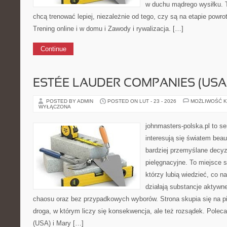
w duchu mądrego wysiłku. T
chcą trenować lepiej, niezależnie od tego, czy są na etapie powr
Trening online i w domu i Zawody i rywalizacja. […]
Continue
ESTÉE LAUDER COMPANIES (USA
POSTED BY ADMIN
POSTED ON LUT - 23 - 2026
MOŻLIWOŚĆ 
WYŁĄCZONA
johnmasters-polska.pl to se
interesują się światem bea
bardziej przemyślane decy
pielęgnacyjne. To miejsce 
którzy lubią wiedzieć, co na
działają substancje aktywn
chaosu oraz bez przypadkowych wyborów. Strona skupia się na pi
droga, w którym liczy się konsekwencja, ale też rozsądek. Pol
(USA) i Mary […]