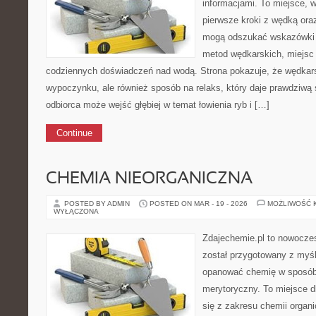
informacjami. To miejsce, 
pierwsze kroki z wędką or
mogą odszukać wskazówki 
metod wędkarskich, miejsc
codziennych doświadczeń nad wodą. Strona pokazuje, że wędkarst
wypoczynku, ale również sposób na relaks, który daje prawdziwą 
odbiorca może wejść głębiej w temat łowienia ryb i […]
Continue
CHEMIA NIEORGANICZNA
POSTED BY ADMIN
POSTED ON MAR - 19 - 2026
MOŻLIWOŚĆ 
WYŁĄCZONA
Zdajechemie.pl to nowoczes
został przygotowany z myś
opanować chemię w sposób 
merytoryczny. To miejsce d
się z zakresu chemii organic