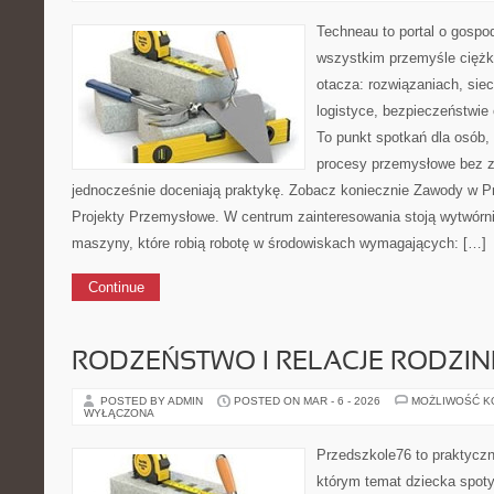
Techneau to portal o gospo
wszystkim przemyśle ciężki
otacza: rozwiązaniach, sie
logistyce, bezpieczeństwie
To punkt spotkań dla osób,
procesy przemysłowe bez zb
jednocześnie doceniają praktykę. Zobacz koniecznie Zawody w P
Projekty Przemysłowe. W centrum zainteresowania stoją wytwórnie
maszyny, które robią robotę w środowiskach wymagających: […]
Continue
RODZEŃSTWO I RELACJE RODZI
POSTED BY ADMIN
POSTED ON MAR - 6 - 2026
MOŻLIWOŚĆ 
WYŁĄCZONA
Przedszkole76 to praktyczny
którym temat dziecka spoty