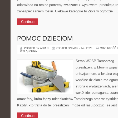
odpowiada na realne potrzeby związane z wysiewem, produkcją r
zabezpieczaniem roślin. Ciekawe kategorie to Zioła w ogrodzie i 
Continue
POMOC DZIECIOM
POSTED BY ADMIN
POSTED ON MAR - 14 - 2026
MOŻLIWOŚĆ 
WYŁĄCZONA
Sztab WOŚP Tarnobrzeg – G
przestrzeń, w którym wspar
entuzjazmem, a lokalna wsp
wspólne działanie ma ogrom
strona o wydarzeniach, ale 
wokół idei pomagania, zaa
atmosfery, która łączy mieszkańców Tarnobrzega oraz wszystkich 
Każdy, kto trafia do tej przestrzeni, może od razu poczuć, że jest
Continue