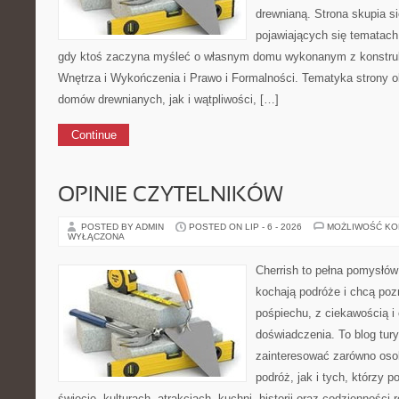
drewnianą. Strona skupia si
pojawiających się tematach,
gdy ktoś zaczyna myśleć o własnym domu wykonanym z konstruk
Wnętrza i Wykończenia i Prawo i Formalności. Tematyka strony o
domów drewnianych, jak i wątpliwości, […]
Continue
OPINIE CZYTELNIKÓW
POSTED BY ADMIN
POSTED ON LIP - 6 - 2026
MOŻLIWOŚĆ K
WYŁĄCZONA
Cherrish to pełna pomysłów 
kochają podróże i chcą poz
pośpiechu, z ciekawością i
doświadczenia. To blog tur
zainteresować zarówno oso
podróż, jak i tych, którzy p
świecie, kulturach, atrakcjach, kuchni, historii oraz codzienności