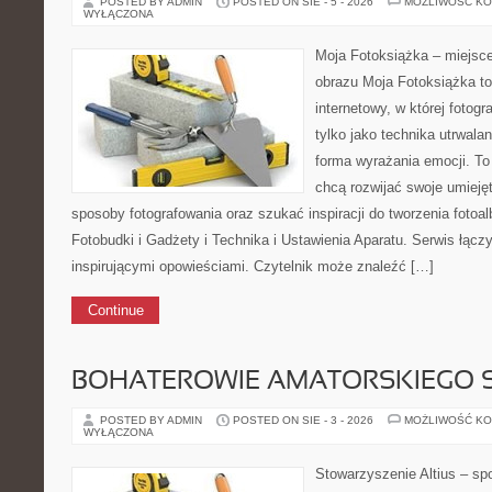
POSTED BY ADMIN
POSTED ON SIE - 5 - 2026
MOŻLIWOŚĆ K
WYŁĄCZONA
Moja Fotoksiążka – miejsc
obrazu Moja Fotoksiążka t
internetowy, w której fotogr
tylko jako technika utrwalan
forma wyrażania emocji. To 
chcą rozwijać swoje umieję
sposoby fotografowania oraz szukać inspiracji do tworzenia foto
Fotobudki i Gadżety i Technika i Ustawienia Aparatu. Serwis łącz
inspirującymi opowieściami. Czytelnik może znaleźć […]
Continue
BOHATEROWIE AMATORSKIEGO 
POSTED BY ADMIN
POSTED ON SIE - 3 - 2026
MOŻLIWOŚĆ K
WYŁĄCZONA
Stowarzyszenie Altius – sp