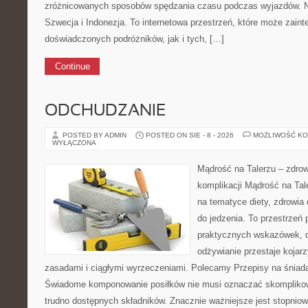
zróżnicowanych sposobów spędzania czasu podczas wyjazdów. No
Szwecja i Indonezja. To internetowa przestrzeń, które może zain
doświadczonych podróżników, jak i tych, […]
Continue
ODCHUDZANIE
POSTED BY ADMIN
POSTED ON SIE - 8 - 2026
MOŻLIWOŚĆ K
WYŁĄCZONA
Mądrość na Talerzu – zdro
komplikacji Mądrość na Tale
na tematyce diety, zdrowia
do jedzenia. To przestrzeń p
praktycznych wskazówek, d
odżywianie przestaje kojar
zasadami i ciągłymi wyrzeczeniami. Polecamy Przepisy na śniadan
Świadome komponowanie posiłków nie musi oznaczać skomplikow
trudno dostępnych składników. Znacznie ważniejsze jest stopnio