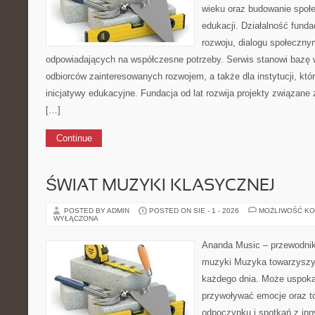
wieku oraz budowanie społ
edukacji. Działalność funda
rozwoju, dialogu społeczny
odpowiadających na współczesne potrzeby. Serwis stanowi bazę w
odbiorców zainteresowanych rozwojem, a także dla instytucji, któ
inicjatywy edukacyjne. Fundacja od lat rozwija projekty związan
[…]
Continue
ŚWIAT MUZYKI KLASYCZNEJ
POSTED BY ADMIN
POSTED ON SIE - 1 - 2026
MOŻLIWOŚĆ K
WYŁĄCZONA
Ananda Music – przewodnik
muzyki Muzyka towarzyszy
każdego dnia. Może uspoka
przywoływać emocje oraz t
odpoczynku i spotkań z inn