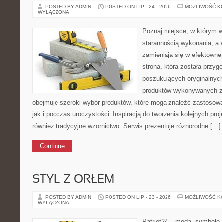
POSTED BY ADMIN
POSTED ON LIP - 24 - 2026
MOŻLIWOŚĆ 
WYŁĄCZONA
Poznaj miejsce, w którym w
starannością wykonania, a
zamieniają się w efektowne
strona, która została przy
poszukujących oryginalnych
produktów wykonywanych z
obejmuje szeroki wybór produktów, które mogą znaleźć zastosow
jak i podczas uroczystości. Inspiracją do tworzenia kolejnych proj
również tradycyjne wzornictwo. Serwis prezentuje różnorodne […]
Continue
STYL Z ORŁEM
POSTED BY ADMIN
POSTED ON LIP - 23 - 2026
MOŻLIWOŚĆ 
WYŁĄCZONA
Patriot24 – moda, symbole,