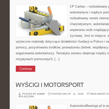
CP Caritas – rozbudowany p
wolontariacie i mądrym pom
rozbudowany serwis intern
charytatywnym, wolontaria
wspierania osób znajdującyc
życiowej. Jest to miejsce,
użyteczne materiały dotyczące działalności fundacji w Polsce i n
pomocy, pozyskiwania środków, prowadzenia zbiórek, współpracy
angażowania wolontariuszy. Tematyka serwisu obejmuje między i
inicjatywach pomocowych, […]
Continue
WYŚCIGI I MOTORSPORT
POSTED BY ADMIN
POSTED ON LIP - 11 - 2026
MOŻLIWOŚĆ K
WYŁĄCZONA
AutomotiveBearings.pl to p