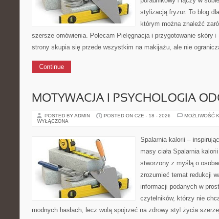
poradnikowy i łączy w sobi
stylizacją fryzur. To blog d
którym można znaleźć zarówn
szersze omówienia. Polecam Pielęgnacja i przygotowanie skóry i 
strony skupia się przede wszystkim na makijażu, ale nie ogranicz
Continue
MOTYWACJA I PSYCHOLOGIA O
POSTED BY ADMIN
POSTED ON CZE - 18 - 2026
MOŻLIWOŚĆ 
WYŁĄCZONA
Spalarnia kalorii – inspiruj
masy ciała Spalarnia kalorii
stworzony z myślą o osobac
zrozumieć temat redukcji w
informacji podanych w pros
czytelników, którzy nie chc
modnych hasłach, lecz wolą spojrzeć na zdrowy styl życia szerzej