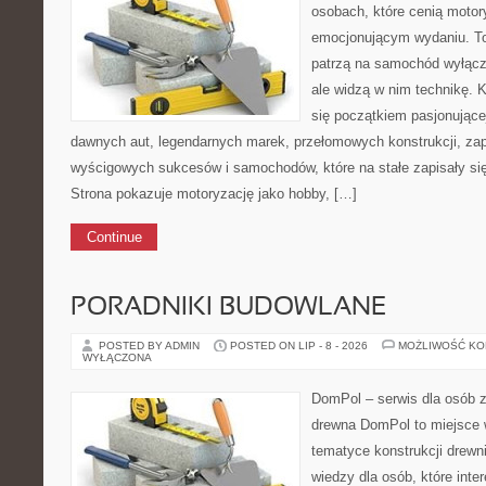
osobach, które cenią motory
emocjonującym wydaniu. To 
patrzą na samochód wyłączn
ale widzą w nim technikę. 
się początkiem pasjonujące
dawnych aut, legendarnych marek, przełomowych konstrukcji, za
wyścigowych sukcesów i samochodów, które na stałe zapisały si
Strona pokazuje motoryzację jako hobby, […]
Continue
PORADNIKI BUDOWLANE
POSTED BY ADMIN
POSTED ON LIP - 8 - 2026
MOŻLIWOŚĆ K
WYŁĄCZONA
DomPol – serwis dla osób 
drewna DomPol to miejsce 
tematyce konstrukcji drewn
wiedzy dla osób, które inter