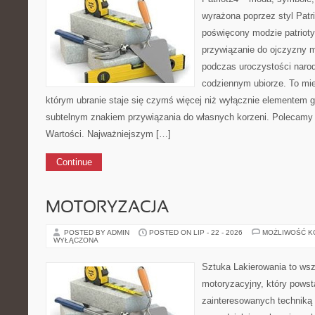
wyrażona poprzez styl Patri
poświęcony modzie patrioty
przywiązanie do ojczyzny m
podczas uroczystości naro
codziennym ubiorze. To miej
którym ubranie staje się czymś więcej niż wyłącznie elementem 
subtelnym znakiem przywiązania do własnych korzeni. Polecamy 
Wartości. Najważniejszym […]
Continue
MOTORYZACJA
POSTED BY ADMIN
POSTED ON LIP - 22 - 2026
MOŻLIWOŚĆ 
WYŁĄCZONA
Sztuka Lakierowania to wsz
motoryzacyjny, który powst
zainteresowanych technik