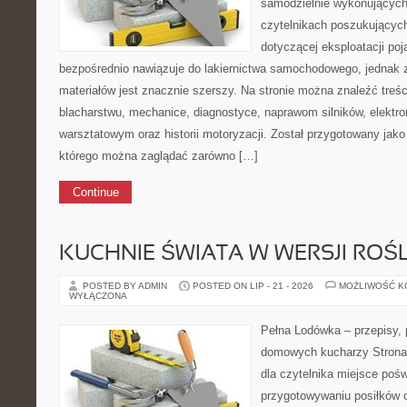
samodzielnie wykonujących
czytelnikach poszukujący
dotyczącej eksploatacji po
bezpośrednio nawiązuje do lakiernictwa samochodowego, jednak 
materiałów jest znacznie szerszy. Na stronie można znaleźć treśc
blacharstwu, mechanice, diagnostyce, naprawom silników, elektro
warsztatowym oraz historii motoryzacji. Został przygotowany jako
którego można zaglądać zarówno […]
Continue
KUCHNIE ŚWIATA W WERSJI ROŚL
POSTED BY ADMIN
POSTED ON LIP - 21 - 2026
MOŻLIWOŚĆ 
WYŁĄCZONA
Pełna Lodówka – przepisy, p
domowych kucharzy Strona 
dla czytelnika miejsce po
przygotowywaniu posiłków 