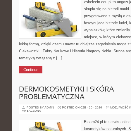
zsbelecin.edu.pl to angażuj
skupia się na historii nauki
przygotowana z myślą o os
fascynujące historie ludzi, 
wynalazków, które zmieniły
miejsce, w którym ciekawo
lekką formą, dzięki czemu nawet trudniejsze zagadnienia mogą s
Ciekawostki i Fakty Naukowe i Historia Nagrody Nobla. Strona a
tematyką związaną z […]
Continue
DERMOKOSMETYKI I SKÓRA
PROBLEMATYCZNA
POSTED BY ADMIN
POSTED ON CZE - 20 - 2026
MOŻLIWOŚĆ 
WYŁĄCZONA
Bioarp24.pl to serwis online
kosmetyków naturalnych. S