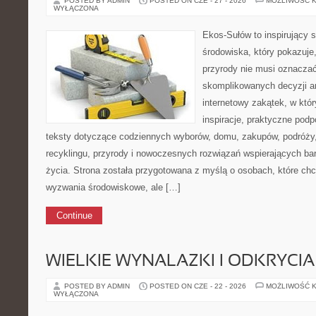
POSTED BY ADMIN
POSTED ON CZE - 27 - 2026
MOŻLIWOŚĆ 
WYŁĄCZONA
Ekos-Sułów to inspirujący 
środowiska, który pokazuje
przyrody nie musi oznaczać
skomplikowanych decyzji a
internetowy zakątek, w któ
inspiracje, praktyczne pod
teksty dotyczące codziennych wyborów, domu, zakupów, podróży, 
recyklingu, przyrody i nowoczesnych rozwiązań wspierających bar
życia. Strona została przygotowana z myślą o osobach, które c
wyzwania środowiskowe, ale […]
Continue
WIELKIE WYNALAZKI I ODKRYCIA
POSTED BY ADMIN
POSTED ON CZE - 22 - 2026
MOŻLIWOŚĆ 
WYŁĄCZONA