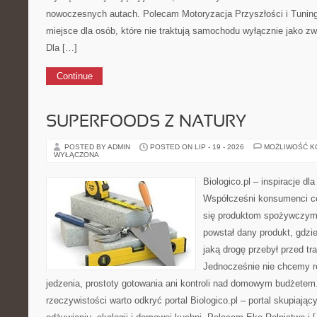
nowoczesnych autach. Polecam Motoryzacja Przyszłości i Tuning 
miejsce dla osób, które nie traktują samochodu wyłącznie jako zw
Dla […]
Continue
SUPERFOODS Z NATURY
POSTED BY ADMIN
POSTED ON LIP - 19 - 2026
MOŻLIWOŚĆ 
WYŁĄCZONA
Biologico.pl – inspiracje dl
Współcześni konsumenci co
się produktom spożywczym
powstał dany produkt, gdzi
jaką drogę przebył przed tr
Jednocześnie nie chcemy 
jedzenia, prostoty gotowania ani kontroli nad domowym budżetem.
rzeczywistości warto odkryć portal Biologico.pl – portal skupiają