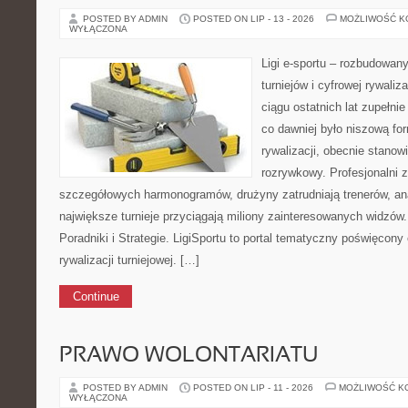
POSTED BY ADMIN
POSTED ON LIP - 13 - 2026
MOŻLIWOŚĆ 
WYŁĄCZONA
Ligi e-sportu – rozbudowany
turniejów i cyfrowej rywaliz
ciągu ostatnich lat zupełni
co dawniej było niszową f
rywalizacji, obecnie stanow
rozrywkowy. Profesjonalni 
szczegółowych harmonogramów, drużyny zatrudniają trenerów, ana
największe turnieje przyciągają miliony zainteresowanych widzów.
Poradniki i Strategie. LigiSportu to portal tematyczny poświęcony
rywalizacji turniejowej. […]
Continue
PRAWO WOLONTARIATU
POSTED BY ADMIN
POSTED ON LIP - 11 - 2026
MOŻLIWOŚĆ K
WYŁĄCZONA