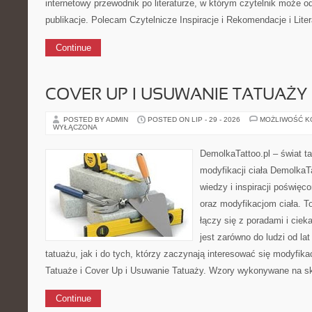
internetowy przewodnik po literaturze, w którym czytelnik może o
publikacje. Polecam Czytelnicze Inspiracje i Rekomendacje i Liter
Continue
COVER UP I USUWANIE TATUAŻY
POSTED BY ADMIN
POSTED ON LIP - 29 - 2026
MOŻLIWOŚĆ 
WYŁĄCZONA
DemolkaTattoo.pl – świat ta
modyfikacji ciała DemolkaTa
wiedzy i inspiracji poświęc
oraz modyfikacjom ciała. T
łączy się z poradami i cie
jest zarówno do ludzi od l
tatuażu, jak i do tych, którzy zaczynają interesować się modyfika
Tatuaże i Cover Up i Usuwanie Tatuaży. Wzory wykonywane na s
Continue