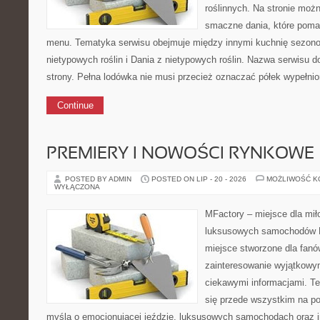
roślinnych. Na stronie moż
smaczne dania, które poma
menu. Tematyka serwisu obejmuje między innymi kuchnię sezon
nietypowych roślin i Dania z nietypowych roślin. Nazwa serwisu d
strony. Pełna lodówka nie musi przecież oznaczać półek wypełni
Continue
PREMIERY I NOWOŚCI RYNKOWE
POSTED BY ADMIN
POSTED ON LIP - 20 - 2026
MOŻLIWOŚĆ 
WYŁĄCZONA
MFactory – miejsce dla mił
luksusowych samochodów M
miejsce stworzone dla fan
zainteresowanie wyjątkowym
ciekawymi informacjami. T
się przede wszystkim na p
myślą o emocjonującej jeździe, luksusowych samochodach oraz