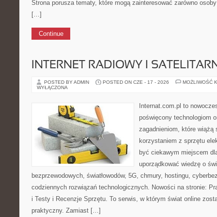
Strona porusza tematy, które mogą zainteresować zarówno osoby 
[…]
Continue
INTERNET RADIOWY I SATELITAR
POSTED BY ADMIN
POSTED ON CZE - 17 - 2026
MOŻLIWOŚĆ 
WYŁĄCZONA
Internat.com.pl to nowocze
poświęcony technologiom o
zagadnieniom, które wiążą 
korzystaniem z sprzętu ele
być ciekawym miejscem dla
uporządkować wiedzę o świec
bezprzewodowych, światłowodów, 5G, chmury, hostingu, cyberbe
codziennych rozwiązań technologicznych. Nowości na stronie: Pra
i Testy i Recenzje Sprzętu. To serwis, w którym świat online zos
praktyczny. Zamiast […]