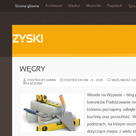
Archiwum
Madryt
Muminki
Psajdack
Strona główna
Spis
ZYSKI
WĘGRY
POSTED BY ADMIN
POSTED ON SIE - 9 - 2026
MOŻLIWOŚĆ K
WYŁĄCZONA
Wesele na Wypasie – blog 
kierunków Podróżowanie mo
któremu poznajemy odległe z
kuchnię oraz przeszłość. W
podróżach, na którym możn
dotyczące miejsc z wielu st