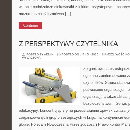
w sobie podróżnicze ciekawostki z lekkim, przystępnym sposobe
można tu znaleźć zarówno […]
Continue
Z PERSPEKTYWY CZYTELNIKA
POSTED BY ADMIN
POSTED ON LIP - 5 - 2026
MOŻLIWOŚĆ K
WYŁĄCZONA
Zorganizowana przestępczoś
ogromne zainteresowanie za
czytelników. Strona stanow
poświęcone organizacjom pr
organizacji, a także aktu
bezpieczeństwem. Serwis p
edukacyjny, koncentrując się na przedstawieniu zjawisk związany
zorganizowanych grup przestępczych w kraju, na kontynencie eu
globie. Polecam Nowoczesna Przestępczość i Prawo kontra Mafia.