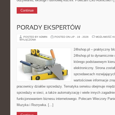
odżywianiu, ekologii i domowej kuchni. Polecam Eko Rolnictwo i 
Continue
PORADY EKSPERTÓW
POSTED BY ADMIN
POSTED ON LIP - 19 - 2026
MOŻLIWOŚĆ 
WYŁĄCZONA
24hshop.pl – praktyczny bl
24hshop.pl to dynamicznie r
którego podstawowym kieru
elektroniczny. Strona zost
sprzedawcach rozwijających
wartościowe informacje znaj
pracownicy działów sprzedaży. Tematyka serwisu obejmuje między
sprzedaży w sieci, a także automatyzację i wiele innych zagadn
funkcjonowaniem biznesu internetowego. Polecam Wieczory Panień
Muzyka i Rozrywka. […]