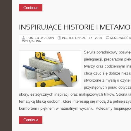
Continue
INSPIRUJĄCE HISTORIE I METAM
POSTED BY ADMIN
POSTED ON CZE - 15 - 2026
MOŻLIWOŚĆ 
WYŁĄCZONA
Serwis poradnikowy poświęc
pielęgnacji, preparatom pi
twarzy oraz codziennym ins
chcą czuć się dobrze niezal
stworzone z myślą o czytel
przystępnych porad dotycząc
skóry, estetycznych inspiracji oraz makijażowych trików. Strona ł
tematyką bliską osobom, które interesują się modą dla pełniejsz
komfortem i pięknem w naturalnym wydaniu. Polecamy Inspirujące 
Continue