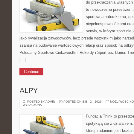
do przekraczania własnych 
to nowoczesna przestrzeń 
sportowi amatorskiemu, spo
niepełnosprawnościami ora
serwis, w którym sport nie 
jako rywalizacja zawodowców, lecz przede wszystkim jako narzędz
szansa na budowanie wartościowych relacji oraz sposób na odkry
Polecamy Sportowe Ciekawostki i Rekordy i Sport bez Barier. Tre
[…]
Continue
ALPY
POSTED BY ADMIN
POSTED ON SIE - 2 - 2026
MOŻLIWOŚĆ K
WYŁĄCZONA
Fundacja Think to przestrz
spotykają się z działaniem
której zadaniem jest kszta