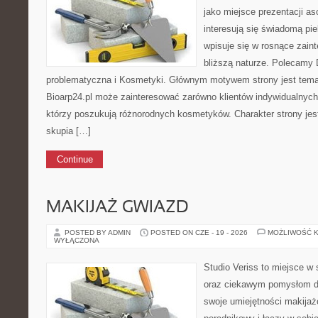
jako miejsce prezentacji as
interesują się świadomą pie
wpisuje się w rosnące zain
bliższą naturze. Polecamy
problematyczna i Kosmetyki. Głównym motywem strony jest tematy
Bioarp24.pl może zainteresować zarówno klientów indywidualnych,
którzy poszukują różnorodnych kosmetyków. Charakter strony jes
skupia […]
Continue
MAKIJAŻ GWIAZD
POSTED BY ADMIN
POSTED ON CZE - 19 - 2026
MOŻLIWOŚĆ 
WYŁĄCZONA
Studio Veriss to miejsce w 
oraz ciekawym pomysłom dl
swoje umiejętności makijaż