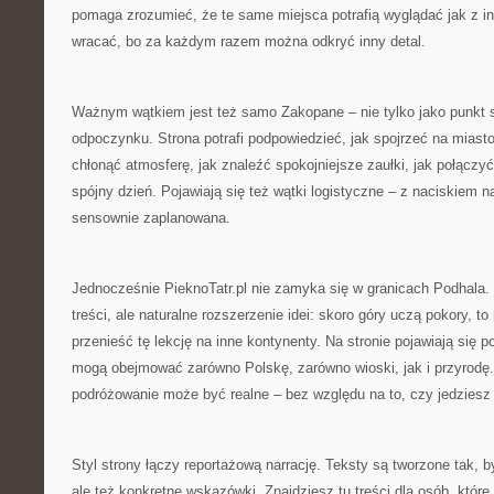
pomaga zrozumieć, że te same miejsca potrafią wyglądać jak z inn
wracać, bo za każdym razem można odkryć inny detal.
Ważnym wątkiem jest też samo Zakopane – nie tylko jako punkt st
odpoczynku. Strona potrafi podpowiedzieć, jak spojrzeć na miast
chłonąć atmosferę, jak znaleźć spokojniejsze zaułki, jak połączyć
spójny dzień. Pojawiają się też wątki logistyczne – z naciskiem n
sensownie zaplanowana.
Jednocześnie PieknoTatr.pl nie zamyka się w granicach Podhala. „
treści, ale naturalne rozszerzenie idei: skoro góry uczą pokory, 
przenieść tę lekcję na inne kontynenty. Na stronie pojawiają się p
mogą obejmować zarówno Polskę, zarówno wioski, jak i przyrodę.
podróżowanie może być realne – bez względu na to, czy jedziesz 
Styl strony łączy reportażową narrację. Teksty są tworzone tak, b
ale też konkretne wskazówki. Znajdziesz tu treści dla osób, które