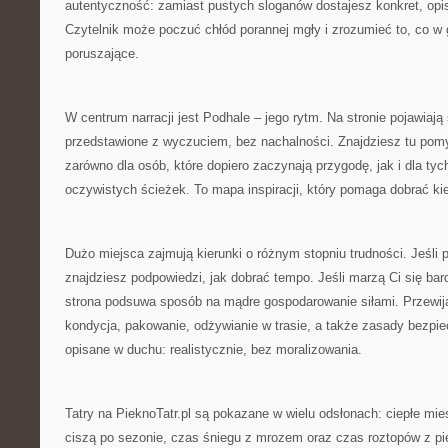
autentyczność: zamiast pustych sloganów dostajesz konkret, opi
Czytelnik może poczuć chłód porannej mgły i zrozumieć to, co w 
poruszające.
W centrum narracji jest Podhale – jego rytm. Na stronie pojawiają
przedstawione z wyczuciem, bez nachalności. Znajdziesz tu pomy
zarówno dla osób, które dopiero zaczynają przygodę, jak i dla tyc
oczywistych ścieżek. To mapa inspiracji, który pomaga dobrać ki
Dużo miejsca zajmują kierunki o różnym stopniu trudności. Jeśli 
znajdziesz podpowiedzi, jak dobrać tempo. Jeśli marzą Ci się ba
strona podsuwa sposób na mądre gospodarowanie siłami. Przewijaj
kondycja, pakowanie, odżywianie w trasie, a także zasady bezp
opisane w duchu: realistycznie, bez moralizowania.
Tatry na PieknoTatr.pl są pokazane w wielu odsłonach: ciepłe mies
ciszą po sezonie, czas śniegu z mrozem oraz czas roztopów z p