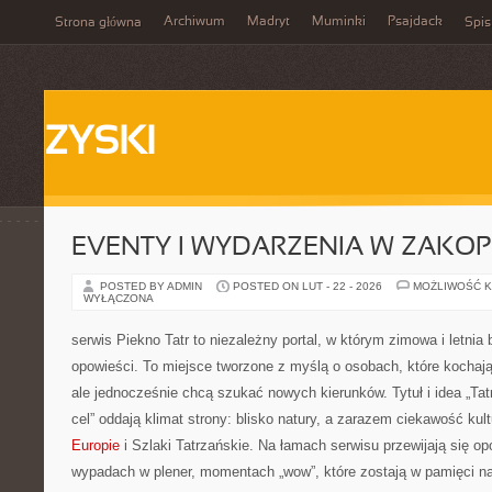
Archiwum
Madryt
Muminki
Psajdack
Strona główna
Spis
ZYSKI
EVENTY I WYDARZENIA W ZAKO
POSTED BY ADMIN
POSTED ON LUT - 22 - 2026
MOŻLIWOŚĆ 
WYŁĄCZONA
serwis Piekno Tatr to niezależny portal, w którym zimowa i letnia
opowieści. To miejsce tworzone z myślą o osobach, które kochają
ale jednocześnie chcą szukać nowych kierunków. Tytuł i idea „Tatry
cel” oddają klimat strony: blisko natury, a zarazem ciekawość kult
Europie
i Szlaki Tatrzańskie. Na łamach serwisu przewijają się op
wypadach w plener, momentach „wow”, które zostają w pamięci na