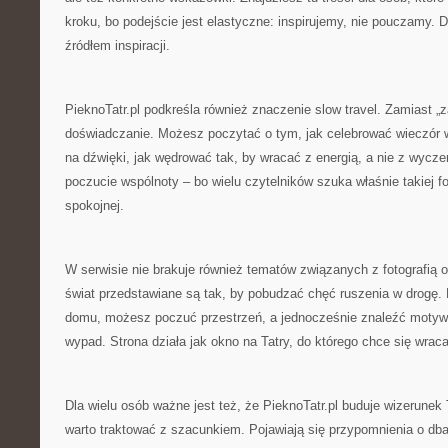
kroku, bo podejście jest elastyczne: inspirujemy, nie pouczamy. D
źródłem inspiracji.
PieknoTatr.pl podkreśla również znaczenie slow travel. Zamiast „za
doświadczanie. Możesz poczytać o tym, jak celebrować wieczór 
na dźwięki, jak wędrować tak, by wracać z energią, a nie z wycze
poczucie wspólnoty – bo wielu czytelników szuka właśnie takiej 
spokojnej.
W serwisie nie brakuje również tematów związanych z fotografią o
świat przedstawiane są tak, by pobudzać chęć ruszenia w drogę. N
domu, możesz poczuć przestrzeń, a jednocześnie znaleźć motywa
wypad. Strona działa jak okno na Tatry, do którego chce się wrac
Dla wielu osób ważne jest też, że PieknoTatr.pl buduje wizerunek 
warto traktować z szacunkiem. Pojawiają się przypomnienia o dban