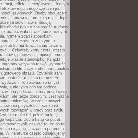
ntracji, refleksji i cierpliwości. Jednym
 efektów regularnego czytania jest
lności językowych. Osoby obcujące z
ęściej sprawniej formułują myśli, lepiej
aczenia słów i łatwiej budują
Nie chodzi tylko o znajomość trudnego
Lektura pozwala oswoić się z różnymi
nia, rytmem zdań i sposobami
narracji. Z czasem zaczyna to
sposób komunikowania się także w
yciu. Człowiek, który czyta, często
era słowa, precyzyjniej opisuje emocje i
entuje własne stanowisko. Książki
ż ogromny wpływ na rozwój wyobraźni.
stwie do filmu czy krótkich materiałów
ją gotowego obrazu. Czytelnik sam
wie postacie, miejsca i atmosferę
 wydarzeń. To sprawia, że umysł
wnie, a nie tylko odbiera bodźce.
ozwijana podczas lektury przydaje się
ieciom, ale także dorosłym. Jest ważna
aniu problemów, tworzeniu nowych
anowaniu przyszłości i szukaniu
owych rozwiązań w pracy oraz życiu
zytanie może też pełnić funkcję
o wsparcia. Dobra książka potrafi
ądkować myśli, nazwać to, co do tej
o się niejasne, a czasem po prostu
gę. W literaturze często odnajdujemy
 marzenia, rozczarowania i pytania.