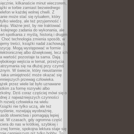
ięcznie, kilkanaście minut wieczorem,
ążki w torbie zamiast bezwiednego
elefon w każdej wolnej chwili. Z
nie może stać się rytuałem, który
 tylko wiedzę, ale też przyjemność i
koju. Ważne jest, by nie traktować
 kolejnego zadania do wykonania, ale
zeń spotkania z myślą, historią i drugim
. Choć technologia zmienia sposób, w
jemy treści, książki nadal zachowują
ozycję. Mogą występować w formie
elektronicznej albo dźwiękowej, lecz ich
a wartość pozostaje ta sama. Dają
ębokiego wejścia w temat, przeżycia
zatrzymania się na dłużej przy czymś
żnym. W świecie, który nieustannie
, taka umiejętność może okazać się
enniejszych przewag człowieka.
ążek przez wiele lat było uznawane
tkim za formę rozrywki albo
kolny. Dziś coraz częściej mówi się o
ednej z najważniejszych czynności
h rozwój człowieka na wielu
siążki nie tylko uczą, ale też
yślenie, rozwijają wyobraźnię,
asób słownictwa i pomagają lepiej
iat. W czasach, gdy ogromna część
ciera do nas w krótkiej, szybkiej i
znej formie, spokojna lektura staje się
nie cenniejszym niż tylko hobby. To