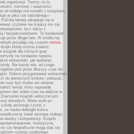
ej organizacji. Tworzy za to
iskości, rozmowy i uważności.
re od małego ma kontakt z książkami,
tuje je jako coś naturalnego i
 Później łatwiej odnajduje się w
nieważ czytanie nie kojarzy mu się
obowiązkiem, lecz także z
ią i bezpieczeństwem. To fundament,
uje przez długie lata. W środku tej
raktyki przydaje się czasem
strona
dzięki której można znaleźć
e książek dla różnych grup
pomysły na rozwijanie nawyku
także wskazówki, jak wybierać
tytuły. Nie każdy wie, od czego
ególnie jeśli przez dłuższy czas nie
siążki. Dobrze przygotowane wskazówki
ić do pierwszych kroków i pokazać,
ie musi być trudne ani elitarne.
naleźć temat, który naprawdę
a potem dać sobie czas na wejście w
. Znaczenie książek widoczne jest
acji dorosłych. Wiele osób po
szkoły przestaje czytać z
m, że nauka dobiegła końca.
spółczesny świat wymaga stałego
ia wiedzy i kompetencji. Książki
popularnonaukowe, historyczne,
ne czy biograficzne mogą stać się
ędziem rozwoju osobistego.