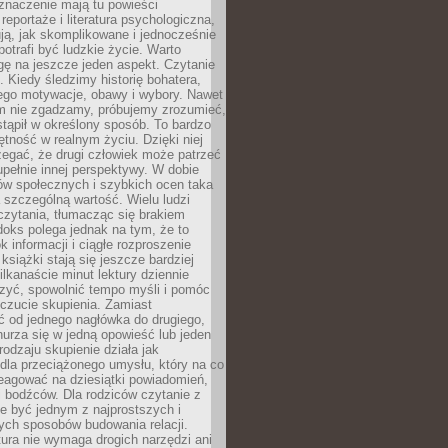
znaczenie mają tu powieści
reportaże i literatura psychologiczna,
ją, jak skomplikowane i jednocześnie
potrafi być ludzkie życie. Warto
ę na jeszcze jeden aspekt. Czytanie
. Kiedy śledzimy historię bohatera,
ego motywacje, obawy i wybory. Nawet
nim nie zgadzamy, próbujemy zrozumieć,
tąpił w określony sposób. To bardzo
tność w realnym życiu. Dzięki niej
rzegać, że drugi człowiek może patrzeć
upełnie innej perspektywy. W dobie
ów społecznych i szybkich ocen taka
szczególną wartość. Wielu ludzi
czytania, tłumacząc się brakiem
oks polega jednak na tym, że to
k informacji i ciągłe rozproszenie
 książki stają się jeszcze bardziej
ilkanaście minut lektury dziennie
szyć, spowolnić tempo myśli i pomóc
czucie skupienia. Zamiast
ć od jednego nagłówka do drugiego,
nurza się w jedną opowieść lub jeden
rodzaju skupienie działa jak
dla przeciążonego umysłu, który na co
eagować na dziesiątki powiadomień,
 bodźców. Dla rodziców czytanie z
e być jednym z najprostszych i
ych sposobów budowania relacji.
ura nie wymaga drogich narzędzi ani