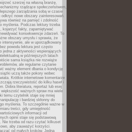
ojrzeć szerzej na własną branżę,
echanizmy rządzące społeczeństwem,
 lepszego zarządzania sobą w czasie
u odkryć nowe obszary zainteresowań.
ływa również na pamięć i zdolność
o myślenia. Podczas lektury trzeba
i, kojarzyć fakty, zapamiętywać
przewidywać konsekwencje zdarzeń. To
óżne obszary umysłu i sprawia, że
e intensywnie, ale w uporządkowany
bez powodu lektura jest często
o jedna z aktywności wspierających
telektualną w późniejszych latach
wiście sama książka nie rozwiąże
roblemów, ale regularne czytanie
ić ważny element dbania o kondycję
siążki uczą także pokory wobec
wiata. Krótkie internetowe komentarze
zczają rzeczywistość do kilku haseł i
. Dobra literatura, reportaż lub esej
e większość ważnych spraw ma wiele
ki temu czytelnik staje się mniej
anipulację i bardziej skłonny do
go myślenia. To szczególnie ważne w
iaru treści, gdy umiejętność
wartościowych informacji od
ych opinii staje się podstawową
 Nie trzeba od razu czytać kilkuset
iowo, aby zauważyć korzyści.
acząć od małych kroków. Jedna