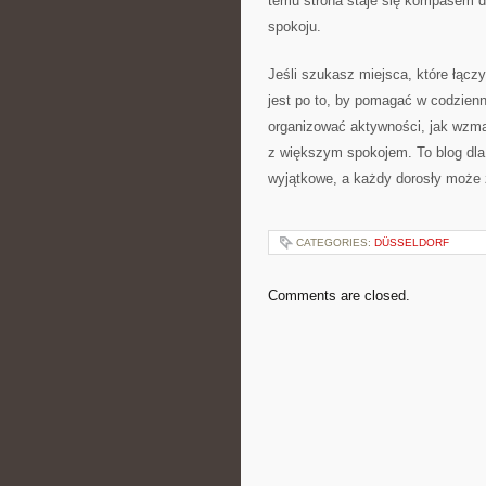
temu strona staje się kompasem d
spokoju.
Jeśli szukasz miejsca, które łączy
jest po to, by pomagać w codzienn
organizować aktywności, jak wzma
z większym spokojem. To blog dla 
wyjątkowe, a każdy dorosły może z
CATEGORIES:
DÜSSELDORF
Comments are closed.