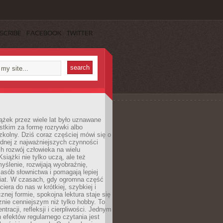
SCRIBE
FACEBOOK
TWITTER
ążek przez wiele lat było uznawane
tkim za formę rozrywki albo
kolny. Dziś coraz częściej mówi się o
ednej z najważniejszych czynności
h rozwój człowieka na wielu
siążki nie tylko uczą, ale też
yślenie, rozwijają wyobraźnię,
asób słownictwa i pomagają lepiej
iat. W czasach, gdy ogromna część
ciera do nas w krótkiej, szybkiej i
znej formie, spokojna lektura staje się
nie cenniejszym niż tylko hobby. To
ntracji, refleksji i cierpliwości. Jednym
 efektów regularnego czytania jest