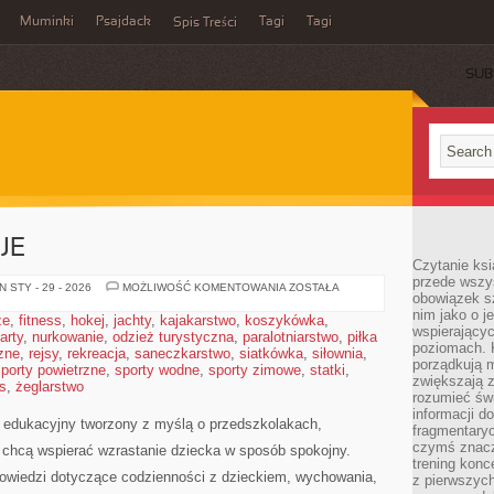
Muminki
Psajdack
Tagi
Tagi
Spis Treści
SUB
JE
Czytanie ksi
przede wszys
RODZINA
 STY - 29 - 2026
MOŻLIWOŚĆ KOMENTOWANIA
ZOSTAŁA
obowiązek sz
I
RELACJE
nim jako o j
że
,
fitness
,
hokej
,
jachty
,
kajakarstwo
,
koszykówka
,
wspierającyc
arty
,
nurkowanie
,
odzież turystyczna
,
paralotniarstwo
,
piłka
poziomach. K
zne
,
rejsy
,
rekreacja
,
saneczkarstwo
,
siatkówka
,
siłownia
,
porządkują m
porty powietrzne
,
sporty wodne
,
sporty zimowe
,
statki
,
zwiększają z
s
,
żeglarstwo
rozumieć św
informacji do
g edukacyjny tworzony z myślą o przedszkolakach,
fragmentaryc
czymś znacz
 chcą wspierać wzrastanie dziecka w sposób spokojny.
trening konce
owiedzi dotyczące codzienności z dzieckiem, wychowania,
z pierwszych