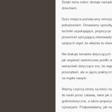
Dzięki temu rodzic dostaje narzęd
dzieckiem.
Dużo miejsca poświęcamy emocjom
pobudzeniem. Omawiamy sposoby na
techniki uspokajające, propozycj
przestrzeń sprzyjającą równowadze
spójnych reguł, bo właśnie ta ró
Nie brakuje tematów dotyczących 
jak wspierać wartościowe posiłki o
wskazówki dotyczące snu, bo rege
przeziębień, ale w ujęciu praktycz
na mądre nawyki.
Ważną częścią strony są treści ro
do nauki przez zabawę, takie jak 
grafomotoryczne, a także propozy
sytuacjami. Podpowiadamy, jak ro