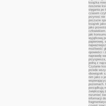
książka mies
noszenie ksi
sięgania po t
czasem czyta
przynosi nie
poczucie spo
książek jako
jako przestr
człowiekiem
jaki konsumu
wyjątkową p
papierowej, 
najważniejsz
możliwość gł
opowieści i 
naprawdę wa
przyspiesza
jedną z najc
Czytanie ksi
przede wszys
obowiązek sz
nim jako o j
wspierającyc
poziomach. K
porządkują m
zwiększają z
rozumieć św
informacji do
fragmentaryc
czymś znacz