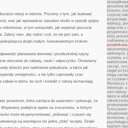
skomplikowan
atmosferę bl
Dziecko, któ
bszarze relacji w rodzinie. Piszemy o tym, jak budować
częściej trak
przyjaznego.
ciw, oraz jak wprowadzać naturalne skutki w sposób spójny.
edukacji, po
ce rodzeństwa, w tym wskazówki, jak wspierać poczucie
wyłącznie z 
przyjemnośc
a. Zależy nam, aby rodzic czuł, że nie jest sam, a
który procent
codziennej p
spokojniejsza dzięki małym, konsekwentnym krokom.
poradnikowa
rekomendacj
wiekowych, 
dpowiedzi planowania domowej i przedszkolnej rutyny.
czytania, a 
azne otoczenie do zabawy, nauki i odpoczynku. Omawiamy
wartościowe 
zacząć, szcz
iedy dziecko jest nadmiernie pobudzone, a także jak
sięgał po k
pierały umiejętności, a nie tylko zajmowały czas.
mogą zachęc
że czytanie n
e zabaw w domu, bo ruch i kontakt z naturą wzmacniają
Wystarczy z
interesuje, 
rytm lektury
także w eduk
zakończeniu 
ież przestrzeń, która zachęca do uważności i pokazuje, że
przekonanie
. Wspieramy podejście oparte na zrozumieniu, w którym
Tymczasem w
aktualizowan
dziecko może eksperymentować, próbować i czasem się
biznesowe, 
kwencja są ważniejsze niż jedna „złota” recepta. Dzięki
psychologicz
ważnym narz