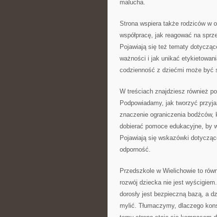
malucha.
Strona wspiera także rodziców w o
współpracę, jak reagować na sprze
Pojawiają się też tematy dotyczą
ważności i jak unikać etykietowani
codzienność z dziećmi może być 
W treściach znajdziesz również po
Podpowiadamy, jak tworzyć przyj
znaczenie ograniczenia bodźców, k
dobierać pomoce edukacyjne, by ws
Pojawiają się wskazówki dotycząc
odporność.
Przedszkole w Wielichowie to równ
rozwój dziecka nie jest wyścigiem
dorosły jest bezpieczną bazą, a 
mylić. Tłumaczymy, dlaczego konse