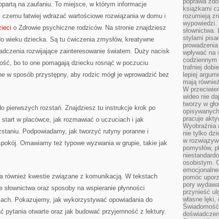
poprawa zdo
opartą na zaufaniu. To miejsce, w którym informacje
książkami cz
ęki czemu łatwiej wdrażać wartościowe rozwiązania w domu i
rozumieją zn
wypowiedzi. 
ieci
o Zdrowie psychiczne rodziców. Na stronie znajdziesz
słownictwa. 
stylami pisa
 wieku dziecka. Są tu ćwiczenia zmysłów, kreatywne
prowadzenia 
adczenia rozwijające zainteresowanie światem. Duży nacisk
wpływać na 
codziennym ż
ość, bo to one pomagają dziecku rosnąć w poczuciu
trafniej dobi
e w sposób przystępny, aby rodzic mógł je wprowadzić bez
lepiej argum
mają równie
W przeciwień
wideo nie da
tworzy w gło
 pierwszych rozstań. Znajdziesz tu instrukcje krok po
opisywanych
pracuje akty
 start w placówce, jak rozmawiać o uczuciach i jak
Wyobraźnia r
ozstaniu. Podpowiadamy, jak tworzyć rutyny poranne i
nie tylko dz
w rozwiązyw
 spokój. Omawiamy też typowe wyzwania w grupie, takie jak
pomysłów, pl
niestandard
osobistym. C
emocjonalneg
a również kwestie związane z komunikacją. W tekstach
pomóc uporz
pory wydawał
ie słownictwa oraz sposoby na wspieranie płynności
przynieść ul
własne lęki,
jach. Pokazujemy, jak wykorzystywać opowiadania do
Świadomość, 
 pytania otwarte oraz jak budować przyjemność z lektury.
doświadczen