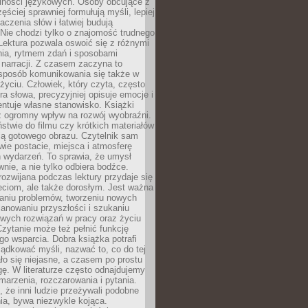
lności językowych. Osoby obcujące z
ęściej sprawniej formułują myśli, lepiej
aczenia słów i łatwiej budują
Nie chodzi tylko o znajomość trudnego
Lektura pozwala oswoić się z różnymi
nia, rytmem zdań i sposobami
narracji. Z czasem zaczyna to
sposób komunikowania się także w
yciu. Człowiek, który czyta, często
era słowa, precyzyjniej opisuje emocje i
entuje własne stanowisko. Książki
ż ogromny wpływ na rozwój wyobraźni.
stwie do filmu czy krótkich materiałów
ją gotowego obrazu. Czytelnik sam
wie postacie, miejsca i atmosferę
 wydarzeń. To sprawia, że umysł
wnie, a nie tylko odbiera bodźce.
ozwijana podczas lektury przydaje się
ieciom, ale także dorosłym. Jest ważna
aniu problemów, tworzeniu nowych
anowaniu przyszłości i szukaniu
owych rozwiązań w pracy oraz życiu
zytanie może też pełnić funkcję
o wsparcia. Dobra książka potrafi
ądkować myśli, nazwać to, co do tej
o się niejasne, a czasem po prostu
gę. W literaturze często odnajdujemy
 marzenia, rozczarowania i pytania.
że inni ludzie przeżywali podobne
ia, bywa niezwykle kojąca.