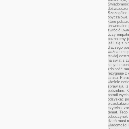
Świadomość, 
doświadczen
Szczególne 
obyczajowe, 
które pokazu
uniwersalne 
zwrócić uwag
uczy empatii
poznajemy j
jeśli się z 
dlaczego pos
ważna umieję
łatwiej dost
na świat z z
silnych spor
zdolność ma 
rezygnuje z 
czasu. Parad
właśnie natło
sprawiają, iż
potrzebne. K
potrafi wyci
odzyskać po
przeskakiwa
czytelnik za
temat. Tego 
odpoczynek 
dzień musi r
wiadomości i