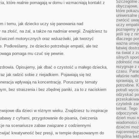
Szczególne 
zia, które realnie pomagają w domu i wzmacniają kontakt z
obyczajowe, 
które pokazu
uniwersalne 
zwrócić uwag
 i temu, jak dziecko uczy się panowania nad
uczy empatii
poznajemy j
 złość, na żal, a także na nadmiar energii. Znajdziesz tu
jeśli się z 
e ćwiczeń motorycznych oraz wskazówki, jak tworzyć
dlaczego pos
ważna umieję
. Podkreślamy, że dziecko potrzebuje empatii, ale też
łatwiej dost
na świat z z
wnowaga pomaga mu czuć się pewnie.
silnych spor
zdolność ma 
rezygnuje z 
zdrowia. Opisujemy, jak dbać o czystość u małego dziecka,
czasu. Parad
raz jak radzić sobie z niejadkiem. Pojawiają się też
właśnie natło
sprawiają, iż
neracja wpływają na koncentrację. Poruszamy tematy
potrzebne. K
nym, bez straszenia i bez zbędnej paniki, za to z naciskiem
potrafi wyci
odzyskać po
przeskakiwa
czytelnik za
temat. Tego 
zwojowe dla dzieci w różnym wieku. Znajdziesz tu inspiracje
odpoczynek 
dzień musi r
zabawy z cyframi, przygotowanie do pisania, ćwiczenia
wiadomości i
cje na scenariusze zabaw związane z codziennymi
dziećmi moż
najcenniejsz
zwijać kreatywność bez presji, w tempie dopasowanym do
Wspólna lekt