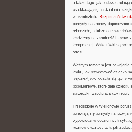
a także tego, jak budować relację 
przekładają się na działania, dzi
w przedszkolu.
Bezpieczeństwo dz
pomysły na zabawy dopasowane do
rękodzieło, a także domowe doświ
kładziemy na zaradność i sprawcz
kompetencji. Wskazówki są opisan
stresu.
Ważnym tematem jest oswajanie do
kroku, jak przygotować dziecko na
wspierać, gdy pojawia się lęk w r
popołudniowe, które dają dziecku
sprzeczki, współpraca czy reguły.
Przedszkole w Wielichowie porusz
pojawiają się pomysły na rozwijan
wypowiedzi w codziennych sytuac
rozmów o wartościach, jak zadawać