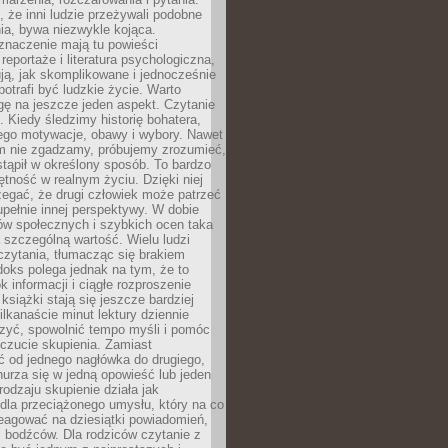
że inni ludzie przeżywali podobne
ia, bywa niezwykle kojąca.
znaczenie mają tu powieści
reportaże i literatura psychologiczna,
ją, jak skomplikowane i jednocześnie
potrafi być ludzkie życie. Warto
ę na jeszcze jeden aspekt. Czytanie
. Kiedy śledzimy historię bohatera,
ego motywacje, obawy i wybory. Nawet
nim nie zgadzamy, próbujemy zrozumieć,
tąpił w określony sposób. To bardzo
tność w realnym życiu. Dzięki niej
rzegać, że drugi człowiek może patrzeć
upełnie innej perspektywy. W dobie
ów społecznych i szybkich ocen taka
szczególną wartość. Wielu ludzi
czytania, tłumacząc się brakiem
oks polega jednak na tym, że to
k informacji i ciągłe rozproszenie
 książki stają się jeszcze bardziej
ilkanaście minut lektury dziennie
szyć, spowolnić tempo myśli i pomóc
czucie skupienia. Zamiast
ć od jednego nagłówka do drugiego,
nurza się w jedną opowieść lub jeden
rodzaju skupienie działa jak
dla przeciążonego umysłu, który na co
eagować na dziesiątki powiadomień,
 bodźców. Dla rodziców czytanie z