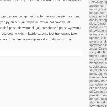
la rodziców, którzy chcą wychowywać dzieci w atmosferze
Pozwalają sp
zrozumieć m
nauczyć się
lub po prost
 wiedzę oraz podaje treści w formie zrozumiałej, ta strona
Czytanie wp
analityczneg
ych pytaniach: jak wspierać rozwój poznawczy, jak
śledzić wątk
postacie i 
cniać poczucie wartości i jak przechodzić przez wyzwania
aktywizuje r
rodziców, w którym każde dziecko jest traktowane jako
mózg pracuj
sposób. Nie 
naleźć konkretne rozwiązania do działania już dziś.
polecana jak
sprawność in
życia. Oczy
wszystkich p
może stanow
umysłową. K
złożoności ś
często upras
szybkich ocen
pokazują, ż
warstw. Dzię
podatny na m
samodzielne
czasach nadm
odróżniania 
powierzchown
kompetencją.
stron tygodn
Wystarczy z