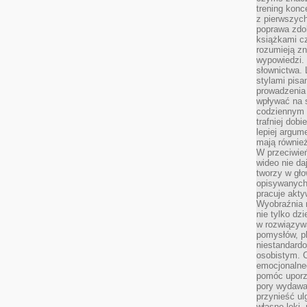
trening konce
z pierwszych
poprawa zdo
książkami cz
rozumieją zn
wypowiedzi. 
słownictwa. 
stylami pisa
prowadzenia 
wpływać na 
codziennym ż
trafniej dobi
lepiej argum
mają równie
W przeciwień
wideo nie da
tworzy w gło
opisywanych
pracuje akty
Wyobraźnia r
nie tylko dz
w rozwiązyw
pomysłów, pl
niestandard
osobistym. C
emocjonalneg
pomóc uporz
pory wydawał
przynieść ul
własne lęki,