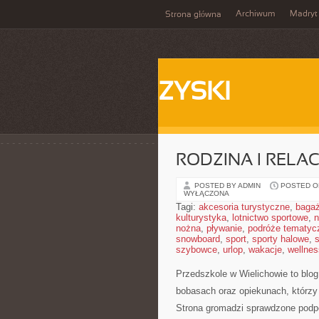
Archiwum
Madryt
Strona główna
ZYSKI
RODZINA I RELAC
POSTED BY ADMIN
POSTED ON
WYŁĄCZONA
Tagi:
akcesoria turystyczne
,
baga
kulturystyka
,
lotnictwo sportowe
,
n
nożna
,
pływanie
,
podróże tematyc
snowboard
,
sport
,
sporty halowe
,
s
szybowce
,
urlop
,
wakacje
,
wellnes
Przedszkole w Wielichowie to blo
bobasach oraz opiekunach, którzy
Strona gromadzi sprawdzone podp