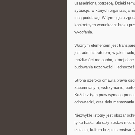
uzasadnioną potrzebą. Dzięki temu
sytuacje, w których organizacja n
inną podstawę. W tym ujęciu zgod
konkretnych warunkach: braku prz
wycofania.
Ważnym elementem jest transparen
jest administratorem, w jakim celu
możliwości ma osoba, której dane 
budowania uczciwości i jednocześ
Strona szeroko omawia prawa osób
zapomnianym, wstrzymanie, portowa
Każde z tych praw wymaga proced
odpowiedzi, oraz dokumentowania 
Niezwykle istotny jest obszar och
tylko hasła, ale cały zestaw mech
izolacja, kultura bezpieczeństwa.