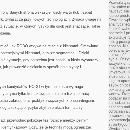
Pozwalają sp
zrozumieć m
nauczyć się
rony danych strona wskazuje, kiedy warto (lub trzeba)
lub po prost
yk, zwłaszcza przy nowych technologiach. Zwraca uwagę na
Czytanie wp
analityczneg
az sytuacje, w których ryzyko dla osób jest znaczące. Takie
śledzić wątk
postacie i 
ożenia.
aktywizuje r
mózg pracuj
umieć, jak RODO wpływa na relacje z klientami. Omawiane
sposób. Nie 
polecana jak
 potencjalnymi klientami, a także segmentacji. Dzięki
sprawność in
życia. Oczy
żnić sytuacje, gdy potrzebna jest zgoda, a kiedy wystarczy
wszystkich p
, jak prowadzić działania w sposób przejrzysty i
może stanow
umysłową. K
złożoności ś
często upras
szybkich ocen
nych kandydatów. RODO w tym obszarze wymaga
pokazują, ż
otyczą nie tylko kontaktów, ale czasem też informacji
warstw. Dzię
podatny na m
estie zakresu oraz praktyk związanych z onboardingiem.
samodzielne
czasach nadm
 ograniczające ryzyko zbyt szerokich formularzy.
odróżniania 
powierzchown
kompetencją.
ad, przewodnik pokazuje też różnicę między pełnym
stron tygodn
identyfikatorów. Uczy, że te techniki mogą ograniczać
Wystarczy z