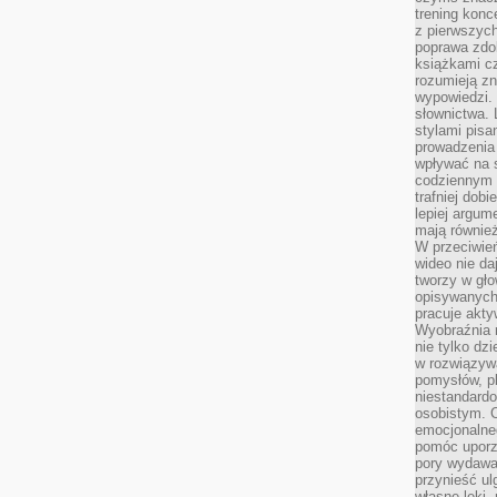
trening konce
z pierwszych
poprawa zdo
książkami cz
rozumieją zn
wypowiedzi. 
słownictwa. 
stylami pisa
prowadzenia 
wpływać na 
codziennym ż
trafniej dobi
lepiej argum
mają równie
W przeciwień
wideo nie da
tworzy w gło
opisywanych
pracuje akty
Wyobraźnia r
nie tylko dz
w rozwiązyw
pomysłów, pl
niestandard
osobistym. C
emocjonalneg
pomóc uporz
pory wydawał
przynieść ul
własne lęki,