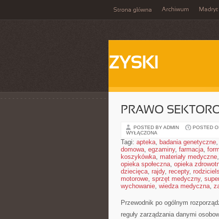
Archiwum
Madryt
Strona główna
ZYSKI
PRAWO SEKTOR
POSTED BY ADMIN
POSTED ON
WYŁĄCZONA
Tagi:
apteka
,
badania genetyczne
domowa
,
egzaminy
,
farmacja
,
form
koszykówka
,
materiały medyczne
opieka społeczna
,
opieka zdrowot
dziecięca
,
rajdy
,
recepty
,
rodziciel
motorowe
,
sprzęt medyczny
,
supe
wychowanie
,
wiedza medyczna
,
z
Przewodnik po ogólnym rozporządz
reguły zarządzania danymi osobow