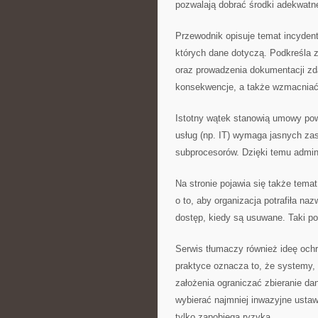
pozwalają dobrać środki adekwatne
Przewodnik opisuje temat incydent
których dane dotyczą. Podkreśla 
oraz prowadzenia dokumentacji zd
konsekwencje, a także wzmacniać
Istotny wątek stanowią umowy pow
usług (np. IT) wymaga jasnych zas
subprocesorów. Dzięki temu admin
Na stronie pojawia się także tema
o to, aby organizacja potrafiła na
dostęp, kiedy są usuwane. Taki po
Serwis tłumaczy również ideę och
praktyce oznacza to, że systemy, 
założenia ograniczać zbieranie d
wybierać najmniej inwazyjne ustawi
tylko zapobiega ryzyka.