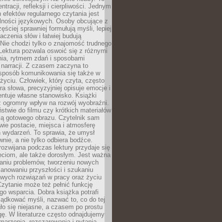
ntracji, refleksji i cierpliwości. Jednym
 efektów regularnego czytania jest
lności językowych. Osoby obcujące z
ęściej sprawniej formułują myśli, lepiej
aczenia słów i łatwiej budują
Nie chodzi tylko o znajomość trudnego
Lektura pozwala oswoić się z różnymi
nia, rytmem zdań i sposobami
narracji. Z czasem zaczyna to
sposób komunikowania się także w
yciu. Człowiek, który czyta, często
era słowa, precyzyjniej opisuje emocje i
entuje własne stanowisko. Książki
ż ogromny wpływ na rozwój wyobraźni.
stwie do filmu czy krótkich materiałów
ją gotowego obrazu. Czytelnik sam
wie postacie, miejsca i atmosferę
 wydarzeń. To sprawia, że umysł
wnie, a nie tylko odbiera bodźce.
ozwijana podczas lektury przydaje się
ieciom, ale także dorosłym. Jest ważna
aniu problemów, tworzeniu nowych
anowaniu przyszłości i szukaniu
owych rozwiązań w pracy oraz życiu
zytanie może też pełnić funkcję
o wsparcia. Dobra książka potrafi
ądkować myśli, nazwać to, co do tej
o się niejasne, a czasem po prostu
gę. W literaturze często odnajdujemy
 marzenia, rozczarowania i pytania.