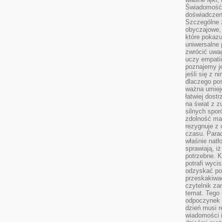
Świadomość, 
doświadczen
Szczególne 
obyczajowe, 
które pokazu
uniwersalne 
zwrócić uwag
uczy empatii
poznajemy j
jeśli się z 
dlaczego pos
ważna umieję
łatwiej dost
na świat z z
silnych spor
zdolność ma 
rezygnuje z 
czasu. Parad
właśnie natło
sprawiają, iż
potrzebne. K
potrafi wyci
odzyskać po
przeskakiwa
czytelnik za
temat. Tego 
odpoczynek 
dzień musi r
wiadomości i