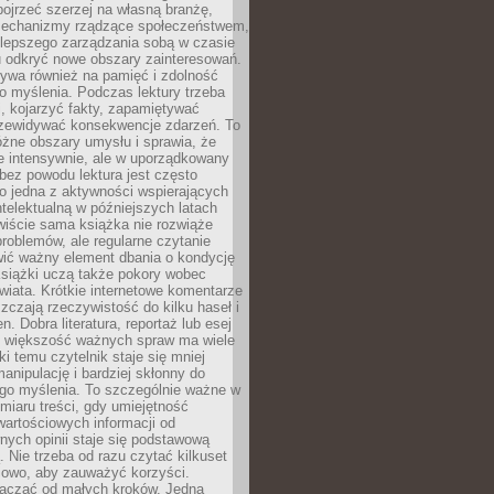
ojrzeć szerzej na własną branżę,
echanizmy rządzące społeczeństwem,
 lepszego zarządzania sobą w czasie
u odkryć nowe obszary zainteresowań.
ływa również na pamięć i zdolność
o myślenia. Podczas lektury trzeba
i, kojarzyć fakty, zapamiętywać
przewidywać konsekwencje zdarzeń. To
óżne obszary umysłu i sprawia, że
e intensywnie, ale w uporządkowany
bez powodu lektura jest często
o jedna z aktywności wspierających
telektualną w późniejszych latach
wiście sama książka nie rozwiąże
roblemów, ale regularne czytanie
ić ważny element dbania o kondycję
siążki uczą także pokory wobec
wiata. Krótkie internetowe komentarze
zczają rzeczywistość do kilku haseł i
. Dobra literatura, reportaż lub esej
e większość ważnych spraw ma wiele
ki temu czytelnik staje się mniej
anipulację i bardziej skłonny do
go myślenia. To szczególnie ważne w
iaru treści, gdy umiejętność
wartościowych informacji od
ych opinii staje się podstawową
 Nie trzeba od razu czytać kilkuset
iowo, aby zauważyć korzyści.
acząć od małych kroków. Jedna