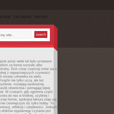
SCRIBE
FACEBOOK
TWITTER
ążek przez wiele lat było uznawane
tkim za formę rozrywki albo
kolny. Dziś coraz częściej mówi się o
ednej z najważniejszych czynności
h rozwój człowieka na wielu
siążki nie tylko uczą, ale też
yślenie, rozwijają wyobraźnię,
asób słownictwa i pomagają lepiej
iat. W czasach, gdy ogromna część
ciera do nas w krótkiej, szybkiej i
znej formie, spokojna lektura staje się
nie cenniejszym niż tylko hobby. To
ntracji, refleksji i cierpliwości. Jednym
 efektów regularnego czytania jest