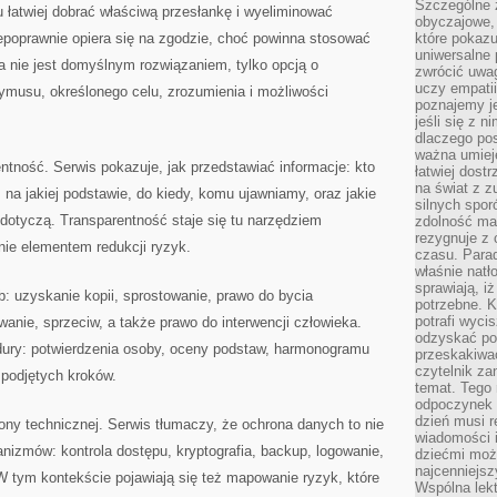
Szczególne 
 łatwiej dobrać właściwą przesłankę i wyeliminować
obyczajowe, 
iepoprawnie opiera się na zgodzie, choć powinna stosować
które pokazu
uniwersalne 
a nie jest domyślnym rozwiązaniem, tylko opcją o
zwrócić uwag
uczy empatii
ymusu, określonego celu, zrozumienia i możliwości
poznajemy j
jeśli się z 
dlaczego pos
ważna umieję
tność. Serwis pokazuje, jak przedstawiać informacje: kto
łatwiej dost
na świat z z
, na jakiej podstawie, do kiedy, komu ujawniamy, oraz jakie
silnych spor
dotyczą. Transparentność staje się tu narzędziem
zdolność ma 
rezygnuje z 
nie elementem redukcji ryzyk.
czasu. Parad
właśnie natło
sprawiają, iż
: uzyskanie kopii, sprostowanie, prawo do bycia
potrzebne. K
potrafi wyci
nie, sprzeciw, a także prawo do interwencji człowieka.
odzyskać po
ury: potwierdzenia osoby, oceny podstaw, harmonogramu
przeskakiwa
czytelnik za
podjętych kroków.
temat. Tego 
odpoczynek 
dzień musi r
rony technicznej. Serwis tłumaczy, że ochrona danych to nie
wiadomości i
anizmów: kontrola dostępu, kryptografia, backup, logowanie,
dziećmi moż
najcenniejsz
 W tym kontekście pojawiają się też mapowanie ryzyk, które
Wspólna lekt