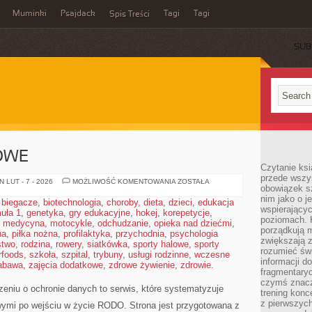
Muminki
Psajdack
Tagi
Tagi
Spis Treści
SUB
OWE
Czytanie ksi
przede wszys
PRAWO
 LUT - 7 - 2026
MOŻLIWOŚĆ KOMENTOWANIA
ZOSTAŁA
obowiązek sz
SEKTOROWE
nim jako o j
,
biegacze
,
biotechnologia
,
choroby
,
dieta
,
dzieci
,
edukacja
wspierającyc
uła 1
,
genetyka
,
gry edukacyjne
,
hokej
,
korepetycje
,
poziomach. K
,
medycyna
,
motocykle
,
odchudzanie
,
opieka nad dziećmi
,
porządkują m
na
,
piłka nożna
,
profilaktyka
,
przychodnia
,
psychologia
zwiększają z
stwo
,
rodzina
,
rowery
,
siatkówka
,
sporty halowe
,
sporty
rozumieć św
rfoods
,
szkoła
,
szpital
,
trybuny
,
usługi rodzinne
,
wczesne
informacji do
abawa
,
zajęcia dodatkowe
,
zdrowe żywienie
,
zdrowie.
fragmentaryc
czymś znacz
eniu o ochronie danych to serwis, które systematyzuje
trening konce
z pierwszych
ymi po wejściu w życie RODO. Strona jest przygotowana z