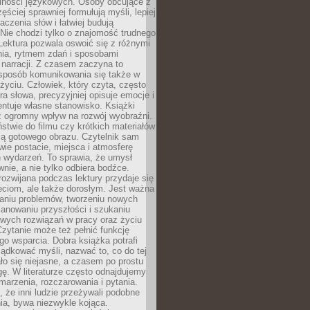
lności językowych. Osoby obcujące z
ęściej sprawniej formułują myśli, lepiej
aczenia słów i łatwiej budują
Nie chodzi tylko o znajomość trudnego
Lektura pozwala oswoić się z różnymi
nia, rytmem zdań i sposobami
narracji. Z czasem zaczyna to
sposób komunikowania się także w
yciu. Człowiek, który czyta, często
era słowa, precyzyjniej opisuje emocje i
entuje własne stanowisko. Książki
ż ogromny wpływ na rozwój wyobraźni.
stwie do filmu czy krótkich materiałów
ją gotowego obrazu. Czytelnik sam
wie postacie, miejsca i atmosferę
 wydarzeń. To sprawia, że umysł
wnie, a nie tylko odbiera bodźce.
ozwijana podczas lektury przydaje się
ieciom, ale także dorosłym. Jest ważna
aniu problemów, tworzeniu nowych
anowaniu przyszłości i szukaniu
owych rozwiązań w pracy oraz życiu
zytanie może też pełnić funkcję
o wsparcia. Dobra książka potrafi
ądkować myśli, nazwać to, co do tej
o się niejasne, a czasem po prostu
gę. W literaturze często odnajdujemy
 marzenia, rozczarowania i pytania.
że inni ludzie przeżywali podobne
ia, bywa niezwykle kojąca.