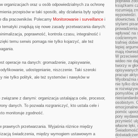
poprawa zdo
 organizacjach oraz u osób odpowiedzialnych za ochronę
książkami cz
rozumieją zn
umienia przepisów w taki sposób, aby działania były spójne
wypowiedzi. 
ne dla pracowników. Polecamy
Monitorowanie i surveillance
i
słownictwa. 
stylami pisa
 tematyki znajdują się nowe zasady przetwarzania danych:
prowadzenia 
wpływać na 
inimalizacja, poprawność, kontrola czasu, integralność i
codziennym ż
zięki temu serwis pomaga nie tylko kojarzyć, ale też
trafniej dobi
lepiej argum
agania.
mają równie
W przeciwień
wideo nie da
est operacje na danych: gromadzenie, zapisywanie,
tworzy w gło
odyfikowanie, udostępnianie, niszczenie. Taki szeroki
opisywanych
pracuje akty
 nie tylko polityk, ale też systemów i nawyków w
Wyobraźnia r
nie tylko dz
w rozwiązyw
pomysłów, pl
niestandard
 związane z danymi: organizacja ustalająca cele, procesor,
osobistym. C
ony danych. To pozwala rozgraniczyć, kto ustala cele i
emocjonalneg
pomóc uporz
 kto monitoruje zgodność.
pory wydawał
przynieść ul
własne lęki,
 prawnych przetwarzania. Wyjaśnia różnice między
Świadomość, 
lizacją świadczenia, między wymogiem ustawowym a
doświadczen