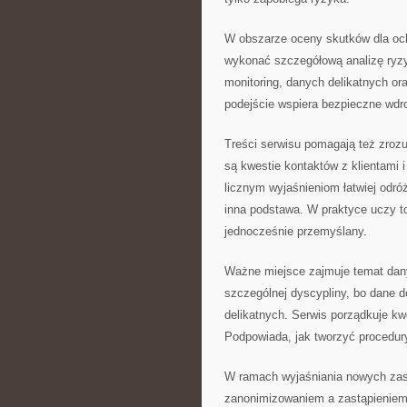
W obszarze oceny skutków dla och
wykonać szczegółową analizę ryz
monitoring, danych delikatnych or
podejście wspiera bezpieczne wdr
Treści serwisu pomagają też zroz
są kwestie kontaktów z klientami i
licznym wyjaśnieniom łatwiej odró
inna podstawa. W praktyce uczy to
jednocześnie przemyślany.
Ważne miejsce zajmuje temat da
szczególnej dyscypliny, bo dane d
delikatnych. Serwis porządkuje kw
Podpowiada, jak tworzyć procedury
W ramach wyjaśniania nowych zas
zanonimizowaniem a zastąpieniem 