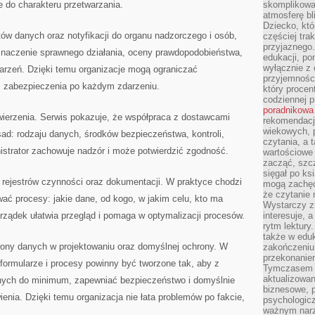
 do charakteru przetwarzania.
skomplikowan
atmosferę bl
Dziecko, któ
ów danych oraz notyfikacji do organu nadzorczego i osób,
częściej trak
przyjaznego.
znaczenie sprawnego działania, oceny prawdopodobieństwa,
edukacji, po
wyłącznie z 
arzeń. Dzięki temu organizacje mogą ograniczać
przyjemnośc
 zabezpieczenia po każdym zdarzeniu.
który procent
codziennej p
poradnikowa
ierzenia. Serwis pokazuje, że współpraca z dostawcami
rekomendacj
wiekowych, 
ad: rodzaju danych, środków bezpieczeństwa, kontroli,
czytania, a 
istrator zachowuje nadzór i może potwierdzić zgodność.
wartościowe 
zacząć, szcz
sięgał po k
t rejestrów czynności oraz dokumentacji. W praktyce chodzi
mogą zachęc
że czytanie n
zwać procesy: jakie dane, od kogo, w jakim celu, kto ma
Wystarczy z
rządek ułatwia przegląd i pomaga w optymalizacji procesów.
interesuje, 
rytm lektury
także w eduk
rony danych w projektowaniu oraz domyślnej ochrony. W
zakończeniu 
przekonanie
formularze i procesy powinny być tworzone tak, aby z
Tymczasem w
aktualizowan
anych do minimum, zapewniać bezpieczeństwo i domyślnie
biznesowe, 
enia. Dzięki temu organizacja nie łata problemów po fakcie,
psychologicz
ważnym narz