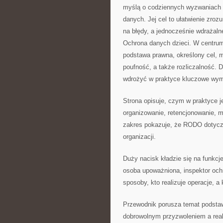
myślą o codziennych wyzwaniach w
danych. Jej cel to ułatwienie zroz
na błędy, a jednocześnie wdrażal
Ochrona danych dzieci. W centrum
podstawa prawna, określony cel, m
poufność, a także rozliczalność. D
wdrożyć w praktyce kluczowe wym
Strona opisuje, czym w praktyce j
organizowanie, retencjonowanie, m
zakres pokazuje, że RODO dotyczy
organizacji.
Duży nacisk kładzie się na funkcje
osoba upoważniona, inspektor ochr
sposoby, kto realizuje operacje, a
Przewodnik porusza temat podstaw
dobrowolnym przyzwoleniem a rea