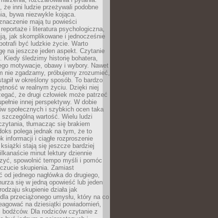
że inni ludzie przeżywali podobne
ia, bywa niezwykle kojąca.
znaczenie mają tu powieści
reportaże i literatura psychologiczna,
ją, jak skomplikowane i jednocześnie
potrafi być ludzkie życie. Warto
ę na jeszcze jeden aspekt. Czytanie
. Kiedy śledzimy historię bohatera,
ego motywacje, obawy i wybory. Nawet
nim nie zgadzamy, próbujemy zrozumieć,
tąpił w określony sposób. To bardzo
tność w realnym życiu. Dzięki niej
rzegać, że drugi człowiek może patrzeć
upełnie innej perspektywy. W dobie
ów społecznych i szybkich ocen taka
szczególną wartość. Wielu ludzi
czytania, tłumacząc się brakiem
oks polega jednak na tym, że to
k informacji i ciągłe rozproszenie
 książki stają się jeszcze bardziej
ilkanaście minut lektury dziennie
szyć, spowolnić tempo myśli i pomóc
czucie skupienia. Zamiast
ć od jednego nagłówka do drugiego,
nurza się w jedną opowieść lub jeden
rodzaju skupienie działa jak
dla przeciążonego umysłu, który na co
eagować na dziesiątki powiadomień,
 bodźców. Dla rodziców czytanie z