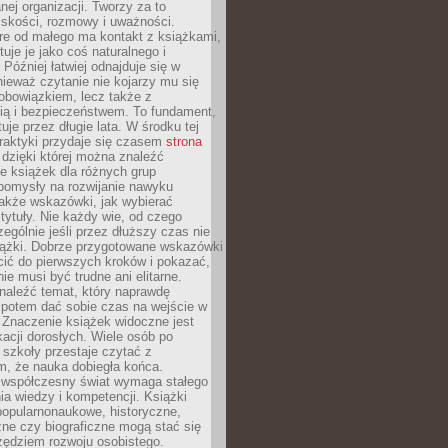
ej organizacji. Tworzy za to
iskości, rozmowy i uważności.
re od małego ma kontakt z książkami,
tuje je jako coś naturalnego i
 Później łatwiej odnajduje się w
nieważ czytanie nie kojarzy mu się
obowiązkiem, lecz także z
ią i bezpieczeństwem. To fundament,
uje przez długie lata. W środku tej
raktyki przydaje się czasem
strona
dzięki której można znaleźć
e książek dla różnych grup
pomysły na rozwijanie nawyku
także wskazówki, jak wybierać
tytuły. Nie każdy wie, od czego
ególnie jeśli przez dłuższy czas nie
siążki. Dobrze przygotowane wskazówki
ić do pierwszych kroków i pokazać,
ie musi być trudne ani elitarne.
naleźć temat, który naprawdę
a potem dać sobie czas na wejście w
. Znaczenie książek widoczne jest
acji dorosłych. Wiele osób po
szkoły przestaje czytać z
m, że nauka dobiegła końca.
spółczesny świat wymaga stałego
ia wiedzy i kompetencji. Książki
popularnonaukowe, historyczne,
ne czy biograficzne mogą stać się
ędziem rozwoju osobistego.