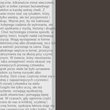
ięcznie, kilkanaście minut wieczorem,
ążki w torbie zamiast bezwiednego
elefon w każdej wolnej chwili. Z
nie może stać się rytuałem, który
 tylko wiedzę, ale też przyjemność i
koju. Ważne jest, by nie traktować
 kolejnego zadania do wykonania, ale
zeń spotkania z myślą, historią i drugim
. Choć technologia zmienia sposób, w
jemy treści, książki nadal zachowują
ozycję. Mogą występować w formie
elektronicznej albo dźwiękowej, lecz ich
a wartość pozostaje ta sama. Dają
ębokiego wejścia w temat, przeżycia
zatrzymania się na dłużej przy czymś
żnym. W świecie, który nieustannie
, taka umiejętność może okazać się
enniejszych przewag człowieka.
ążek przez wiele lat było uznawane
tkim za formę rozrywki albo
kolny. Dziś coraz częściej mówi się o
ednej z najważniejszych czynności
h rozwój człowieka na wielu
siążki nie tylko uczą, ale też
yślenie, rozwijają wyobraźnię,
asób słownictwa i pomagają lepiej
iat. W czasach, gdy ogromna część
ciera do nas w krótkiej, szybkiej i
znej formie, spokojna lektura staje się
nie cenniejszym niż tylko hobby. To