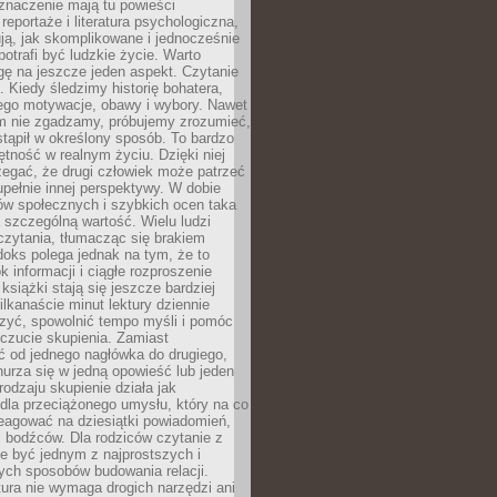
znaczenie mają tu powieści
reportaże i literatura psychologiczna,
ją, jak skomplikowane i jednocześnie
potrafi być ludzkie życie. Warto
ę na jeszcze jeden aspekt. Czytanie
. Kiedy śledzimy historię bohatera,
ego motywacje, obawy i wybory. Nawet
nim nie zgadzamy, próbujemy zrozumieć,
tąpił w określony sposób. To bardzo
tność w realnym życiu. Dzięki niej
rzegać, że drugi człowiek może patrzeć
upełnie innej perspektywy. W dobie
ów społecznych i szybkich ocen taka
szczególną wartość. Wielu ludzi
czytania, tłumacząc się brakiem
oks polega jednak na tym, że to
k informacji i ciągłe rozproszenie
 książki stają się jeszcze bardziej
ilkanaście minut lektury dziennie
szyć, spowolnić tempo myśli i pomóc
czucie skupienia. Zamiast
ć od jednego nagłówka do drugiego,
nurza się w jedną opowieść lub jeden
rodzaju skupienie działa jak
dla przeciążonego umysłu, który na co
eagować na dziesiątki powiadomień,
 bodźców. Dla rodziców czytanie z
e być jednym z najprostszych i
ych sposobów budowania relacji.
ura nie wymaga drogich narzędzi ani