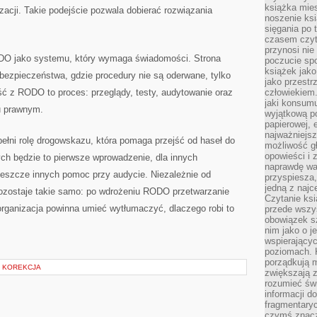
książka mies
zacji. Takie podejście pozwala dobierać rozwiązania
noszenie ksi
sięgania po t
czasem czyta
przynosi nie
DO jako systemu, który wymaga świadomości. Strona
poczucie spo
książek jako
bezpieczeństwa, gdzie procedury nie są oderwane, tylko
jako przestr
ć z RODO to proces: przeglądy, testy, audytowanie oraz
człowiekiem
jaki konsumu
u prawnym.
wyjątkową p
papierowej, 
najważniejsz
pełni rolę drogowskazu, która pomaga przejść od haseł do
możliwość gł
opowieści i 
ch będzie to pierwsze wprowadzenie, dla innych
naprawdę wa
jeszcze innych pomoc przy audycie. Niezależnie od
przyspiesza
jedną z najc
zostaje takie samo: po wdrożeniu RODO przetwarzanie
Czytanie ksi
rganizacja powinna umieć wytłumaczyć, dlaczego robi to
przede wszys
obowiązek sz
nim jako o j
wspierającyc
poziomach. K
porządkują m
H KOREKCJA
zwiększają z
rozumieć św
informacji do
fragmentaryc
czymś znacz