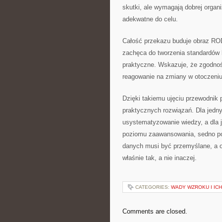
skutki, ale wymagają dobrej organi
adekwatne do celu.
Całość przekazu buduje obraz RO
zachęca do tworzenia standardów 
praktyczne. Wskazuje, że zgodnoś
reagowanie na zmiany w otoczeni
Dzięki takiemu ujęciu przewodnik 
praktycznych rozwiązań. Dla jedny
usystematyzowanie wiedzy, a dla 
poziomu zaawansowania, sedno po
danych musi być przemyślane, a o
właśnie tak, a nie inaczej.
CATEGORIES:
WADY WZROKU I IC
Comments are closed.