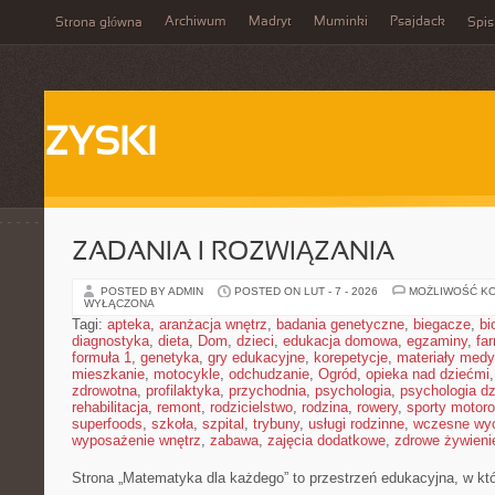
Archiwum
Madryt
Muminki
Psajdack
Strona główna
Spis
ZYSKI
ZADANIA I ROZWIĄZANIA
POSTED BY ADMIN
POSTED ON LUT - 7 - 2026
MOŻLIWOŚĆ K
WYŁĄCZONA
Tagi:
apteka
,
aranżacja wnętrz
,
badania genetyczne
,
biegacze
,
bi
diagnostyka
,
dieta
,
Dom
,
dzieci
,
edukacja domowa
,
egzaminy
,
fa
formuła 1
,
genetyka
,
gry edukacyjne
,
korepetycje
,
materiały med
mieszkanie
,
motocykle
,
odchudzanie
,
Ogród
,
opieka nad dziećmi
zdrowotna
,
profilaktyka
,
przychodnia
,
psychologia
,
psychologia dz
rehabilitacja
,
remont
,
rodzicielstwo
,
rodzina
,
rowery
,
sporty motor
superfoods
,
szkoła
,
szpital
,
trybuny
,
usługi rodzinne
,
wczesne wy
wyposażenie wnętrz
,
zabawa
,
zajęcia dodatkowe
,
zdrowe żywieni
Strona „Matematyka dla każdego” to przestrzeń edukacyjna, w któ