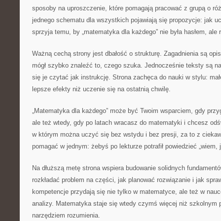
sposoby na uproszczenie, które pomagają pracować z grupą o ró
jednego schematu dla wszystkich pojawiają się propozycje: jak uc
sprzyja temu, by „matematyka dla każdego” nie była hasłem, ale r
Ważną cechą strony jest dbałość o strukturę. Zagadnienia są opi
mógł szybko znaleźć to, czego szuka. Jednocześnie teksty są na
się je czytać jak instrukcję. Strona zachęca do nauki w stylu: mał
lepsze efekty niż uczenie się na ostatnią chwilę.
„Matematyka dla każdego” może być Twoim wsparciem, gdy przyg
ale też wtedy, gdy po latach wracasz do matematyki i chcesz odś
w którym można uczyć się bez wstydu i bez presji, za to z cieka
pomagać w jednym: żebyś po lekturze potrafił powiedzieć „wiem, j
Na dłuższą metę strona wspiera budowanie solidnych fundamentó
rozkładać problem na części, jak planować rozwiązanie i jak spr
kompetencje przydają się nie tylko w matematyce, ale też w nauc
analizy. Matematyka staje się wtedy czymś więcej niż szkolnym 
narzędziem rozumienia.