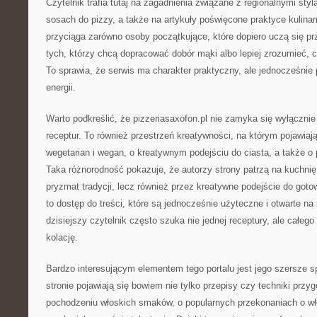
Czytelnik trafia tutaj na zagadnienia związane z regionalnymi styl
sosach do pizzy, a także na artykuły poświęcone praktyce kulinar
przyciąga zarówno osoby początkujące, które dopiero uczą się pr
tych, którzy chcą dopracować dobór mąki albo lepiej zrozumieć, 
To sprawia, że serwis ma charakter praktyczny, ale jednocześnie 
energii.
Warto podkreślić, że pizzeriasaxofon.pl nie zamyka się wyłączni
receptur. To również przestrzeń kreatywności, na którym pojawiają 
wegetarian i wegan, o kreatywnym podejściu do ciasta, a także o
Taka różnorodność pokazuje, że autorzy strony patrzą na kuchnię
pryzmat tradycji, lecz również przez kreatywne podejście do goto
to dostęp do treści, które są jednocześnie użyteczne i otwarte n
dzisiejszy czytelnik często szuka nie jednej receptury, ale całe
kolację.
Bardzo interesującym elementem tego portalu jest jego szersze sp
stronie pojawiają się bowiem nie tylko przepisy czy techniki przyg
pochodzeniu włoskich smaków, o popularnych przekonaniach o wło