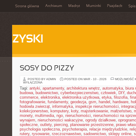
Archiwum
Madryt
Muminki
Psajdack
Strona główna
Spis
ZYSKI
SOSY DO PIZZY
POSTED BY ADMIN
POSTED ON MAR - 10 - 2026
MOŻLIWOŚĆ 
WYŁĄCZONA
Tagi:
antyki
,
apartamenty
,
architektura wnętrz
,
automatyka
,
biura
budowa
,
budownictwo
,
cyberbezpieczenstwo
,
człowiek
,
DIY
,
duch
commerce
,
elektronika
,
elektronika użytkowa
,
etyka
,
filozofia
,
fin
fotografowanie
,
fundamenty
,
geodezja
,
gsm
,
handel
,
hardware
,
ho
hodowla zwierząt
,
informatyka
,
inspekcje nieruchomości
,
integrac
kolekcjonerstwo
,
komputery
,
koty
,
majsterkowanie
,
małżeństwo
,
m
monety
,
multimedia
,
ngo
,
nieruchomości
,
nieruchomości na sprze
wynajem
,
nieruchomości wakacyjne
,
ogrody działkowe
,
oprogram
społeczne
,
outlety
,
piercing
,
planowanie przestrzenne
,
prawo włas
psychologia społeczna
,
psychoterapia
,
relacje międzyludzkie
,
reli
rutery
,
rysowanie
,
rzeczoznawstwo
,
sadownictwo
,
sklepy online
,
s