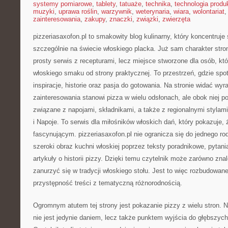
systemy pomiarowe
,
tablety
,
tatuaże
,
technika
,
technologia produk
muzyki
,
uprawa roślin
,
warzywnik
,
weterynaria
,
wiara
,
wolontariat
zainteresowania
,
zakupy
,
znaczki
,
związki
,
zwierzęta
pizzeriasaxofon.pl to smakowity blog kulinarny, który koncentruje 
szczególnie na świecie włoskiego placka. Już sam charakter stron
prosty serwis z recepturami, lecz miejsce stworzone dla osób, k
włoskiego smaku od strony praktycznej. To przestrzeń, gdzie spot
inspiracje, historie oraz pasja do gotowania. Na stronie widać wyr
zainteresowania stanowi pizza w wielu odsłonach, ale obok niej po
związane z napojami, składnikami, a także z regionalnymi stylami
i Napoje. To serwis dla miłośników włoskich dań, który pokazuje
fascynującym. pizzeriasaxofon.pl nie ogranicza się do jednego rod
szeroki obraz kuchni włoskiej poprzez teksty poradnikowe, pytani
artykuły o historii pizzy. Dzięki temu czytelnik może zarówno zna
zanurzyć się w tradycji włoskiego stołu. Jest to więc rozbudowa
przystępność treści z tematyczną różnorodnością.
Ogromnym atutem tej strony jest pokazanie pizzy z wielu stron. N
nie jest jedynie daniem, lecz także punktem wyjścia do głębsz