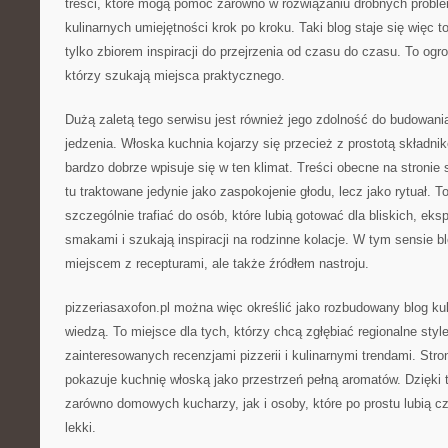
treści, które mogą pomóc zarówno w rozwiązaniu drobnych problem
kulinarnych umiejętności krok po kroku. Taki blog staje się więc
tylko zbiorem inspiracji do przejrzenia od czasu do czasu. To og
którzy szukają miejsca praktycznego.
Dużą zaletą tego serwisu jest również jego zdolność do budowani
jedzenia. Włoska kuchnia kojarzy się przecież z prostotą składnik
bardzo dobrze wpisuje się w ten klimat. Treści obecne na stronie s
tu traktowane jedynie jako zaspokojenie głodu, lecz jako rytuał. 
szczególnie trafiać do osób, które lubią gotować dla bliskich, e
smakami i szukają inspiracji na rodzinne kolacje. W tym sensie blo
miejscem z recepturami, ale także źródłem nastroju.
pizzeriasaxofon.pl można więc określić jako rozbudowany blog kuli
wiedzą. To miejsce dla tych, którzy chcą zgłębiać regionalne styl
zainteresowanych recenzjami pizzerii i kulinarnymi trendami. Stro
pokazuje kuchnię włoską jako przestrzeń pełną aromatów. Dzięki
zarówno domowych kucharzy, jak i osoby, które po prostu lubią c
lekki.