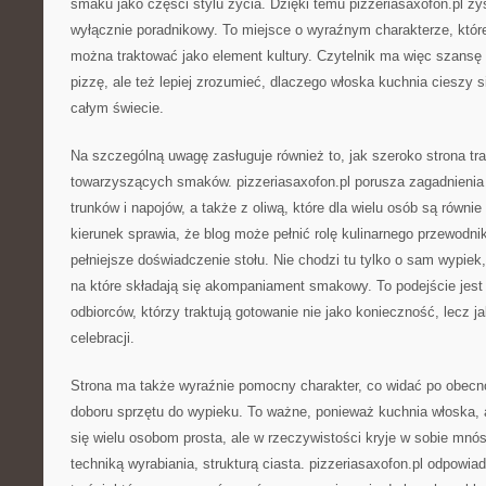
smaku jako części stylu życia. Dzięki temu pizzeriasaxofon.pl zy
wyłącznie poradnikowy. To miejsce o wyraźnym charakterze, które
można traktować jako element kultury. Czytelnik ma więc szansę 
pizzę, ale też lepiej zrozumieć, dlaczego włoska kuchnia cieszy
całym świecie.
Na szczególną uwagę zasługuje również to, jak szeroko strona tra
towarzyszących smaków. pizzeriasaxofon.pl porusza zagadnieni
trunków i napojów, a także z oliwą, które dla wielu osób są równi
kierunek sprawia, że blog może pełnić rolę kulinarnego przewod
pełniejsze doświadczenie stołu. Nie chodzi tu tylko o sam wypiek
na które składają się akompaniament smakowy. To podejście jest
odbiorców, którzy traktują gotowanie nie jako konieczność, lecz j
celebracji.
Strona ma także wyraźnie pomocny charakter, co widać po obecn
doboru sprzętu do wypieku. To ważne, ponieważ kuchnia włoska, 
się wielu osobom prosta, ale w rzeczywistości kryje w sobie mn
techniką wyrabiania, strukturą ciasta. pizzeriasaxofon.pl odpowiad