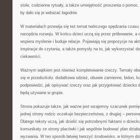
stole, codzienne rytuały, a także umiejętność proszenia o pomoc
by dało się je wdrażać łagodnie.
W materiałach przewija się też temat twórczego spędzania czas
narzędzia rozwoju. W końcu dzieci uczą się przez próbowanie, a
wspiera myślenie i buduje relacje. Pojawiają się propozycje na ak
inspiracje do czytania, a także pomysły na to, jak wykorzystać d
ciekawości.
Ważnym wątkiem jest również kompletowanie rzeczy. Tematy obej
się w przedszkolu: dodatkowa odzież, obuwie zamienne, bidon, ko
podpowiedzi, jak opisywać rzeczy oraz jak przygotować dziecko 
będą używane w grupie.
Strona pokazuje także, jak ważne jest wzajemny szacunek pomi
jednej strony rodzic oczekuje bezpieczeństwa, z drugiej – persone
Dlatego teksty uczą, jak dzielić się potrzebnymi faktami o dzieck
komunikaty ze strony placówki i jak wspólnie budować plan działa
wyzwania. W ten sposób łatwiej tworzyć środowisko, w którym dzi