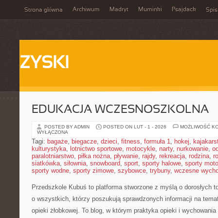
Archiwum
Madryt
Muminki
Psajdack
Strona główna
Spis
ZYSKI
EDUKACJA WCZESNOSZKOLNA
POSTED BY ADMIN
POSTED ON LUT - 1 - 2026
MOŻLIWOŚĆ K
WYŁĄCZONA
Tagi:
bagaże
,
biegacze
,
dzieci
,
fitness
,
formuła 1
,
hokej
,
kajakars
kulturystyka
,
lotnictwo sportowe
,
motocykle
,
narty
,
nurkowanie
,
o
paralotniarstwo
,
piłka nożna
,
pływanie
,
rajdy
,
rekreacja
,
rodzina
,
r
siatkówka
,
siłownia
,
snowboard
,
sport
,
sporty halowe
,
sporty mot
sporty wodne
,
sporty zimowe
,
szybowce
,
trybuny
,
wczesne wych
Przedszkole Kubuś
to platforma stworzone z myślą o dorosłych 
o wszystkich, którzy poszukują sprawdzonych informacji na tema
opieki żłobkowej. To blog, w którym praktyka opieki i wychowani