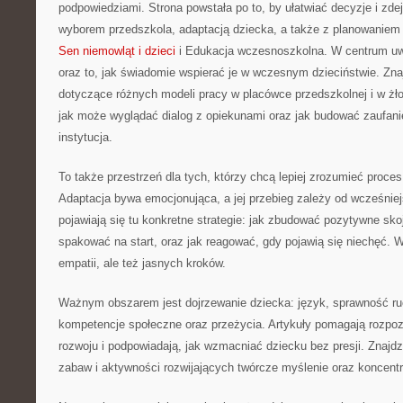
podpowiedziami. Strona powstała po to, by ułatwiać decyzje i zd
wyborem przedszkola, adaptacją dziecka, a także z planowaniem 
Sen niemowląt i dzieci
i Edukacja wczesnoszkolna. W centrum uwa
oraz to, jak świadomie wspierać je w wczesnym dzieciństwie. Zna
dotyczące różnych modeli pracy w placówce przedszkolnej i w żło
jak może wyglądać dialog z opiekunami oraz jak budować zaufanie
instytucja.
To także przestrzeń dla tych, którzy chcą lepiej zrozumieć proces
Adaptacja bywa emocjonująca, a jej przebieg zależy od wcześnie
pojawiają się tu konkretne strategie: jak zbudować pozytywne sko
spakować na start, oraz jak reagować, gdy pojawią się niechęć. W
empatii, ale też jasnych kroków.
Ważnym obszarem jest dojrzewanie dziecka: język, sprawność r
kompetencje społeczne oraz przeżycia. Artykuły pomagają rozpo
rozwoju i podpowiadają, jak wzmacniać dziecku bez presji. Znajd
zabaw i aktywności rozwijających twórcze myślenie oraz koncentr