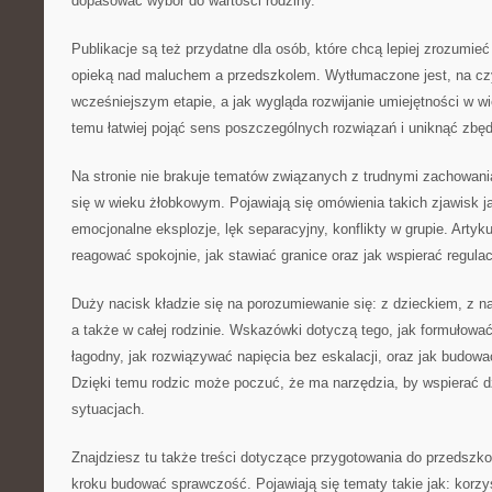
dopasować wybór do wartości rodziny.
Publikacje są też przydatne dla osób, które chcą lepiej zrozumi
opieką nad maluchem a przedszkolem. Wytłumaczone jest, na cz
wcześniejszym etapie, a jak wygląda rozwijanie umiejętności w w
temu łatwiej pojąć sens poszczególnych rozwiązań i uniknąć zbęd
Na stronie nie brakuje tematów związanych z trudnymi zachowania
się w wieku żłobkowym. Pojawiają się omówienia takich zjawisk ja
emocjonalne eksplozje, lęk separacyjny, konflikty w grupie. Artyk
reagować spokojnie, jak stawiać granice oraz jak wspierać regulac
Duży nacisk kładzie się na porozumiewanie się: z dzieckiem, z n
a także w całej rodzinie. Wskazówki dotyczą tego, jak formułow
łagodny, jak rozwiązywać napięcia bez eskalacji, oraz jak budow
Dzięki temu rodzic może poczuć, że ma narzędzia, by wspierać 
sytuacjach.
Znajdziesz tu także treści dotyczące przygotowania do przedszkola
kroku budować sprawczość. Pojawiają się tematy takie jak: korzyst