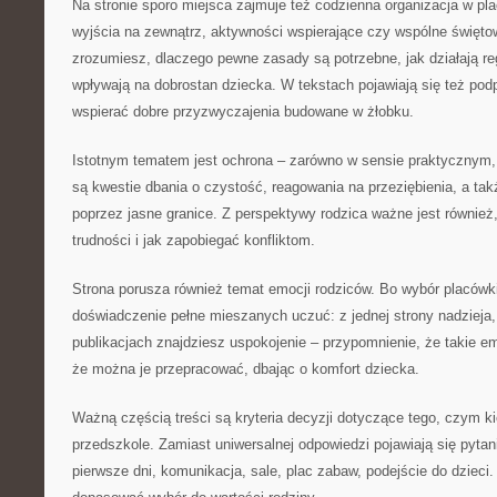
Na stronie sporo miejsca zajmuje też codzienna organizacja w pla
wyjścia na zewnątrz, aktywności wspierające czy wspólne świętow
zrozumiesz, dlaczego pewne zasady są potrzebne, jak działają reg
wpływają na dobrostan dziecka. W tekstach pojawiają się też pod
wspierać dobre przyzwyczajenia budowane w żłobku.
Istotnym tematem jest ochrona – zarówno w sensie praktycznym,
są kwestie dbania o czystość, reagowania na przeziębienia, a tak
poprzez jasne granice. Z perspektywy rodzica ważne jest również,
trudności i jak zapobiegać konfliktom.
Strona porusza również temat emocji rodziców. Bo wybór placówki 
doświadczenie pełne mieszanych uczuć: z jednej strony nadzieja,
publikacjach znajdziesz uspokojenie – przypomnienie, że takie 
że można je przepracować, dbając o komfort dziecka.
Ważną częścią treści są kryteria decyzji dotyczące tego, czym ki
przedszkole. Zamiast uniwersalnej odpowiedzi pojawiają się pyta
pierwsze dni, komunikacja, sale, plac zabaw, podejście do dzieci