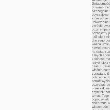
Świadomość, 
doświadczen
Szczególne 
obyczajowe, 
które pokazu
uniwersalne 
zwrócić uwag
uczy empatii
poznajemy j
jeśli się z 
dlaczego pos
ważna umieję
łatwiej dost
na świat z z
silnych spor
zdolność ma 
rezygnuje z 
czasu. Parad
właśnie natło
sprawiają, iż
potrzebne. K
potrafi wyci
odzyskać po
przeskakiwa
czytelnik za
temat. Tego 
odpoczynek 
dzień musi r
wiadomości i