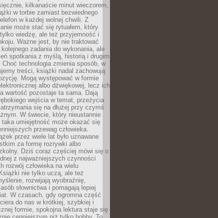
ięcznie, kilkanaście minut wieczorem,
ążki w torbie zamiast bezwiednego
elefon w każdej wolnej chwili. Z
nie może stać się rytuałem, który
 tylko wiedzę, ale też przyjemność i
koju. Ważne jest, by nie traktować
 kolejnego zadania do wykonania, ale
zeń spotkania z myślą, historią i drugim
. Choć technologia zmienia sposób, w
jemy treści, książki nadal zachowują
ozycję. Mogą występować w formie
elektronicznej albo dźwiękowej, lecz ich
a wartość pozostaje ta sama. Dają
ębokiego wejścia w temat, przeżycia
zatrzymania się na dłużej przy czymś
żnym. W świecie, który nieustannie
, taka umiejętność może okazać się
enniejszych przewag człowieka.
ążek przez wiele lat było uznawane
tkim za formę rozrywki albo
kolny. Dziś coraz częściej mówi się o
ednej z najważniejszych czynności
h rozwój człowieka na wielu
siążki nie tylko uczą, ale też
yślenie, rozwijają wyobraźnię,
asób słownictwa i pomagają lepiej
iat. W czasach, gdy ogromna część
ciera do nas w krótkiej, szybkiej i
znej formie, spokojna lektura staje się
nie cenniejszym niż tylko hobby. To