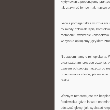
krytykowania proponujemy praktycz
jak utrzymać tempo i jak naprawiać
Serwis pomaga także w rozwijaniu
by młody człowiek lepiej kontrolow
metanauki: tworzenie konspektów, 
wszystko opisujemy językiem zroz
Nie zapominamy o roli opiekuna. W 
organizatorami procesu uczenia: p
czasem potrzebują narzędzi do r
przejmowania sterów, jak rozwijać
realne.
Ważnym tematem jest też bezpieczn
środowisku, gdzie łatwo o nadmia
odciążać głowę, jak wyciszać rozp