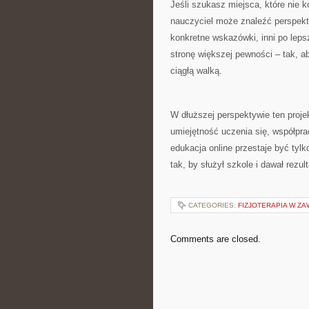
Jeśli szukasz miejsca, które nie k
nauczyciel może znaleźć perspekt
konkretne wskazówki, inni po leps
stronę większej pewności – tak, a
ciągłą walką.
W dłuższej perspektywie ten projek
umiejętność uczenia się, współprac
edukacja online przestaje być tyl
tak, by służył szkole i dawał rezult
CATEGORIES:
FIZJOTERAPIA W Z
Comments are closed.