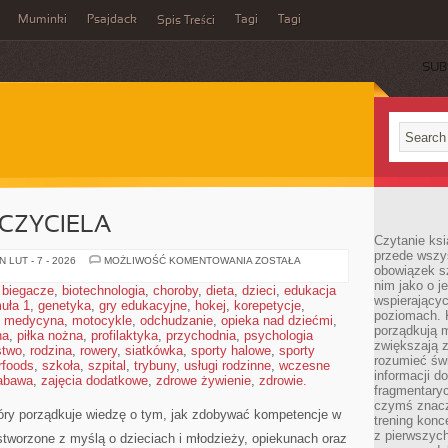
Muminki
Psajdack
Tagi
Tagi
Spis Treści
SUB
CZYCIELA
Czytanie ksi
przede wszys
WELL-
 LUT - 7 - 2026
MOŻLIWOŚĆ KOMENTOWANIA
ZOSTAŁA
obowiązek sz
BEING
NAUCZYCIELA
nim jako o j
,
biegacze
,
biotechnologia
,
choroby
,
dieta
,
dzieci
,
edukacja
wspierającyc
uła 1
,
genetyka
,
gry edukacyjne
,
hokej
,
korepetycje
,
poziomach. K
,
medycyna
,
motocykle
,
odchudzanie
,
opieka nad dziećmi
,
porządkują m
na
,
piłka nożna
,
profilaktyka
,
przychodnia
,
psychologia
zwiększają z
stwo
,
rodzina
,
rowery
,
siatkówka
,
sporty halowe
,
sporty
rozumieć św
rfoods
,
szkoła
,
szpital
,
trybuny
,
usługi rodzinne
,
wczesne
informacji do
abawa
,
zajęcia dodatkowe
,
zdrowe żywienie
,
zdrowie.
fragmentaryc
czymś znacz
który porządkuje wiedzę o tym, jak zdobywać kompetencje w
trening konce
z pierwszych
stworzone z myślą o dzieciach i młodzieży, opiekunach oraz