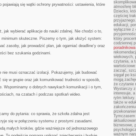
skomplikowan
 pojawiają się wątki ochrony prywatności: ustawienia, które
atmosferę bl
Dziecko, któ
częściej trak
przyjaznego.
edukacji, po
wyłącznie z 
, jak wybierać aplikacje do nauki zdalnej. Nie chodzi o to,
przyjemnośc
ć minimum skuteczne. Piszemy o tym, jak ułożyć system:
który procent
codziennej p
ać zasoby, jak prowadzić plan, jak ogarniać deadline’y oraz
poradnikowa
rekomendacj
eści bez szukania godzinami.
wiekowych, 
czytania, a 
wartościowe 
zacząć, szcz
ine nie musi oznaczać izolacji. Pokazujemy, jak budować
sięgał po k
mogą zachęc
ć się w grupie oraz jak komunikować trudności w sposób,
że czytanie n
ie. Wspominamy o dobrych nawykach komunikacji i o tym,
Wystarczy z
interesuje, 
ściach, na czatach i podczas spotkań wideo.
rytm lektury
także w eduk
zakończeniu 
przekonanie
camy do pytania: co sprawia, że szkoła zdalna jest
Tymczasem w
aktualizowan
ryje się w połączeniu systemu z prostymi zasadami.
biznesowe, 
odą małych kroków, gdzie ważniejsze od jednorazowego
psychologicz
ważnym narz
we. To podejście pomaga uniknąć zniechęcenia i buduje