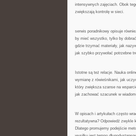
intensywnych zajęciach. Obok tego
zwiększają kontrolę w sieci.
serwis poradnikowy opisuje również
by mieć wszystko, tylko by dobra
gdzie trzymać materiały, jak nazyw
jak szybko przywołać potrzebne tr
Istotne są też relacje. Nauka onl
wymianę z rówieśnikami, jak uczy
który zwiększa szanse na wsparc
jak zachować szacunek w wiadomo
W opisach i artykułach często wra
rezultatywna? Odpowiedź zwykle k
Dlatego promujemy podejście met
wysiłku jest tempo długodystanso