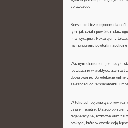
sprawczość.
Serwis jest też miejscem dla osó
tym, jak działa powtórka, dlaczego
miał wydajniej. Pokazujemy także,
harmonogram, powtórki i spokojn
Ważnym elementem jest język: st
rozwiązanie w praktyce. Zamiast ż
dopasowanie. Bo edukacja online 
zależności od temperamentu i moż
W tekstach pojawiają się również w
czasem apatiię. Dlatego opisujem
regeneracyjne, rozmowę oraz zau
praktyki, które w czasie dają leps