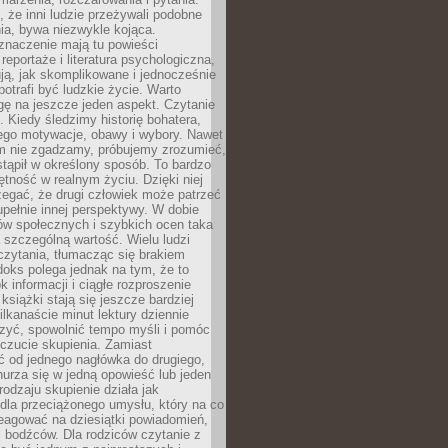
że inni ludzie przeżywali podobne
ia, bywa niezwykle kojąca.
znaczenie mają tu powieści
reportaże i literatura psychologiczna,
ją, jak skomplikowane i jednocześnie
potrafi być ludzkie życie. Warto
ę na jeszcze jeden aspekt. Czytanie
. Kiedy śledzimy historię bohatera,
ego motywacje, obawy i wybory. Nawet
nim nie zgadzamy, próbujemy zrozumieć,
tąpił w określony sposób. To bardzo
tność w realnym życiu. Dzięki niej
rzegać, że drugi człowiek może patrzeć
upełnie innej perspektywy. W dobie
ów społecznych i szybkich ocen taka
szczególną wartość. Wielu ludzi
czytania, tłumacząc się brakiem
oks polega jednak na tym, że to
k informacji i ciągłe rozproszenie
 książki stają się jeszcze bardziej
ilkanaście minut lektury dziennie
szyć, spowolnić tempo myśli i pomóc
czucie skupienia. Zamiast
ć od jednego nagłówka do drugiego,
nurza się w jedną opowieść lub jeden
rodzaju skupienie działa jak
dla przeciążonego umysłu, który na co
eagować na dziesiątki powiadomień,
 bodźców. Dla rodziców czytanie z