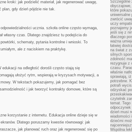
Szczególne 
ne kroki: jak podzielić materiał, jak regenerować uwagę,
obyczajowe, 
 plan, gdy dzień pójdzie nie tak.
które pokazu
uniwersalne 
zwrócić uwag
uczy empatii
 odpowiedzialności ucznia. szkoła online często wymaga,
poznajemy j
jeśli się z 
ał własny czas. Dlatego znajdziesz tu podejścia do
dlaczego pos
ważna umieję
powtórki, schematy, pytania kontrolne i wnioski. To
łatwiej dost
umiałym, ale z naciskiem na praktykę.
na świat z z
silnych spor
zdolność ma 
rezygnuje z 
czasu. Parad
edukacji na odległość dorośli często stają się
właśnie natło
omagają ułożyć rytm, wspierają w kryzysach motywacji, a
sprawiają, iż
potrzebne. K
ozmowy. W tekstach pokazujemy, jak pomagać bez
potrafi wyci
 samodzielność i jak tworzyć kontrakty domowe, które są
odzyskać po
przeskakiwa
czytelnik za
temat. Tego 
odpoczynek 
dzień musi r
e korzystanie z internetu. Edukacja online dzieje się w
wiadomości i
dziećmi moż
r ekranów. Dlatego poruszamy kwestie równowagi: jak
najcenniejsz
raszacze, jak planować ruch oraz jak regenerować się po
Wspólna lekt