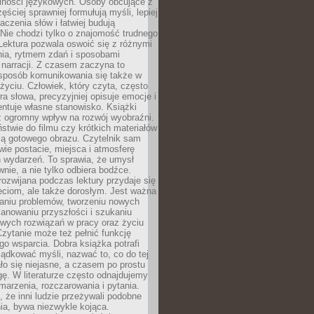
lności językowych. Osoby obcujące z
ęściej sprawniej formułują myśli, lepiej
aczenia słów i łatwiej budują
Nie chodzi tylko o znajomość trudnego
Lektura pozwala oswoić się z różnymi
nia, rytmem zdań i sposobami
narracji. Z czasem zaczyna to
sposób komunikowania się także w
yciu. Człowiek, który czyta, często
era słowa, precyzyjniej opisuje emocje i
entuje własne stanowisko. Książki
ż ogromny wpływ na rozwój wyobraźni.
stwie do filmu czy krótkich materiałów
ją gotowego obrazu. Czytelnik sam
wie postacie, miejsca i atmosferę
 wydarzeń. To sprawia, że umysł
wnie, a nie tylko odbiera bodźce.
ozwijana podczas lektury przydaje się
ieciom, ale także dorosłym. Jest ważna
aniu problemów, tworzeniu nowych
anowaniu przyszłości i szukaniu
owych rozwiązań w pracy oraz życiu
zytanie może też pełnić funkcję
o wsparcia. Dobra książka potrafi
ądkować myśli, nazwać to, co do tej
o się niejasne, a czasem po prostu
gę. W literaturze często odnajdujemy
 marzenia, rozczarowania i pytania.
że inni ludzie przeżywali podobne
ia, bywa niezwykle kojąca.