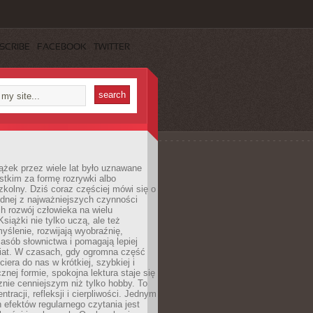
SCRIBE
FACEBOOK
TWITTER
ążek przez wiele lat było uznawane
tkim za formę rozrywki albo
kolny. Dziś coraz częściej mówi się o
ednej z najważniejszych czynności
h rozwój człowieka na wielu
siążki nie tylko uczą, ale też
yślenie, rozwijają wyobraźnię,
asób słownictwa i pomagają lepiej
iat. W czasach, gdy ogromna część
ciera do nas w krótkiej, szybkiej i
znej formie, spokojna lektura staje się
nie cenniejszym niż tylko hobby. To
ntracji, refleksji i cierpliwości. Jednym
 efektów regularnego czytania jest