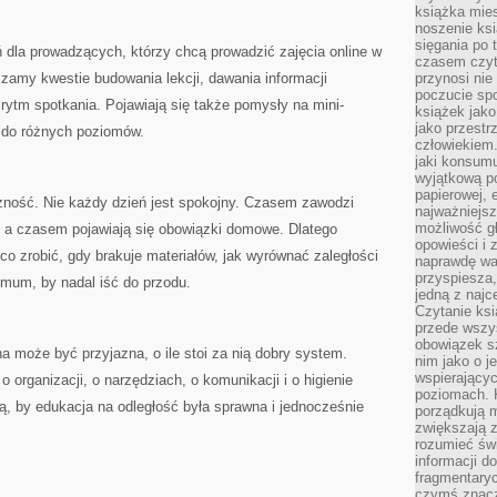
książka mies
noszenie ksi
sięgania po t
ń dla prowadzących, którzy chcą prowadzić zajęcia online w
czasem czyta
zamy kwestie budowania lekcji, dawania informacji
przynosi nie
poczucie spo
 rytm spotkania. Pojawiają się także pomysły na mini-
książek jako
jako przestr
 do różnych poziomów.
człowiekiem
jaki konsumu
wyjątkową p
papierowej, 
czność. Nie każdy dzień jest spokojny. Czasem zawodzi
najważniejsz
możliwość gł
, a czasem pojawiają się obowiązki domowe. Dlatego
opowieści i 
co zrobić, gdy brakuje materiałów, jak wyrównać zaległości
naprawdę wa
przyspiesza
nimum, by nadal iść do przodu.
jedną z najc
Czytanie ksi
przede wszys
obowiązek sz
a może być przyjazna, o ile stoi za nią dobry system.
nim jako o j
wspierającyc
o organizacji, o narzędziach, o komunikacji i o higienie
poziomach. K
cą, by edukacja na odległość była sprawna i jednocześnie
porządkują m
zwiększają z
rozumieć św
informacji do
fragmentaryc
czymś znacz