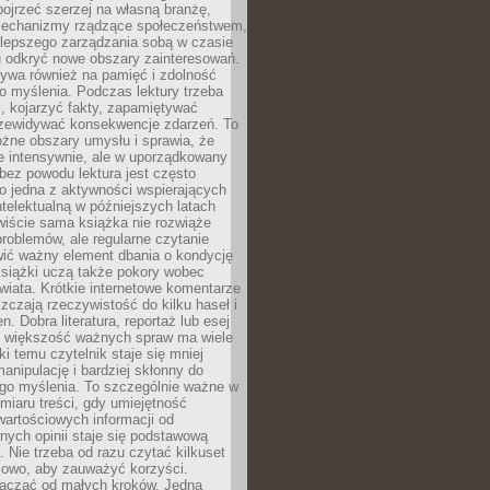
ojrzeć szerzej na własną branżę,
echanizmy rządzące społeczeństwem,
 lepszego zarządzania sobą w czasie
u odkryć nowe obszary zainteresowań.
ływa również na pamięć i zdolność
o myślenia. Podczas lektury trzeba
i, kojarzyć fakty, zapamiętywać
przewidywać konsekwencje zdarzeń. To
óżne obszary umysłu i sprawia, że
e intensywnie, ale w uporządkowany
bez powodu lektura jest często
o jedna z aktywności wspierających
telektualną w późniejszych latach
wiście sama książka nie rozwiąże
roblemów, ale regularne czytanie
ić ważny element dbania o kondycję
siążki uczą także pokory wobec
wiata. Krótkie internetowe komentarze
zczają rzeczywistość do kilku haseł i
. Dobra literatura, reportaż lub esej
e większość ważnych spraw ma wiele
ki temu czytelnik staje się mniej
anipulację i bardziej skłonny do
go myślenia. To szczególnie ważne w
iaru treści, gdy umiejętność
wartościowych informacji od
ych opinii staje się podstawową
 Nie trzeba od razu czytać kilkuset
iowo, aby zauważyć korzyści.
acząć od małych kroków. Jedna