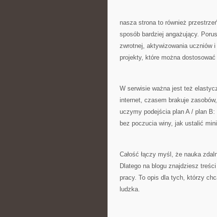
nasza strona to również przestrze
sposób bardziej angażujący. Porus
zwrotnej, aktywizowania uczniów i
projekty, które można dostosować
W serwisie ważna jest też elasty
internet, czasem brakuje zasobów
uczymy podejścia plan A / plan B: 
bez poczucia winy, jak ustalić mi
Całość łączy myśl, że nauka zdaln
Dlatego na blogu znajdziesz treści 
pracy. To opis dla tych, którzy ch
ludzka.