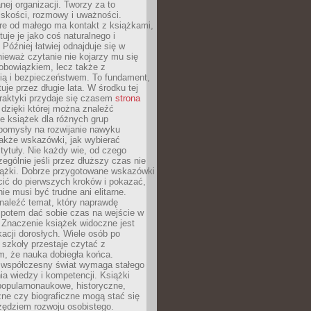
ej organizacji. Tworzy za to
iskości, rozmowy i uważności.
re od małego ma kontakt z książkami,
tuje je jako coś naturalnego i
 Później łatwiej odnajduje się w
nieważ czytanie nie kojarzy mu się
obowiązkiem, lecz także z
ią i bezpieczeństwem. To fundament,
uje przez długie lata. W środku tej
raktyki przydaje się czasem
strona
dzięki której można znaleźć
e książek dla różnych grup
pomysły na rozwijanie nawyku
także wskazówki, jak wybierać
tytuły. Nie każdy wie, od czego
ególnie jeśli przez dłuższy czas nie
siążki. Dobrze przygotowane wskazówki
ić do pierwszych kroków i pokazać,
ie musi być trudne ani elitarne.
naleźć temat, który naprawdę
a potem dać sobie czas na wejście w
. Znaczenie książek widoczne jest
acji dorosłych. Wiele osób po
szkoły przestaje czytać z
m, że nauka dobiegła końca.
spółczesny świat wymaga stałego
ia wiedzy i kompetencji. Książki
popularnonaukowe, historyczne,
ne czy biograficzne mogą stać się
ędziem rozwoju osobistego.