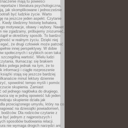
znaczenie mają tu powieści
reportaże i literatura psychologiczna,
ją, jak skomplikowane i jednocześnie
potrafi być ludzkie życie. Warto
ę na jeszcze jeden aspekt. Czytanie
. Kiedy śledzimy historię bohatera,
ego motywacje, obawy i wybory. Nawet
nim nie zgadzamy, próbujemy zrozumieć,
tąpił w określony sposób. To bardzo
tność w realnym życiu. Dzięki niej
rzegać, że drugi człowiek może patrzeć
upełnie innej perspektywy. W dobie
ów społecznych i szybkich ocen taka
szczególną wartość. Wielu ludzi
czytania, tłumacząc się brakiem
oks polega jednak na tym, że to
k informacji i ciągłe rozproszenie
 książki stają się jeszcze bardziej
ilkanaście minut lektury dziennie
szyć, spowolnić tempo myśli i pomóc
czucie skupienia. Zamiast
ć od jednego nagłówka do drugiego,
nurza się w jedną opowieść lub jeden
rodzaju skupienie działa jak
dla przeciążonego umysłu, który na co
eagować na dziesiątki powiadomień,
 bodźców. Dla rodziców czytanie z
e być jednym z najprostszych i
ych sposobów budowania relacji.
ura nie wymaga drogich narzędzi ani