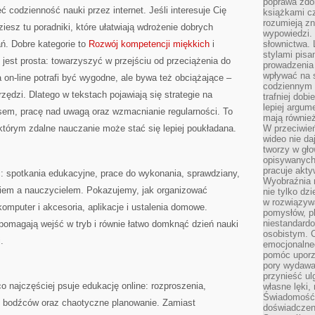
poprawa zdo
 codzienność nauki przez internet. Jeśli interesuje Cię
książkami cz
rozumieją zn
iesz tu poradniki, które ułatwiają wdrożenie dobrych
wypowiedzi. 
ń. Dobre kategorie to
Rozwój kompetencji miękkich
i
słownictwa. 
stylami pisa
 jest prosta: towarzyszyć w przejściu od przeciążenia do
prowadzenia 
wpływać na 
 on-line potrafi być wygodne, ale bywa też obciążające –
codziennym ż
zędzi. Dlatego w tekstach pojawiają się strategie na
trafniej dobi
lepiej argum
asem, pracę nad uwagą oraz wzmacnianie regularności. To
mają równie
i którym zdalne nauczanie może stać się lepiej poukładana.
W przeciwień
wideo nie da
tworzy w gło
opisywanych
pracuje akty
: spotkania edukacyjne, prace do wykonania, sprawdziany,
Wyobraźnia r
iem a nauczycielem. Pokazujemy, jak organizować
nie tylko dz
w rozwiązyw
omputer i akcesoria, aplikacje i ustalenia domowe.
pomysłów, pl
niestandard
 pomagają wejść w tryb i równie łatwo domknąć dzień nauki
osobistym. C
.
emocjonalneg
pomóc uporz
pory wydawał
przynieść ul
 najczęściej psuje edukację online: rozproszenia,
własne lęki,
Świadomość, 
e bodźców oraz chaotyczne planowanie. Zamiast
doświadczen