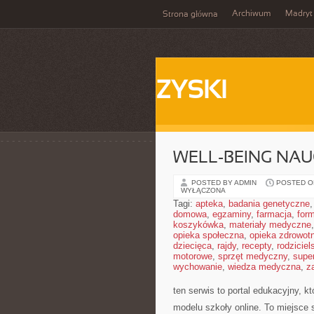
Archiwum
Madryt
Strona główna
ZYSKI
WELL-BEING NAU
POSTED BY ADMIN
POSTED ON
WYŁĄCZONA
Tagi:
apteka
,
badania genetyczne
domowa
,
egzaminy
,
farmacja
,
form
koszykówka
,
materiały medyczne
opieka społeczna
,
opieka zdrowot
dziecięca
,
rajdy
,
recepty
,
rodziciel
motorowe
,
sprzęt medyczny
,
supe
wychowanie
,
wiedza medyczna
,
z
ten serwis to portal edukacyjny, 
modelu szkoły online. To miejsce 