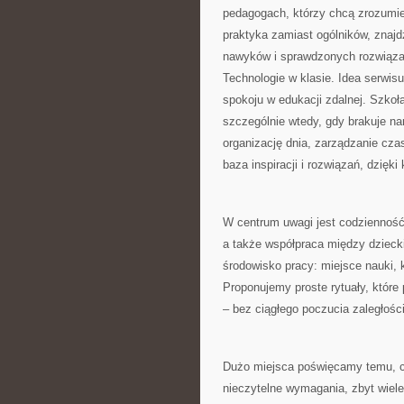
pedagogach, którzy chcą zrozumieć
praktyka zamiast ogólników, znajdz
nawyków i sprawdzonych rozwiąza
Technologie w klasie. Idea serwisu
spokoju w edukacji zdalnej. Szkoła
szczególnie wtedy, gdy brakuje nar
organizację dnia, zarządzanie cz
baza inspiracji i rozwiązań, dzięk
W centrum uwagi jest codzienność
a także współpraca między dzieck
środowisko pracy: miejsce nauki, k
Proponujemy proste rytuały, które
– bez ciągłego poczucia zaległości
Dużo miejsca poświęcamy temu, co
nieczytelne wymagania, zbyt wiel