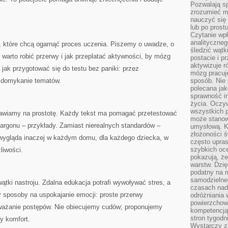
Pozwalają sp
zrozumieć m
nauczyć się
lub po prost
Czytanie wp
analityczneg
b, które chcą ogarnąć proces uczenia. Piszemy o uwadze, o
śledzić wątk
 warto robić przerwy i jak przeplatać aktywności, by mózg
postacie i 
aktywizuje r
 jak przygotować się do testu bez paniki: przez
mózg pracuj
e domykanie tematów.
sposób. Nie 
polecana jak
sprawność in
życia. Oczy
wszystkich p
awiamy na prostotę. Każdy tekst ma pomagać przetestować
może stanow
argonu – przykłady. Zamiast nierealnych standardów –
umysłową. K
złożoności ś
wygląda inaczej w każdym domu, dla każdego dziecka, w
często upras
szybkich ocen
liwości.
pokazują, ż
warstw. Dzię
podatny na m
samodzielne
ątki nastroju. Zdalna edukacja potrafi wywoływać stres, a
czasach nadm
y sposoby na uspokajanie emocji: proste przerwy
odróżniania 
powierzchown
ważanie postępów. Nie obiecujemy cudów; proponujemy
kompetencją.
stron tygodn
zy komfort.
Wystarczy z