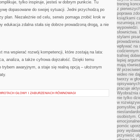
omplikuje, tylko inspiruje, jesteś w dobrym punkcie. Tu
trening konce
z pierwszych
ywę dopasowane do swojej sytuacji. Jedni przychodzą po
poprawa zdo
zy plan. Niezależnie od celu, serwis pomaga zrobić krok w
książkami cz
rozumieją zn
by edukacja zdalna stała się dobrze prowadzoną drogą, a nie
wypowiedzi. 
słownictwa. 
stylami pisa
prowadzenia 
wpływać na 
codziennym ż
t ma wspierać rozwój kompetencji, które zostają na lata:
trafniej dobi
a, analiza, a także cyfrowa dojrzałość. Dzięki temu
lepiej argum
mają równie
ko trybem awaryjnym, a staje się realną opcją – ułożonym
W przeciwień
wideo nie da
aty.
tworzy w gło
opisywanych
pracuje akty
Wyobraźnia r
AWROTACH GŁOWY I ZABURZENIACH RÓWNOWAGI
nie tylko dz
w rozwiązyw
pomysłów, pl
niestandard
osobistym. C
emocjonalneg
pomóc uporz
pory wydawał
przynieść ul
własne lęki,