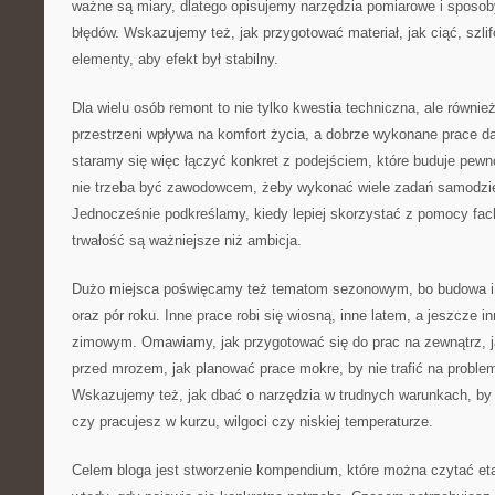
ważne są miary, dlatego opisujemy narzędzia pomiarowe i sposob
błędów. Wskazujemy też, jak przygotować materiał, jak ciąć, szlif
elementy, aby efekt był stabilny.
Dla wielu osób remont to nie tylko kwestia techniczna, ale równi
przestrzeni wpływa na komfort życia, a dobrze wykonane prace da
staramy się więc łączyć konkret z podejściem, które buduje pewn
nie trzeba być zawodowcem, żeby wykonać wiele zadań samodzieln
Jednocześnie podkreślamy, kiedy lepiej skorzystać z pomocy fa
trwałość są ważniejsze niż ambicja.
Dużo miejsca poświęcamy też tematom sezonowym, bo budowa i
oraz pór roku. Inne prace robi się wiosną, inne latem, a jeszcze i
zimowym. Omawiamy, jak przygotować się do prac na zewnątrz, j
przed mrozem, jak planować prace mokre, by nie trafić na probl
Wskazujemy też, jak dbać o narzędzia w trudnych warunkach, by 
czy pracujesz w kurzu, wilgoci czy niskiej temperaturze.
Celem bloga jest stworzenie kompendium, które można czytać et