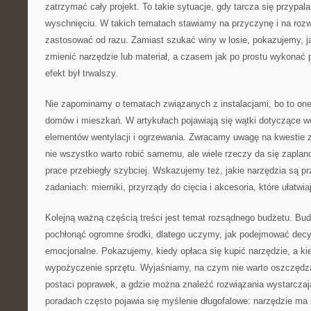
zatrzymać cały projekt. To takie sytuacje, gdy tarcza się przypala
wyschnięciu. W takich tematach stawiamy na przyczynę i na rozwi
zastosować od razu. Zamiast szukać winy w losie, pokazujemy, ja
zmienić narzędzie lub materiał, a czasem jak po prostu wykonać p
efekt był trwalszy.
Nie zapominamy o tematach związanych z instalacjami, bo to on
domów i mieszkań. W artykułach pojawiają się wątki dotyczące wo
elementów wentylacji i ogrzewania. Zwracamy uwagę na kwestie 
nie wszystko warto robić samemu, ale wiele rzeczy da się zaplan
prace przebiegły szybciej. Wskazujemy też, jakie narzędzia są pr
zadaniach: mierniki, przyrządy do cięcia i akcesoria, które ułatwi
Kolejną ważną częścią treści jest temat rozsądnego budżetu. Bu
pochłonąć ogromne środki, dlatego uczymy, jak podejmować decyz
emocjonalne. Pokazujemy, kiedy opłaca się kupić narzędzie, a k
wypożyczenie sprzętu. Wyjaśniamy, na czym nie warto oszczędzać
postaci poprawek, a gdzie można znaleźć rozwiązania wystarczaj
poradach często pojawia się myślenie długofalowe: narzędzie ma 