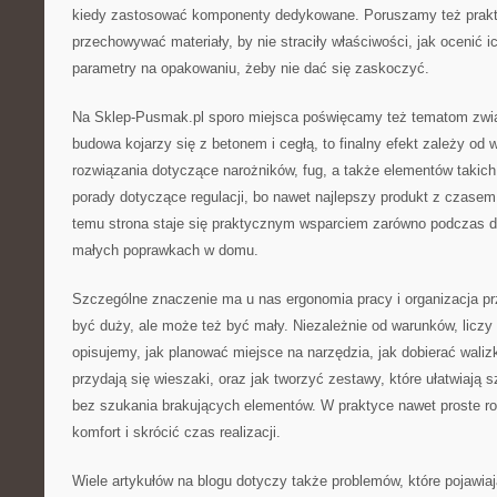
kiedy zastosować komponenty dedykowane. Poruszamy też prakt
przechowywać materiały, by nie straciły właściwości, jak ocenić i
parametry na opakowaniu, żeby nie dać się zaskoczyć.
Na Sklep-Pusmak.pl sporo miejsca poświęcamy też tematom zwi
budowa kojarzy się z betonem i cegłą, to finalny efekt zależy 
rozwiązania dotyczące narożników, fug, a także elementów takich 
porady dotyczące regulacji, bo nawet najlepszy produkt z czase
temu strona staje się praktycznym wsparciem zarówno podczas du
małych poprawkach w domu.
Szczególne znaczenie ma u nas ergonomia pracy i organizacja pr
być duży, ale może też być mały. Niezależnie od warunków, liczy
opisujemy, jak planować miejsce na narzędzia, jak dobierać waliz
przydają się wieszaki, oraz jak tworzyć zestawy, które ułatwiają 
bez szukania brakujących elementów. W praktyce nawet proste ro
komfort i skrócić czas realizacji.
Wiele artykułów na blogu dotyczy także problemów, które pojawiają 