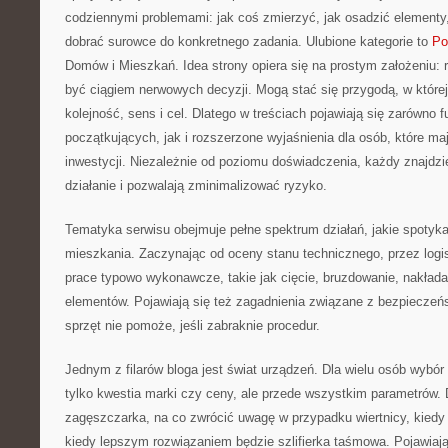
codziennymi problemami: jak coś zmierzyć, jak osadzić elementy,
dobrać surowce do konkretnego zadania. Ulubione kategorie to
Po
Domów i Mieszkań. Idea strony opiera się na prostym założeniu:
być ciągiem nerwowych decyzji. Mogą stać się przygodą, w któr
kolejność, sens i cel. Dlatego w treściach pojawiają się zarówno 
początkujących, jak i rozszerzone wyjaśnienia dla osób, które maj
inwestycji. Niezależnie od poziomu doświadczenia, każdy znajdzie
działanie i pozwalają zminimalizować ryzyko.
Tematyka serwisu obejmuje pełne spektrum działań, jakie spotyk
mieszkania. Zaczynając od oceny stanu technicznego, przez logis
prace typowo wykonawcze, takie jak cięcie, bruzdowanie, nakłada
elementów. Pojawiają się też zagadnienia związane z bezpieczeń
sprzęt nie pomoże, jeśli zabraknie procedur.
Jednym z filarów bloga jest świat urządzeń. Dla wielu osób wybór
tylko kwestia marki czy ceny, ale przede wszystkim parametrów. D
zagęszczarka, na co zwrócić uwagę w przypadku wiertnicy, kiedy p
kiedy lepszym rozwiązaniem będzie szlifierka taśmowa. Pojawiaj