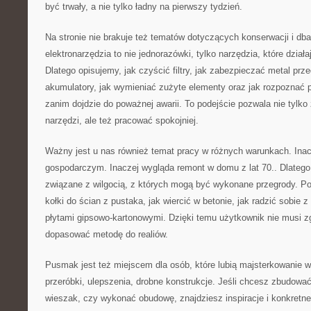
być trwały, a nie tylko ładny na pierwszy tydzień.
Na stronie nie brakuje też tematów dotyczących konserwacji i dba
elektronarzędzia to nie jednorazówki, tylko narzędzia, które dział
Dlatego opisujemy, jak czyścić filtry, jak zabezpieczać metal pr
akumulatory, jak wymieniać zużyte elementy oraz jak rozpoznać 
zanim dojdzie do poważnej awarii. To podejście pozwala nie tylk
narzędzi, ale też pracować spokojniej.
Ważny jest u nas również temat pracy w różnych warunkach. Inac
gospodarczym. Inaczej wygląda remont w domu z lat 70.. Dlateg
związane z wilgocią, z których mogą być wykonane przegrody. P
kołki do ścian z pustaka, jak wiercić w betonie, jak radzić sobie z
płytami gipsowo-kartonowymi. Dzięki temu użytkownik nie musi 
dopasować metodę do realiów.
Pusmak jest też miejscem dla osób, które lubią majsterkowanie w
przeróbki, ulepszenia, drobne konstrukcje. Jeśli chcesz zbudowa
wieszak, czy wykonać obudowę, znajdziesz inspiracje i konkretn