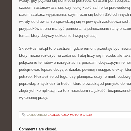
wtedy, gdy pojawia się konkretna potrzeba. Czasem potrzebujesz p
czasem zastanawiasz się, czy lepiej kupić szlifierkę przewodow
razem szukasz wyjaśnienia, czym różni się beton B20 od innych
wkręty do drewna nie sprawdzają się w pewnych zastosowaniach
przypadków strona ma być pomocna, a jednocześnie na tyle szer
temat, który dotyczy dokładnie Twojej sytuacji.
Sklep-Pusmak.pl to przestrzeń, gdzie remont przestaje być niewia
który można rozłożyć na zadania. Tutaj liczy się metoda, ale tak
połączeniu tematów o narzędziach z poradami dotyczącymi remo
podejmować lepsze decyzje, działać pewniej i osiągać efekty, kt
potrzeb. Niezależnie od tego, czy planujesz duży remont, budowę
poprawkę, znajdziesz tu treści, które prowadzą od pomysłu do real
zbędnych komplikacji, za to z naciskiem na jakość, bezpieczeńst
wykonanej pracy.
CATEGORIES:
EKOLOGICZNA MOTORYZACJA
Comments are closed.