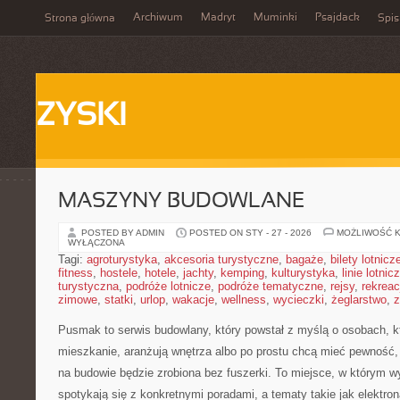
Archiwum
Madryt
Muminki
Psajdack
Strona główna
Spis
ZYSKI
MASZYNY BUDOWLANE
POSTED BY ADMIN
POSTED ON STY - 27 - 2026
MOŻLIWOŚĆ 
WYŁĄCZONA
Tagi:
agroturystyka
,
akcesoria turystyczne
,
bagaże
,
bilety lotnicz
fitness
,
hostele
,
hotele
,
jachty
,
kemping
,
kulturystyka
,
linie lotnic
turystyczna
,
podróże lotnicze
,
podróże tematyczne
,
rejsy
,
rekreac
zimowe
,
statki
,
urlop
,
wakacje
,
wellness
,
wycieczki
,
żeglarstwo
,
z
Pusmak to serwis budowlany, który powstał z myślą o osobach, k
mieszkanie, aranżują wnętrza albo po prostu chcą mieć pewność
na budowie będzie zrobiona bez fuszerki. To miejsce, w którym 
spotykają się z konkretnymi poradami, a tematy takie jak elektron