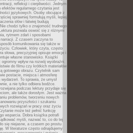
ntracji, refleksji i cierpliwości. Jednym
 efektów regularnego czytania jest
lności językowych. Osoby obcujące z
ęściej sprawniej formułują myśli, lepiej
aczenia słów i łatwiej budują
Nie chodzi tylko o znajomość trudnego
Lektura pozwala oswoić się z różnymi
nia, rytmem zdań i sposobami
narracji. Z czasem zaczyna to
sposób komunikowania się także w
yciu. Człowiek, który czyta, często
era słowa, precyzyjniej opisuje emocje i
entuje własne stanowisko. Książki
ż ogromny wpływ na rozwój wyobraźni.
stwie do filmu czy krótkich materiałów
ją gotowego obrazu. Czytelnik sam
wie postacie, miejsca i atmosferę
 wydarzeń. To sprawia, że umysł
wnie, a nie tylko odbiera bodźce.
ozwijana podczas lektury przydaje się
ieciom, ale także dorosłym. Jest ważna
aniu problemów, tworzeniu nowych
anowaniu przyszłości i szukaniu
owych rozwiązań w pracy oraz życiu
zytanie może też pełnić funkcję
o wsparcia. Dobra książka potrafi
ądkować myśli, nazwać to, co do tej
o się niejasne, a czasem po prostu
gę. W literaturze często odnajdujemy
 marzenia, rozczarowania i pytania.