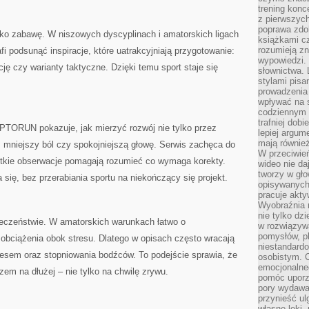
trening konce
z pierwszych
poprawa zdo
ko zabawę. W niszowych dyscyplinach i amatorskich ligach
książkami cz
rozumieją zn
afi podsunąć inspiracje, które uatrakcyjniają przygotowanie:
wypowiedzi. 
cję czy warianty taktyczne. Dzięki temu sport staje się
słownictwa. 
stylami pisa
prowadzenia 
wpływać na 
codziennym ż
trafniej dobi
PTORUN pokazuje, jak mierzyć rozwój nie tylko przez
lepiej argum
mają równie
, mniejszy ból czy spokojniejszą głowę. Serwis zachęca do
W przeciwień
ótkie obserwacje pomagają rozumieć co wymaga korekty.
wideo nie da
tworzy w gło
ę, bez przerabiania sportu na niekończący się projekt.
opisywanych
pracuje akty
Wyobraźnia r
nie tylko dz
czeństwie. W amatorskich warunkach łatwo o
w rozwiązyw
pomysłów, pl
 obciążenia obok stresu. Dlatego w opisach często wracają
niestandard
resem oraz stopniowania bodźców. To podejście sprawia, że
osobistym. C
emocjonalneg
 na dłużej – nie tylko na chwilę zrywu.
pomóc uporz
pory wydawał
przynieść ul
własne lęki,