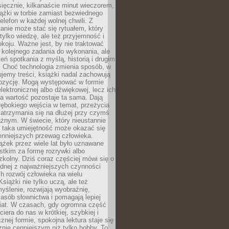
ięcznie, kilkanaście minut wieczorem,
ążki w torbie zamiast bezwiednego
elefon w każdej wolnej chwili. Z
nie może stać się rytuałem, który
 tylko wiedzę, ale też przyjemność i
koju. Ważne jest, by nie traktować
 kolejnego zadania do wykonania, ale
zeń spotkania z myślą, historią i drugim
. Choć technologia zmienia sposób, w
jemy treści, książki nadal zachowują
ozycję. Mogą występować w formie
elektronicznej albo dźwiękowej, lecz ich
a wartość pozostaje ta sama. Dają
ębokiego wejścia w temat, przeżycia
zatrzymania się na dłużej przy czymś
żnym. W świecie, który nieustannie
, taka umiejętność może okazać się
enniejszych przewag człowieka.
ążek przez wiele lat było uznawane
tkim za formę rozrywki albo
kolny. Dziś coraz częściej mówi się o
ednej z najważniejszych czynności
h rozwój człowieka na wielu
siążki nie tylko uczą, ale też
yślenie, rozwijają wyobraźnię,
asób słownictwa i pomagają lepiej
iat. W czasach, gdy ogromna część
ciera do nas w krótkiej, szybkiej i
znej formie, spokojna lektura staje się
nie cenniejszym niż tylko hobby. To