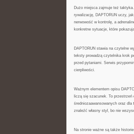
Dużo miejsca zajmuje też taktyka.
rywalizację, DAPTORUN uczy, jak
nerwowość w kontrolę, a adrenalin
konkretne sytuacje, które pokazuj
DAPTORUN stawia na czytelne wyja
teksty prowadzą czytelnika krok p
przed pytaniami. Serwis przypomin
cierpliwości.
Ważnym elementem opisu DAPTORUN
liczą się szacunek. To przestrzeń 
średniozaawansowanych oraz dla 
znaleźć własny styl, bo nie wsz
Na stronie ważne są także historie