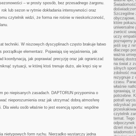
u sezonowości – w prosty sposób, bez przesadnego żargonu.
Świadomość, 
doświadczen
ok lub sezon w rytmie dokładania intensywności oraz
Szczególne 
temu czytelnik widzi, że forma nie rośnie w nieskończoność,
obyczajowe, 
które pokazu
lanu.
uniwersalne 
zwrócić uwag
uczy empatii
poznajemy j
 techniki. W niszowych dyscyplinach często brakuje łatwo
jeśli się z 
dlaczego pos
s porządkuje elementarz. Pojawiają się wyjaśnienia, jak
ważna umieję
d koordynacją, jak poprawiać precyzję oraz jak ograniczać
łatwiej dost
na świat z z
iknąć sytuacji, w której ktoś trenuje dużo, ale kręci się w
silnych spor
zdolność ma 
rezygnuje z 
czasu. Parad
właśnie natło
sprawiają, iż
iem po niepisanych zasadach. DAPTORUN przypomina o
potrzebne. K
ywać nieporozumienia oraz jak utrzymać dobrą atmosferę
potrafi wyci
odzyskać po
i. Dla wielu osób właśnie to jest esencją sportu: wspólne
przeskakiwa
czytelnik za
temat. Tego 
odpoczynek 
dzień musi r
wiadomości i
a nietypowych form ruchu. Nierzadko wystarczy jedna