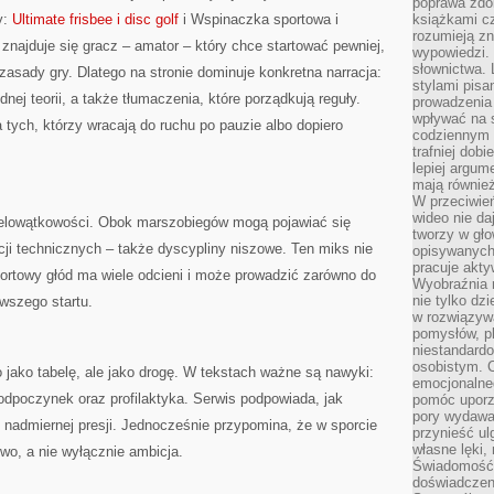
poprawa zdo
y:
Ultimate frisbee i disc golf
i Wspinaczka sportowa i
książkami cz
rozumieją zn
ajduje się gracz – amator – który chce startować pewniej,
wypowiedzi. 
słownictwa. 
zasady gry. Dlatego na stronie dominuje konkretna narracja:
stylami pisa
ej teorii, a także tłumaczenia, które porządkują reguły.
prowadzenia 
wpływać na 
tych, którzy wracają do ruchu po pauzie albo dopiero
codziennym ż
trafniej dobi
lepiej argum
mają równie
W przeciwień
wideo nie da
wielowątkowości. Obok marszobiegów mogą pojawiać się
tworzy w gło
ji technicznych – także dyscypliny niszowe. Ten miks nie
opisywanych
pracuje akty
ortowy głód ma wiele odcieni i może prowadzić zarówno do
Wyobraźnia r
nie tylko dz
rwszego startu.
w rozwiązyw
pomysłów, pl
niestandard
osobistym. C
jako tabelę, ale jako drogę. W tekstach ważne są nawyki:
emocjonalneg
odpoczynek oraz profilaktyka. Serwis podpowiada, jak
pomóc uporz
pory wydawał
z nadmiernej presji. Jednocześnie przypomina, że w sporcie
przynieść ul
własne lęki,
wo, a nie wyłącznie ambicja.
Świadomość, 
doświadczen