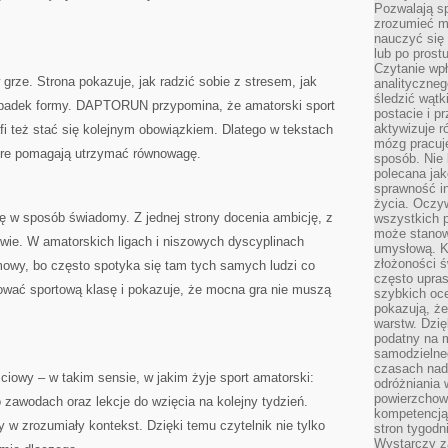
Pozwalają sp
zrozumieć m
nauczyć się
lub po prost
Czytanie wp
grze. Strona pokazuje, jak radzić sobie z stresem, jak
analityczneg
śledzić wątk
spadek formy. DAPTORUN przypomina, że amatorski sport
postacie i 
aktywizuje r
afi też stać się kolejnym obowiązkiem. Dlatego w tekstach
mózg pracuj
tóre pomagają utrzymać równowagę.
sposób. Nie 
polecana jak
sprawność in
życia. Oczy
 w sposób świadomy. Z jednej strony docenia ambicję, z
wszystkich p
może stanow
wie. W amatorskich ligach i niszowych dyscyplinach
umysłową. K
złożoności ś
mowy, bo często spotyka się tam tych samych ludzi co
często upras
ać sportową klasę i pokazuje, że mocna gra nie muszą
szybkich ocen
pokazują, ż
warstw. Dzię
podatny na m
samodzielne
czasach nadm
iowy – w takim sensie, w jakim żyje sport amatorski:
odróżniania 
powierzchown
o zawodach oraz lekcje do wzięcia na kolejny tydzień.
kompetencją.
w zrozumiały kontekst. Dzięki temu czytelnik nie tylko
stron tygodn
Wystarczy z