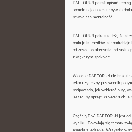
DAPTORUN potrafi opisać trening o
sporcie najcenniejsze bywają drob
pewniejsza mentalność.
DAPTORUN pokazuje też, że alte
brakuje im mediów, ale nadrabiają
od zasad po akcesoria, od stylu gr
z większym spokojem.
W opisie DAPTORUN nie brakuje wą
tylko użyteczny przewodnik po ty
podpowiada, jak wybierać buty, wa
jest to, by sprzęt wspierał ruch, 
Częścią DNA DAPTORUN jest eduka
wysiłku. Pojawiają się tematy zwi
energią z jedzenia. Wszystko w 