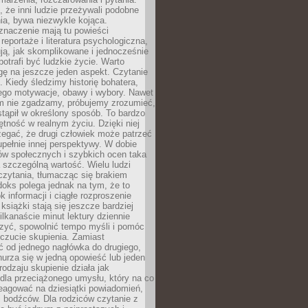
że inni ludzie przeżywali podobne
ia, bywa niezwykle kojąca.
znaczenie mają tu powieści
reportaże i literatura psychologiczna,
ją, jak skomplikowane i jednocześnie
potrafi być ludzkie życie. Warto
ę na jeszcze jeden aspekt. Czytanie
. Kiedy śledzimy historię bohatera,
ego motywacje, obawy i wybory. Nawet
nim nie zgadzamy, próbujemy zrozumieć,
tąpił w określony sposób. To bardzo
tność w realnym życiu. Dzięki niej
rzegać, że drugi człowiek może patrzeć
upełnie innej perspektywy. W dobie
ów społecznych i szybkich ocen taka
szczególną wartość. Wielu ludzi
czytania, tłumacząc się brakiem
oks polega jednak na tym, że to
k informacji i ciągłe rozproszenie
 książki stają się jeszcze bardziej
ilkanaście minut lektury dziennie
szyć, spowolnić tempo myśli i pomóc
czucie skupienia. Zamiast
ć od jednego nagłówka do drugiego,
nurza się w jedną opowieść lub jeden
rodzaju skupienie działa jak
dla przeciążonego umysłu, który na co
eagować na dziesiątki powiadomień,
 bodźców. Dla rodziców czytanie z