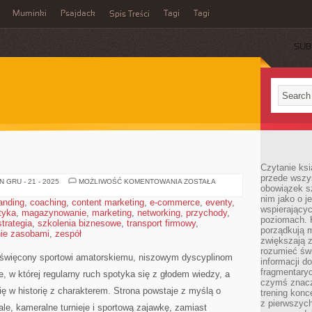
Muminki
Psajdack
Tagi
Tagi
Spis Treści
SUB
Czytanie ksi
przede wszys
SZACHY
 GRU - 21 - 2025
MOŻLIWOŚĆ KOMENTOWANIA
ZOSTAŁA
obowiązek sz
I
GOLF
nim jako o j
anding
,
coaching
,
content marketing
,
e-commerce
,
eventy
,
wspierającyc
tyka
,
magazynowanie
,
marketing
,
networking
,
przychody
,
poziomach. K
strategia
,
szkolenia biznesowe
,
transport firmowy
,
porządkują m
ie zasobami
,
zespół
zwiększają z
rozumieć św
więcony sportowi amatorskiemu, niszowym dyscyplinom
informacji do
fragmentaryc
ce, w której regularny ruch spotyka się z głodem wiedzy, a
czymś znacz
się w historię z charakterem. Strona powstaje z myślą o
trening konce
z pierwszych
ale, kameralne turnieje i sportową zajawkę, zamiast