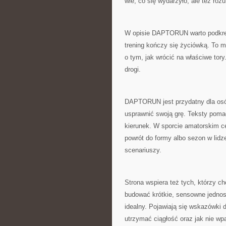
wie, co się wydarzyło, ale też roz
W opisie DAPTORUN warto podkreśl
trening kończy się życiówką. To m
o tym, jak wrócić na właściwe tory
drogi.
DAPTORUN jest przydatny dla osób,
usprawnić swoją grę. Teksty poma
kierunek. W sporcie amatorskim c
powrót do formy albo sezon w lid
scenariuszy.
Strona wspiera też tych, którzy 
budować krótkie, sensowne jednostk
idealny. Pojawiają się wskazówki d
utrzymać ciągłość oraz jak nie wp