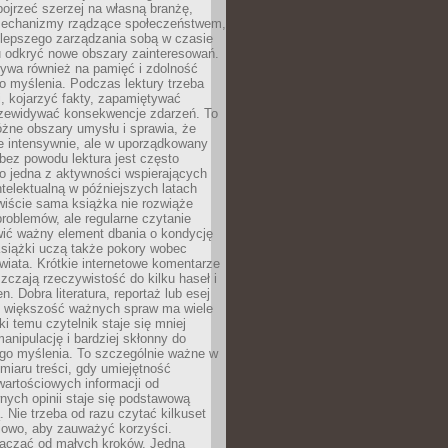
ojrzeć szerzej na własną branżę,
echanizmy rządzące społeczeństwem,
 lepszego zarządzania sobą w czasie
u odkryć nowe obszary zainteresowań.
ływa również na pamięć i zdolność
o myślenia. Podczas lektury trzeba
i, kojarzyć fakty, zapamiętywać
przewidywać konsekwencje zdarzeń. To
óżne obszary umysłu i sprawia, że
e intensywnie, ale w uporządkowany
bez powodu lektura jest często
o jedna z aktywności wspierających
telektualną w późniejszych latach
wiście sama książka nie rozwiąże
roblemów, ale regularne czytanie
ić ważny element dbania o kondycję
siążki uczą także pokory wobec
wiata. Krótkie internetowe komentarze
zczają rzeczywistość do kilku haseł i
. Dobra literatura, reportaż lub esej
e większość ważnych spraw ma wiele
ki temu czytelnik staje się mniej
anipulację i bardziej skłonny do
go myślenia. To szczególnie ważne w
iaru treści, gdy umiejętność
wartościowych informacji od
ych opinii staje się podstawową
 Nie trzeba od razu czytać kilkuset
iowo, aby zauważyć korzyści.
acząć od małych kroków. Jedna