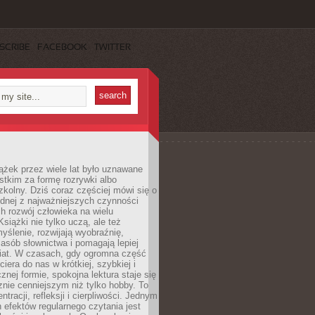
SCRIBE
FACEBOOK
TWITTER
ążek przez wiele lat było uznawane
tkim za formę rozrywki albo
kolny. Dziś coraz częściej mówi się o
ednej z najważniejszych czynności
h rozwój człowieka na wielu
siążki nie tylko uczą, ale też
yślenie, rozwijają wyobraźnię,
asób słownictwa i pomagają lepiej
iat. W czasach, gdy ogromna część
ciera do nas w krótkiej, szybkiej i
znej formie, spokojna lektura staje się
nie cenniejszym niż tylko hobby. To
ntracji, refleksji i cierpliwości. Jednym
 efektów regularnego czytania jest