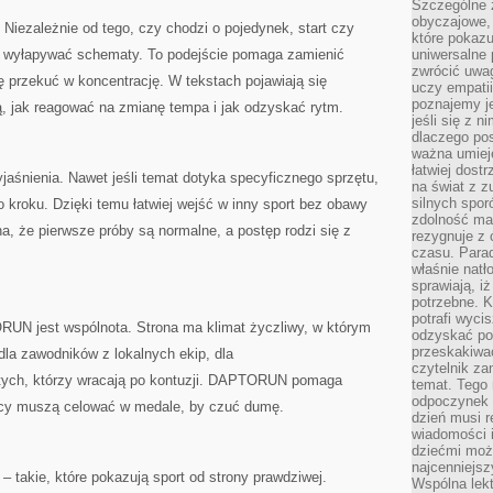
Szczególne 
obyczajowe, 
 Niezależnie od tego, czy chodzi o pojedynek, start czy
które pokazu
 wyłapywać schematy. To podejście pomaga zamienić
uniwersalne 
zwrócić uwag
ę przekuć w koncentrację. W tekstach pojawiają się
uczy empatii
poznajemy j
ą, jak reagować na zmianę tempa i jak odzyskać rytm.
jeśli się z 
dlaczego pos
ważna umieję
łatwiej dost
śnienia. Nawet jeśli temat dotyka specyficznego sprzętu,
na świat z z
silnych spor
o kroku. Dzięki temu łatwiej wejść w inny sport bez obawy
zdolność ma 
a, że pierwsze próby są normalne, a postęp rodzi się z
rezygnuje z 
czasu. Parad
właśnie natło
sprawiają, iż
potrzebne. K
potrafi wyci
 jest wspólnota. Strona ma klimat życzliwy, w którym
odzyskać po
przeskakiwa
dla zawodników z lokalnych ekip, dla
czytelnik za
tych, którzy wracają po kontuzji. DAPTORUN pomaga
temat. Tego 
odpoczynek 
yscy muszą celować w medale, by czuć dumę.
dzień musi r
wiadomości i
dziećmi moż
najcenniejsz
 – takie, które pokazują sport od strony prawdziwej.
Wspólna lekt