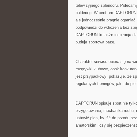
telewizyjnego splendoru. Polecam
buldering. W centrum DAPTORUN zn
ale jednocześnie pragnie ogarniać 
podpowiedzi do wdrożenia bez zbędn
DAPTORUN to także inspiracja dla 
budują sportową bazę.
Charakter serwisu opiera się na 
rozgrywki klubowe, obok konkurenc
jest przypadkowy: pokazuje, że sp
regularnych treningów, jak i do pie
DAPTORUN opisuje sport nie tylko 
przygotowanie, mechanika ruchu, 
ustawić plan, by iść do przodu be
amatorskim liczy się bezpieczeńst