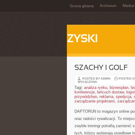
Archiwum
Madryt
Strona główna
ZYSKI
SZACHY I GOLF
POSTED BY ADMIN
POSTED ON
WYŁĄCZONA
Tagi:
analiza rynku
,
biznesplan
,
br
konferencje
,
łańcuch dostaw
,
logis
przywództwo
,
reklama
,
spedycja
,
zarządzanie projektami
,
zarządzan
DAPTORUN to magazyn online poś
oraz radości rywalizacji. To miejs
zwykłe treningi potrafią zamienić 
tych, którzy wybierają osiedlowe h