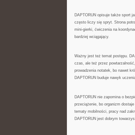
DAPTORUN opisuje także sport ja
często liczy się spryt. Strona potr
mini-gierki, ćwiczenia na koordyna
bardziej wciągający.
Ważny jest też temat postępu. DA
czas, ale też przez powtarzalność
prowadzenia notatek, bo nawet kr
DAPTORUN buduje nawyk uczenia si
DAPTORUN nie zapomina o bezpie
przeciążenie, bo organizm dostaje
tematy mobilności, pracy nad zak
DAPTORUN jest dobrym towarzyszem