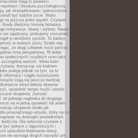
znaczenie mają tu powieści
reportaże i literatura psychologiczna,
ją, jak skomplikowane i jednocześnie
potrafi być ludzkie życie. Warto
ę na jeszcze jeden aspekt. Czytanie
. Kiedy śledzimy historię bohatera,
ego motywacje, obawy i wybory. Nawet
nim nie zgadzamy, próbujemy zrozumieć,
tąpił w określony sposób. To bardzo
tność w realnym życiu. Dzięki niej
rzegać, że drugi człowiek może patrzeć
upełnie innej perspektywy. W dobie
ów społecznych i szybkich ocen taka
szczególną wartość. Wielu ludzi
czytania, tłumacząc się brakiem
oks polega jednak na tym, że to
k informacji i ciągłe rozproszenie
 książki stają się jeszcze bardziej
ilkanaście minut lektury dziennie
szyć, spowolnić tempo myśli i pomóc
czucie skupienia. Zamiast
ć od jednego nagłówka do drugiego,
nurza się w jedną opowieść lub jeden
rodzaju skupienie działa jak
dla przeciążonego umysłu, który na co
eagować na dziesiątki powiadomień,
 bodźców. Dla rodziców czytanie z
e być jednym z najprostszych i
ych sposobów budowania relacji.
ura nie wymaga drogich narzędzi ani