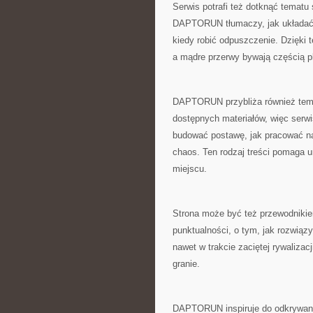
Serwis potrafi też dotknąć temat
DAPTORUN tłumaczy, jak układać r
kiedy robić odpuszczenie. Dzięki 
a mądre przerwy bywają częścią p
DAPTORUN przybliża również temat
dostępnych materiałów, więc serwi
budować postawę, jak pracować na
chaos. Ten rodzaj treści pomaga un
miejscu.
Strona może być też przewodnik
punktualności, o tym, jak rozwiąz
nawet w trakcie zaciętej rywalizacj
granie.
DAPTORUN inspiruje do odkrywani