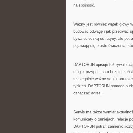
na spójność.
Ważny jest również wątek głowy w 
budować odwagę i jak przetrwać 
bywa ucieczką od rutyny, ale potr
pojawiają się proste ćwiczenia, k
DAPTORUN opisuje też rywalizację
drugiej przypomina o bezpieczeńst
szczególnie ważne są kultura roz
tydzień. DAPTORUN pomaga budow
oznaczać agresji.
Serwis ma także wymiar aktualnośc
komunikaty o turniejach, relacje p
DAPTORUN potrafi zamienić liczby 