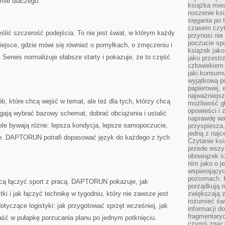
umie dlaczego.
książka mies
noszenie ksi
sięgania po t
czasem czyta
ić szczerość podejścia. To nie jest świat, w którym każdy
przynosi nie
poczucie spo
iejsce, gdzie mówi się również o pomyłkach, o zmęczeniu i
książek jako
. Serwis normalizuje słabsze starty i pokazuje, że to część
jako przestr
człowiekiem
jaki konsumu
wyjątkową p
papierowej, 
najważniejsz
 które chcą wejść w temat, ale też dla tych, którzy chcą
możliwość gł
opowieści i 
gają wybrać bazowy schemat, dobrać obciążenia i ustalić
naprawdę wa
ele bywają różne: lepsza kondycja, lepsze samopoczucie,
przyspiesza
jedną z najc
ze. DAPTORUN potrafi dopasować język do każdego z tych
Czytanie ksi
przede wszys
obowiązek sz
nim jako o j
wspierającyc
poziomach. K
chcą łączyć sport z pracą. DAPTORUN pokazuje, jak
porządkują m
i i jak łączyć technikę w tygodniu, który nie zawsze jest
zwiększają z
rozumieć św
otyczące logistyki: jak przygotować sprzęt wcześniej, jak
informacji do
fragmentaryc
aść w pułapkę porzucania planu po jednym potknięciu.
czymś znacz