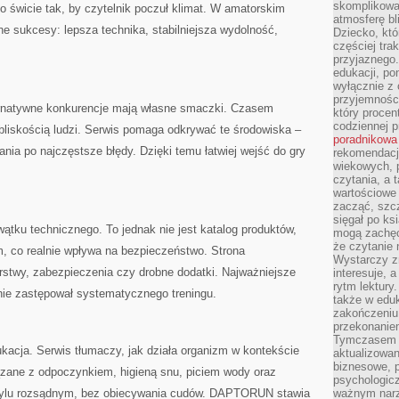
skomplikowan
 świcie tak, by czytelnik poczuł klimat. W amatorskim
atmosferę bl
ne sukcesy: lepsza technika, stabilniejsza wydolność,
Dziecko, któ
częściej trak
przyjaznego.
edukacji, po
wyłącznie z 
przyjemnośc
rnatywne konkurencje mają własne smaczki. Czasem
który procent
codziennej p
 bliskością ludzi. Serwis pomaga odkrywać te środowiska –
poradnikowa
ania po najczęstsze błędy. Dzięki temu łatwiej wejść do gry
rekomendacj
wiekowych, 
czytania, a 
wartościowe 
zacząć, szcz
sięgał po k
tku technicznego. To jednak nie jest katalog produktów,
mogą zachęc
że czytanie n
m, co realnie wpływa na bezpieczeństwo. Strona
Wystarczy z
rstwy, zabezpieczenia czy drobne dodatki. Najważniejsze
interesuje, 
rytm lektury
a nie zastępował systematycznego treningu.
także w eduk
zakończeniu 
przekonanie
Tymczasem w
cja. Serwis tłumaczy, jak działa organizm w kontekście
aktualizowan
biznesowe, 
ązane z odpoczynkiem, higieną snu, piciem wody oraz
psychologicz
stylu rozsądnym, bez obiecywania cudów. DAPTORUN stawia
ważnym narz