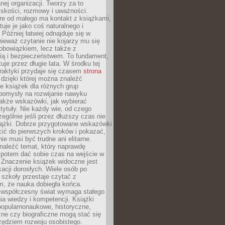
ej organizacji. Tworzy za to
iskości, rozmowy i uważności.
re od małego ma kontakt z książkami,
tuje je jako coś naturalnego i
 Później łatwiej odnajduje się w
nieważ czytanie nie kojarzy mu się
obowiązkiem, lecz także z
ią i bezpieczeństwem. To fundament,
uje przez długie lata. W środku tej
raktyki przydaje się czasem
strona
dzięki której można znaleźć
e książek dla różnych grup
pomysły na rozwijanie nawyku
także wskazówki, jak wybierać
tytuły. Nie każdy wie, od czego
ególnie jeśli przez dłuższy czas nie
siążki. Dobrze przygotowane wskazówki
ić do pierwszych kroków i pokazać,
ie musi być trudne ani elitarne.
naleźć temat, który naprawdę
a potem dać sobie czas na wejście w
. Znaczenie książek widoczne jest
acji dorosłych. Wiele osób po
szkoły przestaje czytać z
m, że nauka dobiegła końca.
spółczesny świat wymaga stałego
ia wiedzy i kompetencji. Książki
popularnonaukowe, historyczne,
ne czy biograficzne mogą stać się
ędziem rozwoju osobistego.