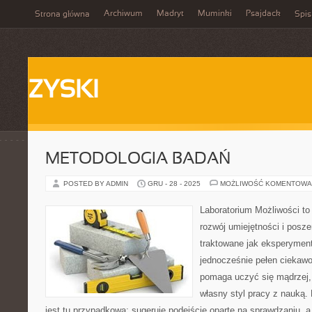
Archiwum
Madryt
Muminki
Psajdack
Strona główna
Spis
ZYSKI
METODOLOGIA BADAŃ
POSTED BY ADMIN
GRU - 28 - 2025
MOŻLIWOŚĆ KOMENTOWA
Laboratorium Możliwości to
rozwój umiejętności i posz
traktowane jak eksperyment
jednocześnie pełen ciekawo
pomaga uczyć się mądrzej,
własny styl pracy z nauką.
jest tu przypadkowa: sugeruje podejście oparte na sprawdzaniu, a