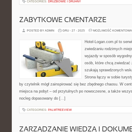
CATEGORIES:
DRUŻBOWIE I DRUHNY
ZABYTKOWE CMENTARZE
POSTED BY ADMIN
GRU - 27 - 2025
MOŻLIWOŚĆ KOMENTOWA
Hotel-Logan.com.pl to serw
zwiedzaniu rodzimych miej
wyjazdy w sposób wygodny.
osób, które chcą zwiedzać 
szukają sprawdzonych wska
Strona łączy w sobie turyst
by czytelnik mógł zainspirować się bez zbędnego chaosu. W cent
miejsca na pobyt – od przytulnych po nowoczesne, a także wszy
nocleg dopasowany do […]
CATEGORIES:
PALMTREEVIEW
ZARZĄDZANIE WIEDZĄ I DOKUM