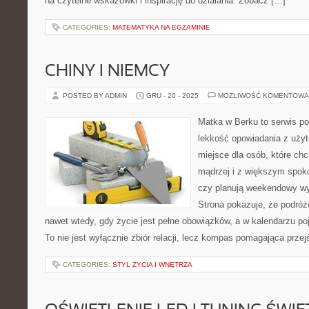
na czytelne wskazówki i inspirację do działania. Zobacz […]
CATEGORIES:
MATEMATYKA NA EGZAMINIE
CHINY I NIEMCY
POSTED BY ADMIN
GRU - 20 - 2025
MOŻLIWOŚĆ KOMENTOWA
Matka w Berku to serwis po
lekkość opowiadania z uż
miejsce dla osób, które ch
mądrzej i z większym spoko
czy planują weekendowy wy
Strona pokazuje, że podró
nawet wtedy, gdy życie jest pełne obowiązków, a w kalendarzu po
To nie jest wyłącznie zbiór relacji, lecz kompas pomagająca prze
CATEGORIES:
STYL ŻYCIA I WNĘTRZA