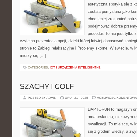
estetyczna spotyka się z ko
została pomyślana jako ko
chcą lepiej zrozumieć potrz
podejmować dobrze przemy
procedur. To nie jest tylko 
czytelna prezentacja opcji, dzięki której łatwiej dopasować zabie
stronie to Zabiegi relaksacyjne i Problemy skórne. W świecie, w 
mierzy się […]
CATEGORIES:
IOT I URZĄDZENIA INTELIGENTNE
SZACHY I GOLF
POSTED BY ADMIN
GRU - 21 - 2025
MOŻLIWOŚĆ KOMENTOWA
DAPTORUN to magazyn onli
amatorskiemu, niszowym dy
rywalizacji. To miejsce, w k
się z głodem wiedzy, a zwyk