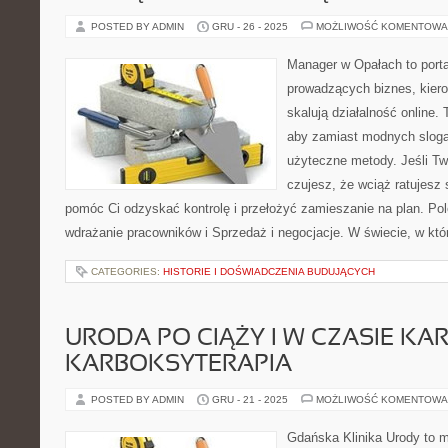
POSTED BY ADMIN
GRU - 26 - 2025
MOŻLIWOŚĆ KOMENTOWA
Manager w Opałach to porta
prowadzących biznes, kiero
skalują działalność online.
aby zamiast modnych sloga
użyteczne metody. Jeśli Two
czujesz, że wciąż ratujesz 
pomóc Ci odzyskać kontrolę i przełożyć zamieszanie na plan. Po
wdrażanie pracowników i Sprzedaż i negocjacje. W świecie, w kt
CATEGORIES:
HISTORIE I DOŚWIADCZENIA BUDUJĄCYCH
URODA PO CIĄŻY I W CZASIE KAR
KARBOKSYTERAPIA
POSTED BY ADMIN
GRU - 21 - 2025
MOŻLIWOŚĆ KOMENTOWA
Gdańska Klinika Urody to 