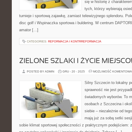
się w historię z charaktere
tych, którzy wybierają osie
turnieje i sportową zajawkę, zamiast telewizyjnego splendoru. Pol
disc golf i Wspinaczka sportowa i buldering. W centrum DAPTORU
amator […]
CATEGORIES:
REFORMACJA I KONTRREFORMACJA
ZIELONE SZLAKI I ŻYCIE MIEJS
POSTED BY ADMIN
GRU - 20 - 2025
MOŻLIWOŚĆ KOMENTOWA
Silny Szczecin to lokalny po
sprawność nie jest przypad
świadomych wyborów. To mi
osobach z Szczecina i okol
siebie – niezależnie od teg
mają już za sobą setki sesj
sobie klimat sportowej społeczności z praktycznym podejściem: 