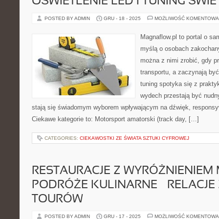
OŚWIETLENIE LED I TUNING ŚWI
POSTED BY ADMIN
GRU - 18 - 2025
MOŻLIWOŚĆ KOMENTOWA
Magnaflow.pl to portal o s
myślą o osobach zakochany
można z nimi zrobić, gdy p
transportu, a zaczynają by
tuning spotyka się z prakty
wydech przestają być nudn
stają się świadomym wyborem wpływającym na dźwięk, responsy
Ciekawe kategorie to: Motorsport amatorski (track day, […]
CATEGORIES:
CIEKAWOSTKI ZE ŚWIATA SZTUKI CYFROWEJ
RESTAURACJE Z WYRÓŻNIENIEM M
PODRÓŻE KULINARNE – RELACJE
TOURÓW
POSTED BY ADMIN
GRU - 17 - 2025
MOŻLIWOŚĆ KOMENTOWA