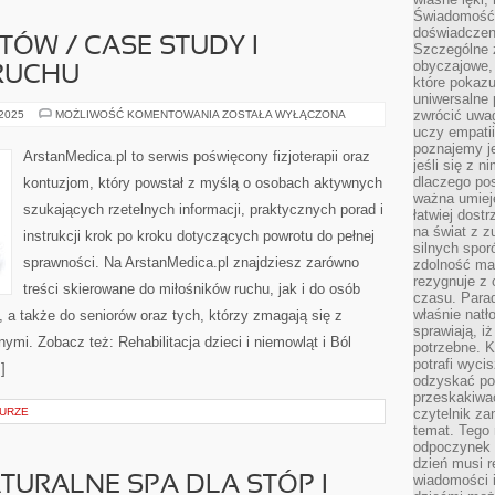
Świadomość, 
doświadczen
TÓW / CASE STUDY I
Szczególne 
obyczajowe, 
RUCHU
które pokazu
uniwersalne 
HISTORIE
zwrócić uwag
 2025
MOŻLIWOŚĆ KOMENTOWANIA
ZOSTAŁA WYŁĄCZONA
PACJENTÓW
uczy empatii
/
poznajemy j
CASE
ArstanMedica.pl to serwis poświęcony fizjoterapii oraz
STUDY
jeśli się z 
I
dlaczego pos
kontuzjom, który powstał z myślą o osobach aktywnych
BIOMECHANIKA
ważna umieję
RUCHU
szukających rzetelnych informacji, praktycznych porad i
łatwiej dost
na świat z z
instrukcji krok po kroku dotyczących powrotu do pełnej
silnych spor
sprawności. Na ArstanMedica.pl znajdziesz zarówno
zdolność ma 
rezygnuje z 
treści skierowane do miłośników ruchu, jak i do osób
czasu. Parad
właśnie natło
 a także do seniorów oraz tych, którzy zmagają się z
sprawiają, iż
mi. Zobacz też: Rehabilitacja dzieci i niemowląt i Ból
potrzebne. K
potrafi wyci
]
odzyskać po
przeskakiwa
TURZE
czytelnik za
temat. Tego 
odpoczynek 
dzień musi r
wiadomości i
NATURALNE SPA DLA STÓP I