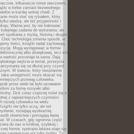
ięcznie, kilkanaście minut wieczorem,
ążki w torbie zamiast bezwiednego
elefon w każdej wolnej chwili. Z
nie może stać się rytuałem, który
 tylko wiedzę, ale też przyjemność i
koju. Ważne jest, by nie traktować
 kolejnego zadania do wykonania, ale
zeń spotkania z myślą, historią i drugim
. Choć technologia zmienia sposób, w
jemy treści, książki nadal zachowują
ozycję. Mogą występować w formie
elektronicznej albo dźwiękowej, lecz ich
a wartość pozostaje ta sama. Dają
ębokiego wejścia w temat, przeżycia
zatrzymania się na dłużej przy czymś
żnym. W świecie, który nieustannie
, taka umiejętność może okazać się
enniejszych przewag człowieka.
ążek przez wiele lat było uznawane
tkim za formę rozrywki albo
kolny. Dziś coraz częściej mówi się o
ednej z najważniejszych czynności
h rozwój człowieka na wielu
siążki nie tylko uczą, ale też
yślenie, rozwijają wyobraźnię,
asób słownictwa i pomagają lepiej
iat. W czasach, gdy ogromna część
ciera do nas w krótkiej, szybkiej i
znej formie, spokojna lektura staje się
nie cenniejszym niż tylko hobby. To