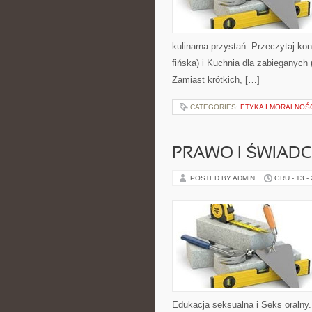
kulinarna przystań. Przeczytaj k
fińska) i Kuchnia dla zabieganych
Zamiast krótkich, […]
CATEGORIES:
ETYKA I MORALNOŚ
PRAWO I ŚWIADC
POSTED BY ADMIN
GRU - 13 -
Edukacja seksualna i Seks oralny.