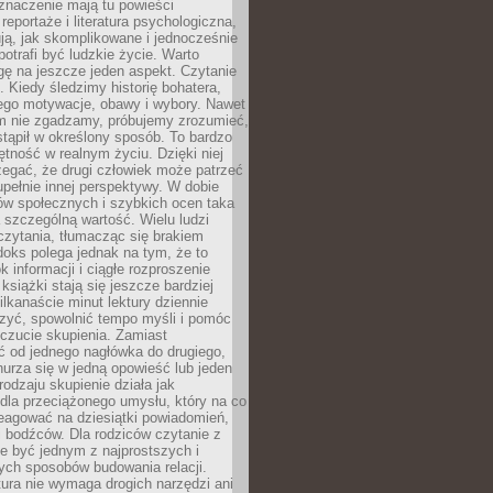
znaczenie mają tu powieści
reportaże i literatura psychologiczna,
ją, jak skomplikowane i jednocześnie
potrafi być ludzkie życie. Warto
ę na jeszcze jeden aspekt. Czytanie
. Kiedy śledzimy historię bohatera,
ego motywacje, obawy i wybory. Nawet
nim nie zgadzamy, próbujemy zrozumieć,
tąpił w określony sposób. To bardzo
tność w realnym życiu. Dzięki niej
rzegać, że drugi człowiek może patrzeć
upełnie innej perspektywy. W dobie
ów społecznych i szybkich ocen taka
szczególną wartość. Wielu ludzi
czytania, tłumacząc się brakiem
oks polega jednak na tym, że to
k informacji i ciągłe rozproszenie
 książki stają się jeszcze bardziej
ilkanaście minut lektury dziennie
szyć, spowolnić tempo myśli i pomóc
czucie skupienia. Zamiast
ć od jednego nagłówka do drugiego,
nurza się w jedną opowieść lub jeden
rodzaju skupienie działa jak
dla przeciążonego umysłu, który na co
eagować na dziesiątki powiadomień,
 bodźców. Dla rodziców czytanie z
e być jednym z najprostszych i
ych sposobów budowania relacji.
ura nie wymaga drogich narzędzi ani