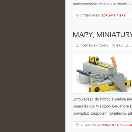
towarzyszenie dziecku w rozwoju –
CATEGORIES:
ZDROWIE PIERSI
MAPY, MINIATURY
POSTED BY ADMIN
GRU - 12 -
wprowadzać do hobby zupełnie no
poradniki dla Mistrzów Gry, które 
prowadzić zespołem bohaterów, ja
CATEGORIES:
MASZYNY I AKCESO