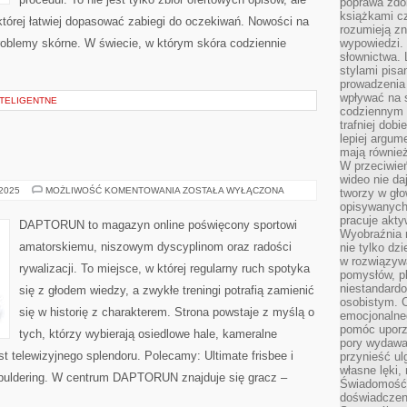
poprawa zdo
książkami cz
 której łatwiej dopasować zabiegi do oczekiwań. Nowości na
rozumieją zn
 Problemy skórne. W świecie, w którym skóra codziennie
wypowiedzi. 
słownictwa. 
stylami pisa
prowadzenia 
wpływać na 
INTELIGENTNE
codziennym ż
trafniej dobi
lepiej argum
mają równie
W przeciwień
wideo nie da
SZACHY
 2025
MOŻLIWOŚĆ KOMENTOWANIA
ZOSTAŁA WYŁĄCZONA
tworzy w gło
I
opisywanych
GOLF
pracuje akty
DAPTORUN to magazyn online poświęcony sportowi
Wyobraźnia r
amatorskiemu, niszowym dyscyplinom oraz radości
nie tylko dz
w rozwiązyw
rywalizacji. To miejsce, w której regularny ruch spotyka
pomysłów, pl
niestandard
się z głodem wiedzy, a zwykłe treningi potrafią zamienić
osobistym. C
się w historię z charakterem. Strona powstaje z myślą o
emocjonalneg
pomóc uporz
tych, którzy wybierają osiedlowe hale, kameralne
pory wydawał
st telewizyjnego splendoru. Polecamy: Ultimate frisbee i
przynieść ul
własne lęki,
i buldering. W centrum DAPTORUN znajduje się gracz –
Świadomość, 
doświadczen