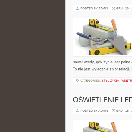
POSTED BY ADMIN
GRU - 20 -
nawet wtedy, gdy życie jest pełne
To nie jest wyłącznie zbiór relac
CATEGORIES:
STYL ŻYCIA I WNĘT
OŚWIETLENIE LED
POSTED BY ADMIN
GRU - 18 -