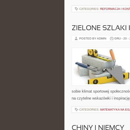
CATEGORIES:
REFORMACJA I KO
ZIELONE SZLAKI 
POSTED BY ADMIN
GRU - 20 -
sobie klimat sportowej społeczno
na czytelne wskazówki i inspiracj
CATEGORIES:
MATEMATYKA NA EG
CHINY I NIEMCY