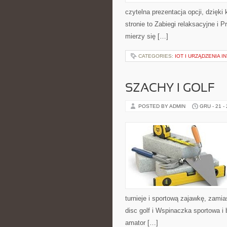
czytelna prezentacja opcji, dzięki
stronie to Zabiegi relaksacyjne i
mierzy się […]
CATEGORIES:
IOT I URZĄDZENIA 
SZACHY I GOLF
POSTED BY ADMIN
GRU - 21 -
turnieje i sportową zajawkę, zamia
disc golf i Wspinaczka sportowa 
amator […]