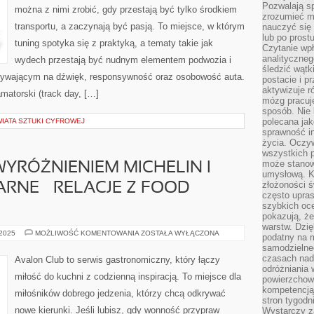
Pozwalają sp
można z nimi zrobić, gdy przestają być tylko środkiem
zrozumieć m
transportu, a zaczynają być pasją. To miejsce, w którym
nauczyć się
lub po prost
tuning spotyka się z praktyką, a tematy takie jak
Czytanie wp
analityczneg
wydech przestają być nudnym elementem podwozia i
śledzić wątk
ywającym na dźwięk, responsywność oraz osobowość auta.
postacie i 
aktywizuje r
matorski (track day, […]
mózg pracuj
sposób. Nie 
polecana jak
IATA SZTUKI CYFROWEJ
sprawność in
życia. Oczy
wszystkich p
może stanow
WYRÓŻNIENIEM MICHELIN I
umysłową. K
złożoności ś
RNE – RELACJE Z FOOD
często upras
szybkich ocen
pokazują, ż
warstw. Dzię
RESTAURACJE
 2025
MOŻLIWOŚĆ KOMENTOWANIA
ZOSTAŁA WYŁĄCZONA
podatny na m
Z
samodzielne
WYRÓŻNIENIEM
MICHELIN
czasach nadm
Avalon Club to serwis gastronomiczny, który łączy
I
odróżniania 
PODRÓŻE
miłość do kuchni z codzienną inspiracją. To miejsce dla
powierzchown
KULINARNE
–
kompetencją.
miłośników dobrego jedzenia, którzy chcą odkrywać
RELACJE
stron tygodn
Z
nowe kierunki. Jeśli lubisz, gdy wonność przypraw
FOOD
Wystarczy z