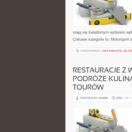
stają się świadomym wyborem wpł
Ciekawe kategorie to: Motorsport a
CATEGORIES:
CIEKAWOSTKI ZE ŚW
RESTAURACJE Z 
PODRÓŻE KULINA
TOURÓW
POSTED BY ADMIN
GRU - 17 -