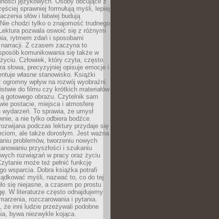
lności językowych. Osoby obcujące z
ęściej sprawniej formułują myśli, lepiej
aczenia słów i łatwiej budują
Nie chodzi tylko o znajomość trudnego
Lektura pozwala oswoić się z różnymi
nia, rytmem zdań i sposobami
narracji. Z czasem zaczyna to
sposób komunikowania się także w
yciu. Człowiek, który czyta, często
era słowa, precyzyjniej opisuje emocje i
entuje własne stanowisko. Książki
ż ogromny wpływ na rozwój wyobraźni.
stwie do filmu czy krótkich materiałów
ją gotowego obrazu. Czytelnik sam
wie postacie, miejsca i atmosferę
 wydarzeń. To sprawia, że umysł
wnie, a nie tylko odbiera bodźce.
ozwijana podczas lektury przydaje się
ieciom, ale także dorosłym. Jest ważna
aniu problemów, tworzeniu nowych
anowaniu przyszłości i szukaniu
owych rozwiązań w pracy oraz życiu
zytanie może też pełnić funkcję
o wsparcia. Dobra książka potrafi
ądkować myśli, nazwać to, co do tej
o się niejasne, a czasem po prostu
gę. W literaturze często odnajdujemy
 marzenia, rozczarowania i pytania.
że inni ludzie przeżywali podobne
ia, bywa niezwykle kojąca.