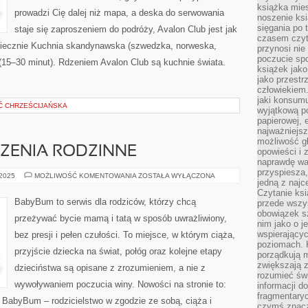
TOURÓW
książka mies
prowadzi Cię dalej niż mapa, a deska do serwowania
noszenie ksi
sięgania po t
staje się zaproszeniem do podróży, Avalon Club jest jak
czasem czyta
oniecznie Kuchnia skandynawska (szwedzka, norweska,
przynosi nie
poczucie spo
 (15–30 minut). Rdzeniem Avalon Club są kuchnie świata.
książek jako
jako przestr
człowiekiem
jaki konsumu
Ć CHRZEŚCIJAŃSKA
wyjątkową p
papierowej, 
najważniejsz
możliwość gł
ZENIA RODZINNE
opowieści i 
naprawdę wa
przyspiesza
PRAWO
 2025
MOŻLIWOŚĆ KOMENTOWANIA
ZOSTAŁA WYŁĄCZONA
jedną z najc
I
ŚWIADCZENIA
Czytanie ksi
RODZINNE
BabyBum to serwis dla rodziców, którzy chcą
przede wszys
obowiązek sz
przeżywać bycie mamą i tatą w sposób uwrażliwiony,
nim jako o j
wspierającyc
bez presji i pełen czułości. To miejsce, w którym ciąża,
poziomach. K
przyjście dziecka na świat, połóg oraz kolejne etapy
porządkują m
zwiększają z
dzieciństwa są opisane z zrozumieniem, a nie z
rozumieć św
wywoływaniem poczucia winy. Nowości na stronie to:
informacji do
fragmentaryc
 BabyBum – rodzicielstwo w zgodzie ze sobą, ciąża i
czymś znacz