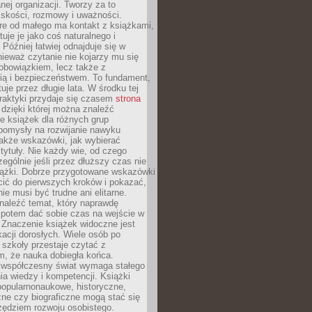
ej organizacji. Tworzy za to
iskości, rozmowy i uważności.
re od małego ma kontakt z książkami,
tuje je jako coś naturalnego i
 Później łatwiej odnajduje się w
nieważ czytanie nie kojarzy mu się
obowiązkiem, lecz także z
ią i bezpieczeństwem. To fundament,
uje przez długie lata. W środku tej
raktyki przydaje się czasem
strona
dzięki której można znaleźć
e książek dla różnych grup
pomysły na rozwijanie nawyku
także wskazówki, jak wybierać
tytuły. Nie każdy wie, od czego
ególnie jeśli przez dłuższy czas nie
siążki. Dobrze przygotowane wskazówki
ić do pierwszych kroków i pokazać,
ie musi być trudne ani elitarne.
naleźć temat, który naprawdę
a potem dać sobie czas na wejście w
. Znaczenie książek widoczne jest
acji dorosłych. Wiele osób po
szkoły przestaje czytać z
m, że nauka dobiegła końca.
spółczesny świat wymaga stałego
ia wiedzy i kompetencji. Książki
popularnonaukowe, historyczne,
ne czy biograficzne mogą stać się
ędziem rozwoju osobistego.