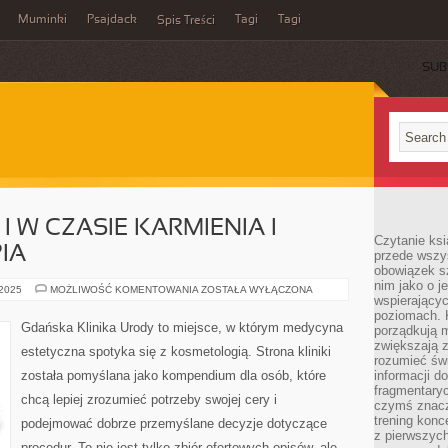
Muminki
Psajdack
Tagi
Tagi
Spis Treści
SUB
I W CZASIE KARMIENIA I
Czytanie ksi
IA
przede wszys
obowiązek sz
nim jako o j
URODA
 2025
MOŻLIWOŚĆ KOMENTOWANIA
ZOSTAŁA WYŁĄCZONA
wspierającyc
PO
CIĄŻY
poziomach. K
I
Gdańska Klinika Urody to miejsce, w którym medycyna
porządkują m
W
CZASIE
zwiększają z
estetyczna spotyka się z kosmetologią. Strona kliniki
KARMIENIA
rozumieć św
I
została pomyślana jako kompendium dla osób, które
informacji do
KARBOKSYTERAPIA
fragmentaryc
chcą lepiej zrozumieć potrzeby swojej cery i
czymś znacz
trening konce
podejmować dobrze przemyślane decyzje dotyczące
z pierwszych
procedur. To nie jest tylko zbiór ofertowych opisów, ale