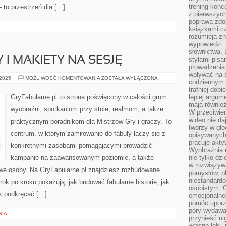
trening konce
 to przestrzeń dla […]
z pierwszych
poprawa zdo
książkami cz
rozumieją zn
wypowiedzi. 
słownictwa. 
 I MAKIETY NA SESJĘ
stylami pisa
prowadzenia 
wpływać na 
MAPY,
 2025
MOŻLIWOŚĆ KOMENTOWANIA
ZOSTAŁA WYŁĄCZONA
codziennym ż
MINIATURY
I
trafniej dobi
MAKIETY
GryFabularne.pl to strona poświęcony w całości grom
lepiej argum
NA
mają równie
SESJĘ
wyobraźni, spotkaniom przy stole, realmom, a także
W przeciwień
wideo nie da
praktycznym poradnikom dla Mistrzów Gry i graczy. To
tworzy w gło
centrum, w którym zamiłowanie do fabuły łączy się z
opisywanych
pracuje akty
konkretnymi zasobami pomagającymi prowadzić
Wyobraźnia r
kampanie na zaawansowanym poziomie, a także
nie tylko dz
w rozwiązyw
we osoby. Na GryFabularne.pl znajdziesz rozbudowane
pomysłów, pl
niestandard
krok po kroku pokazują, jak budować fabularne historie, jak
osobistym. C
k podkręcać […]
emocjonalneg
pomóc uporz
pory wydawał
RIA
przynieść ul
własne lęki,