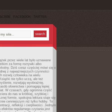
SCRIBE
FACEBOOK
TWITTER
ążek przez wiele lat było uznawane
tkim za formę rozrywki albo
kolny. Dziś coraz częściej mówi się o
ednej z najważniejszych czynności
h rozwój człowieka na wielu
siążki nie tylko uczą, ale też
yślenie, rozwijają wyobraźnię,
asób słownictwa i pomagają lepiej
iat. W czasach, gdy ogromna część
ciera do nas w krótkiej, szybkiej i
znej formie, spokojna lektura staje się
nie cenniejszym niż tylko hobby. To
ntracji, refleksji i cierpliwości. Jednym
 efektów regularnego czytania jest