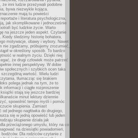
że inni ludzie przeżywali podobne
ia, bywa niezwykle kojąca.
znaczenie mają tu powieści
reportaże i literatura psychologiczna,
ją, jak skomplikowane i jednocześnie
potrafi być ludzkie życie. Warto
ę na jeszcze jeden aspekt. Czytanie
. Kiedy śledzimy historię bohatera,
ego motywacje, obawy i wybory. Nawet
nim nie zgadzamy, próbujemy zrozumieć,
tąpił w określony sposób. To bardzo
tność w realnym życiu. Dzięki niej
rzegać, że drugi człowiek może patrzeć
upełnie innej perspektywy. W dobie
ów społecznych i szybkich ocen taka
szczególną wartość. Wielu ludzi
czytania, tłumacząc się brakiem
oks polega jednak na tym, że to
k informacji i ciągłe rozproszenie
 książki stają się jeszcze bardziej
ilkanaście minut lektury dziennie
szyć, spowolnić tempo myśli i pomóc
czucie skupienia. Zamiast
ć od jednego nagłówka do drugiego,
nurza się w jedną opowieść lub jeden
rodzaju skupienie działa jak
dla przeciążonego umysłu, który na co
eagować na dziesiątki powiadomień,
 bodźców. Dla rodziców czytanie z