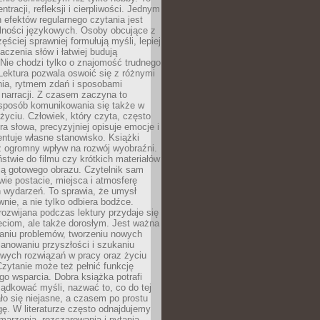
ntracji, refleksji i cierpliwości. Jednym
 efektów regularnego czytania jest
lności językowych. Osoby obcujące z
ęściej sprawniej formułują myśli, lepiej
aczenia słów i łatwiej budują
Nie chodzi tylko o znajomość trudnego
Lektura pozwala oswoić się z różnymi
nia, rytmem zdań i sposobami
narracji. Z czasem zaczyna to
sposób komunikowania się także w
yciu. Człowiek, który czyta, często
era słowa, precyzyjniej opisuje emocje i
entuje własne stanowisko. Książki
ż ogromny wpływ na rozwój wyobraźni.
stwie do filmu czy krótkich materiałów
ją gotowego obrazu. Czytelnik sam
wie postacie, miejsca i atmosferę
 wydarzeń. To sprawia, że umysł
wnie, a nie tylko odbiera bodźce.
ozwijana podczas lektury przydaje się
ieciom, ale także dorosłym. Jest ważna
aniu problemów, tworzeniu nowych
anowaniu przyszłości i szukaniu
owych rozwiązań w pracy oraz życiu
zytanie może też pełnić funkcję
o wsparcia. Dobra książka potrafi
ądkować myśli, nazwać to, co do tej
o się niejasne, a czasem po prostu
gę. W literaturze często odnajdujemy
 marzenia, rozczarowania i pytania.