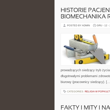
HISTORIE PACJEN
BIOMECHANIKA 
POSTED BY ADMIN
GRU - 12 -
prowadzących siedzący tryb życia,
długotrwałymi problemami zdrowotny
biurowy (pracownicy siedzący). […
CATEGORIES:
RELIGIA W POPKUL
FAKTY I MITY I 