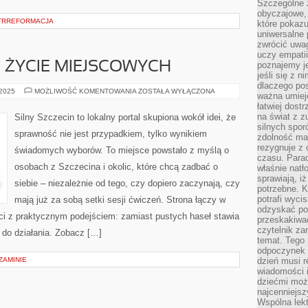
Szczególne 
obyczajowe, 
NTRREFORMACJA
które pokazu
uniwersalne 
zwrócić uwag
uczy empatii
I ŻYCIE MIEJSCOWYCH
poznajemy j
jeśli się z 
dlaczego pos
ZIELONE
 2025
MOŻLIWOŚĆ KOMENTOWANIA
ZOSTAŁA WYŁĄCZONA
ważna umieję
SZLAKI
łatwiej dost
I
ŻYCIE
na świat z z
Silny Szczecin to lokalny portal skupiona wokół idei, że
MIEJSCOWYCH
silnych spor
sprawność nie jest przypadkiem, tylko wynikiem
zdolność ma 
rezygnuje z 
świadomych wyborów. To miejsce powstało z myślą o
czasu. Parad
osobach z Szczecina i okolic, które chcą zadbać o
właśnie natło
sprawiają, iż
siebie – niezależnie od tego, czy dopiero zaczynają, czy
potrzebne. K
potrafi wyci
mają już za sobą setki sesji ćwiczeń. Strona łączy w
odzyskać po
ści z praktycznym podejściem: zamiast pustych haseł stawia
przeskakiwa
czytelnik za
ę do działania. Zobacz […]
temat. Tego 
odpoczynek 
ZAMINIE
dzień musi r
wiadomości i
dziećmi moż
najcenniejsz
Wspólna lekt