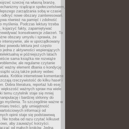
ojrzeć szerzej na własną branżę,
echanizmy rządzące społeczeństwem,
 lepszego zarządzania sobą w czasie
u odkryć nowe obszary zainteresowań.
ływa również na pamięć i zdolność
o myślenia. Podczas lektury trzeba
i, kojarzyć fakty, zapamiętywać
przewidywać konsekwencje zdarzeń. To
óżne obszary umysłu i sprawia, że
e intensywnie, ale w uporządkowany
bez powodu lektura jest często
o jedna z aktywności wspierających
telektualną w późniejszych latach
wiście sama książka nie rozwiąże
roblemów, ale regularne czytanie
ić ważny element dbania o kondycję
siążki uczą także pokory wobec
wiata. Krótkie internetowe komentarze
zczają rzeczywistość do kilku haseł i
. Dobra literatura, reportaż lub esej
e większość ważnych spraw ma wiele
ki temu czytelnik staje się mniej
anipulację i bardziej skłonny do
go myślenia. To szczególnie ważne w
iaru treści, gdy umiejętność
wartościowych informacji od
ych opinii staje się podstawową
 Nie trzeba od razu czytać kilkuset
iowo, aby zauważyć korzyści.
acząć od małych kroków. Jedna