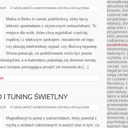
skomplikowan
atmosferę bl
CHINY
 2025
MOŻLIWOŚĆ KOMENTOWANIA
ZOSTAŁA WYŁĄCZONA
Dziecko, któ
I
NIEMCY
częściej trak
Matka w Berku to serwis podróżniczy, który łączy
przyjaznego.
edukacji, po
lekkość opowiadania z użytecznymi wskazówkami. To
wyłącznie z 
przyjemnośc
miejsce dla osób, które chcą wyjeżdżać częściej,
który procent
mądrzej i z większym spokojem, niezależnie od tego,
codziennej p
poradnikowa
czy planują weekendowy wypad, czy dłuższą wyprawę.
rekomendacj
Strona pokazuje, że podróżowanie może być proste
wiekowych, 
czytania, a 
 obowiązków, a w kalendarzu pojawiają się domowe tematy.
wartościowe 
zacząć, szcz
ji, lecz kompas pomagająca przejść od marzenia do […]
sięgał po k
mogą zachęc
RZA
że czytanie n
Wystarczy z
interesuje, 
rytm lektury
także w eduk
 I TUNING ŚWIETLNY
zakończeniu 
przekonanie
OŚWIETLENIE
 2025
MOŻLIWOŚĆ KOMENTOWANIA
ZOSTAŁA WYŁĄCZONA
Tymczasem w
LED
aktualizowan
I
TUNING
biznesowe, 
Magnaflow.pl to portal o samochodach, który powstał z
ŚWIETLNY
psychologicz
myślą o osobach zakochanych w autach oraz w tym, co
ważnym narz