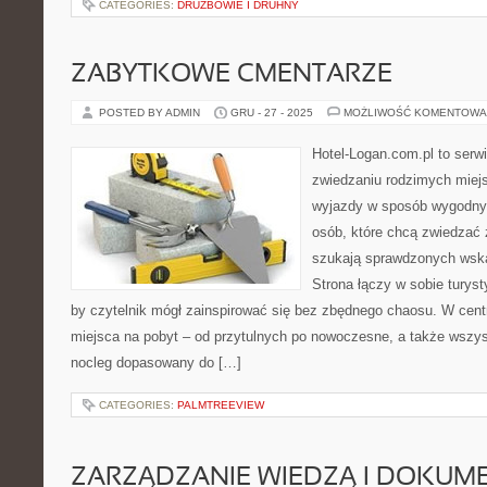
CATEGORIES:
DRUŻBOWIE I DRUHNY
ZABYTKOWE CMENTARZE
POSTED BY ADMIN
GRU - 27 - 2025
MOŻLIWOŚĆ KOMENTOWA
Hotel-Logan.com.pl to serw
zwiedzaniu rodzimych miej
wyjazdy w sposób wygodny.
osób, które chcą zwiedzać 
szukają sprawdzonych wska
Strona łączy w sobie turyst
by czytelnik mógł zainspirować się bez zbędnego chaosu. W cent
miejsca na pobyt – od przytulnych po nowoczesne, a także wszy
nocleg dopasowany do […]
CATEGORIES:
PALMTREEVIEW
ZARZĄDZANIE WIEDZĄ I DOKUM