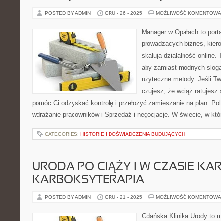
POSTED BY ADMIN
GRU - 26 - 2025
MOŻLIWOŚĆ KOMENTOWA
Manager w Opałach to porta
prowadzących biznes, kiero
skalują działalność online.
aby zamiast modnych sloga
użyteczne metody. Jeśli Two
czujesz, że wciąż ratujesz 
pomóc Ci odzyskać kontrolę i przełożyć zamieszanie na plan. Po
wdrażanie pracowników i Sprzedaż i negocjacje. W świecie, w kt
CATEGORIES:
HISTORIE I DOŚWIADCZENIA BUDUJĄCYCH
URODA PO CIĄŻY I W CZASIE KAR
KARBOKSYTERAPIA
POSTED BY ADMIN
GRU - 21 - 2025
MOŻLIWOŚĆ KOMENTOWA
Gdańska Klinika Urody to 