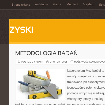
Archiwum
Madryt
Muminki
Psajdack
Strona główna
Spis
ZYSKI
METODOLOGIA BADAŃ
POSTED BY ADMIN
GRU - 28 - 2025
MOŻLIWOŚĆ KOMENTOWA
Laboratorium Możliwości to
rozwój umiejętności i posz
traktowane jak eksperyment
jednocześnie pełen ciekawo
pomaga uczyć się mądrzej,
własny styl pracy z nauką.
jest tu przypadkowa: sugeruje podejście oparte na sprawdzaniu, a