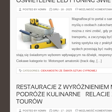
OŚWIETLENIE LED I TUNING ŚWI
POSTED BY ADMIN
GRU - 18 - 2025
MOŻLIWOŚĆ KOMENTOWA
Magnaflow.pl to portal o s
myślą o osobach zakochany
można z nimi zrobić, gdy p
transportu, a zaczynają by
tuning spotyka się z prakty
wydech przestają być nudn
stają się świadomym wyborem wpływającym na dźwięk, responsy
Ciekawe kategorie to: Motorsport amatorski (track day, […]
CATEGORIES:
CIEKAWOSTKI ZE ŚWIATA SZTUKI CYFROWEJ
RESTAURACJE Z WYRÓŻNIENIEM M
PODRÓŻE KULINARNE – RELACJE
TOURÓW
POSTED BY ADMIN
GRU - 17 - 2025
MOŻLIWOŚĆ KOMENTOWA