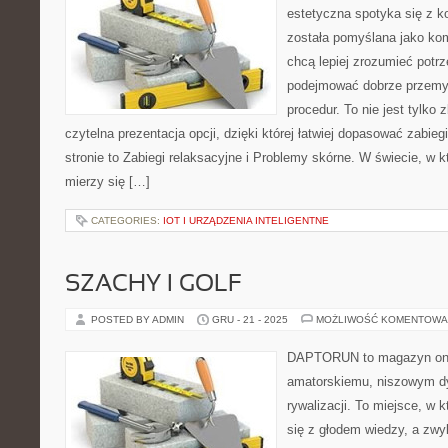
estetyczna spotyka się z ko
została pomyślana jako ko
chcą lepiej zrozumieć potrz
podejmować dobrze przemy
procedur. To nie jest tylko 
czytelna prezentacja opcji, dzięki której łatwiej dopasować zabie
stronie to Zabiegi relaksacyjne i Problemy skórne. W świecie, w 
mierzy się […]
CATEGORIES:
IOT I URZĄDZENIA INTELIGENTNE
SZACHY I GOLF
POSTED BY ADMIN
GRU - 21 - 2025
MOŻLIWOŚĆ KOMENTOWA
DAPTORUN to magazyn onli
amatorskiemu, niszowym dy
rywalizacji. To miejsce, w k
się z głodem wiedzy, a zwyk