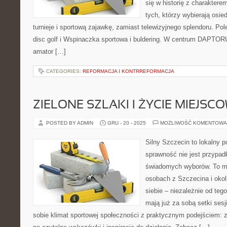
się w historię z charaktere
tych, którzy wybierają osie
turnieje i sportową zajawkę, zamiast telewizyjnego splendoru. Pol
disc golf i Wspinaczka sportowa i buldering. W centrum DAPTORU
amator […]
CATEGORIES:
REFORMACJA I KONTRREFORMACJA
ZIELONE SZLAKI I ŻYCIE MIEJS
POSTED BY ADMIN
GRU - 20 - 2025
MOŻLIWOŚĆ KOMENTOWA
Silny Szczecin to lokalny po
sprawność nie jest przypad
świadomych wyborów. To mi
osobach z Szczecina i okol
siebie – niezależnie od teg
mają już za sobą setki sesj
sobie klimat sportowej społeczności z praktycznym podejściem: 