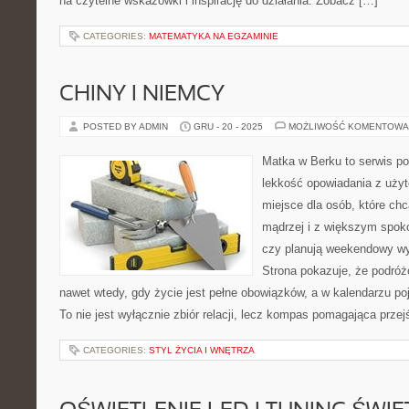
na czytelne wskazówki i inspirację do działania. Zobacz […]
CATEGORIES:
MATEMATYKA NA EGZAMINIE
CHINY I NIEMCY
POSTED BY ADMIN
GRU - 20 - 2025
MOŻLIWOŚĆ KOMENTOWA
Matka w Berku to serwis po
lekkość opowiadania z uż
miejsce dla osób, które ch
mądrzej i z większym spoko
czy planują weekendowy wy
Strona pokazuje, że podró
nawet wtedy, gdy życie jest pełne obowiązków, a w kalendarzu po
To nie jest wyłącznie zbiór relacji, lecz kompas pomagająca prze
CATEGORIES:
STYL ŻYCIA I WNĘTRZA