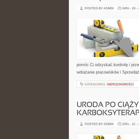
POSTED BY ADMIN
GRU - 26 -
pomóc Ci odzyskać kontrolę i prz
wdrażanie pracowników i Sprzedaż
CATEGORIES:
NIERUCHOMOŚCI
URODA PO CIĄŻY 
KARBOKSYTERAP
POSTED BY ADMIN
GRU - 21 -