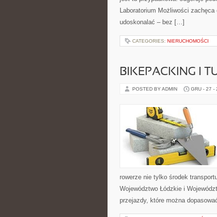
Laboratorium Możliwości zachęca 
udoskonalać – bez […]
CATEGORIES:
NIERUCHOMOŚCI
BIKEPACKING I
POSTED BY ADMIN
GRU - 27 -
rowerze nie tylko środek transpor
Województwo Łódzkie i Województ
przejazdy, które można dopasować