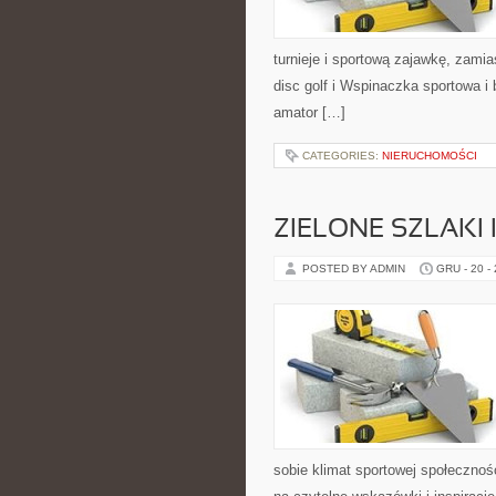
turnieje i sportową zajawkę, zamia
disc golf i Wspinaczka sportowa 
amator […]
CATEGORIES:
NIERUCHOMOŚCI
ZIELONE SZLAKI 
POSTED BY ADMIN
GRU - 20 -
sobie klimat sportowej społeczno