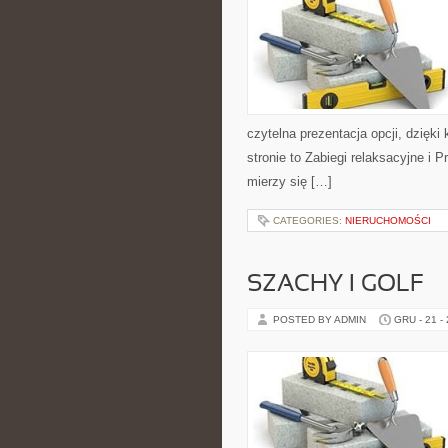
czytelna prezentacja opcji, dzięki
stronie to Zabiegi relaksacyjne i
mierzy się […]
CATEGORIES:
NIERUCHOMOŚCI
SZACHY I GOLF
POSTED BY ADMIN
GRU - 21 -