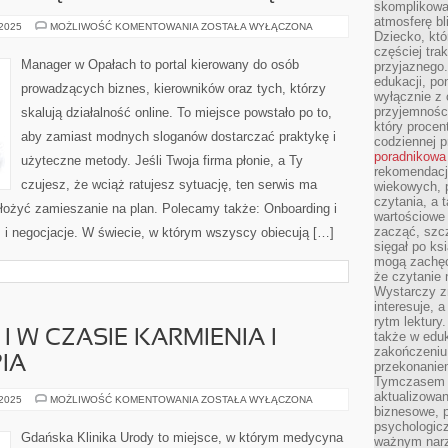
skomplikowan
atmosferę bl
ZARZĄDZANIE
 2025
MOŻLIWOŚĆ KOMENTOWANIA
ZOSTAŁA WYŁĄCZONA
Dziecko, któ
WIEDZĄ
I
częściej trak
DOKUMENTACJĄ
Manager w Opałach to portal kierowany do osób
przyjaznego.
edukacji, po
prowadzących biznes, kierowników oraz tych, którzy
wyłącznie z 
przyjemnośc
skalują działalność online. To miejsce powstało po to,
który procent
aby zamiast modnych sloganów dostarczać praktykę i
codziennej p
poradnikowa
użyteczne metody. Jeśli Twoja firma płonie, a Ty
rekomendacj
czujesz, że wciąż ratujesz sytuację, ten serwis ma
wiekowych, 
czytania, a 
ełożyć zamieszanie na plan. Polecamy także: Onboarding i
wartościowe 
zacząć, szcz
 i negocjacje. W świecie, w którym wszyscy obiecują […]
sięgał po k
mogą zachęc
że czytanie n
Wystarczy z
interesuje, 
rytm lektury
I W CZASIE KARMIENIA I
także w eduk
zakończeniu 
IA
przekonanie
Tymczasem w
aktualizowan
URODA
 2025
MOŻLIWOŚĆ KOMENTOWANIA
ZOSTAŁA WYŁĄCZONA
PO
biznesowe, 
CIĄŻY
psychologicz
I
Gdańska Klinika Urody to miejsce, w którym medycyna
ważnym narz
W