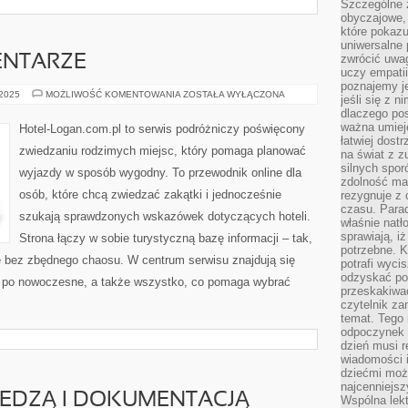
Szczególne 
obyczajowe, 
które pokazu
uniwersalne 
zwrócić uwag
ENTARZE
uczy empatii
poznajemy j
ZABYTKOWE
 2025
MOŻLIWOŚĆ KOMENTOWANIA
ZOSTAŁA WYŁĄCZONA
jeśli się z 
CMENTARZE
dlaczego pos
ważna umieję
Hotel-Logan.com.pl to serwis podróżniczy poświęcony
łatwiej dost
zwiedzaniu rodzimych miejsc, który pomaga planować
na świat z z
silnych spor
wyjazdy w sposób wygodny. To przewodnik online dla
zdolność ma 
osób, które chcą zwiedzać zakątki i jednocześnie
rezygnuje z 
czasu. Parad
szukają sprawdzonych wskazówek dotyczących hoteli.
właśnie natło
sprawiają, iż
Strona łączy w sobie turystyczną bazę informacji – tak,
potrzebne. K
ię bez zbędnego chaosu. W centrum serwisu znajdują się
potrafi wyci
odzyskać po
h po nowoczesne, a także wszystko, co pomaga wybrać
przeskakiwa
czytelnik za
temat. Tego 
odpoczynek 
dzień musi r
wiadomości i
dziećmi moż
najcenniejsz
IEDZĄ I DOKUMENTACJĄ
Wspólna lekt