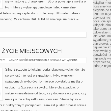
się w historię z charakterem. Strona powstaje z myślą o
książka mies
noszenie ksi
tych, którzy wybierają osiedlowe hale, kameralne
sięgania po t
st telewizyjnego splendoru. Polecamy: Ultimate frisbee i
czasem czyta
przynosi nie
i buldering. W centrum DAPTORUN znajduje się gracz –
poczucie spo
książek jako
jako przestr
człowiekiem
jaki konsumu
wyjątkową p
papierowej, 
najważniejsz
I ŻYCIE MIEJSCOWYCH
możliwość gł
opowieści i 
naprawdę wa
ZIELONE
 2025
MOŻLIWOŚĆ KOMENTOWANIA
ZOSTAŁA WYŁĄCZONA
przyspiesza
SZLAKI
I
jedną z najc
ŻYCIE
Silny Szczecin to lokalny portal skupiona wokół idei, że
MIEJSCOWYCH
sprawność nie jest przypadkiem, tylko wynikiem
świadomych wyborów. To miejsce powstało z myślą o
osobach z Szczecina i okolic, które chcą zadbać o
siebie – niezależnie od tego, czy dopiero zaczynają, czy
mają już za sobą setki sesji ćwiczeń. Strona łączy w
ści z praktycznym podejściem: zamiast pustych haseł stawia