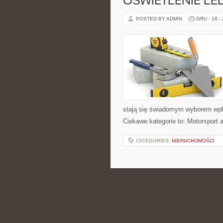
OŚWIETLENIE LED
POSTED BY ADMIN
GRU - 18 -
stają się świadomym wyborem wpł
Ciekawe kategorie to: Motorsport a
CATEGORIES:
NIERUCHOMOŚCI
RESTAURACJE Z 
PODRÓŻE KULINA
TOURÓW
POSTED BY ADMIN
GRU - 17 -