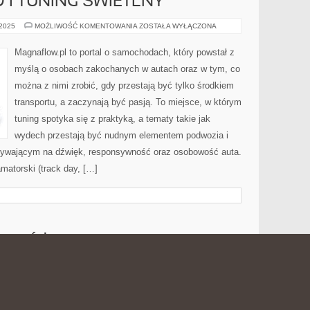
 I TUNING ŚWIETLNY
OŚWIETLENIE
 2025
MOŻLIWOŚĆ KOMENTOWANIA
ZOSTAŁA WYŁĄCZONA
LED
I
TUNING
Magnaflow.pl to portal o samochodach, który powstał z
ŚWIETLNY
myślą o osobach zakochanych w autach oraz w tym, co
można z nimi zrobić, gdy przestają być tylko środkiem
transportu, a zaczynają być pasją. To miejsce, w którym
tuning spotyka się z praktyką, a tematy takie jak
wydech przestają być nudnym elementem podwozia i
ywającym na dźwięk, responsywność oraz osobowość auta.
matorski (track day, […]
WYRÓŻNIENIEM MICHELIN I
RNE – RELACJE Z FOOD
RESTAURACJE
 2025
MOŻLIWOŚĆ KOMENTOWANIA
ZOSTAŁA WYŁĄCZONA