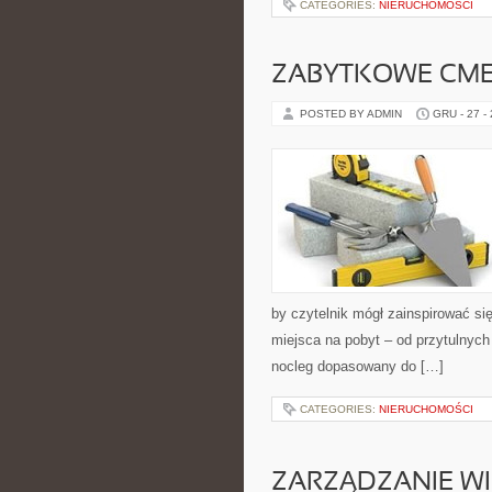
CATEGORIES:
NIERUCHOMOŚCI
ZABYTKOWE CM
POSTED BY ADMIN
GRU - 27 -
by czytelnik mógł zainspirować s
miejsca na pobyt – od przytulnyc
nocleg dopasowany do […]
CATEGORIES:
NIERUCHOMOŚCI
ZARZĄDZANIE W