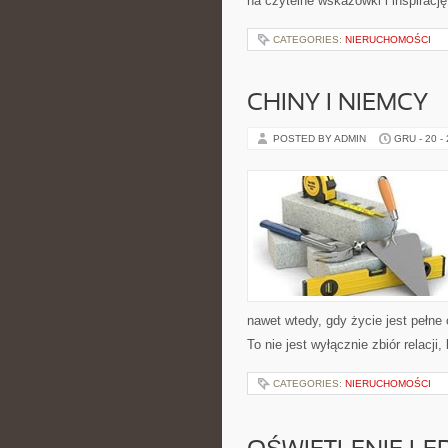
na czytelne wskazówki i inspiracj
CATEGORIES:
NIERUCHOMOŚCI
CHINY I NIEMCY
POSTED BY ADMIN
GRU - 20 -
nawet wtedy, gdy życie jest pełne
To nie jest wyłącznie zbiór relac
CATEGORIES:
NIERUCHOMOŚCI