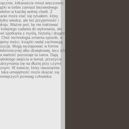
ięcznie, kilkanaście minut wieczorem,
ążki w torbie zamiast bezwiednego
elefon w każdej wolnej chwili. Z
nie może stać się rytuałem, który
 tylko wiedzę, ale też przyjemność i
koju. Ważne jest, by nie traktować
 kolejnego zadania do wykonania, ale
zeń spotkania z myślą, historią i drugim
. Choć technologia zmienia sposób, w
jemy treści, książki nadal zachowują
ozycję. Mogą występować w formie
elektronicznej albo dźwiękowej, lecz ich
a wartość pozostaje ta sama. Dają
ębokiego wejścia w temat, przeżycia
zatrzymania się na dłużej przy czymś
żnym. W świecie, który nieustannie
, taka umiejętność może okazać się
enniejszych przewag człowieka.