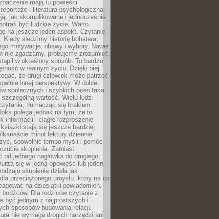
znaczenie mają tu powieści
reportaże i literatura psychologiczna,
ją, jak skomplikowane i jednocześnie
potrafi być ludzkie życie. Warto
ę na jeszcze jeden aspekt. Czytanie
. Kiedy śledzimy historię bohatera,
ego motywacje, obawy i wybory. Nawet
nim nie zgadzamy, próbujemy zrozumieć,
tąpił w określony sposób. To bardzo
tność w realnym życiu. Dzięki niej
rzegać, że drugi człowiek może patrzeć
upełnie innej perspektywy. W dobie
ów społecznych i szybkich ocen taka
szczególną wartość. Wielu ludzi
czytania, tłumacząc się brakiem
oks polega jednak na tym, że to
k informacji i ciągłe rozproszenie
 książki stają się jeszcze bardziej
ilkanaście minut lektury dziennie
szyć, spowolnić tempo myśli i pomóc
czucie skupienia. Zamiast
ć od jednego nagłówka do drugiego,
nurza się w jedną opowieść lub jeden
rodzaju skupienie działa jak
dla przeciążonego umysłu, który na co
eagować na dziesiątki powiadomień,
 bodźców. Dla rodziców czytanie z
e być jednym z najprostszych i
ych sposobów budowania relacji.
ura nie wymaga drogich narzędzi ani