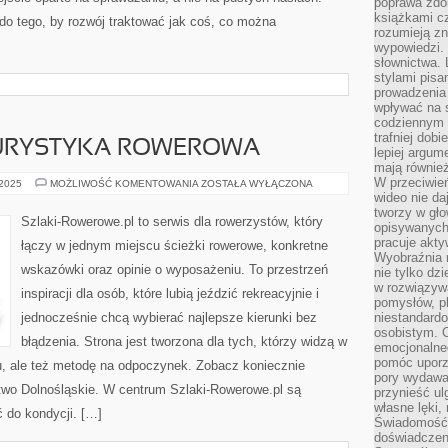
poprawa zdo
książkami cz
do tego, by rozwój traktować jak coś, co można
rozumieją zn
wypowiedzi. 
słownictwa. 
stylami pisa
prowadzenia 
wpływać na 
codziennym ż
trafniej dobi
 TURYSTYKA ROWEROWA
lepiej argum
mają równie
W przeciwień
BIKEPACKING
 2025
MOŻLIWOŚĆ KOMENTOWANIA
ZOSTAŁA WYŁĄCZONA
I
wideo nie da
TURYSTYKA
tworzy w gło
ROWEROWA
Szlaki-Rowerowe.pl to serwis dla rowerzystów, który
opisywanych
pracuje akty
łączy w jednym miejscu ścieżki rowerowe, konkretne
Wyobraźnia r
wskazówki oraz opinie o wyposażeniu. To przestrzeń
nie tylko dz
w rozwiązyw
inspiracji dla osób, które lubią jeździć rekreacyjnie i
pomysłów, pl
jednocześnie chcą wybierać najlepsze kierunki bez
niestandard
osobistym. C
błądzenia. Strona jest tworzona dla tych, którzy widzą w
emocjonalneg
pomóc uporz
tu, ale też metodę na odpoczynek. Zobacz koniecznie
pory wydawał
wo Dolnośląskie. W centrum Szlaki-Rowerowe.pl są
przynieść ul
własne lęki,
 do kondycji. […]
Świadomość, 
doświadczen