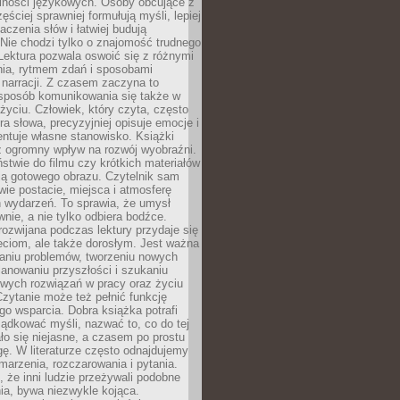
lności językowych. Osoby obcujące z
ęściej sprawniej formułują myśli, lepiej
aczenia słów i łatwiej budują
Nie chodzi tylko o znajomość trudnego
Lektura pozwala oswoić się z różnymi
nia, rytmem zdań i sposobami
narracji. Z czasem zaczyna to
sposób komunikowania się także w
yciu. Człowiek, który czyta, często
era słowa, precyzyjniej opisuje emocje i
entuje własne stanowisko. Książki
ż ogromny wpływ na rozwój wyobraźni.
stwie do filmu czy krótkich materiałów
ją gotowego obrazu. Czytelnik sam
wie postacie, miejsca i atmosferę
 wydarzeń. To sprawia, że umysł
wnie, a nie tylko odbiera bodźce.
ozwijana podczas lektury przydaje się
ieciom, ale także dorosłym. Jest ważna
aniu problemów, tworzeniu nowych
anowaniu przyszłości i szukaniu
owych rozwiązań w pracy oraz życiu
zytanie może też pełnić funkcję
o wsparcia. Dobra książka potrafi
ądkować myśli, nazwać to, co do tej
o się niejasne, a czasem po prostu
gę. W literaturze często odnajdujemy
 marzenia, rozczarowania i pytania.
że inni ludzie przeżywali podobne
ia, bywa niezwykle kojąca.