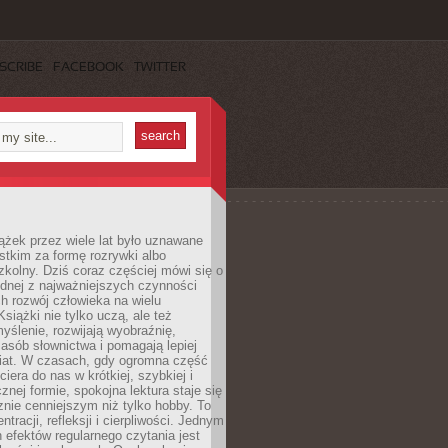
SCRIBE
FACEBOOK
TWITTER
ążek przez wiele lat było uznawane
tkim za formę rozrywki albo
kolny. Dziś coraz częściej mówi się o
ednej z najważniejszych czynności
h rozwój człowieka na wielu
siążki nie tylko uczą, ale też
yślenie, rozwijają wyobraźnię,
asób słownictwa i pomagają lepiej
iat. W czasach, gdy ogromna część
ciera do nas w krótkiej, szybkiej i
znej formie, spokojna lektura staje się
nie cenniejszym niż tylko hobby. To
ntracji, refleksji i cierpliwości. Jednym
 efektów regularnego czytania jest