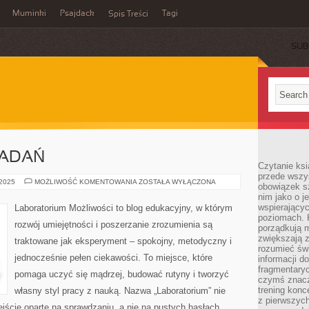
Muminki
Psajdack
Tagi
Spis Treści
SUB
BADAŃ
Czytanie ksi
przede wszys
METODOLOGIA
 2025
MOŻLIWOŚĆ KOMENTOWANIA
ZOSTAŁA WYŁĄCZONA
obowiązek sz
BADAŃ
nim jako o j
wspierającyc
Laboratorium Możliwości to blog edukacyjny, w którym
poziomach. K
rozwój umiejętności i poszerzanie zrozumienia są
porządkują m
zwiększają z
traktowane jak eksperyment – spokojny, metodyczny i
rozumieć św
jednocześnie pełen ciekawości. To miejsce, które
informacji do
fragmentaryc
pomaga uczyć się mądrzej, budować rutyny i tworzyć
czymś znacz
trening konce
własny styl pracy z nauką. Nazwa „Laboratorium” nie
z pierwszych
ejście oparte na sprawdzaniu, a nie na pustych hasłach.