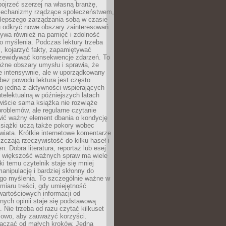
ojrzeć szerzej na własną branżę,
echanizmy rządzące społeczeństwem,
 lepszego zarządzania sobą w czasie
u odkryć nowe obszary zainteresowań.
ływa również na pamięć i zdolność
o myślenia. Podczas lektury trzeba
i, kojarzyć fakty, zapamiętywać
przewidywać konsekwencje zdarzeń. To
óżne obszary umysłu i sprawia, że
e intensywnie, ale w uporządkowany
bez powodu lektura jest często
o jedna z aktywności wspierających
telektualną w późniejszych latach
wiście sama książka nie rozwiąże
roblemów, ale regularne czytanie
ić ważny element dbania o kondycję
siążki uczą także pokory wobec
wiata. Krótkie internetowe komentarze
zczają rzeczywistość do kilku haseł i
. Dobra literatura, reportaż lub esej
e większość ważnych spraw ma wiele
ki temu czytelnik staje się mniej
anipulację i bardziej skłonny do
go myślenia. To szczególnie ważne w
iaru treści, gdy umiejętność
wartościowych informacji od
ych opinii staje się podstawową
 Nie trzeba od razu czytać kilkuset
iowo, aby zauważyć korzyści.
acząć od małych kroków. Jedna