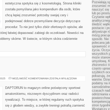
CZASIE
Pozwalają sp
estetyczna spotyka się z kosmetologią. Strona kliniki
KARMIENIA
zrozumieć m
I
została pomyślana jako kompendium dla osób, które
nauczyć się
KARBOKSYTERAPIA
lub po prost
chcą lepiej zrozumieć potrzeby swojej cery i
Czytanie wp
analityczneg
podejmować dobrze przemyślane decyzje dotyczące
śledzić wątk
procedur. To nie jest tylko zbiór ofertowych opisów, ale
postacie i 
aktywizuje r
 której łatwiej dopasować zabiegi do oczekiwań. Nowości na
mózg pracuj
 Problemy skórne. W świecie, w którym skóra codziennie
sposób. Nie 
polecana jak
sprawność in
życia. Oczy
wszystkich p
może stanow
umysłową. K
złożoności ś
często upras
szybkich ocen
pokazują, ż
SZACHY
 2025
MOŻLIWOŚĆ KOMENTOWANIA
ZOSTAŁA WYŁĄCZONA
warstw. Dzię
I
podatny na m
GOLF
samodzielne
DAPTORUN to magazyn online poświęcony sportowi
czasach nadm
amatorskiemu, niszowym dyscyplinom oraz radości
odróżniania 
powierzchown
rywalizacji. To miejsce, w której regularny ruch spotyka
kompetencją.
stron tygodn
się z głodem wiedzy, a zwykłe treningi potrafią zamienić
Wystarczy z