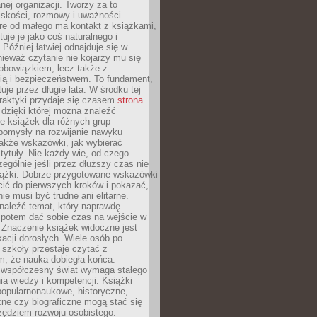
ej organizacji. Tworzy za to
iskości, rozmowy i uważności.
re od małego ma kontakt z książkami,
tuje je jako coś naturalnego i
 Później łatwiej odnajduje się w
nieważ czytanie nie kojarzy mu się
obowiązkiem, lecz także z
ią i bezpieczeństwem. To fundament,
uje przez długie lata. W środku tej
raktyki przydaje się czasem
strona
dzięki której można znaleźć
e książek dla różnych grup
pomysły na rozwijanie nawyku
także wskazówki, jak wybierać
tytuły. Nie każdy wie, od czego
ególnie jeśli przez dłuższy czas nie
siążki. Dobrze przygotowane wskazówki
ić do pierwszych kroków i pokazać,
ie musi być trudne ani elitarne.
naleźć temat, który naprawdę
a potem dać sobie czas na wejście w
. Znaczenie książek widoczne jest
acji dorosłych. Wiele osób po
szkoły przestaje czytać z
m, że nauka dobiegła końca.
spółczesny świat wymaga stałego
ia wiedzy i kompetencji. Książki
popularnonaukowe, historyczne,
ne czy biograficzne mogą stać się
ędziem rozwoju osobistego.