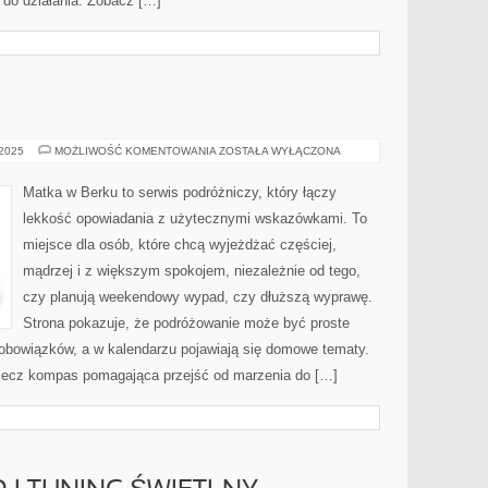
ę do działania. Zobacz […]
CHINY
 2025
MOŻLIWOŚĆ KOMENTOWANIA
ZOSTAŁA WYŁĄCZONA
I
NIEMCY
Matka w Berku to serwis podróżniczy, który łączy
lekkość opowiadania z użytecznymi wskazówkami. To
miejsce dla osób, które chcą wyjeżdżać częściej,
mądrzej i z większym spokojem, niezależnie od tego,
czy planują weekendowy wypad, czy dłuższą wyprawę.
Strona pokazuje, że podróżowanie może być proste
 obowiązków, a w kalendarzu pojawiają się domowe tematy.
ji, lecz kompas pomagająca przejść od marzenia do […]