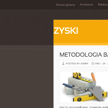
Archiwum
Madryt
Strona główna
ZYSKI
METODOLOGIA 
POSTED BY ADMIN
GRU - 28 -
jest tu przypadkowa: sugeruje pod