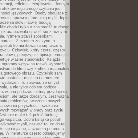
ntracji, refleksji i cierpliwości. Jednym
 efektów regularnego czytania jest
lności językowych. Osoby obcujące z
ęściej sprawniej formułują myśli, lepiej
aczenia słów i łatwiej budują
Nie chodzi tylko o znajomość trudnego
Lektura pozwala oswoić się z różnymi
nia, rytmem zdań i sposobami
narracji. Z czasem zaczyna to
sposób komunikowania się także w
yciu. Człowiek, który czyta, często
era słowa, precyzyjniej opisuje emocje i
entuje własne stanowisko. Książki
ż ogromny wpływ na rozwój wyobraźni.
stwie do filmu czy krótkich materiałów
ją gotowego obrazu. Czytelnik sam
wie postacie, miejsca i atmosferę
 wydarzeń. To sprawia, że umysł
wnie, a nie tylko odbiera bodźce.
ozwijana podczas lektury przydaje się
ieciom, ale także dorosłym. Jest ważna
aniu problemów, tworzeniu nowych
anowaniu przyszłości i szukaniu
owych rozwiązań w pracy oraz życiu
zytanie może też pełnić funkcję
o wsparcia. Dobra książka potrafi
ądkować myśli, nazwać to, co do tej
o się niejasne, a czasem po prostu
gę. W literaturze często odnajdujemy
 marzenia, rozczarowania i pytania.