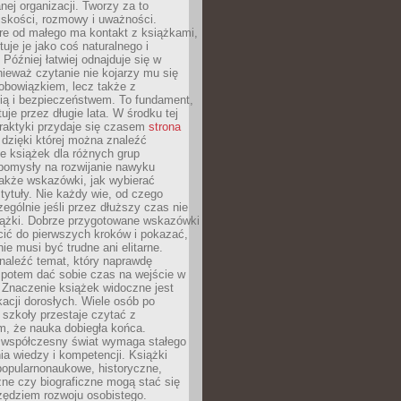
ej organizacji. Tworzy za to
iskości, rozmowy i uważności.
re od małego ma kontakt z książkami,
tuje je jako coś naturalnego i
 Później łatwiej odnajduje się w
nieważ czytanie nie kojarzy mu się
obowiązkiem, lecz także z
ią i bezpieczeństwem. To fundament,
uje przez długie lata. W środku tej
raktyki przydaje się czasem
strona
dzięki której można znaleźć
e książek dla różnych grup
pomysły na rozwijanie nawyku
także wskazówki, jak wybierać
tytuły. Nie każdy wie, od czego
ególnie jeśli przez dłuższy czas nie
siążki. Dobrze przygotowane wskazówki
ić do pierwszych kroków i pokazać,
ie musi być trudne ani elitarne.
naleźć temat, który naprawdę
a potem dać sobie czas na wejście w
. Znaczenie książek widoczne jest
acji dorosłych. Wiele osób po
szkoły przestaje czytać z
m, że nauka dobiegła końca.
spółczesny świat wymaga stałego
ia wiedzy i kompetencji. Książki
popularnonaukowe, historyczne,
ne czy biograficzne mogą stać się
ędziem rozwoju osobistego.