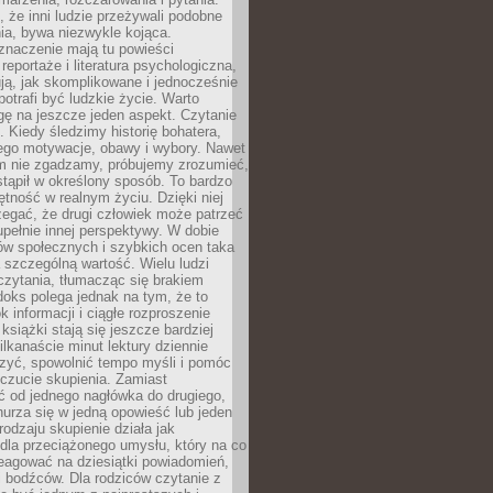
że inni ludzie przeżywali podobne
ia, bywa niezwykle kojąca.
znaczenie mają tu powieści
reportaże i literatura psychologiczna,
ją, jak skomplikowane i jednocześnie
potrafi być ludzkie życie. Warto
ę na jeszcze jeden aspekt. Czytanie
. Kiedy śledzimy historię bohatera,
ego motywacje, obawy i wybory. Nawet
nim nie zgadzamy, próbujemy zrozumieć,
tąpił w określony sposób. To bardzo
tność w realnym życiu. Dzięki niej
rzegać, że drugi człowiek może patrzeć
upełnie innej perspektywy. W dobie
ów społecznych i szybkich ocen taka
szczególną wartość. Wielu ludzi
czytania, tłumacząc się brakiem
oks polega jednak na tym, że to
k informacji i ciągłe rozproszenie
 książki stają się jeszcze bardziej
ilkanaście minut lektury dziennie
szyć, spowolnić tempo myśli i pomóc
czucie skupienia. Zamiast
ć od jednego nagłówka do drugiego,
nurza się w jedną opowieść lub jeden
rodzaju skupienie działa jak
dla przeciążonego umysłu, który na co
eagować na dziesiątki powiadomień,
 bodźców. Dla rodziców czytanie z