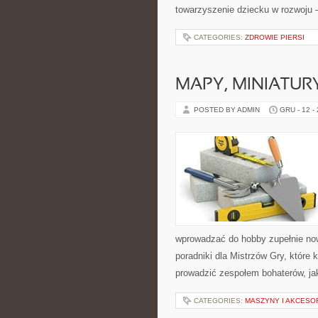
towarzyszenie dziecku w rozwoju –
CATEGORIES:
ZDROWIE PIERSI
MAPY, MINIATURY
POSTED BY ADMIN
GRU - 12 -
wprowadzać do hobby zupełnie no
poradniki dla Mistrzów Gry, które 
prowadzić zespołem bohaterów, ja
CATEGORIES:
MASZYNY I AKCESO