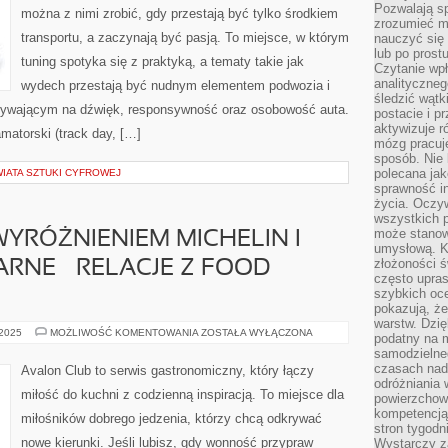
Pozwalają sp
można z nimi zrobić, gdy przestają być tylko środkiem
zrozumieć m
transportu, a zaczynają być pasją. To miejsce, w którym
nauczyć się
lub po prost
tuning spotyka się z praktyką, a tematy takie jak
Czytanie wp
analityczneg
wydech przestają być nudnym elementem podwozia i
śledzić wątk
ywającym na dźwięk, responsywność oraz osobowość auta.
postacie i 
aktywizuje r
matorski (track day, […]
mózg pracuj
sposób. Nie 
polecana jak
IATA SZTUKI CYFROWEJ
sprawność in
życia. Oczy
wszystkich p
może stanow
WYRÓŻNIENIEM MICHELIN I
umysłową. K
złożoności ś
RNE – RELACJE Z FOOD
często upras
szybkich ocen
pokazują, ż
warstw. Dzię
RESTAURACJE
 2025
MOŻLIWOŚĆ KOMENTOWANIA
ZOSTAŁA WYŁĄCZONA
podatny na m
Z
samodzielne
WYRÓŻNIENIEM
MICHELIN
czasach nadm
Avalon Club to serwis gastronomiczny, który łączy
I
odróżniania 
PODRÓŻE
miłość do kuchni z codzienną inspiracją. To miejsce dla
powierzchown
KULINARNE
–
kompetencją.
miłośników dobrego jedzenia, którzy chcą odkrywać
RELACJE
stron tygodn
Z
nowe kierunki. Jeśli lubisz, gdy wonność przypraw
FOOD
Wystarczy z