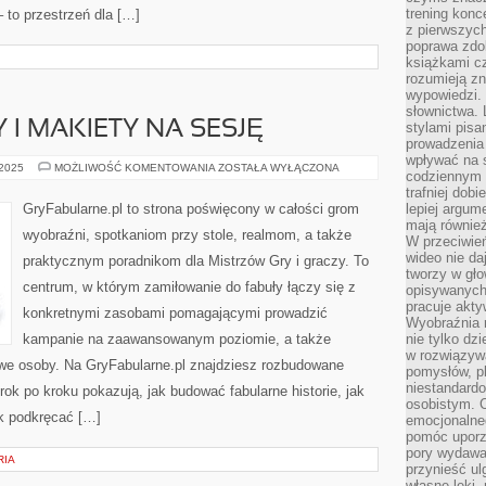
trening konce
 to przestrzeń dla […]
z pierwszych
poprawa zdo
książkami cz
rozumieją zn
wypowiedzi. 
słownictwa. 
 I MAKIETY NA SESJĘ
stylami pisa
prowadzenia 
wpływać na 
MAPY,
 2025
MOŻLIWOŚĆ KOMENTOWANIA
ZOSTAŁA WYŁĄCZONA
codziennym ż
MINIATURY
I
trafniej dobi
MAKIETY
GryFabularne.pl to strona poświęcony w całości grom
lepiej argum
NA
mają równie
SESJĘ
wyobraźni, spotkaniom przy stole, realmom, a także
W przeciwień
wideo nie da
praktycznym poradnikom dla Mistrzów Gry i graczy. To
tworzy w gło
centrum, w którym zamiłowanie do fabuły łączy się z
opisywanych
pracuje akty
konkretnymi zasobami pomagającymi prowadzić
Wyobraźnia r
kampanie na zaawansowanym poziomie, a także
nie tylko dz
w rozwiązyw
we osoby. Na GryFabularne.pl znajdziesz rozbudowane
pomysłów, pl
niestandard
krok po kroku pokazują, jak budować fabularne historie, jak
osobistym. C
k podkręcać […]
emocjonalneg
pomóc uporz
pory wydawał
RIA
przynieść ul
własne lęki,