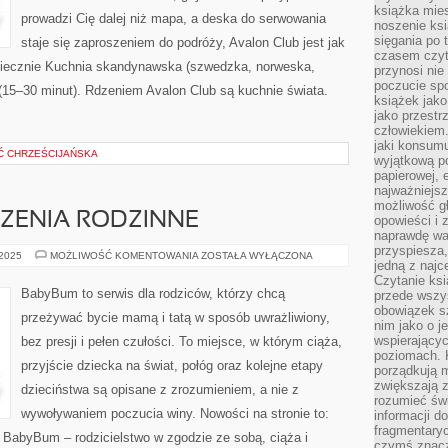
TOURÓW
książka mies
prowadzi Cię dalej niż mapa, a deska do serwowania
noszenie ksi
sięgania po t
staje się zaproszeniem do podróży, Avalon Club jest jak
czasem czyta
oniecznie Kuchnia skandynawska (szwedzka, norweska,
przynosi nie
poczucie spo
 (15–30 minut). Rdzeniem Avalon Club są kuchnie świata.
książek jako
jako przestr
człowiekiem
jaki konsumu
Ć CHRZEŚCIJAŃSKA
wyjątkową p
papierowej, 
najważniejsz
możliwość gł
ZENIA RODZINNE
opowieści i 
naprawdę wa
przyspiesza
PRAWO
 2025
MOŻLIWOŚĆ KOMENTOWANIA
ZOSTAŁA WYŁĄCZONA
jedną z najc
I
ŚWIADCZENIA
Czytanie ksi
RODZINNE
BabyBum to serwis dla rodziców, którzy chcą
przede wszys
obowiązek sz
przeżywać bycie mamą i tatą w sposób uwrażliwiony,
nim jako o j
wspierającyc
bez presji i pełen czułości. To miejsce, w którym ciąża,
poziomach. K
przyjście dziecka na świat, połóg oraz kolejne etapy
porządkują m
zwiększają z
dzieciństwa są opisane z zrozumieniem, a nie z
rozumieć św
wywoływaniem poczucia winy. Nowości na stronie to:
informacji do
fragmentaryc
 BabyBum – rodzicielstwo w zgodzie ze sobą, ciąża i
czymś znacz