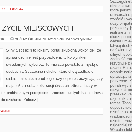
Szczególne 
obyczajowe, 
NTRREFORMACJA
które pokazu
uniwersalne 
zwrócić uwag
uczy empatii
I ŻYCIE MIEJSCOWYCH
poznajemy j
jeśli się z 
dlaczego pos
ZIELONE
 2025
MOŻLIWOŚĆ KOMENTOWANIA
ZOSTAŁA WYŁĄCZONA
ważna umieję
SZLAKI
łatwiej dost
I
ŻYCIE
na świat z z
Silny Szczecin to lokalny portal skupiona wokół idei, że
MIEJSCOWYCH
silnych spor
sprawność nie jest przypadkiem, tylko wynikiem
zdolność ma 
rezygnuje z 
świadomych wyborów. To miejsce powstało z myślą o
czasu. Parad
osobach z Szczecina i okolic, które chcą zadbać o
właśnie natło
sprawiają, iż
siebie – niezależnie od tego, czy dopiero zaczynają, czy
potrzebne. K
potrafi wyci
mają już za sobą setki sesji ćwiczeń. Strona łączy w
odzyskać po
ści z praktycznym podejściem: zamiast pustych haseł stawia
przeskakiwa
czytelnik za
ę do działania. Zobacz […]
temat. Tego 
odpoczynek 
ZAMINIE
dzień musi r
wiadomości i
dziećmi moż
najcenniejsz
Wspólna lekt