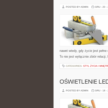
POSTED BY ADMIN
GRU - 20 -
nawet wtedy, gdy życie jest pełne
To nie jest wyłącznie zbiór relac
CATEGORIES:
STYL ŻYCIA I WNĘT
OŚWIETLENIE LED
POSTED BY ADMIN
GRU - 18 -