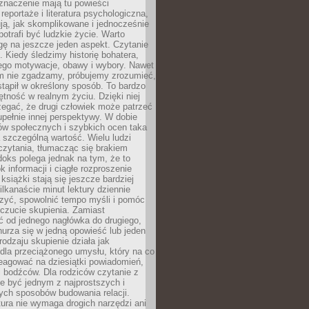
znaczenie mają tu powieści
reportaże i literatura psychologiczna,
ją, jak skomplikowane i jednocześnie
potrafi być ludzkie życie. Warto
ę na jeszcze jeden aspekt. Czytanie
. Kiedy śledzimy historię bohatera,
ego motywacje, obawy i wybory. Nawet
nim nie zgadzamy, próbujemy zrozumieć,
tąpił w określony sposób. To bardzo
tność w realnym życiu. Dzięki niej
rzegać, że drugi człowiek może patrzeć
upełnie innej perspektywy. W dobie
ów społecznych i szybkich ocen taka
szczególną wartość. Wielu ludzi
czytania, tłumacząc się brakiem
oks polega jednak na tym, że to
k informacji i ciągłe rozproszenie
 książki stają się jeszcze bardziej
ilkanaście minut lektury dziennie
szyć, spowolnić tempo myśli i pomóc
czucie skupienia. Zamiast
ć od jednego nagłówka do drugiego,
nurza się w jedną opowieść lub jeden
rodzaju skupienie działa jak
dla przeciążonego umysłu, który na co
eagować na dziesiątki powiadomień,
 bodźców. Dla rodziców czytanie z
e być jednym z najprostszych i
ych sposobów budowania relacji.
ura nie wymaga drogich narzędzi ani