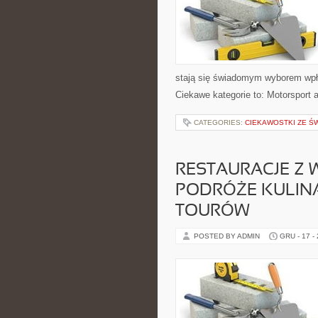
stają się świadomym wyborem wpł
Ciekawe kategorie to: Motorsport a
CATEGORIES:
CIEKAWOSTKI ZE ŚW
RESTAURACJE Z 
PODRÓŻE KULINA
TOURÓW
POSTED BY ADMIN
GRU - 17 -