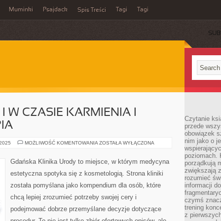
Muminki
Psajdack
Tagi
Tagi
Spis Treści
SUB
I W CZASIE KARMIENIA I
Czytanie ksi
IA
przede wszys
obowiązek sz
nim jako o j
URODA
 2025
MOŻLIWOŚĆ KOMENTOWANIA
ZOSTAŁA WYŁĄCZONA
wspierającyc
PO
CIĄŻY
poziomach. K
I
Gdańska Klinika Urody to miejsce, w którym medycyna
porządkują m
W
CZASIE
zwiększają z
estetyczna spotyka się z kosmetologią. Strona kliniki
KARMIENIA
rozumieć św
I
została pomyślana jako kompendium dla osób, które
informacji do
KARBOKSYTERAPIA
fragmentaryc
chcą lepiej zrozumieć potrzeby swojej cery i
czymś znacz
trening konce
podejmować dobrze przemyślane decyzje dotyczące
z pierwszych
procedur. To nie jest tylko zbiór ofertowych opisów, ale