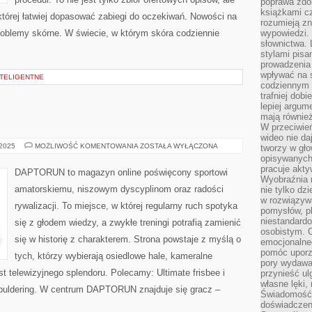
poprawa zdo
książkami cz
 której łatwiej dopasować zabiegi do oczekiwań. Nowości na
rozumieją zn
 Problemy skórne. W świecie, w którym skóra codziennie
wypowiedzi. 
słownictwa. 
stylami pisa
prowadzenia 
wpływać na 
INTELIGENTNE
codziennym ż
trafniej dobi
lepiej argum
mają równie
W przeciwień
wideo nie da
SZACHY
 2025
MOŻLIWOŚĆ KOMENTOWANIA
ZOSTAŁA WYŁĄCZONA
tworzy w gło
I
opisywanych
GOLF
pracuje akty
DAPTORUN to magazyn online poświęcony sportowi
Wyobraźnia r
amatorskiemu, niszowym dyscyplinom oraz radości
nie tylko dz
w rozwiązyw
rywalizacji. To miejsce, w której regularny ruch spotyka
pomysłów, pl
niestandard
się z głodem wiedzy, a zwykłe treningi potrafią zamienić
osobistym. C
się w historię z charakterem. Strona powstaje z myślą o
emocjonalneg
pomóc uporz
tych, którzy wybierają osiedlowe hale, kameralne
pory wydawał
st telewizyjnego splendoru. Polecamy: Ultimate frisbee i
przynieść ul
własne lęki,
i buldering. W centrum DAPTORUN znajduje się gracz –
Świadomość, 
doświadczen