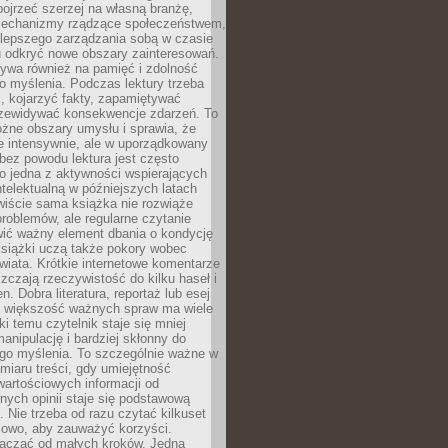
ojrzeć szerzej na własną branżę,
echanizmy rządzące społeczeństwem,
 lepszego zarządzania sobą w czasie
u odkryć nowe obszary zainteresowań.
ływa również na pamięć i zdolność
o myślenia. Podczas lektury trzeba
i, kojarzyć fakty, zapamiętywać
przewidywać konsekwencje zdarzeń. To
óżne obszary umysłu i sprawia, że
e intensywnie, ale w uporządkowany
bez powodu lektura jest często
o jedna z aktywności wspierających
telektualną w późniejszych latach
wiście sama książka nie rozwiąże
roblemów, ale regularne czytanie
ić ważny element dbania o kondycję
siążki uczą także pokory wobec
wiata. Krótkie internetowe komentarze
zczają rzeczywistość do kilku haseł i
. Dobra literatura, reportaż lub esej
e większość ważnych spraw ma wiele
ki temu czytelnik staje się mniej
anipulację i bardziej skłonny do
go myślenia. To szczególnie ważne w
iaru treści, gdy umiejętność
wartościowych informacji od
ych opinii staje się podstawową
 Nie trzeba od razu czytać kilkuset
iowo, aby zauważyć korzyści.
acząć od małych kroków. Jedna