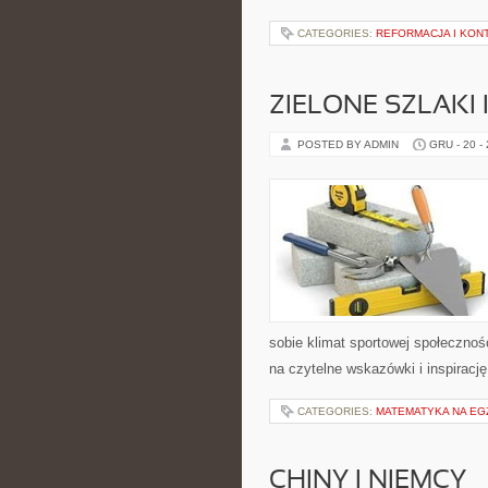
CATEGORIES:
REFORMACJA I KO
ZIELONE SZLAKI 
POSTED BY ADMIN
GRU - 20 -
sobie klimat sportowej społeczno
na czytelne wskazówki i inspiracj
CATEGORIES:
MATEMATYKA NA EG
CHINY I NIEMCY