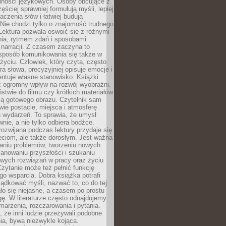
lności językowych. Osoby obcujące z
ęściej sprawniej formułują myśli, lepiej
aczenia słów i łatwiej budują
Nie chodzi tylko o znajomość trudnego
Lektura pozwala oswoić się z różnymi
nia, rytmem zdań i sposobami
narracji. Z czasem zaczyna to
sposób komunikowania się także w
yciu. Człowiek, który czyta, często
era słowa, precyzyjniej opisuje emocje i
entuje własne stanowisko. Książki
ż ogromny wpływ na rozwój wyobraźni.
stwie do filmu czy krótkich materiałów
ją gotowego obrazu. Czytelnik sam
wie postacie, miejsca i atmosferę
 wydarzeń. To sprawia, że umysł
wnie, a nie tylko odbiera bodźce.
ozwijana podczas lektury przydaje się
ieciom, ale także dorosłym. Jest ważna
aniu problemów, tworzeniu nowych
anowaniu przyszłości i szukaniu
owych rozwiązań w pracy oraz życiu
zytanie może też pełnić funkcję
o wsparcia. Dobra książka potrafi
ądkować myśli, nazwać to, co do tej
o się niejasne, a czasem po prostu
gę. W literaturze często odnajdujemy
 marzenia, rozczarowania i pytania.
że inni ludzie przeżywali podobne
ia, bywa niezwykle kojąca.