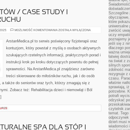
Świadomość, 
doświadczen
TÓW / CASE STUDY I
Szczególne 
obyczajowe, 
RUCHU
które pokazu
uniwersalne 
HISTORIE
zwrócić uwag
 2025
MOŻLIWOŚĆ KOMENTOWANIA
ZOSTAŁA WYŁĄCZONA
PACJENTÓW
uczy empatii
/
poznajemy j
CASE
ArstanMedica.pl to serwis poświęcony fizjoterapii oraz
STUDY
jeśli się z 
I
dlaczego pos
kontuzjom, który powstał z myślą o osobach aktywnych
BIOMECHANIKA
ważna umieję
RUCHU
szukających rzetelnych informacji, praktycznych porad i
łatwiej dost
na świat z z
instrukcji krok po kroku dotyczących powrotu do pełnej
silnych spor
sprawności. Na ArstanMedica.pl znajdziesz zarówno
zdolność ma 
rezygnuje z 
treści skierowane do miłośników ruchu, jak i do osób
czasu. Parad
właśnie natło
 a także do seniorów oraz tych, którzy zmagają się z
sprawiają, iż
mi. Zobacz też: Rehabilitacja dzieci i niemowląt i Ból
potrzebne. K
potrafi wyci
]
odzyskać po
przeskakiwa
TURZE
czytelnik za
temat. Tego 
odpoczynek 
dzień musi r
wiadomości i
NATURALNE SPA DLA STÓP I