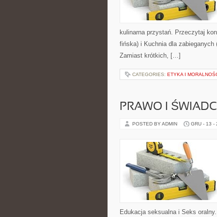
kulinarna przystań. Przeczytaj k
fińska) i Kuchnia dla zabieganych
Zamiast krótkich, […]
CATEGORIES:
ETYKA I MORALNOŚ
PRAWO I ŚWIADC
POSTED BY ADMIN
GRU - 13 -
Edukacja seksualna i Seks oralny.