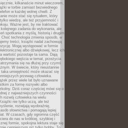
ięcznie, kilkanaście minut wieczorem,
ążki w torbie zamiast bezwiednego
elefon w każdej wolnej chwili. Z
nie może stać się rytuałem, który
 tylko wiedzę, ale też przyjemność i
koju. Ważne jest, by nie traktować
 kolejnego zadania do wykonania, ale
zeń spotkania z myślą, historią i drugim
. Choć technologia zmienia sposób, w
jemy treści, książki nadal zachowują
ozycję. Mogą występować w formie
elektronicznej albo dźwiękowej, lecz ich
a wartość pozostaje ta sama. Dają
ębokiego wejścia w temat, przeżycia
zatrzymania się na dłużej przy czymś
żnym. W świecie, który nieustannie
, taka umiejętność może okazać się
enniejszych przewag człowieka.
ążek przez wiele lat było uznawane
tkim za formę rozrywki albo
kolny. Dziś coraz częściej mówi się o
ednej z najważniejszych czynności
h rozwój człowieka na wielu
siążki nie tylko uczą, ale też
yślenie, rozwijają wyobraźnię,
asób słownictwa i pomagają lepiej
iat. W czasach, gdy ogromna część
ciera do nas w krótkiej, szybkiej i
znej formie, spokojna lektura staje się
nie cenniejszym niż tylko hobby. To