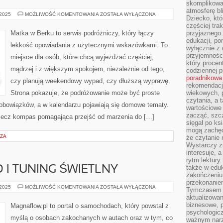
skomplikowan
atmosferę bl
CHINY
 2025
MOŻLIWOŚĆ KOMENTOWANIA
ZOSTAŁA WYŁĄCZONA
Dziecko, któ
I
NIEMCY
częściej trak
Matka w Berku to serwis podróżniczy, który łączy
przyjaznego.
edukacji, po
lekkość opowiadania z użytecznymi wskazówkami. To
wyłącznie z 
przyjemnośc
miejsce dla osób, które chcą wyjeżdżać częściej,
który procent
mądrzej i z większym spokojem, niezależnie od tego,
codziennej p
poradnikowa
czy planują weekendowy wypad, czy dłuższą wyprawę.
rekomendacj
Strona pokazuje, że podróżowanie może być proste
wiekowych, 
czytania, a 
 obowiązków, a w kalendarzu pojawiają się domowe tematy.
wartościowe 
zacząć, szcz
ji, lecz kompas pomagająca przejść od marzenia do […]
sięgał po k
mogą zachęc
RZA
że czytanie n
Wystarczy z
interesuje, 
rytm lektury
także w eduk
 I TUNING ŚWIETLNY
zakończeniu 
przekonanie
OŚWIETLENIE
 2025
MOŻLIWOŚĆ KOMENTOWANIA
ZOSTAŁA WYŁĄCZONA
Tymczasem w
LED
aktualizowan
I
TUNING
biznesowe, 
Magnaflow.pl to portal o samochodach, który powstał z
ŚWIETLNY
psychologicz
myślą o osobach zakochanych w autach oraz w tym, co
ważnym narz