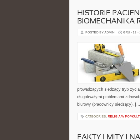
HISTORIE PACJEN
BIOMECHANIKA 
POSTED BY ADMIN
GRU - 12 -
prowadzących siedzący tryb życia,
długotrwałymi problemami zdrowotny
biurowy (pracownicy siedzący). […
CATEGORIES:
RELIGIA W POPKUL
FAKTY I MITY I 