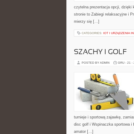
czytelna prezentacja opcji, dzięki
stronie to Zabiegi relaksacyjne i
mierzy się […]
CATEGORIES:
IOT I URZĄDZENIA 
SZACHY I GOLF
POSTED BY ADMIN
GRU - 21 -
turnieje i sportową zajawkę, zamia
disc golf i Wspinaczka sportowa 
amator […]