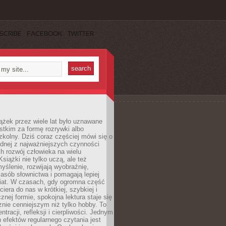
SCRIBE
FACEBOOK
TWITTER
ążek przez wiele lat było uznawane
tkim za formę rozrywki albo
kolny. Dziś coraz częściej mówi się o
ednej z najważniejszych czynności
h rozwój człowieka na wielu
siążki nie tylko uczą, ale też
yślenie, rozwijają wyobraźnię,
asób słownictwa i pomagają lepiej
iat. W czasach, gdy ogromna część
ciera do nas w krótkiej, szybkiej i
znej formie, spokojna lektura staje się
nie cenniejszym niż tylko hobby. To
ntracji, refleksji i cierpliwości. Jednym
 efektów regularnego czytania jest