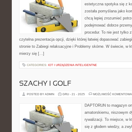
estetyczna spotyka się z ko
została pomyślana jako ko
chcą lepiej zrozumieć potrz
podejmować dobrze przemy
procedur. To nie jest tylko 
czytelna prezentacja opcji, dzięki której łatwiej dopasować zabie
stronie to Zabiegi relaksacyjne i Problemy skórne. W świecie, w 
mierzy się […]
CATEGORIES:
IOT I URZĄDZENIA INTELIGENTNE
SZACHY I GOLF
POSTED BY ADMIN
GRU - 21 - 2025
MOŻLIWOŚĆ KOMENTOWA
DAPTORUN to magazyn onli
amatorskiemu, niszowym dy
rywalizacji. To miejsce, w k
się z głodem wiedzy, a zwyk