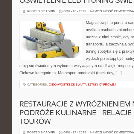
OŚWIETLENIE LED I TUNING ŚWI
POSTED BY ADMIN
GRU - 18 - 2025
MOŻLIWOŚĆ KOMENTOWA
Magnaflow.pl to portal o s
myślą o osobach zakochany
można z nimi zrobić, gdy p
transportu, a zaczynają by
tuning spotyka się z prakty
wydech przestają być nudn
stają się świadomym wyborem wpływającym na dźwięk, responsy
Ciekawe kategorie to: Motorsport amatorski (track day, […]
CATEGORIES:
CIEKAWOSTKI ZE ŚWIATA SZTUKI CYFROWEJ
RESTAURACJE Z WYRÓŻNIENIEM M
PODRÓŻE KULINARNE – RELACJE
TOURÓW
POSTED BY ADMIN
GRU - 17 - 2025
MOŻLIWOŚĆ KOMENTOWA