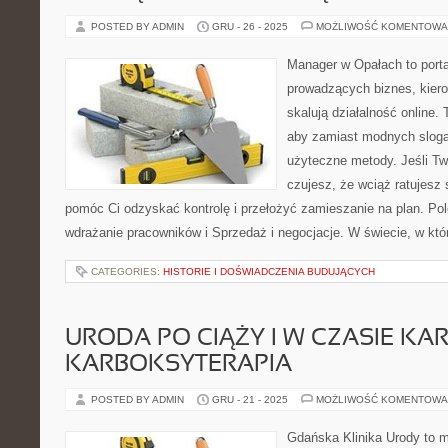
POSTED BY ADMIN
GRU - 26 - 2025
MOŻLIWOŚĆ KOMENTOWA
Manager w Opałach to porta
prowadzących biznes, kiero
skalują działalność online.
aby zamiast modnych sloga
użyteczne metody. Jeśli Two
czujesz, że wciąż ratujesz 
pomóc Ci odzyskać kontrolę i przełożyć zamieszanie na plan. Po
wdrażanie pracowników i Sprzedaż i negocjacje. W świecie, w kt
CATEGORIES:
HISTORIE I DOŚWIADCZENIA BUDUJĄCYCH
URODA PO CIĄŻY I W CZASIE KAR
KARBOKSYTERAPIA
POSTED BY ADMIN
GRU - 21 - 2025
MOŻLIWOŚĆ KOMENTOWA
Gdańska Klinika Urody to 