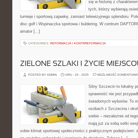
się w historię z charaktere
tych, którzy wybierają osie
turnieje i sportową zajawkę, zamiast telewizyjnego splendoru. Pol
disc golf i Wspinaczka sportowa i buldering. W centrum DAPTORU
amator […]
CATEGORIES:
REFORMACJA I KONTRREFORMACJA
ZIELONE SZLAKI I ŻYCIE MIEJS
POSTED BY ADMIN
GRU - 20 - 2025
MOŻLIWOŚĆ KOMENTOWA
Silny Szczecin to lokalny po
sprawność nie jest przypad
świadomych wyborów. To mi
osobach z Szczecina i okol
siebie – niezależnie od teg
mają już za sobą setki sesj
sobie klimat sportowej społeczności z praktycznym podejściem: 