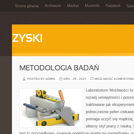
Archiwum
Madryt
Muminki
Psajdack
Strona główna
Spis
ZYSKI
METODOLOGIA BADAŃ
POSTED BY ADMIN
GRU - 28 - 2025
MOŻLIWOŚĆ KOMENTOWA
Laboratorium Możliwości to
rozwój umiejętności i posz
traktowane jak eksperyment
jednocześnie pełen ciekawo
pomaga uczyć się mądrzej,
własny styl pracy z nauką.
jest tu przypadkowa: sugeruje podejście oparte na sprawdzaniu, a