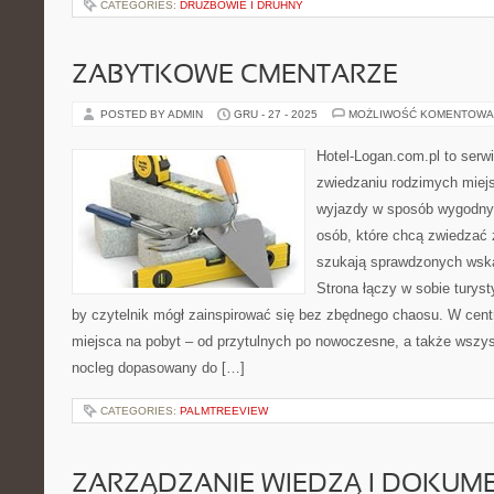
CATEGORIES:
DRUŻBOWIE I DRUHNY
ZABYTKOWE CMENTARZE
POSTED BY ADMIN
GRU - 27 - 2025
MOŻLIWOŚĆ KOMENTOWA
Hotel-Logan.com.pl to serw
zwiedzaniu rodzimych miej
wyjazdy w sposób wygodny.
osób, które chcą zwiedzać 
szukają sprawdzonych wska
Strona łączy w sobie turyst
by czytelnik mógł zainspirować się bez zbędnego chaosu. W cent
miejsca na pobyt – od przytulnych po nowoczesne, a także wszy
nocleg dopasowany do […]
CATEGORIES:
PALMTREEVIEW
ZARZĄDZANIE WIEDZĄ I DOKUM