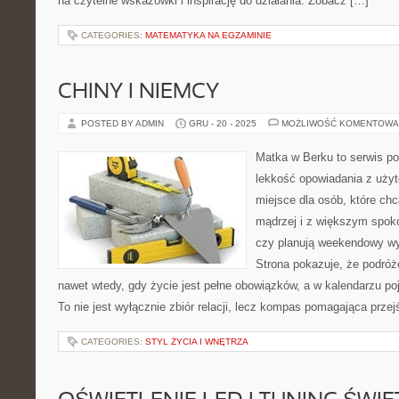
na czytelne wskazówki i inspirację do działania. Zobacz […]
CATEGORIES:
MATEMATYKA NA EGZAMINIE
CHINY I NIEMCY
POSTED BY ADMIN
GRU - 20 - 2025
MOŻLIWOŚĆ KOMENTOWA
Matka w Berku to serwis po
lekkość opowiadania z uż
miejsce dla osób, które ch
mądrzej i z większym spoko
czy planują weekendowy wy
Strona pokazuje, że podró
nawet wtedy, gdy życie jest pełne obowiązków, a w kalendarzu po
To nie jest wyłącznie zbiór relacji, lecz kompas pomagająca prze
CATEGORIES:
STYL ŻYCIA I WNĘTRZA