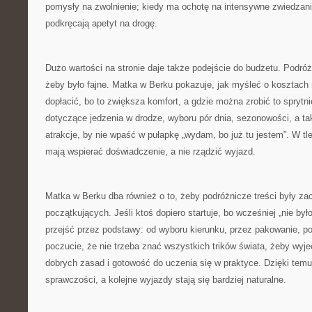
pomysły na zwolnienie; kiedy ma ochotę na intensywne zwiedzanie, 
podkręcają apetyt na drogę.
Dużo wartości na stronie daje także podejście do budżetu. Podróż
żeby było fajne. Matka w Berku pokazuje, jak myśleć o kosztach 
dopłacić, bo to zwiększa komfort, a gdzie można zrobić to sprytni
dotyczące jedzenia w drodze, wyboru pór dnia, sezonowości, a ta
atrakcje, by nie wpaść w pułapkę „wydam, bo już tu jestem”. W tl
mają wspierać doświadczenie, a nie rządzić wyjazd.
Matka w Berku dba również o to, żeby podróżnicze treści były za
początkujących. Jeśli ktoś dopiero startuje, bo wcześniej „nie był
przejść przez podstawy: od wyboru kierunku, przez pakowanie, po
poczucie, że nie trzeba znać wszystkich trików świata, żeby wyj
dobrych zasad i gotowość do uczenia się w praktyce. Dzięki temu
sprawczości, a kolejne wyjazdy stają się bardziej naturalne.