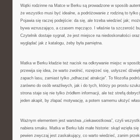
Wątki rodzinne na Matce w Berku są prowadzone w sposób autenty
że wszystko musi być idealne, a podróżowanie z rodziną to tylko 
Pojawia się raczej podejście: da się, ale trzeba wiedzieć jak; moż
bywa wzruszająco, a czasem męcząco. I właśnie ta szczerość bu
Czytelnik dostaje sygnał, że jest miejsce na niedoskonałości ora
wyglądać jak z katalogu, żeby była pamiętna.
Matka w Berku kładzie też nacisk na odkrywanie miejsc w sposó
przewija się idea, że warto zwolnić, rozejrzeć się, usłyszeć dźwi
zapach lasu, zamiast tylko „odhaczać atrakcje”. To filozofia podr
zarówno do osób wrażliwych, jak i do tych, którzy po prostu szu
strona staje się nie tylko źródłem informacji, ale też strefą dob
jeden akapit, by złapać motywację, a potem samemu ułożyć własn
Ważnym elementem jest warstwa „ciekawostkowa”, czyli wszystko
nabiera smaku. Matka w Berku lubi małe historie: skąd wzięła si
pewien zwyczaj jest zaskakujący, co warto wiedzieć, zanim przek