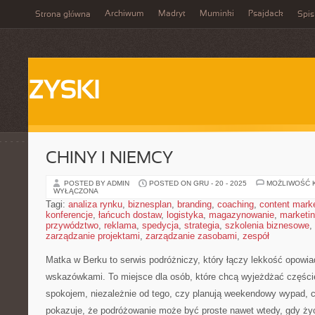
Archiwum
Madryt
Muminki
Psajdack
Strona główna
Spis
ZYSKI
CHINY I NIEMCY
POSTED BY ADMIN
POSTED ON GRU - 20 - 2025
MOŻLIWOŚĆ 
WYŁĄCZONA
Tagi:
analiza rynku
,
biznesplan
,
branding
,
coaching
,
content mark
konferencje
,
łańcuch dostaw
,
logistyka
,
magazynowanie
,
marketi
przywództwo
,
reklama
,
spedycja
,
strategia
,
szkolenia biznesowe
,
zarządzanie projektami
,
zarządzanie zasobami
,
zespół
Matka w Berku to serwis podróżniczy, który łączy lekkość opowi
wskazówkami. To miejsce dla osób, które chcą wyjeżdżać częście
spokojem, niezależnie od tego, czy planują weekendowy wypad, 
pokazuje, że podróżowanie może być proste nawet wtedy, gdy życ