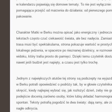
w kalendarzu pojawiają się domowe tematy. To nie jest wyłącznie z
pomagająca przejść od marzenia do działania: od pierwszego pomy
pakowanie.
Charakter Matki w Berku można opisać jako energiczny i jednoc
tekstach często czuć ciekawość świata, ale bez nadęcia. Zamias
trasa musi być spektakularna, strona pokazuje wartość w prost
lokalnego jedzenia, w spacerze po nieznanej dzielnicy, w rozmow
widoku, który trafia prosto do pamięci. Dzięki temu czytelnik dos
nawet jeśli budżet jest napięty, a czasu jest tylko trochę.
Jednym z największych atutów tej strony są podszepty na wyjazd
w Berku potrafi opowiedzieć o podróży tak, by w głowie czytelnika 
skręcić, kiedy najlepiej wybrać się, jak rozłożyć dzień, żeby nie 
podejście docenią zarówno osoby, które lubią układać harmonogram,
spontan. Teksty potrafią pogodzić te dwa światy: dają ramy, ale z
nagłe odkrycia.