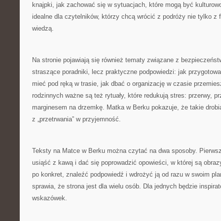
knajpki, jak zachować się w sytuacjach, które mogą być kulturowo
idealne dla czytelników, którzy chcą wrócić z podróży nie tylko z f
wiedzą.
Na stronie pojawiają się również tematy związane z bezpieczeńst
straszące poradniki, lecz praktyczne podpowiedzi: jak przygotow
mieć pod ręką w trasie, jak dbać o organizację w czasie przemie
rodzinnych ważne są też rytuały, które redukują stres: przerwy, pr
marginesem na drzemkę. Matka w Berku pokazuje, że takie drobia
z „przetrwania” w przyjemność.
Teksty na Matce w Berku można czytać na dwa sposoby. Pierwszy
usiąść z kawą i dać się poprowadzić opowieści, w której są obrazy
po konkret, znaleźć podpowiedź i wdrożyć ją od razu w swoim pl
sprawia, że strona jest dla wielu osób. Dla jednych będzie inspira
wskazówek.