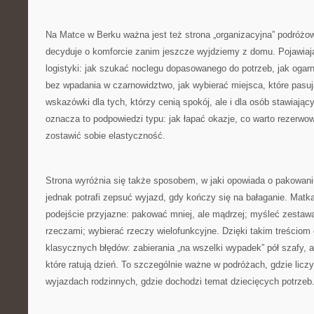
Na Matce w Berku ważna jest też strona „organizacyjna” podróżow
decyduje o komforcie zanim jeszcze wyjdziemy z domu. Pojawiaj
logistyki: jak szukać noclegu dopasowanego do potrzeb, jak ogarni
bez wpadania w czarnowidztwo, jak wybierać miejsca, które pasuj
wskazówki dla tych, którzy cenią spokój, ale i dla osób stawiają
oznacza to podpowiedzi typu: jak łapać okazje, co warto rezerwow
zostawić sobie elastyczność.
Strona wyróżnia się także sposobem, w jaki opowiada o pakowaniu
jednak potrafi zepsuć wyjazd, gdy kończy się na bałaganie. Matk
podejście przyjazne: pakować mniej, ale mądrzej; myśleć zestaw
rzeczami; wybierać rzeczy wielofunkcyjne. Dzięki takim treściom c
klasycznych błędów: zabierania „na wszelki wypadek” pół szafy, 
które ratują dzień. To szczególnie ważne w podróżach, gdzie liczy
wyjazdach rodzinnych, gdzie dochodzi temat dziecięcych potrzeb