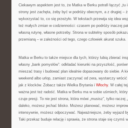
Ciekawym aspektem jest to, że Matka w Berku potrafi łączyć „tu i 
strony jest zachęta, żeby być w podróży obecnym, a z drugiej – 
wykorzystać to, co się przeżyło. W tekstach przewija się idea wsp
też małych zmian w codzienności: czasem po podróży inaczej pat
własną rutynę, własne potrzeby. Strona w subtelny sposób pokaz
przemianą – w zależności od tego, czego człowiek akurat szuka.
Matka w Berku to także miejsce dla tych, którzy lubią zbierać ins
własny „bank pomysłów”: odkładać kierunki na przyszłość, porów
mieszać trasy i budować plan idealnie dopasowany do siebie. A ki
weekend albo urlop, zamiast zaczynać od zera, wystarczy wrócić do
jak z klocków. Zobacz także Wielka Brytania i
Włochy
. W całej t
ważna jest też radość. Matka w Berku ma w sobie uśmiech, który 
czuje presji. To nie jest strona, która mówi „musisz”, tylko racze
daleko, możesz jechać blisko. Możesz planować, możesz impro
intensywnie, możesz odpoczywać. Najważniejsze, żeby wyjazd b
Taki przekaz buduje relację i sprawia, że strona staje się czymś w