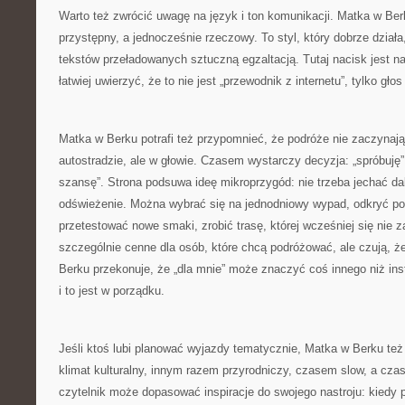
Warto też zwrócić uwagę na język i ton komunikacji. Matka w Be
przystępny, a jednocześnie rzeczowy. To styl, który dobrze dział
tekstów przeładowanych sztuczną egzaltacją. Tutaj nacisk jest n
łatwiej uwierzyć, że to nie jest „przewodnik z internetu”, tylko głos
Matka w Berku potrafi też przypomnieć, że podróże nie zaczynają
autostradzie, ale w głowie. Czasem wystarczy decyzja: „spróbuję”
szansę”. Strona podsuwa ideę mikroprzygód: nie trzeba jechać da
odświeżenie. Można wybrać się na jednodniowy wypad, odkryć pob
przetestować nowe smaki, zrobić trasę, której wcześniej się nie z
szczególnie cenne dla osób, które chcą podróżować, ale czują, że
Berku przekonuje, że „dla mnie” może znaczyć coś innego niż i
i to jest w porządku.
Jeśli ktoś lubi planować wyjazdy tematycznie, Matka w Berku też
klimat kulturalny, innym razem przyrodniczy, czasem slow, a cz
czytelnik może dopasować inspiracje do swojego nastroju: kiedy p