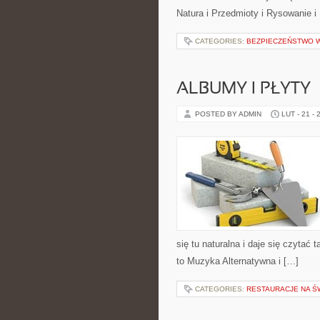
Natura i Przedmioty i Rysowanie i
CATEGORIES:
BEZPIECZEŃSTWO 
ALBUMY I PŁYTY
POSTED BY ADMIN
LUT - 21 - 
się tu naturalna i daje się czytać
to Muzyka Alternatywna i […]
CATEGORIES:
RESTAURACJE NA Ś