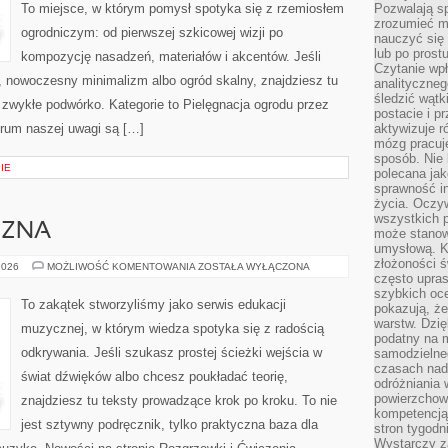
To miejsce, w którym pomysł spotyka się z rzemiosłem
Pozwalają sp
zrozumieć m
ogrodniczym: od pierwszej szkicowej wizji po
nauczyć się
lub po prost
kompozycję nasadzeń, materiałów i akcentów. Jeśli
Czytanie wp
a, nowoczesny minimalizm albo ogród skalny, znajdziesz tu
analityczneg
śledzić wątk
a zwykłe podwórko. Kategorie to Pielęgnacja ogrodu przez
postacie i 
trum naszej uwagi są […]
aktywizuje r
mózg pracuj
sposób. Nie 
IE
polecana jak
sprawność in
życia. Oczy
wszystkich p
CZNA
może stanow
umysłową. K
złożoności ś
MUZYKA
2026
MOŻLIWOŚĆ KOMENTOWANIA
ZOSTAŁA WYŁĄCZONA
KLASYCZNA
często upras
szybkich ocen
To zakątek stworzyliśmy jako serwis edukacji
pokazują, ż
warstw. Dzię
muzycznej, w którym wiedza spotyka się z radością
podatny na m
odkrywania. Jeśli szukasz prostej ścieżki wejścia w
samodzielne
czasach nadm
świat dźwięków albo chcesz poukładać teorię,
odróżniania 
powierzchown
znajdziesz tu teksty prowadzące krok po kroku. To nie
kompetencją.
jest sztywny podręcznik, tylko praktyczna baza dla
stron tygodn
Wystarczy z