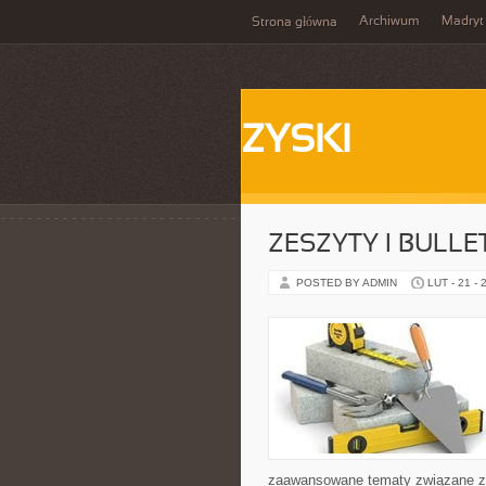
Archiwum
Madryt
Strona główna
ZYSKI
ZESZYTY I BULLE
POSTED BY ADMIN
LUT - 21 - 
zaawansowane tematy związane z 