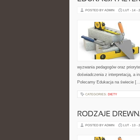
POSTED BY ADMIN
LUT - 14 - 
wyzwania pedagogów oraz priorytet
doświadczenia z interpretacją, a i
Polecamy Edukacja na świecie […
CATEGORIES:
DIETY
RODZAJE DREWN
POSTED BY ADMIN
LUT - 13 - 