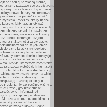
ojrzeć szerzej na własną branżę,
echanizmy rządzące społeczeństwem,
 lepszego zarządzania sobą w czasie
u odkryć nowe obszary zainteresowań.
ływa również na pamięć i zdolność
o myślenia. Podczas lektury trzeba
i, kojarzyć fakty, zapamiętywać
przewidywać konsekwencje zdarzeń. To
óżne obszary umysłu i sprawia, że
e intensywnie, ale w uporządkowany
bez powodu lektura jest często
o jedna z aktywności wspierających
telektualną w późniejszych latach
wiście sama książka nie rozwiąże
roblemów, ale regularne czytanie
ić ważny element dbania o kondycję
siążki uczą także pokory wobec
wiata. Krótkie internetowe komentarze
zczają rzeczywistość do kilku haseł i
. Dobra literatura, reportaż lub esej
e większość ważnych spraw ma wiele
ki temu czytelnik staje się mniej
anipulację i bardziej skłonny do
go myślenia. To szczególnie ważne w
iaru treści, gdy umiejętność
wartościowych informacji od
ych opinii staje się podstawową
 Nie trzeba od razu czytać kilkuset
iowo, aby zauważyć korzyści.
acząć od małych kroków. Jedna