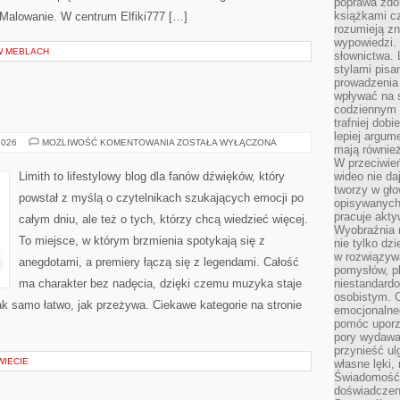
poprawa zdo
książkami cz
 Malowanie. W centrum Elfiki777 […]
rozumieją zn
wypowiedzi. 
W MEBLACH
słownictwa. 
stylami pisa
prowadzenia 
wpływać na 
codziennym ż
trafniej dobi
lepiej argum
ALBUMY
2026
MOŻLIWOŚĆ KOMENTOWANIA
ZOSTAŁA WYŁĄCZONA
mają równie
I
PŁYTY
W przeciwień
Limith to lifestylowy blog dla fanów dźwięków, który
wideo nie da
tworzy w gło
powstał z myślą o czytelnikach szukających emocji po
opisywanych
pracuje akty
całym dniu, ale też o tych, którzy chcą wiedzieć więcej.
Wyobraźnia r
To miejsce, w którym brzmienia spotykają się z
nie tylko dz
w rozwiązyw
anegdotami, a premiery łączą się z legendami. Całość
pomysłów, pl
ma charakter bez nadęcia, dzięki czemu muzyka staje
niestandard
osobistym. C
 tak samo łatwo, jak przeżywa. Ciekawe kategorie na stronie
emocjonalneg
pomóc uporz
pory wydawał
przynieść ul
WIECIE
własne lęki,
Świadomość, 
doświadczen