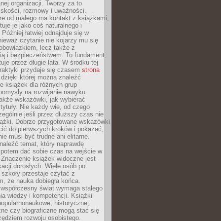
ej organizacji. Tworzy za to
iskości, rozmowy i uważności.
re od małego ma kontakt z książkami,
tuje je jako coś naturalnego i
 Później łatwiej odnajduje się w
nieważ czytanie nie kojarzy mu się
obowiązkiem, lecz także z
ią i bezpieczeństwem. To fundament,
uje przez długie lata. W środku tej
raktyki przydaje się czasem
strona
dzięki której można znaleźć
e książek dla różnych grup
pomysły na rozwijanie nawyku
także wskazówki, jak wybierać
tytuły. Nie każdy wie, od czego
ególnie jeśli przez dłuższy czas nie
siążki. Dobrze przygotowane wskazówki
ić do pierwszych kroków i pokazać,
ie musi być trudne ani elitarne.
naleźć temat, który naprawdę
a potem dać sobie czas na wejście w
. Znaczenie książek widoczne jest
acji dorosłych. Wiele osób po
szkoły przestaje czytać z
m, że nauka dobiegła końca.
spółczesny świat wymaga stałego
ia wiedzy i kompetencji. Książki
popularnonaukowe, historyczne,
ne czy biograficzne mogą stać się
ędziem rozwoju osobistego.