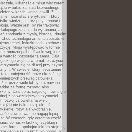
ięcznie, kilkanaście minut wieczorem,
ążki w torbie zamiast bezwiednego
elefon w każdej wolnej chwili. Z
nie może stać się rytuałem, który
 tylko wiedzę, ale też przyjemność i
koju. Ważne jest, by nie traktować
 kolejnego zadania do wykonania, ale
zeń spotkania z myślą, historią i drugim
. Choć technologia zmienia sposób, w
jemy treści, książki nadal zachowują
ozycję. Mogą występować w formie
elektronicznej albo dźwiękowej, lecz ich
a wartość pozostaje ta sama. Dają
ębokiego wejścia w temat, przeżycia
zatrzymania się na dłużej przy czymś
żnym. W świecie, który nieustannie
, taka umiejętność może okazać się
enniejszych przewag człowieka.
ążek przez wiele lat było uznawane
tkim za formę rozrywki albo
kolny. Dziś coraz częściej mówi się o
ednej z najważniejszych czynności
h rozwój człowieka na wielu
siążki nie tylko uczą, ale też
yślenie, rozwijają wyobraźnię,
asób słownictwa i pomagają lepiej
iat. W czasach, gdy ogromna część
ciera do nas w krótkiej, szybkiej i
znej formie, spokojna lektura staje się
nie cenniejszym niż tylko hobby. To