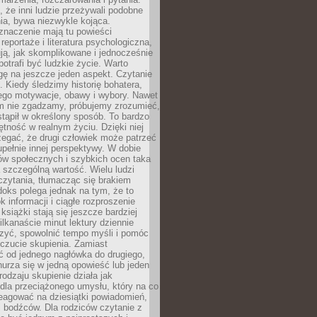
że inni ludzie przeżywali podobne
ia, bywa niezwykle kojąca.
znaczenie mają tu powieści
reportaże i literatura psychologiczna,
ją, jak skomplikowane i jednocześnie
potrafi być ludzkie życie. Warto
ę na jeszcze jeden aspekt. Czytanie
. Kiedy śledzimy historię bohatera,
ego motywacje, obawy i wybory. Nawet
nim nie zgadzamy, próbujemy zrozumieć,
tąpił w określony sposób. To bardzo
tność w realnym życiu. Dzięki niej
rzegać, że drugi człowiek może patrzeć
upełnie innej perspektywy. W dobie
ów społecznych i szybkich ocen taka
szczególną wartość. Wielu ludzi
czytania, tłumacząc się brakiem
oks polega jednak na tym, że to
k informacji i ciągłe rozproszenie
 książki stają się jeszcze bardziej
ilkanaście minut lektury dziennie
szyć, spowolnić tempo myśli i pomóc
czucie skupienia. Zamiast
ć od jednego nagłówka do drugiego,
nurza się w jedną opowieść lub jeden
rodzaju skupienie działa jak
dla przeciążonego umysłu, który na co
eagować na dziesiątki powiadomień,
 bodźców. Dla rodziców czytanie z