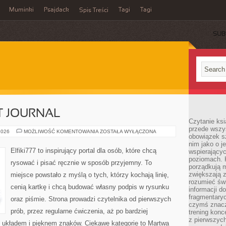
Muminki
Psajdack
Tagi
Tagi
Spis Treści
SUB
T JOURNAL
Czytanie ksi
przede wszys
ZESZYTY
2026
MOŻLIWOŚĆ KOMENTOWANIA
ZOSTAŁA WYŁĄCZONA
obowiązek sz
I
BULLET
nim jako o j
JOURNAL
Elfiki777 to inspirujący portal dla osób, które chcą
wspierającyc
poziomach. K
rysować i pisać ręcznie w sposób przyjemny. To
porządkują m
zwiększają z
miejsce powstało z myślą o tych, którzy kochają linię,
rozumieć św
cenią kartkę i chcą budować własny podpis w rysunku
informacji do
fragmentaryc
oraz piśmie. Strona prowadzi czytelnika od pierwszych
czymś znacz
prób, przez regularne ćwiczenia, aż po bardziej
trening konce
z pierwszych
układem i pięknem znaków. Ciekawe kategorie to Martwa