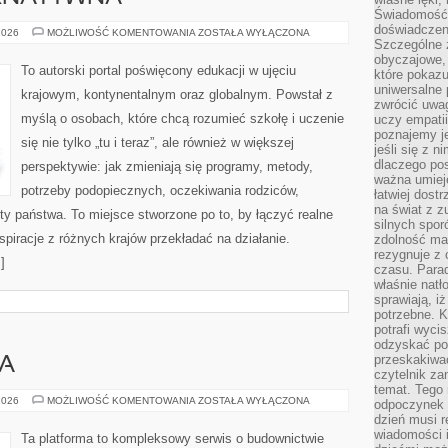
Świadomość, 
doświadczen
EDUKACJA
2026
MOŻLIWOŚĆ KOMENTOWANIA
ZOSTAŁA WYŁĄCZONA
ALTERNATYWNA
Szczególne 
obyczajowe, 
To autorski portal poświęcony edukacji w ujęciu
które pokazu
uniwersalne 
krajowym, kontynentalnym oraz globalnym. Powstał z
zwrócić uwag
myślą o osobach, które chcą rozumieć szkołę i uczenie
uczy empatii
poznajemy j
się nie tylko „tu i teraz”, ale również w większej
jeśli się z 
dlaczego pos
perspektywie: jak zmieniają się programy, metody,
ważna umieję
potrzeby podopiecznych, oczekiwania rodziców,
łatwiej dost
na świat z z
y państwa. To miejsce stworzone po to, by łączyć realne
silnych spor
nspiracje z różnych krajów przekładać na działanie.
zdolność ma 
rezygnuje z 
]
czasu. Parad
właśnie natło
sprawiają, iż
potrzebne. K
potrafi wyci
odzyskać po
przeskakiwa
A
czytelnik za
temat. Tego 
RODZAJE
2026
MOŻLIWOŚĆ KOMENTOWANIA
ZOSTAŁA WYŁĄCZONA
odpoczynek 
DREWNA
dzień musi r
wiadomości i
Ta platforma to kompleksowy serwis o budownictwie