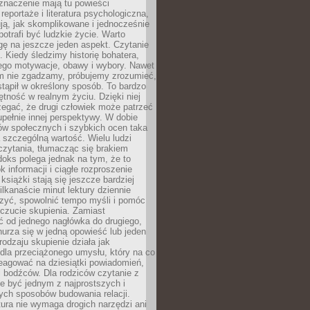
znaczenie mają tu powieści
reportaże i literatura psychologiczna,
ją, jak skomplikowane i jednocześnie
potrafi być ludzkie życie. Warto
ę na jeszcze jeden aspekt. Czytanie
. Kiedy śledzimy historię bohatera,
ego motywacje, obawy i wybory. Nawet
nim nie zgadzamy, próbujemy zrozumieć,
tąpił w określony sposób. To bardzo
tność w realnym życiu. Dzięki niej
rzegać, że drugi człowiek może patrzeć
upełnie innej perspektywy. W dobie
ów społecznych i szybkich ocen taka
szczególną wartość. Wielu ludzi
czytania, tłumacząc się brakiem
oks polega jednak na tym, że to
k informacji i ciągłe rozproszenie
 książki stają się jeszcze bardziej
ilkanaście minut lektury dziennie
szyć, spowolnić tempo myśli i pomóc
czucie skupienia. Zamiast
ć od jednego nagłówka do drugiego,
nurza się w jedną opowieść lub jeden
rodzaju skupienie działa jak
dla przeciążonego umysłu, który na co
eagować na dziesiątki powiadomień,
 bodźców. Dla rodziców czytanie z
e być jednym z najprostszych i
ych sposobów budowania relacji.
ura nie wymaga drogich narzędzi ani