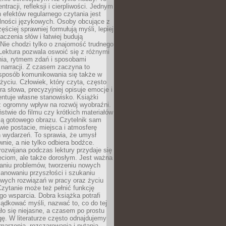
ntracji, refleksji i cierpliwości. Jednym
 efektów regularnego czytania jest
lności językowych. Osoby obcujące z
ęściej sprawniej formułują myśli, lepiej
aczenia słów i łatwiej budują
Nie chodzi tylko o znajomość trudnego
Lektura pozwala oswoić się z różnymi
nia, rytmem zdań i sposobami
narracji. Z czasem zaczyna to
sposób komunikowania się także w
yciu. Człowiek, który czyta, często
era słowa, precyzyjniej opisuje emocje i
entuje własne stanowisko. Książki
ż ogromny wpływ na rozwój wyobraźni.
stwie do filmu czy krótkich materiałów
ją gotowego obrazu. Czytelnik sam
wie postacie, miejsca i atmosferę
 wydarzeń. To sprawia, że umysł
wnie, a nie tylko odbiera bodźce.
ozwijana podczas lektury przydaje się
ieciom, ale także dorosłym. Jest ważna
aniu problemów, tworzeniu nowych
anowaniu przyszłości i szukaniu
owych rozwiązań w pracy oraz życiu
zytanie może też pełnić funkcję
o wsparcia. Dobra książka potrafi
ądkować myśli, nazwać to, co do tej
o się niejasne, a czasem po prostu
gę. W literaturze często odnajdujemy
 marzenia, rozczarowania i pytania.