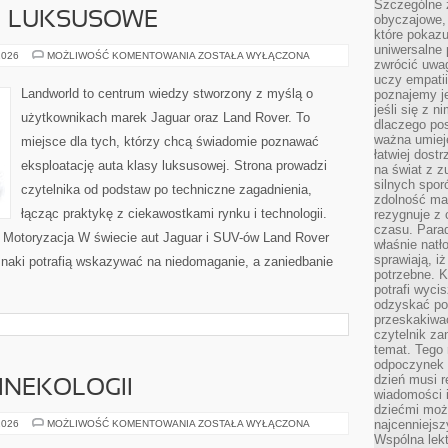
Szczególne 
 I LUKSUSOWE
obyczajowe, 
które pokazu
uniwersalne 
MARKI
2026
MOŻLIWOŚĆ KOMENTOWANIA
ZOSTAŁA WYŁĄCZONA
zwrócić uwag
PREMIUM
I
uczy empatii
LUKSUSOWE
Landworld to centrum wiedzy stworzony z myślą o
poznajemy j
jeśli się z 
użytkownikach marek Jaguar oraz Land Rover. To
dlaczego pos
ważna umieję
miejsce dla tych, którzy chcą świadomie poznawać
łatwiej dost
eksploatację auta klasy luksusowej. Strona prowadzi
na świat z z
silnych spor
czytelnika od podstaw po techniczne zagadnienia,
zdolność ma 
łącząc praktykę z ciekawostkami rynku i technologii.
rezygnuje z 
czasu. Parad
 i Motoryzacja W świecie aut Jaguar i SUV-ów Land Rover
właśnie natło
sprawiają, iż
znaki potrafią wskazywać na niedomaganie, a zaniedbanie
potrzebne. K
potrafi wyci
odzyskać po
przeskakiwa
czytelnik za
temat. Tego 
odpoczynek 
dzień musi r
GINEKOLOGII
wiadomości i
dziećmi moż
FAKTY
najcenniejsz
2026
MOŻLIWOŚĆ KOMENTOWANIA
ZOSTAŁA WYŁĄCZONA
I
Wspólna lekt
MITY