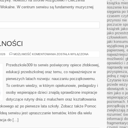
muzykę. Nowości na stronie Rozgrzewki i Ćwiczenia
książka mies
a Wokalne. W centrum serwisu są fundamenty muzycznej
noszenie ksi
sięgania po t
czasem czyta
przynosi nie
poczucie spo
książek jako
jako przestr
człowiekiem
jaki konsumu
LNOŚCI
wyjątkową p
papierowej, 
PRAWO
najważniejsz
2026
MOŻLIWOŚĆ KOMENTOWANIA
ZOSTAŁA WYŁĄCZONA
I
możliwość gł
FORMALNOŚCI
opowieści i 
Przedszkole309 to serwis poświęcony opiece żłobkowej,
naprawdę wa
przyspiesza
edukacji przedszkolnej oraz temu, co najważniejsze w
jedną z najc
pierwszych latach rozwoju: nauczaniu początkowemu.
Czytanie ksi
przede wszys
To centrum wiedzy, w którym opiekunowie, pedagodzy i
obowiązek sz
osoby wspierające dzieci znajdą sprawdzone inspiracje
nim jako o j
wspierającyc
dotyczące rutyny dnia z maluchem oraz kształtowania
poziomach. K
porządkują m
obkowego aż po pierwsze lata szkoły. Zobacz także Pomoc
zwiększają z
Ideą serwisu jest upraszczanie tematów, które dla wielu
rozumieć św
informacji do
acja do […]
fragmentaryc
czymś znacz