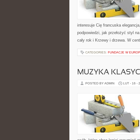
interesuje Cię francuska elegancj
podpowiedzi, jak przełożyć styl n
cały rok i Krzewy i drzewa. W cen
CATEGORIES:
FUNDACJE W EUROP
MUZYKA KLASY
POSTED BY ADMIN
LUT - 16 - 