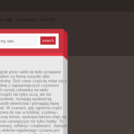
SCRIBE
FACEBOOK
TWITTER
ążek przez wiele lat było uznawane
tkim za formę rozrywki albo
kolny. Dziś coraz częściej mówi się o
ednej z najważniejszych czynności
h rozwój człowieka na wielu
siążki nie tylko uczą, ale też
yślenie, rozwijają wyobraźnię,
asób słownictwa i pomagają lepiej
iat. W czasach, gdy ogromna część
ciera do nas w krótkiej, szybkiej i
znej formie, spokojna lektura staje się
nie cenniejszym niż tylko hobby. To
ntracji, refleksji i cierpliwości. Jednym
 efektów regularnego czytania jest