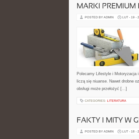
MARKI PREMIUM
POSTED BY ADMIN
LUT - 19 - 
Polecamy Lifestyle i Motoryzacja
liczą się niuanse. Nawet drobne o
obsługi może przełożyć […]
CATEGORIES:
LITERATURA
FAKTY I MITY W 
POSTED BY ADMIN
LUT - 18 - 