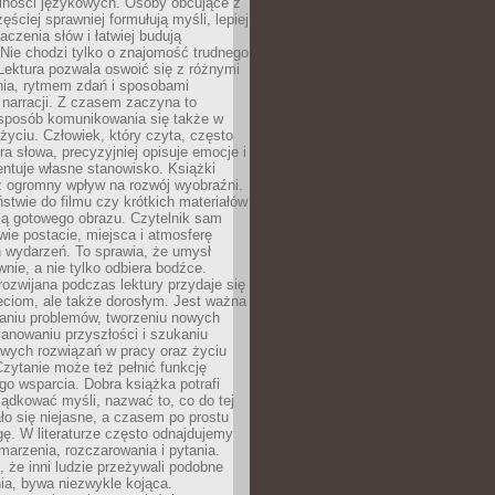
lności językowych. Osoby obcujące z
ęściej sprawniej formułują myśli, lepiej
aczenia słów i łatwiej budują
Nie chodzi tylko o znajomość trudnego
Lektura pozwala oswoić się z różnymi
nia, rytmem zdań i sposobami
narracji. Z czasem zaczyna to
sposób komunikowania się także w
yciu. Człowiek, który czyta, często
era słowa, precyzyjniej opisuje emocje i
entuje własne stanowisko. Książki
ż ogromny wpływ na rozwój wyobraźni.
stwie do filmu czy krótkich materiałów
ją gotowego obrazu. Czytelnik sam
wie postacie, miejsca i atmosferę
 wydarzeń. To sprawia, że umysł
wnie, a nie tylko odbiera bodźce.
ozwijana podczas lektury przydaje się
ieciom, ale także dorosłym. Jest ważna
aniu problemów, tworzeniu nowych
anowaniu przyszłości i szukaniu
owych rozwiązań w pracy oraz życiu
zytanie może też pełnić funkcję
o wsparcia. Dobra książka potrafi
ądkować myśli, nazwać to, co do tej
o się niejasne, a czasem po prostu
gę. W literaturze często odnajdujemy
 marzenia, rozczarowania i pytania.
że inni ludzie przeżywali podobne
ia, bywa niezwykle kojąca.