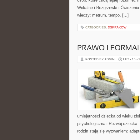
osób, które chcą lepiej rozumieć 
Wokalne i Rozgrzewki i Ćwiczeni
wiedzy: metrum, tempo, […]
CATEGORIES:
DSKRAKOW
PRAWO I FORMA
POSTED BY ADMIN
LUT - 15 - 
umiejętności dziecka od wieku żł
psychologiczna i Rozwój dziecka. 
rodzin stają się wyzwaniem: adapt