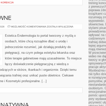
H KOREKCJA
trening konce
z pierwszych
poprawa zdo
książkami cz
rozumieją zn
YWNE
wypowiedzi. 
słownictwa. 
SKŁADNIKI
2026
MOŻLIWOŚĆ KOMENTOWANIA
ZOSTAŁA WYŁĄCZONA
stylami pisa
AKTYWNE
prowadzenia 
wpływać na 
Estetica Endermologia to portal tworzony z myślą o
codziennym ż
osobach, które chcą rozsądnie dbać o urodę i
trafniej dobi
lepiej argum
jednocześnie rozumieć, jak działają produkty do
mają równie
pielęgnacji, na czym polega estetyka lekarska oraz
W przeciwień
wideo nie da
które terapie gabinetowe mają uzasadnienie. To miejsce
tworzy w gło
opisywanych
łączy doświadczenie pielęgnacyjną z wiedzą o
pracuje akty
dzących w skórze, tkankach i organizmie. Dzięki temu
Wyobraźnia r
nie tylko dz
iązania trafniej oraz unikać puste obietnice. Ciekawe
w rozwiązyw
lne i Kosmetyki profesjonalne. […]
pomysłów, pl
niestandard
osobistym. C
emocjonalneg
pomóc uporz
pory wydawał
przynieść ul
RNATYWNA
własne lęki,