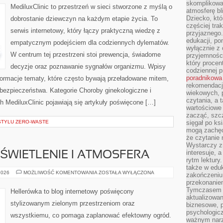
skomplikowan
W
MediluxClinic to przestrzeń w sieci stworzone z myślą o
GINEKOLOGII
atmosferę bl
Dziecko, któ
dobrostanie dziewczyn na każdym etapie życia. To
częściej trak
serwis internetowy, który łączy praktyczną wiedzę z
przyjaznego.
edukacji, po
empatycznym podejściem dla codziennych dylematów.
wyłącznie z 
W centrum tej przestrzeni stoi prewencja, świadome
przyjemnośc
który procent
decyzje oraz poznawanie sygnałów organizmu. Wpisy
codziennej p
poradnikowa
formacje tematy, które często bywają przeładowane mitem,
rekomendacj
bezpieczeństwa. Kategorie Choroby ginekologiczne i
wiekowych, 
czytania, a 
 MediluxClinic pojawiają się artykuły poświęcone […]
wartościowe 
zacząć, szcz
 STYLU ZERO-WASTE
sięgał po k
mogą zachęc
że czytanie n
Wystarczy z
interesuje, 
ŚWIETLENIE I ATMOSFERA
rytm lektury
także w eduk
OGRÓD
2026
MOŻLIWOŚĆ KOMENTOWANIA
ZOSTAŁA WYŁĄCZONA
zakończeniu 
NOCĄ
przekonanie
–
OŚWIETLENIE
Tymczasem w
Hellerówka to blog internetowy poświęcony
I
aktualizowan
ATMOSFERA
stylizowanym zielonym przestrzeniom oraz
biznesowe, 
psychologicz
wszystkiemu, co pomaga zaplanować efektowny ogród.
ważnym narz