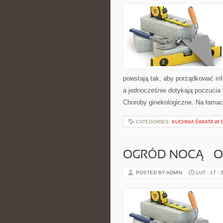
powstają tak, aby porządkować in
a jednocześnie dotykają poczucia 
Choroby ginekologiczne. Na łamach
CATEGORIES:
KUCHNIA ŚWIATA W
OGRÓD NOCĄ – O
POSTED BY ADMIN
LUT - 17 - 