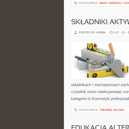
CATEGORIES:
WADY WZROKU I IC
SKŁADNIKI AKT
POSTED BY ADMIN
LUT - 15 - 
składnikach i mechanizmach zacho
czytelnik może selekcjonować rozw
kategorie to Kosmetyki profesjona
CATEGORIES:
TRENING SIŁOWY
EDUKACJA ALTE