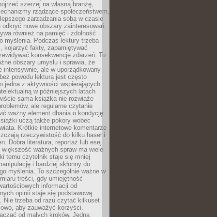
ojrzeć szerzej na własną branżę,
echanizmy rządzące społeczeństwem,
 lepszego zarządzania sobą w czasie
u odkryć nowe obszary zainteresowań.
ływa również na pamięć i zdolność
o myślenia. Podczas lektury trzeba
i, kojarzyć fakty, zapamiętywać
przewidywać konsekwencje zdarzeń. To
óżne obszary umysłu i sprawia, że
e intensywnie, ale w uporządkowany
bez powodu lektura jest często
o jedna z aktywności wspierających
telektualną w późniejszych latach
wiście sama książka nie rozwiąże
roblemów, ale regularne czytanie
ić ważny element dbania o kondycję
siążki uczą także pokory wobec
wiata. Krótkie internetowe komentarze
zczają rzeczywistość do kilku haseł i
. Dobra literatura, reportaż lub esej
e większość ważnych spraw ma wiele
ki temu czytelnik staje się mniej
anipulację i bardziej skłonny do
go myślenia. To szczególnie ważne w
iaru treści, gdy umiejętność
wartościowych informacji od
ych opinii staje się podstawową
 Nie trzeba od razu czytać kilkuset
iowo, aby zauważyć korzyści.
acząć od małych kroków. Jedna