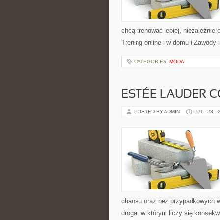
chcą trenować lepiej, niezależnie
Trening online i w domu i Zawody i
CATEGORIES:
MODA
ESTÉE LAUDER C
POSTED BY ADMIN
LUT - 23 - 
chaosu oraz bez przypadkowych wy
droga, w którym liczy się konsek