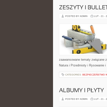
ZESZYTY I BULLE
POSTED BY ADMIN
LUT - 21 - 
zaawansowane tematy związane z 
Natura i Przedmioty i Rysowanie i
CATEGORIES:
BEZPIECZEŃSTWO 
ALBUMY I PŁYTY
POSTED BY ADMIN
LUT - 21 - 