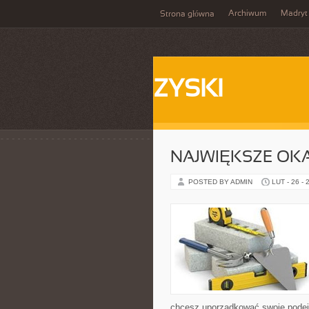
Archiwum
Madryt
Strona główna
ZYSKI
NAJWIĘKSZE OK
POSTED BY ADMIN
LUT - 26 - 
chcesz uporządkować swoje podejśc