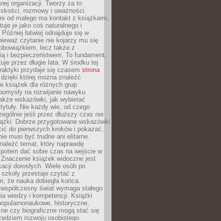
ej organizacji. Tworzy za to
iskości, rozmowy i uważności.
re od małego ma kontakt z książkami,
tuje je jako coś naturalnego i
 Później łatwiej odnajduje się w
nieważ czytanie nie kojarzy mu się
obowiązkiem, lecz także z
ią i bezpieczeństwem. To fundament,
uje przez długie lata. W środku tej
raktyki przydaje się czasem
strona
dzięki której można znaleźć
e książek dla różnych grup
pomysły na rozwijanie nawyku
także wskazówki, jak wybierać
tytuły. Nie każdy wie, od czego
ególnie jeśli przez dłuższy czas nie
siążki. Dobrze przygotowane wskazówki
ić do pierwszych kroków i pokazać,
ie musi być trudne ani elitarne.
naleźć temat, który naprawdę
a potem dać sobie czas na wejście w
. Znaczenie książek widoczne jest
acji dorosłych. Wiele osób po
szkoły przestaje czytać z
m, że nauka dobiegła końca.
spółczesny świat wymaga stałego
ia wiedzy i kompetencji. Książki
popularnonaukowe, historyczne,
ne czy biograficzne mogą stać się
ędziem rozwoju osobistego.