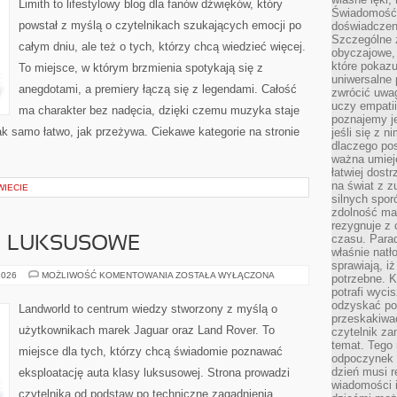
Limith to lifestylowy blog dla fanów dźwięków, który
Świadomość, 
powstał z myślą o czytelnikach szukających emocji po
doświadczen
Szczególne 
całym dniu, ale też o tych, którzy chcą wiedzieć więcej.
obyczajowe, 
które pokazu
To miejsce, w którym brzmienia spotykają się z
uniwersalne 
anegdotami, a premiery łączą się z legendami. Całość
zwrócić uwag
uczy empatii
ma charakter bez nadęcia, dzięki czemu muzyka staje
poznajemy j
 tak samo łatwo, jak przeżywa. Ciekawe kategorie na stronie
jeśli się z 
dlaczego pos
ważna umieję
łatwiej dost
na świat z z
WIECIE
silnych spor
zdolność ma 
rezygnuje z 
czasu. Parad
 I LUKSUSOWE
właśnie natło
sprawiają, iż
MARKI
2026
MOŻLIWOŚĆ KOMENTOWANIA
ZOSTAŁA WYŁĄCZONA
potrzebne. K
PREMIUM
potrafi wyci
I
LUKSUSOWE
odzyskać po
Landworld to centrum wiedzy stworzony z myślą o
przeskakiwa
użytkownikach marek Jaguar oraz Land Rover. To
czytelnik za
temat. Tego 
miejsce dla tych, którzy chcą świadomie poznawać
odpoczynek 
dzień musi r
eksploatację auta klasy luksusowej. Strona prowadzi
wiadomości i
czytelnika od podstaw po techniczne zagadnienia,