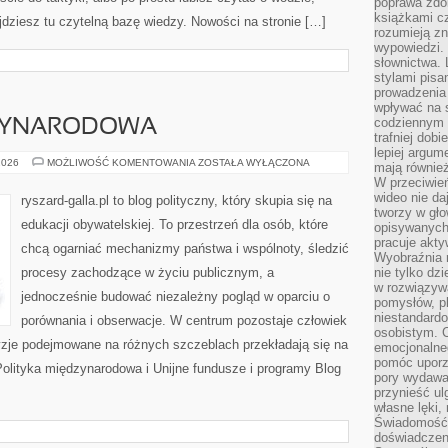
poprawa zdo
książkami cz
ajdziesz tu czytelną bazę wiedzy. Nowości na stronie […]
rozumieją zn
wypowiedzi. 
słownictwa. 
stylami pisa
prowadzenia 
wpływać na 
codziennym ż
DZYNARODOWA
trafniej dobi
lepiej argum
POLITYKA
2026
MOŻLIWOŚĆ KOMENTOWANIA
ZOSTAŁA WYŁĄCZONA
mają równie
MIĘDZYNARODOWA
W przeciwień
wideo nie da
ryszard-galla.pl to blog polityczny, który skupia się na
tworzy w gło
edukacji obywatelskiej. To przestrzeń dla osób, które
opisywanych
pracuje akty
chcą ogarniać mechanizmy państwa i wspólnoty, śledzić
Wyobraźnia r
procesy zachodzące w życiu publicznym, a
nie tylko dz
w rozwiązyw
jednocześnie budować niezależny pogląd w oparciu o
pomysłów, pl
niestandard
porównania i obserwacje. W centrum pozostaje człowiek
osobistym. C
cyzje podejmowane na różnych szczeblach przekładają się na
emocjonalneg
pomóc uporz
olityka międzynarodowa i Unijne fundusze i programy Blog
pory wydawał
przynieść ul
własne lęki,
Świadomość, 
doświadczen