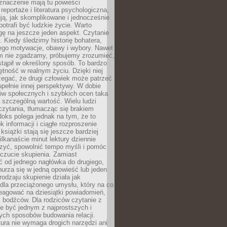
znaczenie mają tu powieści
reportaże i literatura psychologiczna,
ją, jak skomplikowane i jednocześnie
potrafi być ludzkie życie. Warto
ę na jeszcze jeden aspekt. Czytanie
. Kiedy śledzimy historię bohatera,
ego motywacje, obawy i wybory. Nawet
nim nie zgadzamy, próbujemy zrozumieć,
tąpił w określony sposób. To bardzo
tność w realnym życiu. Dzięki niej
rzegać, że drugi człowiek może patrzeć
upełnie innej perspektywy. W dobie
ów społecznych i szybkich ocen taka
szczególną wartość. Wielu ludzi
czytania, tłumacząc się brakiem
oks polega jednak na tym, że to
k informacji i ciągłe rozproszenie
 książki stają się jeszcze bardziej
ilkanaście minut lektury dziennie
szyć, spowolnić tempo myśli i pomóc
czucie skupienia. Zamiast
ć od jednego nagłówka do drugiego,
nurza się w jedną opowieść lub jeden
rodzaju skupienie działa jak
dla przeciążonego umysłu, który na co
eagować na dziesiątki powiadomień,
 bodźców. Dla rodziców czytanie z
e być jednym z najprostszych i
ych sposobów budowania relacji.
ura nie wymaga drogich narzędzi ani