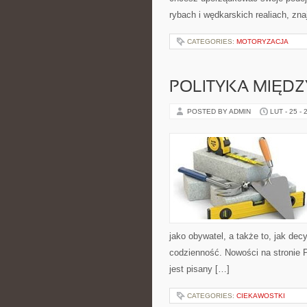
rybach i wędkarskich realiach, zn
CATEGORIES:
MOTORYZACJA
POLITYKA MIĘ
POSTED BY ADMIN
LUT - 25 - 
jako obywatel, a także to, jak de
codzienność. Nowości na stronie P
jest pisany […]
CATEGORIES:
CIEKAWOSTKI