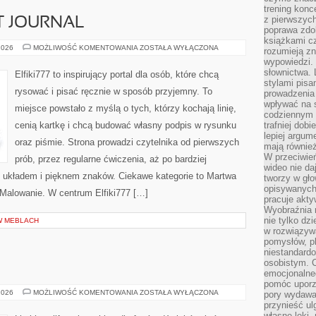
trening konce
z pierwszych
T JOURNAL
poprawa zdo
książkami cz
ZESZYTY
2026
MOŻLIWOŚĆ KOMENTOWANIA
ZOSTAŁA WYŁĄCZONA
rozumieją zn
I
wypowiedzi. 
BULLET
JOURNAL
słownictwa. 
Elfiki777 to inspirujący portal dla osób, które chcą
stylami pisa
rysować i pisać ręcznie w sposób przyjemny. To
prowadzenia 
wpływać na 
miejsce powstało z myślą o tych, którzy kochają linię,
codziennym ż
cenią kartkę i chcą budować własny podpis w rysunku
trafniej dobi
lepiej argum
oraz piśmie. Strona prowadzi czytelnika od pierwszych
mają równie
W przeciwień
prób, przez regularne ćwiczenia, aż po bardziej
wideo nie da
układem i pięknem znaków. Ciekawe kategorie to Martwa
tworzy w gło
opisywanych
 Malowanie. W centrum Elfiki777 […]
pracuje akty
Wyobraźnia r
nie tylko dz
W MEBLACH
w rozwiązyw
pomysłów, pl
niestandard
osobistym. C
emocjonalneg
pomóc uporz
ALBUMY
2026
MOŻLIWOŚĆ KOMENTOWANIA
ZOSTAŁA WYŁĄCZONA
pory wydawał
I
przynieść ul
PŁYTY
własne lęki,