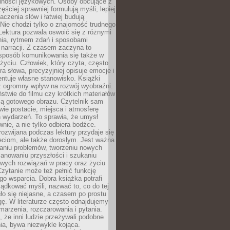
lności językowych. Osoby obcujące z
ęściej sprawniej formułują myśli, lepiej
aczenia słów i łatwiej budują
Nie chodzi tylko o znajomość trudnego
Lektura pozwala oswoić się z różnymi
nia, rytmem zdań i sposobami
narracji. Z czasem zaczyna to
sposób komunikowania się także w
yciu. Człowiek, który czyta, często
era słowa, precyzyjniej opisuje emocje i
entuje własne stanowisko. Książki
ż ogromny wpływ na rozwój wyobraźni.
stwie do filmu czy krótkich materiałów
ją gotowego obrazu. Czytelnik sam
wie postacie, miejsca i atmosferę
 wydarzeń. To sprawia, że umysł
wnie, a nie tylko odbiera bodźce.
ozwijana podczas lektury przydaje się
ieciom, ale także dorosłym. Jest ważna
aniu problemów, tworzeniu nowych
anowaniu przyszłości i szukaniu
owych rozwiązań w pracy oraz życiu
zytanie może też pełnić funkcję
o wsparcia. Dobra książka potrafi
ądkować myśli, nazwać to, co do tej
o się niejasne, a czasem po prostu
gę. W literaturze często odnajdujemy
 marzenia, rozczarowania i pytania.
że inni ludzie przeżywali podobne
ia, bywa niezwykle kojąca.