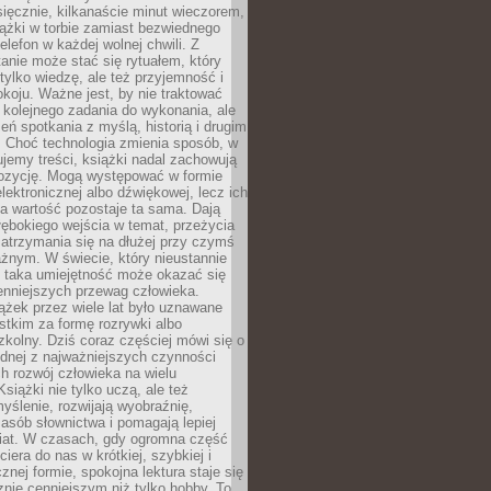
ięcznie, kilkanaście minut wieczorem,
ążki w torbie zamiast bezwiednego
elefon w każdej wolnej chwili. Z
nie może stać się rytuałem, który
 tylko wiedzę, ale też przyjemność i
koju. Ważne jest, by nie traktować
 kolejnego zadania do wykonania, ale
zeń spotkania z myślą, historią i drugim
. Choć technologia zmienia sposób, w
jemy treści, książki nadal zachowują
ozycję. Mogą występować w formie
elektronicznej albo dźwiękowej, lecz ich
a wartość pozostaje ta sama. Dają
ębokiego wejścia w temat, przeżycia
zatrzymania się na dłużej przy czymś
żnym. W świecie, który nieustannie
, taka umiejętność może okazać się
enniejszych przewag człowieka.
ążek przez wiele lat było uznawane
tkim za formę rozrywki albo
kolny. Dziś coraz częściej mówi się o
ednej z najważniejszych czynności
h rozwój człowieka na wielu
siążki nie tylko uczą, ale też
yślenie, rozwijają wyobraźnię,
asób słownictwa i pomagają lepiej
iat. W czasach, gdy ogromna część
ciera do nas w krótkiej, szybkiej i
znej formie, spokojna lektura staje się
nie cenniejszym niż tylko hobby. To