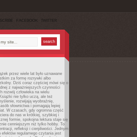
SCRIBE
FACEBOOK
TWITTER
ążek przez wiele lat było uznawane
tkim za formę rozrywki albo
kolny. Dziś coraz częściej mówi się o
ednej z najważniejszych czynności
h rozwój człowieka na wielu
siążki nie tylko uczą, ale też
yślenie, rozwijają wyobraźnię,
asób słownictwa i pomagają lepiej
iat. W czasach, gdy ogromna część
ciera do nas w krótkiej, szybkiej i
znej formie, spokojna lektura staje się
nie cenniejszym niż tylko hobby. To
ntracji, refleksji i cierpliwości. Jednym
 efektów regularnego czytania jest