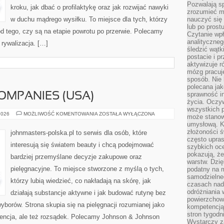
Pozwalają sp
kroku, jak dbać o profilaktykę oraz jak rozwijać nawyki
zrozumieć m
w duchu mądrego wysiłku. To miejsce dla tych, którzy
nauczyć się
lub po prost
 od tego, czy są na etapie powrotu po przerwie. Polecamy
Czytanie wp
analityczneg
 rywalizacja. […]
śledzić wątk
postacie i 
aktywizuje r
mózg pracuj
sposób. Nie 
polecana jak
sprawność in
OMPANIES (USA)
życia. Oczy
wszystkich p
ESTÉE
2026
MOŻLIWOŚĆ KOMENTOWANIA
ZOSTAŁA WYŁĄCZONA
może stanow
LAUDER
umysłową. K
COMPANIES
(USA)
złożoności ś
johnmasters-polska.pl to serwis dla osób, które
często upras
interesują się światem beauty i chcą podejmować
szybkich ocen
pokazują, ż
bardziej przemyślane decyzje zakupowe oraz
warstw. Dzię
pielęgnacyjne. To miejsce stworzone z myślą o tych,
podatny na m
samodzielne
którzy lubią wiedzieć, co nakładają na skórę, jak
czasach nadm
odróżniania 
działają substancje aktywne i jak budować rutynę bez
powierzchown
borów. Strona skupia się na pielęgnacji rozumianej jako
kompetencją.
stron tygodn
wencja, ale też rozsądek. Polecamy Johnson & Johnson
Wystarczy z