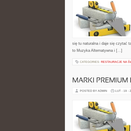
się tu naturalna i daje się czytać
to Muzyka Alternatywna i […]
CATEGORIES:
RESTAURACJE NA Ś
MARKI PREMIUM
POSTED BY ADMIN
LUT - 19 - 