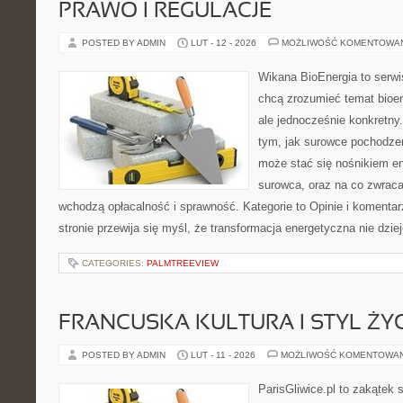
PRAWO I REGULACJE
POSTED BY ADMIN
LUT - 12 - 2026
MOŻLIWOŚĆ KOMENTOWA
Wikana BioEnergia to serwi
chcą zrozumieć temat bioen
ale jednocześnie konkretny
tym, jak surowce pochodzen
może stać się nośnikiem ene
surowca, oraz na co zwrac
wchodzą opłacalność i sprawność. Kategorie to Opinie i komentar
stronie przewija się myśl, że transformacja energetyczna nie dzie
CATEGORIES:
PALMTREEVIEW
FRANCUSKA KULTURA I STYL ŻY
POSTED BY ADMIN
LUT - 11 - 2026
MOŻLIWOŚĆ KOMENTOWA
ParisGliwice.pl to zakątek 