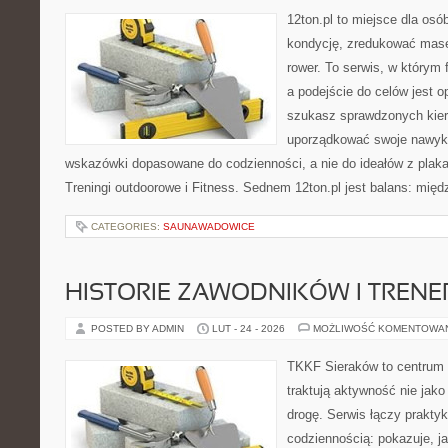
12ton.pl to miejsce dla os
kondycję, zredukować masę 
rower. To serwis, w którym 
a podejście do celów jest o
szukasz sprawdzonych kier
uporządkować swoje nawyki,
wskazówki dopasowane do codzienności, a nie do ideałów z plakat
Treningi outdoorowe i Fitness. Sednem 12ton.pl jest balans: mię
CATEGORIES:
SAUNAWADOWICE
HISTORIE ZAWODNIKÓW I TREN
POSTED BY ADMIN
LUT - 24 - 2026
MOŻLIWOŚĆ KOMENTOWA
TKKF Sieraków to centrum w
traktują aktywność nie jako
drogę. Serwis łączy prakty
codziennością: pokazuje, j