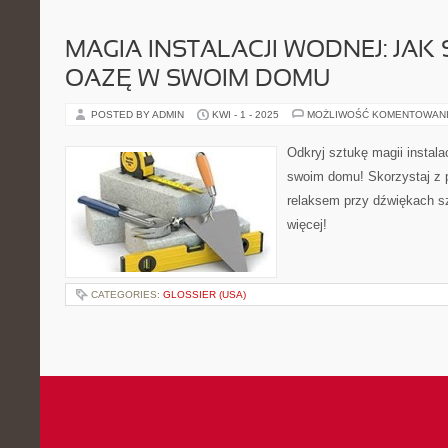
MAGIA INSTALACJI WODNEJ: JA
OAZĘ W SWOIM DOMU
POSTED BY ADMIN
KWI - 1 - 2025
MOŻLIWOŚĆ KOMENTOWAN
Odkryj sztukę magii instala
swoim domu! Skorzystaj z p
relaksem przy dźwiękach sz
więcej!
CATEGORIES:
GLOSSIER (USA)