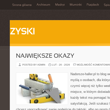
Archiwum
Madryt
Muminki
Psajdack
Strona główna
Spis
ZYSKI
NAJWIĘKSZE OKAZY
POSTED BY ADMIN
LUT - 26 - 2026
MOŻLIWOŚĆ KOMENTOWA
Nadorsze-haller.pl to blog w
myślą o osobach, dla który
czymś więcej niż tylko we
miejsce, w którym doświadc
każdy tekst ma pomagać łow
satysfakcją. Jeśli szukas
chcesz uporządkować swoje podejście do taktyki, albo po prostu 