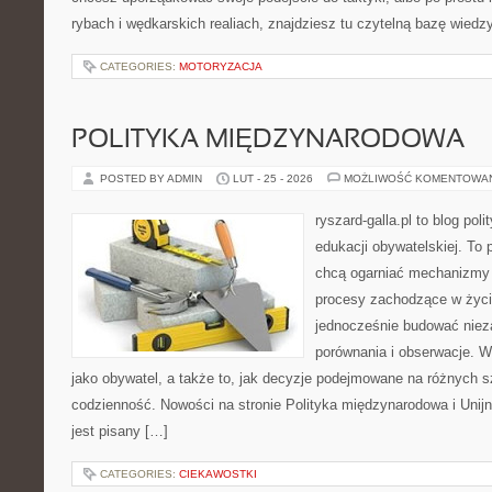
rybach i wędkarskich realiach, znajdziesz tu czytelną bazę wiedz
CATEGORIES:
MOTORYZACJA
POLITYKA MIĘDZYNARODOWA
POSTED BY ADMIN
LUT - 25 - 2026
MOŻLIWOŚĆ KOMENTOWA
ryszard-galla.pl to blog pol
edukacji obywatelskiej. To 
chcą ogarniać mechanizmy p
procesy zachodzące w życi
jednocześnie budować nieza
porównania i obserwacje. W
jako obywatel, a także to, jak decyzje podejmowane na różnych s
codzienność. Nowości na stronie Polityka międzynarodowa i Unij
jest pisany […]
CATEGORIES:
CIEKAWOSTKI