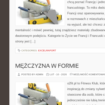
chcą poznać Francję i jedn
francuskiego. To miks dwó
Francji oraz opanowywania 
w rozmowach z mieszkańca
na wyjazd, ale też chcesz 
mentalność i mówić pewniej, tutaj znajdziesz materiały zbudowan
dwutorowym podejściu. Kategorie to Życie we Francji i Francuski 
strony jest […]
CATEGORIES:
EXCELRAPORT
MĘŻCZYZNA W FORMIE
POSTED BY ADMIN
LUT - 10 - 2026
MOŻLIWOŚĆ KOMENTOWA
o2fit.pl to Fitness Klub, kt
inspiracją do zmiany sylwetk
stworzone dla osób, które c
jednocześnie nie lubią treni