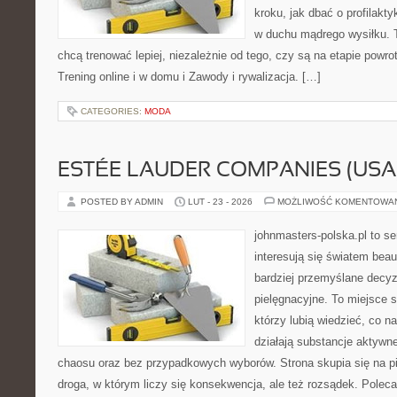
kroku, jak dbać o profilakty
w duchu mądrego wysiłku. T
chcą trenować lepiej, niezależnie od tego, czy są na etapie powr
Trening online i w domu i Zawody i rywalizacja. […]
CATEGORIES:
MODA
ESTÉE LAUDER COMPANIES (USA
POSTED BY ADMIN
LUT - 23 - 2026
MOŻLIWOŚĆ KOMENTOWA
johnmasters-polska.pl to se
interesują się światem bea
bardziej przemyślane decy
pielęgnacyjne. To miejsce 
którzy lubią wiedzieć, co na
działają substancje aktywn
chaosu oraz bez przypadkowych wyborów. Strona skupia się na pi
droga, w którym liczy się konsekwencja, ale też rozsądek. Pol