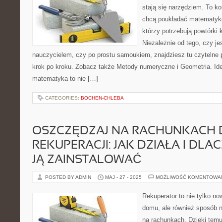
stają się narzędziem. To k
chcą poukładać matematykę
którzy potrzebują powtórki
Niezależnie od tego, czy j
nauczycielem, czy po prostu samoukiem, znajdziesz tu czytelne 
krok po kroku. Zobacz także Metody numeryczne i Geometria. Ide
matematyka to nie […]
CATEGORIES:
BOCHEN-CHLEBA
OSZCZĘDZAJ NA RACHUNKACH D
REKUPERACJI: JAK DZIAŁA I DL
JĄ ZAINSTALOWAĆ
POSTED BY ADMIN
MAJ - 27 - 2025
MOŻLIWOŚĆ KOMENTOWA
Rekuperator to nie tylko n
domu, ale również sposób 
na rachunkach. Dzięki temu