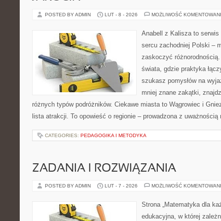
POSTED BY ADMIN
LUT - 8 - 2026
MOŻLIWOŚĆ KOMENTOWAN
Anabell z Kalisza to serwi
sercu zachodniej Polski – mi
zaskoczyć różnorodnością. 
świata, gdzie praktyka łączy
szukasz pomysłów na wyjaz
mniej znane zakątki, znajdz
różnych typów podróżników. Ciekawe miasta to Wągrowiec i Gniez
lista atrakcji. To opowieść o regionie – prowadzona z uważnością 
CATEGORIES:
PEDAGOGIKA I METODYKA
ZADANIA I ROZWIĄZANIA
POSTED BY ADMIN
LUT - 7 - 2026
MOŻLIWOŚĆ KOMENTOWAN
Strona „Matematyka dla każ
edukacyjna, w której zależn