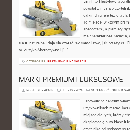
Limith to lifestylowy blog d
powstał z myślą o czytelni
całym dniu, ale też o tych,
To miejsce, w którym brzmi
anegdotami, a premiery łąc
ma charakter bez nadęcia,
się tu naturalna i daje się czytać tak samo łatwo, jak przeżywa. C
to Muzyka Alternatywna i […]
CATEGORIES:
RESTAURACJE NA ŚWIECIE
MARKI PREMIUM I LUKSUSOWE
POSTED BY ADMIN
LUT - 19 - 2026
MOŻLIWOŚĆ KOMENTOWA
Landworld to centrum wied
użytkownikach marek Jagua
miejsce dla tych, którzy 
eksploatację auta klasy lu
czytelnika od podstaw po t