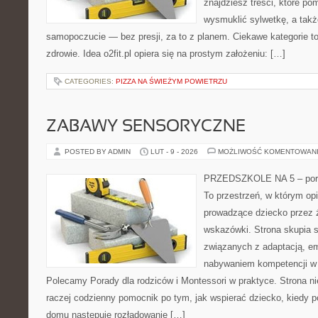
znajdziesz treści, które p
wysmuklić sylwetkę, a takż
samopoczucie — bez presji, za to z planem. Ciekawe kategorie to 
zdrowie. Idea o2fit.pl opiera się na prostym założeniu: […]
CATEGORIES:
PIZZA NA ŚWIEŻYM POWIETRZU
ZABAWY SENSORYCZNE
POSTED BY ADMIN
LUT - 9 - 2026
MOŻLIWOŚĆ KOMENTOWAN
PRZEDSZKOLE NA 5 – porta
To przestrzeń, w którym op
prowadzące dziecko przez ż
wskazówki. Strona skupia s
związanych z adaptacją, em
nabywaniem kompetencji w
Polecamy Porady dla rodziców i Montessori w praktyce. Strona nie 
raczej codzienny pomocnik po tym, jak wspierać dziecko, kiedy p
domu następuje rozładowanie […]