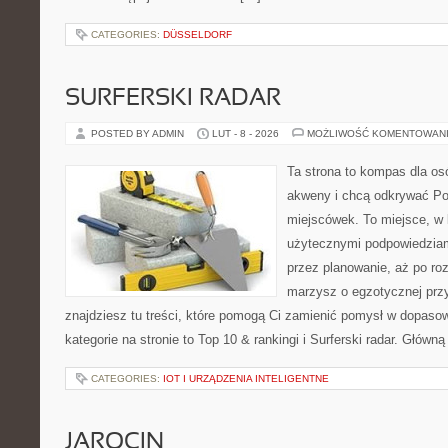
CATEGORIES:
DÜSSELDORF
SURFERSKI RADAR
POSTED BY ADMIN
LUT - 8 - 2026
MOŻLIWOŚĆ KOMENTOWAN
Ta strona to kompas dla os
akweny i chcą odkrywać Po
miejscówek. To miejsce, w 
użytecznymi podpowiedziam
przez planowanie, aż po roz
marzysz o egzotycznej przy
znajdziesz tu treści, które pomogą Ci zamienić pomysł w dopas
kategorie na stronie to Top 10 & rankingi i Surferski radar. Główną
CATEGORIES:
IOT I URZĄDZENIA INTELIGENTNE
JAROCIN