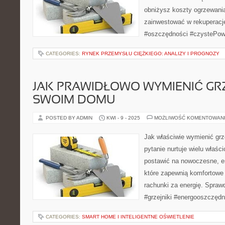
obniżysz koszty ogrzewani
zainwestować w rekuperację
#oszczędności #czystePow
CATEGORIES:
RYNEK PRZEMYSŁU CIĘŻKIEGO: ANALIZY I PROGNOZY
JAK PRAWIDŁOWO WYMIENIĆ GRZ
SWOIM DOMU
POSTED BY ADMIN
KWI - 9 - 2025
MOŻLIWOŚĆ KOMENTOWAN
Jak właściwie wymienić gr
pytanie nurtuje wielu właśc
postawić na nowoczesne, 
które zapewnią komfortowe 
rachunki za energię. Sprawd
#grzejniki #energooszczęd
CATEGORIES:
SMART HOME I INTELIGENTNE OŚWIETLENIE