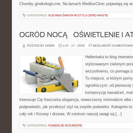
Choroby ginekologiczne. Na łamach MediluxClinic pojawiają się a
CATEGORIES:
KUCHNIA ŚWIATA W STYLU ZERO-WASTE
OGRÓD NOCĄ – OŚWIETLENIE I 
POSTED BY ADMIN
LUT - 17 - 2026
MOŻLIWOŚĆ KOMENTOWA
Hellerówka to blog interne
stylizowanym zielonym prz
wszystkiemu, co pomaga z
To miejsce, w którym pomy
ogrodniczym: od pierwszej s
kompozycję nasadzeń, mater
interesuje Cię francuska elegancja, nowoczesny minimalizm albo 
podpowiedzi, jak przełożyć styl na zwykłe podwórko. Kategorie to
cały rok i Krzewy i drzewa. W centrum naszej uwagi są […]
CATEGORIES:
FUNDACJE W EUROPIE