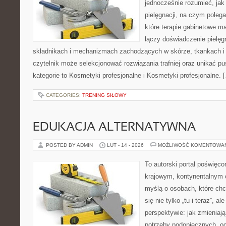
jednocześnie rozumieć, jak 
pielęgnacji, na czym polega
które terapie gabinetowe m
łączy doświadczenie pielęg
składnikach i mechanizmach zachodzących w skórze, tkankach i 
czytelnik może selekcjonować rozwiązania trafniej oraz unikać pu
kategorie to Kosmetyki profesjonalne i Kosmetyki profesjonalne. 
CATEGORIES:
TRENING SIŁOWY
EDUKACJA ALTERNATYWNA
POSTED BY ADMIN
LUT - 14 - 2026
MOŻLIWOŚĆ KOMENTOWA
To autorski portal poświęco
krajowym, kontynentalnym 
myślą o osobach, które chc
się nie tylko „tu i teraz”, a
perspektywie: jak zmieniają
potrzeby podopiecznych, oc