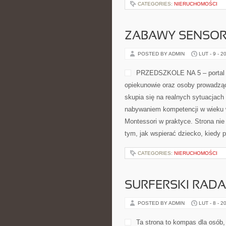
CATEGORIES:
NIERUCHOMOŚCI
ZABAWY SENSO
POSTED BY ADMIN
LUT - 9 - 2
PRZEDSZKOLE NA 5 – portal o
opiekunowie oraz osoby prowadząc
skupia się na realnych sytuacjach
nabywaniem kompetencji w wieku 
Montessori w praktyce. Strona nie 
tym, jak wspierać dziecko, kiedy 
CATEGORIES:
NIERUCHOMOŚCI
SURFERSKI RAD
POSTED BY ADMIN
LUT - 8 - 2
Ta strona to kompas dla osób