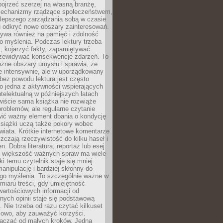
ojrzeć szerzej na własną branżę,
echanizmy rządzące społeczeństwem,
 lepszego zarządzania sobą w czasie
u odkryć nowe obszary zainteresowań.
ływa również na pamięć i zdolność
o myślenia. Podczas lektury trzeba
i, kojarzyć fakty, zapamiętywać
przewidywać konsekwencje zdarzeń. To
óżne obszary umysłu i sprawia, że
e intensywnie, ale w uporządkowany
bez powodu lektura jest często
o jedna z aktywności wspierających
telektualną w późniejszych latach
wiście sama książka nie rozwiąże
roblemów, ale regularne czytanie
ić ważny element dbania o kondycję
siążki uczą także pokory wobec
wiata. Krótkie internetowe komentarze
zczają rzeczywistość do kilku haseł i
. Dobra literatura, reportaż lub esej
e większość ważnych spraw ma wiele
ki temu czytelnik staje się mniej
anipulację i bardziej skłonny do
go myślenia. To szczególnie ważne w
iaru treści, gdy umiejętność
wartościowych informacji od
ych opinii staje się podstawową
 Nie trzeba od razu czytać kilkuset
iowo, aby zauważyć korzyści.
acząć od małych kroków. Jedna