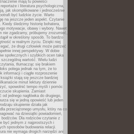
znaczenie mają tu powieści
reportaże i literatura psychologiczna,
ją, jak skomplikowane i jednocześnie
potrafi być ludzkie życie. Warto
ę na jeszcze jeden aspekt. Czytanie
. Kiedy śledzimy historię bohatera,
ego motywacje, obawy i wybory. Nawet
nim nie zgadzamy, próbujemy zrozumieć,
tąpił w określony sposób. To bardzo
tność w realnym życiu. Dzięki niej
rzegać, że drugi człowiek może patrzeć
upełnie innej perspektywy. W dobie
ów społecznych i szybkich ocen taka
szczególną wartość. Wielu ludzi
czytania, tłumacząc się brakiem
oks polega jednak na tym, że to
k informacji i ciągłe rozproszenie
 książki stają się jeszcze bardziej
ilkanaście minut lektury dziennie
szyć, spowolnić tempo myśli i pomóc
czucie skupienia. Zamiast
ć od jednego nagłówka do drugiego,
nurza się w jedną opowieść lub jeden
rodzaju skupienie działa jak
dla przeciążonego umysłu, który na co
eagować na dziesiątki powiadomień,
 bodźców. Dla rodziców czytanie z
e być jednym z najprostszych i
ych sposobów budowania relacji.
ura nie wymaga drogich narzędzi ani