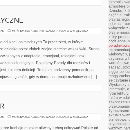
skomplikowan
atmosferę bl
Dziecko, któ
częściej trak
przyjaznego.
RYCZNE
edukacji, po
wyłącznie z 
ZABAWY
026
MOŻLIWOŚĆ KOMENTOWANIA
ZOSTAŁA WYŁĄCZONA
przyjemnośc
SENSORYCZNE
który procent
codziennej p
 edukacji najmłodszych To przestrzeń, w którym
poradnikowa
e dziecko przez żłobek znajdą rzetelne wskazówki. Strona
rekomendacj
wiekowych, 
 związanych z adaptacją, emocjami, relacjami oraz
czytania, a 
wczesnodziecięcym. Polecamy Porady dla rodziców i
wartościowe 
zacząć, szcz
jest zbiorem definicji. To raczej codzienny pomocnik po
sięgał po k
mogą zachęc
pojawia się złość, gdy w domu następuje rozładowanie […]
że czytanie n
Wystarczy z
interesuje, 
rytm lektury
także w eduk
zakończeniu 
AR
przekonanie
Tymczasem w
aktualizowan
SURFERSKI
026
MOŻLIWOŚĆ KOMENTOWANIA
ZOSTAŁA WYŁĄCZONA
biznesowe, 
RADAR
psychologicz
, które kochają morskie akweny i chcą odkrywać Polskę od
ważnym narz