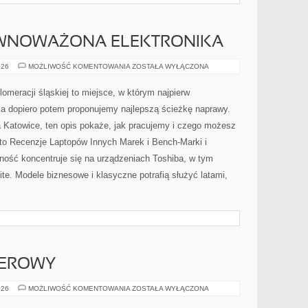
ÓWNOWAŻONA ELEKTRONIKA
EKOLOGIA
026
MOŻLIWOŚĆ KOMENTOWANIA
ZOSTAŁA WYŁĄCZONA
I
ZRÓWNOWAŻONA
ELEKTRONIKA
omeracji śląskiej to miejsce, w którym najpierw
a dopiero potem proponujemy najlepszą ścieżkę naprawy.
ba Katowice, ten opis pokaże, jak pracujemy i czego możesz
 to Recenzje Laptopów Innych Marek i Bench-Marki i
ność koncentruje się na urządzeniach Toshiba, w tym
lite. Modele biznesowe i klasyczne potrafią służyć latami,
TEROWY
SPRZĘT
026
MOŻLIWOŚĆ KOMENTOWANIA
ZOSTAŁA WYŁĄCZONA
KOMPUTEROWY