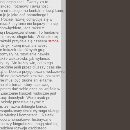
ej organizacji. Tworzy za to
iskości, rozmowy i uważności.
re od małego ma kontakt z książkami,
tuje je jako coś naturalnego i
 Później łatwiej odnajduje się w
nieważ czytanie nie kojarzy mu się
obowiązkiem, lecz także z
ią i bezpieczeństwem. To fundament,
uje przez długie lata. W środku tej
raktyki przydaje się czasem
strona
dzięki której można znaleźć
e książek dla różnych grup
pomysły na rozwijanie nawyku
także wskazówki, jak wybierać
tytuły. Nie każdy wie, od czego
ególnie jeśli przez dłuższy czas nie
siążki. Dobrze przygotowane wskazówki
ić do pierwszych kroków i pokazać,
ie musi być trudne ani elitarne.
naleźć temat, który naprawdę
a potem dać sobie czas na wejście w
. Znaczenie książek widoczne jest
acji dorosłych. Wiele osób po
szkoły przestaje czytać z
m, że nauka dobiegła końca.
spółczesny świat wymaga stałego
ia wiedzy i kompetencji. Książki
popularnonaukowe, historyczne,
ne czy biograficzne mogą stać się
ędziem rozwoju osobistego.