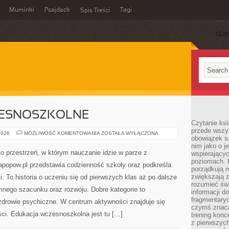
Muminki
Psajdack
Tagi
Spis Treści
SUB
ZESNOSZKOLNE
Czytanie ksi
przede wszys
NAUCZANIE
2026
MOŻLIWOŚĆ KOMENTOWANIA
ZOSTAŁA WYŁĄCZONA
obowiązek sz
WCZESNOSZKOLNE
nim jako o j
 przestrzeń, w którym nauczanie idzie w parze z
wspierającyc
poziomach. K
popow.pl przedstawia codzienność szkoły oraz podkreśla
porządkują m
zwiększają z
. To historia o uczeniu się od pierwszych klas aż po dalsze
rozumieć św
nego szacunku oraz rozwoju. Dobre kategorie to
informacji do
fragmentaryc
 zdrowie psychiczne. W centrum aktywności znajduje się
czymś znacz
ści. Edukacja wczesnoszkolna jest tu […]
trening konce
z pierwszych