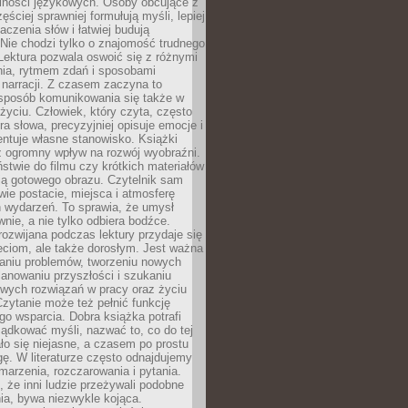
lności językowych. Osoby obcujące z
ęściej sprawniej formułują myśli, lepiej
aczenia słów i łatwiej budują
Nie chodzi tylko o znajomość trudnego
Lektura pozwala oswoić się z różnymi
nia, rytmem zdań i sposobami
narracji. Z czasem zaczyna to
sposób komunikowania się także w
yciu. Człowiek, który czyta, często
era słowa, precyzyjniej opisuje emocje i
entuje własne stanowisko. Książki
ż ogromny wpływ na rozwój wyobraźni.
stwie do filmu czy krótkich materiałów
ją gotowego obrazu. Czytelnik sam
wie postacie, miejsca i atmosferę
 wydarzeń. To sprawia, że umysł
wnie, a nie tylko odbiera bodźce.
ozwijana podczas lektury przydaje się
ieciom, ale także dorosłym. Jest ważna
aniu problemów, tworzeniu nowych
anowaniu przyszłości i szukaniu
owych rozwiązań w pracy oraz życiu
zytanie może też pełnić funkcję
o wsparcia. Dobra książka potrafi
ądkować myśli, nazwać to, co do tej
o się niejasne, a czasem po prostu
gę. W literaturze często odnajdujemy
 marzenia, rozczarowania i pytania.
że inni ludzie przeżywali podobne
ia, bywa niezwykle kojąca.