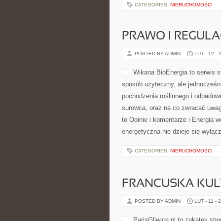
CATEGORIES:
NIERUCHOMOŚCI
PRAWO I REGULA
POSTED BY ADMIN
LUT - 12 - 
Wikana BioEnergia to serwis s
sposób użyteczny, ale jednocześni
pochodzenia roślinnego i odpadowe
surowca, oraz na co zwracać uwag
to Opinie i komentarze i Energia w
energetyczna nie dzieje się wyłąc
CATEGORIES:
NIERUCHOMOŚCI
FRANCUSKA KULT
POSTED BY ADMIN
LUT - 11 - 
ParisGliwice.pl to zakątek stw