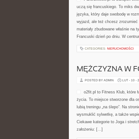
uczą się francuskiego. To miks d
języka, który daje swobodę w ro
wyjazd, ale też chcesz zrozumieć 
materiały zbudowane właśnie na ty
Francuski dzień po dniu. W centrum
CATEGORIES:
NIERUCHOMOŚCI
MĘŻCZYZNA W F
POSTED BY ADMIN
LUT - 10 - 
o2fit.pl to Fitness Klub, które
życia. To miejsce stworzone dla o
lubią treningu „na ślepo”. Na stro
wysmuklić sylwetkę, a także wspi
Ciekawe kategorie to Joga i stretch
założeniu: […]