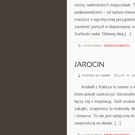
strony nadmorskich miejscówek. T
podpowiedziami – od wyboru kierun
marzysz o egzotycznej przygodzie 
zamienić pomysł w dopasowany scen
Surferski radar. Główną ideą […]
CATEGORIES:
NIERUCHOMOŚCI
JAROCIN
POSTED BY ADMIN
LUT - 8 - 2
Anabell z Kalisza to serwis o
które potrafi zaskoczyć różnorodn
łączy się z inspiracją. Jeśli szu
zakątki, znajdziesz tu materiały 
i Gniezno. To nie jest wyłącznie li
uważnością na detale. […]
CATEGORIES:
NIERUCHOMOŚCI