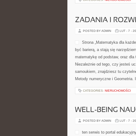
ZADANIA I ROZW
POSTED BY ADMIN
LUT - 7 - 2
Strona „Matematyka dla każdeg
być barierą, a stają się narzędzi
matematykę od podstaw, oraz dla t
Niezależnie od tego, czy jesteś u
samoukiem, znajdziesz tu czyteln
Metody numeryczne i Geometria. I
CATEGORIES:
NIERUCHOMOŚCI
WELL-BEING NAU
POSTED BY ADMIN
LUT - 7 - 2
ten serwis to portal edukacyj