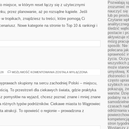
Pozwalają sp
o miejsce, w którym reset łączy się z użytecznymi
zrozumieć m
nauczyć się
ku, przez planowanie, aż po rozsądne kąpiele. Jeśli
lub po prost
w tropikach, znajdziesz tu treści, które pomogą Ci
Czytanie wp
analityczneg
ariusz. Nowe kategorie na stronie to Top 10 & rankingi i
śledzić wątk
postacie i 
aktywizuje r
mózg pracuj
sposób. Nie 
polecana jak
sprawność in
życia. Oczy
wszystkich p
może stanow
umysłową. K
JAROCIN
026
MOŻLIWOŚĆ KOMENTOWANIA
ZOSTAŁA WYŁĄCZONA
złożoności ś
często upras
 wyprawach skupiony na sercu zachodniej Polski – miejscu,
szybkich ocen
pokazują, ż
ością. To przestrzeń dla ciekawych świata, gdzie praktyka
warstw. Dzię
kasz pomysłów na wyjazd, chcesz poznać znane i mniej znane
podatny na m
samodzielne
dla różnych typów podróżników. Ciekawe miasta to Wągrowiec
czasach nadm
odróżniania 
sta atrakcji. To opowieść o regionie – prowadzona z
powierzchown
kompetencją.
stron tygodn
Wystarczy z