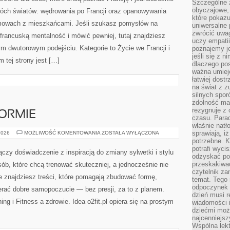
ŻYCIA
Szczególne 
obyczajowe, 
wóch światów: wędrowania po Francji oraz opanowywania
które pokazu
zmowach z mieszkańcami. Jeśli szukasz pomysłów na
uniwersalne 
zwrócić uwag
francuską mentalność i mówić pewniej, tutaj znajdziesz
uczy empatii
m dwutorowym podejściu. Kategorie to Życie we Francji i
poznajemy j
jeśli się z 
 tej strony jest […]
dlaczego pos
ważna umieję
łatwiej dost
na świat z z
silnych spor
zdolność ma 
rezygnuje z 
ORMIE
czasu. Parad
właśnie natło
MĘŻCZYZNA
sprawiają, iż
2026
MOŻLIWOŚĆ KOMENTOWANIA
ZOSTAŁA WYŁĄCZONA
W
potrzebne. K
FORMIE
potrafi wyci
 łączy doświadczenie z inspiracją do zmiany sylwetki i stylu
odzyskać po
przeskakiwa
sób, które chcą trenować skuteczniej, a jednocześnie nie
czytelnik za
nie znajdziesz treści, które pomagają zbudować formę,
temat. Tego 
odpoczynek 
erać dobre samopoczucie — bez presji, za to z planem.
dzień musi r
ing i Fitness a zdrowie. Idea o2fit.pl opiera się na prostym
wiadomości i
dziećmi moż
najcenniejsz
Wspólna lekt