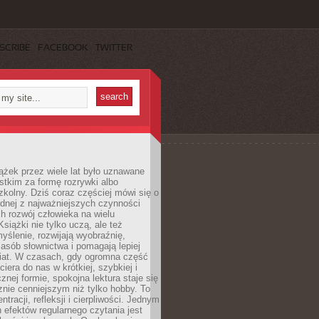
SCRIBE
FACEBOOK
TWITTER
ążek przez wiele lat było uznawane
tkim za formę rozrywki albo
kolny. Dziś coraz częściej mówi się o
ednej z najważniejszych czynności
h rozwój człowieka na wielu
siążki nie tylko uczą, ale też
yślenie, rozwijają wyobraźnię,
asób słownictwa i pomagają lepiej
iat. W czasach, gdy ogromna część
ciera do nas w krótkiej, szybkiej i
znej formie, spokojna lektura staje się
nie cenniejszym niż tylko hobby. To
ntracji, refleksji i cierpliwości. Jednym
 efektów regularnego czytania jest