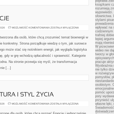
poprawa zdo
książkami cz
rozumieją zn
wypowiedzi. 
słownictwa. 
CJE
stylami pisa
prowadzenia 
wpływać na 
PRAWO
2026
MOŻLIWOŚĆ KOMENTOWANIA
ZOSTAŁA WYŁĄCZONA
I
codziennym ż
REGULACJE
trafniej dobi
tworzona dla osób, które chcą zrozumieć temat bioenergii w
lepiej argum
mają równie
e konkretny. Strona porządkuje wiedzę o tym, jak surowce
W przeciwień
go może stać się nośnikiem energii, jak wygląda logistyka
wideo nie da
tworzy w gło
ę, gdy w grę wchodzą opłacalność i sprawność. Kategorie
opisywanych
odna. Na stronie przewija się myśl, że transformacja
pracuje akty
Wyobraźnia r
znie […]
nie tylko dz
w rozwiązyw
pomysłów, pl
niestandard
osobistym. C
emocjonalneg
pomóc uporz
URA I STYL ŻYCIA
pory wydawał
przynieść ul
własne lęki,
FRANCUSKA
2026
MOŻLIWOŚĆ KOMENTOWANIA
ZOSTAŁA WYŁĄCZONA
KULTURA
Świadomość, 
I
doświadczen
STYL
orzone dla osób, które chcą poznać Francję i jednocześnie