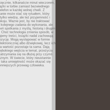
ięcznie, kilkanaście minut wieczorem,
ążki w torbie zamiast bezwiednego
elefon w każdej wolnej chwili. Z
nie może stać się rytuałem, który
 tylko wiedzę, ale też przyjemność i
koju. Ważne jest, by nie traktować
 kolejnego zadania do wykonania, ale
zeń spotkania z myślą, historią i drugim
. Choć technologia zmienia sposób, w
jemy treści, książki nadal zachowują
ozycję. Mogą występować w formie
elektronicznej albo dźwiękowej, lecz ich
a wartość pozostaje ta sama. Dają
ębokiego wejścia w temat, przeżycia
zatrzymania się na dłużej przy czymś
żnym. W świecie, który nieustannie
, taka umiejętność może okazać się
enniejszych przewag człowieka.