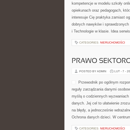
kompetencje w modelu szkoły onlin
opiekunach oraz pedagogach, którz
interesuje Cię praktyka zamiast og
dobrych nawyków i sprawdzonych r
i Technologie w klasie. Idea serwi
CATEGORIES:
NIERUCHOMOŚCI
PRAWO SEKTOR
POSTED BY ADMIN
LUT - 7 - 2
Przewodnik po ogólnym rozpor
reguły zarządzania danymi osobow
myślą o codziennych wyzwaniach w
danych. Jej cel to ułatwienie zroz
na błędy, a jednocześnie wdrażaln
Ochrona danych dzieci. W centrum
CATEGORIES:
NIERUCHOMOŚCI