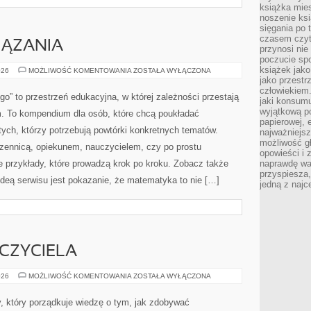
książka mies
noszenie ksi
sięgania po t
czasem czyta
IĄZANIA
przynosi nie
poczucie spo
książek jako
ZADANIA
026
MOŻLIWOŚĆ KOMENTOWANIA
ZOSTAŁA WYŁĄCZONA
I
jako przestr
ROZWIĄZANIA
człowiekiem
o” to przestrzeń edukacyjna, w której zależności przestają
jaki konsumu
wyjątkową p
em. To kompendium dla osób, które chcą poukładać
papierowej, 
ych, którzy potrzebują powtórki konkretnych tematów.
najważniejsz
możliwość gł
czennicą, opiekunem, nauczycielem, czy po prostu
opowieści i 
e przykłady, które prowadzą krok po kroku. Zobacz także
naprawdę wa
przyspiesza
deą serwisu jest pokazanie, że matematyka to nie […]
jedną z najc
CZYCIELA
WELL-
026
MOŻLIWOŚĆ KOMENTOWANIA
ZOSTAŁA WYŁĄCZONA
BEING
NAUCZYCIELA
ny, który porządkuje wiedzę o tym, jak zdobywać