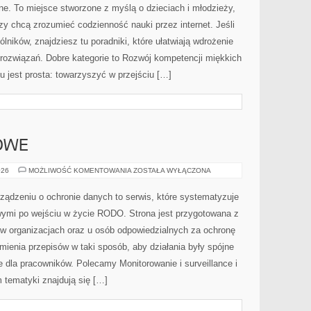
e. To miejsce stworzone z myślą o dzieciach i młodzieży,
y chcą zrozumieć codzienność nauki przez internet. Jeśli
ólników, znajdziesz tu poradniki, które ułatwiają wdrożenie
ozwiązań. Dobre kategorie to Rozwój kompetencji miękkich
su jest prosta: towarzyszyć w przejściu […]
OWE
PRAWO
026
MOŻLIWOŚĆ KOMENTOWANIA
ZOSTAŁA WYŁĄCZONA
SEKTOROWE
ządzeniu o ochronie danych to serwis, które systematyzuje
ymi po wejściu w życie RODO. Strona jest przygotowana z
 organizacjach oraz u osób odpowiedzialnych za ochronę
umienia przepisów w taki sposób, aby działania były spójne
e dla pracowników. Polecamy Monitorowanie i surveillance i
 tematyki znajdują się […]