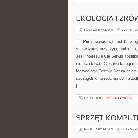
EKOLOGIA I ZR
POSTED BY ADMIN
LUT - 6 - 2
Punkt serwisowy Toshiba w agl
sprawdzamy przyczynę problemu, 
Jeśli interesuje Cię Serwis Toshi
się oczekiwać. Ciekawe kategorie
Metodologia Testów. Nasza działal
szczególnie na rodzinie serii Satel
[…]
CATEGORIES:
NIERUCHOMOŚCI
SPRZĘT KOMPU
POSTED BY ADMIN
LUT - 6 - 2