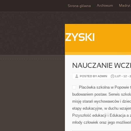
Archiwum
Madryt
Strona główna
ZYSKI
NAUCZANIE WC
POSTED BY ADMIN
LUT - 12 - 
Placówka szkolna w Popowie to
budowaniem postaw. Serwis szkola
misję starań wychowawców i dzieci
etapy edukacyjne, w duchu wzajem
Przyszłość edukacji i Edukacja a
młody człowiek oraz jego możliwo