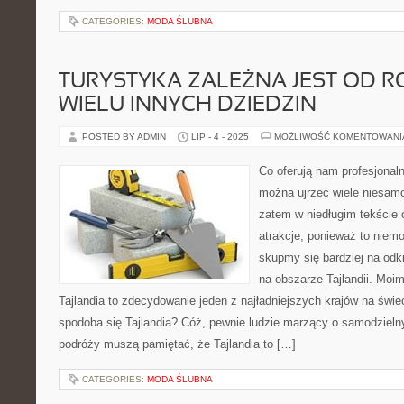
CATEGORIES:
MODA ŚLUBNA
TURYSTYKA ZALEŻNA JEST OD 
WIELU INNYCH DZIEDZIN
POSTED BY ADMIN
LIP - 4 - 2025
MOŻLIWOŚĆ KOMENTOWAN
Co oferują nam profesjonal
można ujrzeć wiele niesamo
zatem w niedługim tekście o
atrakcje, ponieważ to niemo
skupmy się bardziej na odk
na obszarze Tajlandii. Mo
Tajlandia to zdecydowanie jeden z najładniejszych krajów na świ
spodoba się Tajlandia? Cóż, pewnie ludzie marzący o samodzieln
podróży muszą pamiętać, że Tajlandia to […]
CATEGORIES:
MODA ŚLUBNA