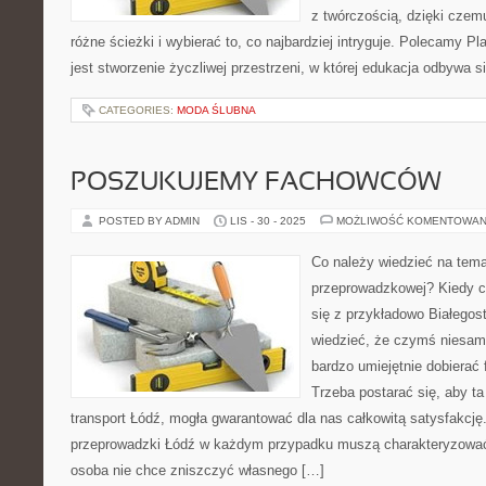
z twórczością, dzięki cze
różne ścieżki i wybierać to, co najbardziej intryguje. Polecamy P
jest stworzenie życzliwej przestrzeni, w której edukacja odbywa s
CATEGORIES:
MODA ŚLUBNA
POSZUKUJEMY FACHOWCÓW
POSTED BY ADMIN
LIS - 30 - 2025
MOŻLIWOŚĆ KOMENTOWAN
Co należy wiedzieć na tema
przeprowadzkowej? Kiedy c
się z przykładowo Białegos
wiedzieć, że czymś niesam
bardzo umiejętnie dobierać
Trzeba postarać się, aby ta
transport Łódź, mogła gwarantować dla nas całkowitą satysfakcję
przeprowadzki Łódź w każdym przypadku muszą charakteryzować
osoba nie chce zniszczyć własnego […]