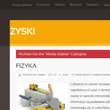
Archiwum
Madryt
Muminki
Psajdack
Strona główna
Spis
ZYSKI
Archive for the ‘Moda ślubna’ Category
FIZYKA
POSTED BY ADMIN
LUT - 5 - 2026
MOŻLIWOŚĆ KOMENTOWAN
Lulitulisie to serwis rozwo
najmłodszych oraz o dorosł
naukę w sposób zrozumiały
informacje są podawane jak
zamieniają się w satysfakcj