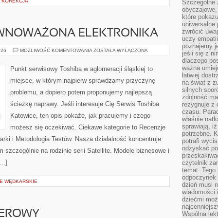
H KOREKCJA
Szczególne 
obyczajowe, 
które pokazu
uniwersalne 
zwrócić uwag
ÓWNOWAŻONA ELEKTRONIKA
uczy empatii
poznajemy j
EKOLOGIA
026
MOŻLIWOŚĆ KOMENTOWANIA
ZOSTAŁA WYŁĄCZONA
jeśli się z 
I
dlaczego pos
ZRÓWNOWAŻONA
ELEKTRONIKA
ważna umieję
Punkt serwisowy Toshiba w aglomeracji śląskiej to
łatwiej dost
miejsce, w którym najpierw sprawdzamy przyczynę
na świat z z
silnych spor
problemu, a dopiero potem proponujemy najlepszą
zdolność ma 
ścieżkę naprawy. Jeśli interesuje Cię Serwis Toshiba
rezygnuje z 
czasu. Parad
Katowice, ten opis pokaże, jak pracujemy i czego
właśnie natło
sprawiają, iż
możesz się oczekiwać. Ciekawe kategorie to Recenzje
potrzebne. K
rki i Metodologia Testów. Nasza działalność koncentruje
potrafi wyci
odzyskać po
 szczególnie na rodzinie serii Satellite. Modele biznesowe i
przeskakiwa
[…]
czytelnik za
temat. Tego 
odpoczynek 
JE WĘDKARSKIE
dzień musi r
wiadomości i
dziećmi moż
najcenniejsz
TEROWY
Wspólna lekt