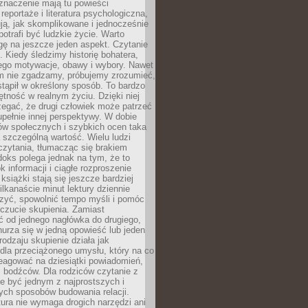
znaczenie mają tu powieści
reportaże i literatura psychologiczna,
ją, jak skomplikowane i jednocześnie
potrafi być ludzkie życie. Warto
ę na jeszcze jeden aspekt. Czytanie
. Kiedy śledzimy historię bohatera,
ego motywacje, obawy i wybory. Nawet
nim nie zgadzamy, próbujemy zrozumieć,
tąpił w określony sposób. To bardzo
tność w realnym życiu. Dzięki niej
rzegać, że drugi człowiek może patrzeć
upełnie innej perspektywy. W dobie
ów społecznych i szybkich ocen taka
szczególną wartość. Wielu ludzi
czytania, tłumacząc się brakiem
oks polega jednak na tym, że to
k informacji i ciągłe rozproszenie
 książki stają się jeszcze bardziej
ilkanaście minut lektury dziennie
szyć, spowolnić tempo myśli i pomóc
czucie skupienia. Zamiast
ć od jednego nagłówka do drugiego,
nurza się w jedną opowieść lub jeden
rodzaju skupienie działa jak
dla przeciążonego umysłu, który na co
eagować na dziesiątki powiadomień,
 bodźców. Dla rodziców czytanie z
e być jednym z najprostszych i
ych sposobów budowania relacji.
ura nie wymaga drogich narzędzi ani