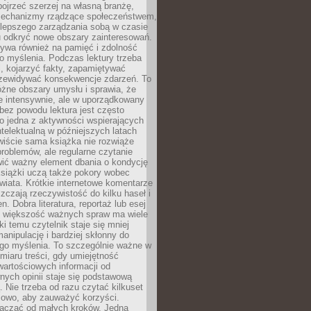
ojrzeć szerzej na własną branżę,
echanizmy rządzące społeczeństwem,
 lepszego zarządzania sobą w czasie
u odkryć nowe obszary zainteresowań.
ływa również na pamięć i zdolność
o myślenia. Podczas lektury trzeba
i, kojarzyć fakty, zapamiętywać
przewidywać konsekwencje zdarzeń. To
óżne obszary umysłu i sprawia, że
e intensywnie, ale w uporządkowany
bez powodu lektura jest często
o jedna z aktywności wspierających
telektualną w późniejszych latach
wiście sama książka nie rozwiąże
roblemów, ale regularne czytanie
ić ważny element dbania o kondycję
siążki uczą także pokory wobec
wiata. Krótkie internetowe komentarze
zczają rzeczywistość do kilku haseł i
. Dobra literatura, reportaż lub esej
e większość ważnych spraw ma wiele
ki temu czytelnik staje się mniej
anipulację i bardziej skłonny do
go myślenia. To szczególnie ważne w
iaru treści, gdy umiejętność
wartościowych informacji od
ych opinii staje się podstawową
 Nie trzeba od razu czytać kilkuset
iowo, aby zauważyć korzyści.
acząć od małych kroków. Jedna