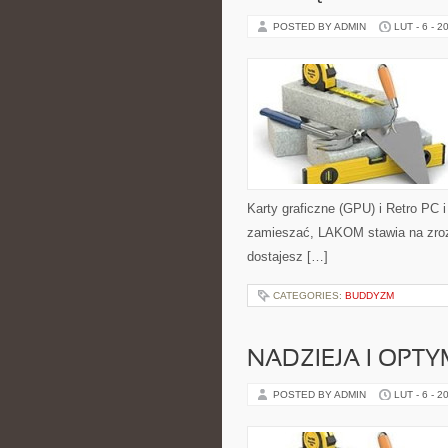
POSTED BY ADMIN
LUT - 6 - 2
Karty graficzne (GPU) i Retro PC i
zamieszać, LAKOM stawia na zroz
dostajesz […]
CATEGORIES:
BUDDYZM
NADZIEJA I OPT
POSTED BY ADMIN
LUT - 6 - 2