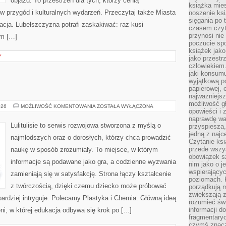
objazd. To przestrzeń dla tych, którzy cenią
książka mies
ów przygód i kulturalnych wydarzeń. Przeczytaj także Miasta
noszenie ksi
sięgania po t
kacja. Lubelszczyzna potrafi zaskakiwać: raz kusi
czasem czyta
przynosi nie
ym […]
poczucie spo
książek jako
Y
jako przestr
człowiekiem
jaki konsumu
wyjątkową p
papierowej, 
najważniejsz
możliwość gł
FIZYKA
026
MOŻLIWOŚĆ KOMENTOWANIA
ZOSTAŁA WYŁĄCZONA
opowieści i 
naprawdę wa
Lulitulisie to serwis rozwojowa stworzona z myślą o
przyspiesza
jedną z najc
najmłodszych oraz o dorosłych, którzy chcą prowadzić
Czytanie ksi
przede wszys
naukę w sposób zrozumiały. To miejsce, w którym
obowiązek sz
informacje są podawane jako gra, a codzienne wyzwania
nim jako o j
wspierającyc
zamieniają się w satysfakcję. Strona łączy kształcenie
poziomach. K
z twórczością, dzięki czemu dziecko może próbować
porządkują m
zwiększają z
jbardziej intryguje. Polecamy Plastyka i Chemia. Główną ideą
rozumieć św
informacji do
eni, w której edukacja odbywa się krok po […]
fragmentaryc
czymś znacz