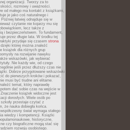
ej organizacji. Tworzy za to
iskości, rozmowy i uważności.
re od małego ma kontakt z książkami,
tuje je jako coś naturalnego i
 Później łatwiej odnajduje się w
nieważ czytanie nie kojarzy mu się
obowiązkiem, lecz także z
ią i bezpieczeństwem. To fundament,
uje przez długie lata. W środku tej
raktyki przydaje się czasem
strona
dzięki której można znaleźć
e książek dla różnych grup
pomysły na rozwijanie nawyku
także wskazówki, jak wybierać
tytuły. Nie każdy wie, od czego
ególnie jeśli przez dłuższy czas nie
siążki. Dobrze przygotowane wskazówki
ić do pierwszych kroków i pokazać,
ie musi być trudne ani elitarne.
naleźć temat, który naprawdę
a potem dać sobie czas na wejście w
. Znaczenie książek widoczne jest
acji dorosłych. Wiele osób po
szkoły przestaje czytać z
m, że nauka dobiegła końca.
spółczesny świat wymaga stałego
ia wiedzy i kompetencji. Książki
popularnonaukowe, historyczne,
ne czy biograficzne mogą stać się
ędziem rozwoju osobistego.