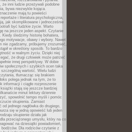
że inni ludzie przeżywali podobne
ia, bywa niezwykle kojąca.
znaczenie mają tu powieści
reportaże i literatura psychologiczna,
ją, jak skomplikowane i jednocześnie
potrafi być ludzkie życie. Warto
ę na jeszcze jeden aspekt. Czytanie
. Kiedy śledzimy historię bohatera,
ego motywacje, obawy i wybory. Nawet
nim nie zgadzamy, próbujemy zrozumieć,
tąpił w określony sposób. To bardzo
tność w realnym życiu. Dzięki niej
rzegać, że drugi człowiek może patrzeć
upełnie innej perspektywy. W dobie
ów społecznych i szybkich ocen taka
szczególną wartość. Wielu ludzi
czytania, tłumacząc się brakiem
oks polega jednak na tym, że to
k informacji i ciągłe rozproszenie
 książki stają się jeszcze bardziej
ilkanaście minut lektury dziennie
szyć, spowolnić tempo myśli i pomóc
czucie skupienia. Zamiast
ć od jednego nagłówka do drugiego,
nurza się w jedną opowieść lub jeden
rodzaju skupienie działa jak
dla przeciążonego umysłu, który na co
eagować na dziesiątki powiadomień,
 bodźców. Dla rodziców czytanie z