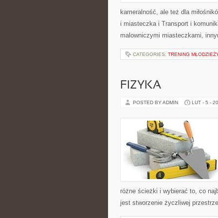
kameralność, ale też dla miłośnik
i miasteczka i Transport i komuni
malowniczymi miasteczkami, inn
CATEGORIES:
TRENING MŁODZIEŻ
FIZYKA
POSTED BY ADMIN
LUT - 5 - 2
różne ścieżki i wybierać to, co na
jest stworzenie życzliwej przestrz