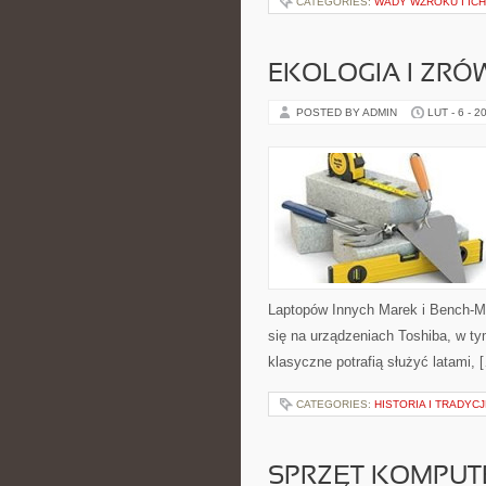
CATEGORIES:
WADY WZROKU I IC
EKOLOGIA I ZR
POSTED BY ADMIN
LUT - 6 - 2
Laptopów Innych Marek i Bench-Ma
się na urządzeniach Toshiba, w tym
klasyczne potrafią służyć latami, 
CATEGORIES:
HISTORIA I TRADYC
SPRZĘT KOMPU