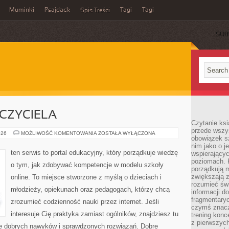
Muminki
Psajdack
Tagi
Tagi
Spis Treści
SUB
CZYCIELA
Czytanie ksi
przede wszys
WELL-
026
MOŻLIWOŚĆ KOMENTOWANIA
ZOSTAŁA WYŁĄCZONA
obowiązek sz
BEING
NAUCZYCIELA
nim jako o j
ten serwis to portal edukacyjny, który porządkuje wiedzę
wspierającyc
poziomach. K
o tym, jak zdobywać kompetencje w modelu szkoły
porządkują m
zwiększają z
online. To miejsce stworzone z myślą o dzieciach i
rozumieć św
młodzieży, opiekunach oraz pedagogach, którzy chcą
informacji do
fragmentaryc
zrozumieć codzienność nauki przez internet. Jeśli
czymś znacz
interesuje Cię praktyka zamiast ogólników, znajdziesz tu
trening konce
z pierwszych
nie dobrych nawyków i sprawdzonych rozwiązań. Dobre