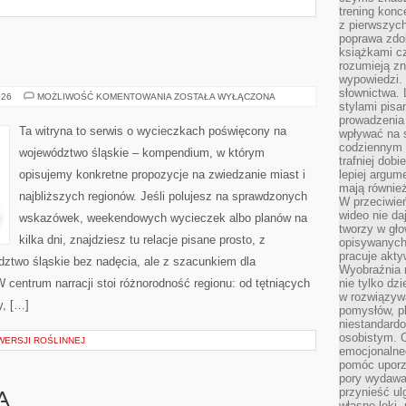
trening konce
z pierwszych
poprawa zdo
książkami cz
rozumieją zn
wypowiedzi. 
słownictwa. 
KATOWICE
026
MOŻLIWOŚĆ KOMENTOWANIA
ZOSTAŁA WYŁĄCZONA
stylami pisa
prowadzenia 
Ta witryna to serwis o wycieczkach poświęcony na
wpływać na 
codziennym ż
województwo śląskie – kompendium, w którym
trafniej dobi
opisujemy konkretne propozycje na zwiedzanie miast i
lepiej argum
mają równie
najbliższych regionów. Jeśli polujesz na sprawdzonych
W przeciwień
wideo nie da
wskazówek, weekendowych wycieczek albo planów na
tworzy w gło
kilka dni, znajdziesz tu relacje pisane prosto, z
opisywanych
pracuje akty
dztwo śląskie bez nadęcia, ale z szacunkiem dla
Wyobraźnia r
 centrum narracji stoi różnorodność regionu: od tętniących
nie tylko dz
w rozwiązyw
y, […]
pomysłów, pl
niestandard
osobistym. C
WERSJI ROŚLINNEJ
emocjonalneg
pomóc uporz
pory wydawał
przynieść ul
A
własne lęki,