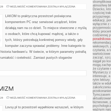
skomplikowan
atmosferę bl
SPRZĘT
026
MOŻLIWOŚĆ KOMENTOWANIA
ZOSTAŁA WYŁĄCZONA
Dziecko, któ
KOMPUTEROWY
częściej trak
LAKOM to praktyczna przestrzeń poświęcona
przyjaznego.
edukacji, po
komponentom PC oraz serwisowi urządzeń, które
wyłącznie z 
przyjemnośc
działają nam na co dzień. To miejsce stworzone z myślą
który procent
o osobach, które chcą kupować mądrzej, a także o
codziennej p
poradnikowa
tych, którzy potrzebują konkretnej pomocy wtedy, gdy
rekomendacj
komputer zaczyna sprawiać problemy. Inne kategorie to
wiekowych, 
czytania, a 
 historia hardware’u. W świecie, w którym parametry potrafią
wartościowe 
zacząć, szcz
umiałość i rzetelność. Zamiast pustych sloganów
sięgał po k
mogą zachęc
że czytanie n
Wystarczy z
interesuje, 
rytm lektury
także w eduk
zakończeniu 
YMIZM
przekonanie
Tymczasem w
NADZIEJA
026
MOŻLIWOŚĆ KOMENTOWANIA
ZOSTAŁA WYŁĄCZONA
aktualizowan
I
biznesowe, 
OPTYMIZM
psychologicz
Lovsy.pl to przestrzeń wypełnione wzruszeń, w którym
ważnym narz