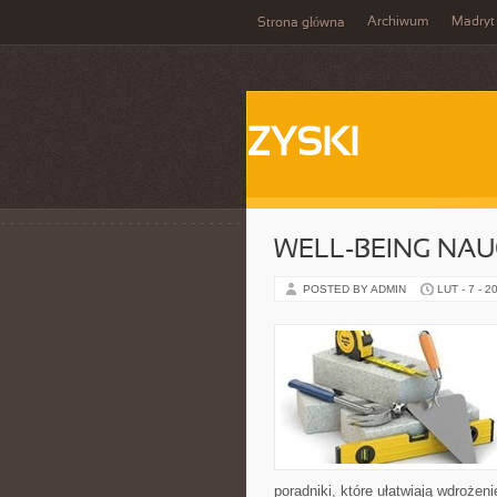
Archiwum
Madryt
Strona główna
ZYSKI
WELL-BEING NAU
POSTED BY ADMIN
LUT - 7 - 2
poradniki, które ułatwiają wdroże