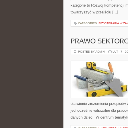
kategorie to Rozwój kompetencji mi
towarzyszyć w przejściu […]
CATEGORIES:
FIZJOTERAPIA W Z
PRAWO SEKTOR
POSTED BY ADMIN
LUT - 7 - 2
ułatwienie zrozumienia przepisów w
jednocześnie wdrażalne dla pracow
danych dzieci. W centrum tematyki