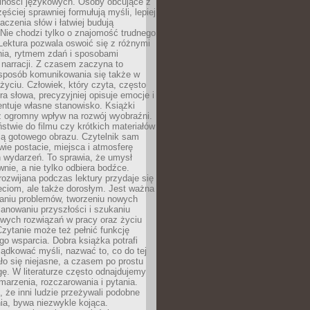
lności językowych. Osoby obcujące z
ęściej sprawniej formułują myśli, lepiej
aczenia słów i łatwiej budują
Nie chodzi tylko o znajomość trudnego
Lektura pozwala oswoić się z różnymi
nia, rytmem zdań i sposobami
narracji. Z czasem zaczyna to
sposób komunikowania się także w
yciu. Człowiek, który czyta, często
era słowa, precyzyjniej opisuje emocje i
entuje własne stanowisko. Książki
ż ogromny wpływ na rozwój wyobraźni.
stwie do filmu czy krótkich materiałów
ją gotowego obrazu. Czytelnik sam
wie postacie, miejsca i atmosferę
 wydarzeń. To sprawia, że umysł
wnie, a nie tylko odbiera bodźce.
ozwijana podczas lektury przydaje się
ieciom, ale także dorosłym. Jest ważna
aniu problemów, tworzeniu nowych
anowaniu przyszłości i szukaniu
owych rozwiązań w pracy oraz życiu
zytanie może też pełnić funkcję
o wsparcia. Dobra książka potrafi
ądkować myśli, nazwać to, co do tej
o się niejasne, a czasem po prostu
gę. W literaturze często odnajdujemy
 marzenia, rozczarowania i pytania.
że inni ludzie przeżywali podobne
ia, bywa niezwykle kojąca.