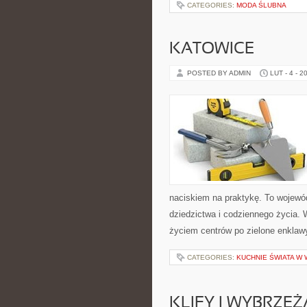
CATEGORIES:
MODA ŚLUBNA
KATOWICE
POSTED BY ADMIN
LUT - 4 - 2
naciskiem na praktykę. To wojewó
dziedzictwa i codziennego życia. W
życiem centrów po zielone enklaw
CATEGORIES:
KUCHNIE ŚWIATA W 
KLIFY I WYBRZEŻ