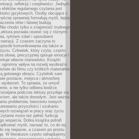
ntracji, refleksji i cierpliwości. Jednym
 efektów regularnego czytania jest
lności językowych. Osoby obcujące z
ęściej sprawniej formułują myśli, lepiej
aczenia słów i łatwiej budują
Nie chodzi tylko o znajomość trudnego
Lektura pozwala oswoić się z różnymi
nia, rytmem zdań i sposobami
narracji. Z czasem zaczyna to
sposób komunikowania się także w
yciu. Człowiek, który czyta, często
era słowa, precyzyjniej opisuje emocje i
entuje własne stanowisko. Książki
ż ogromny wpływ na rozwój wyobraźni.
stwie do filmu czy krótkich materiałów
ją gotowego obrazu. Czytelnik sam
wie postacie, miejsca i atmosferę
 wydarzeń. To sprawia, że umysł
wnie, a nie tylko odbiera bodźce.
ozwijana podczas lektury przydaje się
ieciom, ale także dorosłym. Jest ważna
aniu problemów, tworzeniu nowych
anowaniu przyszłości i szukaniu
owych rozwiązań w pracy oraz życiu
zytanie może też pełnić funkcję
o wsparcia. Dobra książka potrafi
ądkować myśli, nazwać to, co do tej
o się niejasne, a czasem po prostu
gę. W literaturze często odnajdujemy
 marzenia, rozczarowania i pytania.