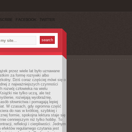
SCRIBE
FACEBOOK
TWITTER
ążek przez wiele lat było uznawane
tkim za formę rozrywki albo
kolny. Dziś coraz częściej mówi się o
ednej z najważniejszych czynności
h rozwój człowieka na wielu
siążki nie tylko uczą, ale też
yślenie, rozwijają wyobraźnię,
asób słownictwa i pomagają lepiej
iat. W czasach, gdy ogromna część
ciera do nas w krótkiej, szybkiej i
znej formie, spokojna lektura staje się
nie cenniejszym niż tylko hobby. To
ntracji, refleksji i cierpliwości. Jednym
 efektów regularnego czytania jest