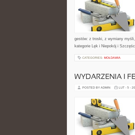
gestów: z troski, z wymiany myśli
kategorie Lęk i Niepokój i Szczęśc
CATEGORIES:
MOŁDAWIA
WYDARZENIA I F
POSTED BY ADMIN
LUT - 5 - 2