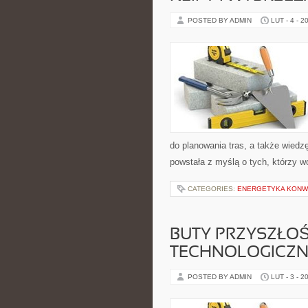
POSTED BY ADMIN
LUT - 4 - 2
do planowania tras, a także wied
powstała z myślą o tych, którzy w
CATEGORIES:
ENERGETYKA KONW
BUTY PRZYSZŁOŚ
TECHNOLOGICZN
POSTED BY ADMIN
LUT - 3 - 2