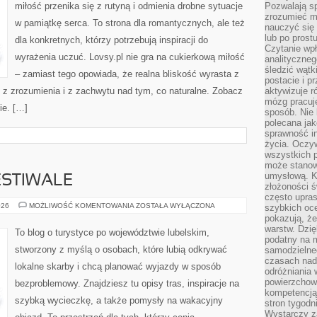
miłość przenika się z rutyną i odmienia drobne sytuacje
Pozwalają sp
zrozumieć m
w pamiątkę serca. To strona dla romantycznych, ale też
nauczyć się
lub po prost
dla konkretnych, którzy potrzebują inspiracji do
Czytanie wp
wyrażenia uczuć. Lovsy.pl nie gra na cukierkową miłość
analityczneg
śledzić wątk
– zamiast tego opowiada, że realna bliskość wyrasta z
postacie i 
, z zrozumienia i z zachwytu nad tym, co naturalne. Zobacz
aktywizuje r
mózg pracuj
ie. […]
sposób. Nie 
polecana jak
sprawność in
życia. Oczy
wszystkich p
może stanow
umysłową. K
ESTIWALE
złożoności ś
często upras
WYDARZENIA
026
MOŻLIWOŚĆ KOMENTOWANIA
ZOSTAŁA WYŁĄCZONA
szybkich ocen
I
pokazują, ż
FESTIWALE
warstw. Dzię
To blog o turystyce po województwie lubelskim,
podatny na m
stworzony z myślą o osobach, które lubią odkrywać
samodzielne
czasach nadm
lokalne skarby i chcą planować wyjazdy w sposób
odróżniania 
powierzchown
bezproblemowy. Znajdziesz tu opisy tras, inspiracje na
kompetencją.
szybką wycieczkę, a także pomysły na wakacyjny
stron tygodn
Wystarczy z