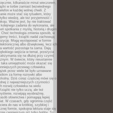
ięcznie, kilkanaście minut wieczorem,
ążki w torbie zamiast bezwiednego
elefon w każdej wolnej chwili. Z
nie może stać się rytuałem, który
 tylko wiedzę, ale też przyjemność i
koju. Ważne jest, by nie traktować
 kolejnego zadania do wykonania, ale
zeń spotkania z myślą, historią i drugim
. Choć technologia zmienia sposób, w
jemy treści, książki nadal zachowują
ozycję. Mogą występować w formie
elektronicznej albo dźwiękowej, lecz ich
a wartość pozostaje ta sama. Dają
ębokiego wejścia w temat, przeżycia
zatrzymania się na dłużej przy czymś
żnym. W świecie, który nieustannie
, taka umiejętność może okazać się
enniejszych przewag człowieka.
ążek przez wiele lat było uznawane
tkim za formę rozrywki albo
kolny. Dziś coraz częściej mówi się o
ednej z najważniejszych czynności
h rozwój człowieka na wielu
siążki nie tylko uczą, ale też
yślenie, rozwijają wyobraźnię,
asób słownictwa i pomagają lepiej
iat. W czasach, gdy ogromna część
ciera do nas w krótkiej, szybkiej i
znej formie, spokojna lektura staje się
nie cenniejszym niż tylko hobby. To