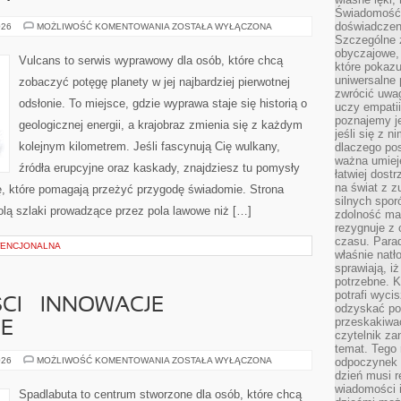
Świadomość, 
doświadczen
KLIFY
026
MOŻLIWOŚĆ KOMENTOWANIA
ZOSTAŁA WYŁĄCZONA
I
Szczególne 
WYBRZEŻA
obyczajowe, 
Vulcans to serwis wyprawowy dla osób, które chcą
które pokazu
uniwersalne 
zobaczyć potęgę planety w jej najbardziej pierwotnej
zwrócić uwag
odsłonie. To miejsce, gdzie wyprawa staje się historią o
uczy empatii
poznajemy j
geologicznej energii, a krajobraz zmienia się z każdym
jeśli się z 
kolejnym kilometrem. Jeśli fascynują Cię wulkany,
dlaczego pos
ważna umieję
źródła erupcyjne oraz kaskady, znajdziesz tu pomysły
łatwiej dost
na świat z z
zę, które pomagają przeżyć przygodę świadomie. Strona
silnych spor
olą szlaki prowadzące przez pola lawowe niż […]
zdolność ma 
rezygnuje z 
czasu. Parad
ENCJONALNA
właśnie natło
sprawiają, iż
potrzebne. K
potrafi wyci
CI – INNOWACJE
odzyskać po
przeskakiwa
E
czytelnik za
temat. Tego 
BUTY
026
MOŻLIWOŚĆ KOMENTOWANIA
ZOSTAŁA WYŁĄCZONA
odpoczynek 
PRZYSZŁOŚCI
dzień musi r
–
wiadomości i
INNOWACJE
Spadlabuta to centrum stworzone dla osób, które chcą
TECHNOLOGICZNE