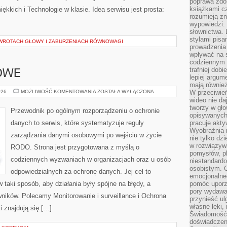
poprawa zdo
książkami cz
ękkich i Technologie w klasie. Idea serwisu jest prosta:
rozumieją zn
wypowiedzi. 
słownictwa. 
stylami pisa
AWROTACH GŁOWY I ZABURZENIACH RÓWNOWAGI
prowadzenia 
wpływać na 
codziennym ż
trafniej dobi
OWE
lepiej argum
mają równie
PRAWO
026
MOŻLIWOŚĆ KOMENTOWANIA
ZOSTAŁA WYŁĄCZONA
W przeciwień
SEKTOROWE
wideo nie da
tworzy w gło
Przewodnik po ogólnym rozporządzeniu o ochronie
opisywanych
danych to serwis, które systematyzuje reguły
pracuje akty
Wyobraźnia r
zarządzania danymi osobowymi po wejściu w życie
nie tylko dz
w rozwiązyw
RODO. Strona jest przygotowana z myślą o
pomysłów, pl
codziennych wyzwaniach w organizacjach oraz u osób
niestandard
osobistym. C
odpowiedzialnych za ochronę danych. Jej cel to
emocjonalneg
 taki sposób, aby działania były spójne na błędy, a
pomóc uporz
pory wydawał
ników. Polecamy Monitorowanie i surveillance i Ochrona
przynieść ul
własne lęki,
 znajdują się […]
Świadomość, 
doświadczen