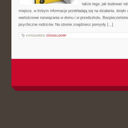
także tego, jak budować rel
miejsce, w którym informacje przekładają się na działania, dzięki
wartościowe rozwiązania w domu i w przedszkolu. Bezpieczeństwo
psychiczne rodziców. Na stronie znajdziesz pomysły […]
CATEGORIES:
DÜSSELDORF