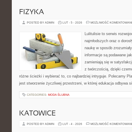
FIZYKA
POSTED BY ADMIN
LUT - 5 - 2026
MOŻLIWOŚĆ KOMENTOWAN
Lulitulisie to serwis rozwo
najmłodszych oraz o dorosł
naukę w sposób zrozumiały
informacje są podawane jak
zamieniają się w satysfakcj
z twórczością, dzięki cze
różne ścieżki i wybierać to, co najbardziej intryguje. Polecamy P
jest stworzenie życzliwej przestrzeni, w której edukacja odbywa s
CATEGORIES:
MODA ŚLUBNA
KATOWICE
POSTED BY ADMIN
LUT - 4 - 2026
MOŻLIWOŚĆ KOMENTOWAN