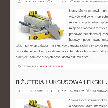
POSTED BY ADMIN
LUT - 2 - 2026
MOŻLIWOŚĆ KOMENTOWAN
Kursy Marko to serwis pora
wózków widłowych, sprzętu
modernizacji w jedną, spójn
miejsce stworzone z myślą 
pracować bezpieczniej, rozu
budowy, i podejmować leps
takich jak eksploatacja maszyn, koordynacja zadań czy wybór r
od czytelników i Domy inteligentne i automatyka budynków. Stron
praktyce: zamiast pustych haseł dostajesz mięsiste […]
CATEGORIES:
SERYKORYCINSKIE
BIŻUTERIA LUKSUSOWA I EKSK
POSTED BY ADMIN
LUT - 1 - 2026
MOŻLIWOŚĆ KOMENTOWAN
Strona Godziszewscy.pl to 
o osobach, które interesuje 