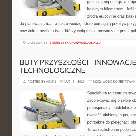
geologicznej energii, a kra
kolejnym kilometrem. Jeśli 
źródła erupcyjne oraz kask
do planowania tras, a także wiedzę, które pomagają przeżyć prz
powstała z myślą o tych, którzy wolą szlaki prowadzące przez po
CATEGORIES:
ENERGETYKA KONWENCJONALNA
BUTY PRZYSZŁOŚCI – INNOWACJ
TECHNOLOGICZNE
POSTED BY ADMIN
LUT - 3 - 2026
MOŻLIWOŚĆ KOMENTOWAN
Spadlabuta to centrum stwo
zaopiekować się o swoje o
profesjonalny. Jeśli lubisz 
trwałość ulubionych par, zn
potrzebne do pielęgnacji ob
To wszechstronne podejście