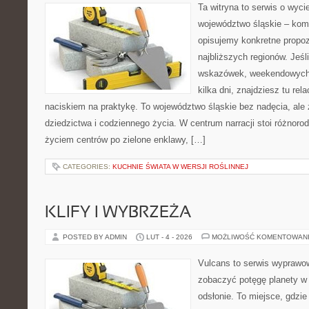
Ta witryna to serwis o wyc
województwo śląskie – ko
opisujemy konkretne propoz
najbliższych regionów. Jeś
wskazówek, weekendowych 
kilka dni, znajdziesz tu rela
naciskiem na praktykę. To województwo śląskie bez nadęcia, ale
dziedzictwa i codziennego życia. W centrum narracji stoi różnoro
życiem centrów po zielone enklawy, […]
CATEGORIES:
KUCHNIE ŚWIATA W WERSJI ROŚLINNEJ
KLIFY I WYBRZEŻA
POSTED BY ADMIN
LUT - 4 - 2026
MOŻLIWOŚĆ KOMENTOWAN
Vulcans to serwis wyprawow
zobaczyć potęgę planety w j
odsłonie. To miejsce, gdzie 