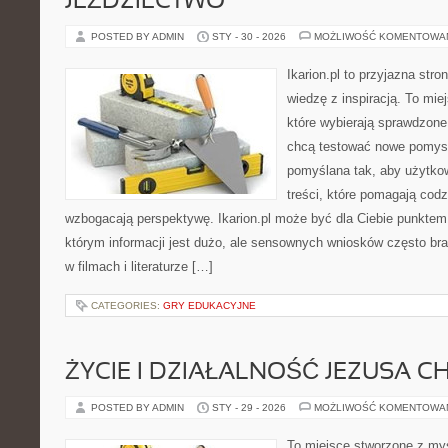
JEŹDZIECTWO
POSTED BY ADMIN
STY - 30 - 2026
MOŻLIWOŚĆ KOMENTOWA
Ikarion.pl to przyjazna stro
wiedzę z inspiracją. To mie
które wybierają sprawdzone
chcą testować nowe pomysł
pomyślana tak, aby użytkown
treści, które pomagają codz
wzbogacają perspektywę. Ikarion.pl może być dla Ciebie punktem 
którym informacji jest dużo, ale sensownych wniosków często bra
w filmach i literaturze […]
CATEGORIES:
GRY EDUKACYJNE
ŻYCIE I DZIAŁALNOŚĆ JEZUSA 
POSTED BY ADMIN
STY - 29 - 2026
MOŻLIWOŚĆ KOMENTOWA
To miejsce stworzone z myś