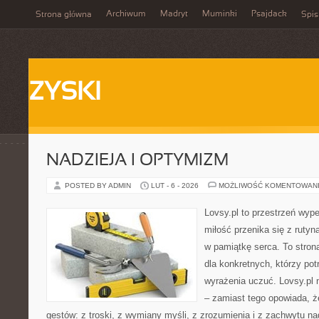
Archiwum
Madryt
Muminki
Psajdack
Strona główna
Spis
ZYSKI
NADZIEJA I OPTYMIZM
POSTED BY ADMIN
LUT - 6 - 2026
MOŻLIWOŚĆ KOMENTOWAN
Lovsy.pl to przestrzeń wyp
miłość przenika się z rutyn
w pamiątkę serca. To stron
dla konkretnych, którzy potr
wyrażenia uczuć. Lovsy.pl 
– zamiast tego opowiada, ż
gestów: z troski, z wymiany myśli, z zrozumienia i z zachwytu na