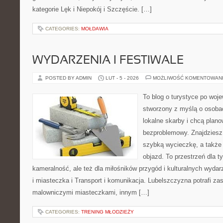
kategorie Lęk i Niepokój i Szczęście. […]
CATEGORIES:
MOŁDAWIA
WYDARZENIA I FESTIWALE
POSTED BY ADMIN
LUT - 5 - 2026
MOŻLIWOŚĆ KOMENTOWAN
To blog o turystyce po woj
stworzony z myślą o osobac
lokalne skarby i chcą plan
bezproblemowy. Znajdziesz t
szybką wycieczkę, a także
objazd. To przestrzeń dla t
kameralność, ale też dla miłośników przygód i kulturalnych wydar
i miasteczka i Transport i komunikacja. Lubelszczyzna potrafi za
malowniczymi miasteczkami, innym […]
CATEGORIES:
TRENING MŁODZIEŻY