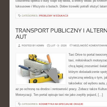
codzienna opieka o buty staje się łatwa, a efekty widać po krótki
luksusowe i Wszysto o butach. Dobre trzewiki potrafi służyć latami
CATEGORIES:
PROBLEMY W EDUKACJI
TRANSPORT PUBLICZNY I ALTER
AUT
POSTED BY ADMIN
LUT - 3 - 2026
MOŻLIWOŚĆ KOMENTOWAN
Taxi Drive to portal tworz
taxi, miłośnikach motoryzac
chcą lepiej zrozumieć świa
którym doświadczenie spoty
użyteczną wiedzą o tym, j
taksówka: od wyboru auta, 
aż po ochronę na drodze i rentowność pracy. Zobacz także Kultura
Motoryzacji. Ten portal opisuje taxi nie jako zwykły pojazd, […]
CATEGORIES:
KOSMETYKA NA SPECJALNE OKAZJE