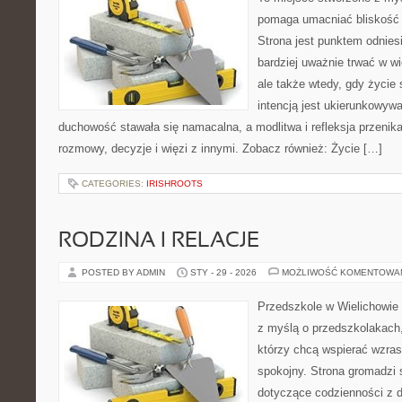
pomaga umacniać bliskość 
Strona jest punktem odniesi
bardziej uważnie trwać w wi
ale także wtedy, gdy życie 
intencją jest ukierunkowyw
duchowość stawała się namacalna, a modlitwa i refleksja przenik
rozmowy, decyzje i więzi z innymi. Zobacz również: Życie […]
CATEGORIES:
IRISHROOTS
RODZINA I RELACJE
POSTED BY ADMIN
STY - 29 - 2026
MOŻLIWOŚĆ KOMENTOWA
Przedszkole w Wielichowie 
z myślą o przedszkolakach
którzy chcą wspierać wzras
spokojny. Strona gromadzi
dotyczące codzienności z 