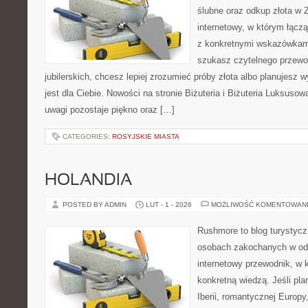
ślubne oraz odkup złota w 
internetowy, w którym łącz
z konkretnymi wskazówkam
szukasz czytelnego przewo
jubilerskich, chcesz lepiej zrozumieć próby złota albo planujesz 
jest dla Ciebie. Nowości na stronie Biżuteria i Biżuteria Luksus
uwagi pozostaje piękno oraz […]
CATEGORIES:
ROSYJSKIE MIASTA
HOLANDIA
POSTED BY ADMIN
LUT - 1 - 2026
MOŻLIWOŚĆ KOMENTOWAN
Rushmore to blog turystycz
osobach zakochanych w od
internetowy przewodnik, w 
konkretną wiedzą. Jeśli pl
Iberii, romantycznej Europy,