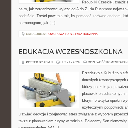
Republiki Czeskiej, znajdz
na to, jak zorganizować wyjazd od A do Z. Na Rushmore najważni
podejście. Treści powstają tak, by pomagać zarówno osobom, któr
harmonogram, jak […]
CATEGORIES:
ROWEROWA TURYSTYKA RODZINNA
EDUKACJA WCZESNOSZKOLNA
POSTED BY ADMIN
LUT - 1 - 2026
MOŻLIWOŚĆ KOMENTOWAN
Przedszkole Kubuś to plat
dorosłych towarzyszących 
którzy poszukują sprawdzon
placówek przedszkolnych i o
którym praktyka opieki i w
użytecznymi podpowiedziami
ułatwiać decyzje i zdejmować stres związane z wyborem przedszk
także z planowaniem rutyny w rodzinie. Polecamy Sen niemowląt i
wczesnoszkolna. W […]