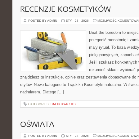
RECENZJE KOSMETYKÓW
POSTED BY ADMIN
STY - 28 - 2026
MOŻLIWOŚĆ KOMENTOWA
Beat the boredom to miejsc
przegonić monotonię i zami
mały rytuał. To baza wiedz
pielęgnacyjnych, zapachach
Jeśli szukasz konkretnych
rozumieć skład i wybierać p
znajdziesz tu instrukcje, opinie oraz zestawienia dopasowane do 
stylów. Nowe kategorie to Trądzik i Kosmetyki naturalne. W świe
nadmiarem. Dlatego […]
CATEGORIES:
BALTICAYACHTS
OŚWIATA
POSTED BY ADMIN
STY - 28 - 2026
MOŻLIWOŚĆ KOMENTOWA