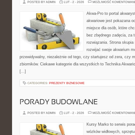
POSTED BY ADMIN
LUT - 2 - 2026
MOŻLIWOŚĆ KOMENTOWAN
Akwa-Pro to portal akwarys
akwariowe jest pokazana od
miejsce dla osób, które ch
bez zbędnego zadęcia, za t
rozwiązania. Strona skupia
rozwijać swoje akwarium m
przewidywalny, niezależnie od tego, czy startujesz od zera, czy 
zbiorników. Ciekawe kategorie dla wszystkich to Technika Akwari
[…]
CATEGORIES:
PREZENTY BIZNESOWE
PORADY BUDOWLANE
POSTED BY ADMIN
LUT - 2 - 2026
MOŻLIWOŚĆ KOMENTOWAN
Kursy Marko to serwis pora
wózków widłowych, sprzętu