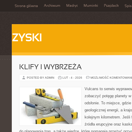
Archiwum
Madryt
Muminki
Psajdack
Strona główna
Spis
ZYSKI
KLIFY I WYBRZEŻA
POSTED BY ADMIN
LUT - 4 - 2026
MOŻLIWOŚĆ KOMENTOWAN
Vulcans to serwis wyprawow
zobaczyć potęgę planety w j
odsłonie. To miejsce, gdzie 
geologicznej energii, a kra
kolejnym kilometrem. Jeśli 
źródła erupcyjne oraz kask
do planowania tras, a także wiedzę, które pomagają przeżyć prz