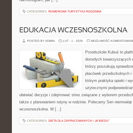
CATEGORIES:
ROWEROWA TURYSTYKA RODZINNA
EDUKACJA WCZESNOSZKOLNA
POSTED BY ADMIN
LUT - 1 - 2026
MOŻLIWOŚĆ KOMENTOWAN
Przedszkole Kubuś to plat
dorosłych towarzyszących 
którzy poszukują sprawdzon
placówek przedszkolnych i o
którym praktyka opieki i w
użytecznymi podpowiedziami
ułatwiać decyzje i zdejmować stres związane z wyborem przedszk
także z planowaniem rutyny w rodzinie. Polecamy Sen niemowląt i
wczesnoszkolna. W […]
CATEGORIES:
DIETA DLA ZAPRACOWANYCH I „W BIEGU”