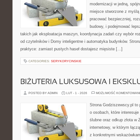
modernizacji w jedną, spójn
miejsce stworzone z myślą 
pracować bezpieczniej, rozu
budowy, i podejmować leps
takich jak eksploatacja maszyn, koordynacja zadań czy wybór r
od czytelników i Domy inteligentne i automatyka budynków. Stron
praktyce: zamiast pustych haseł dostajesz mięsiste […]
CATEGORIES:
SERYKORYCINSKIE
BIŻUTERIA LUKSUSOWA I EKSK
POSTED BY ADMIN
LUT - 1 - 2026
MOŻLIWOŚĆ KOMENTOWAN
Strona Godziszewscy.pl to 
o osobach, które interesuje 
ślubne oraz odkup złota w 
internetowy, w którym łącz
z konkretnymi wskazówkam