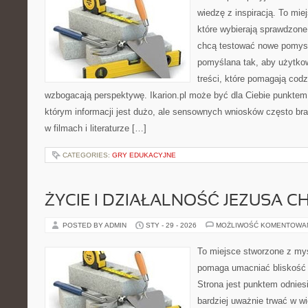
wiedzę z inspiracją. To mie
które wybierają sprawdzone
chcą testować nowe pomysł
pomyślana tak, aby użytkown
treści, które pomagają codz
wzbogacają perspektywę. Ikarion.pl może być dla Ciebie punktem 
którym informacji jest dużo, ale sensownych wniosków często bra
w filmach i literaturze […]
CATEGORIES:
GRY EDUKACYJNE
ŻYCIE I DZIAŁALNOŚĆ JEZUSA 
POSTED BY ADMIN
STY - 29 - 2026
MOŻLIWOŚĆ KOMENTOWA
To miejsce stworzone z myś
pomaga umacniać bliskość 
Strona jest punktem odniesi
bardziej uważnie trwać w wi