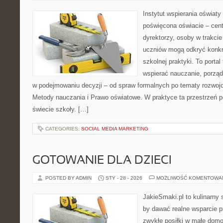
Instytut wspierania oświaty
poświęcona oświacie – cen
dyrektorzy, osoby w trakcie
uczniów mogą odkryć konkr
szkolnej praktyki. To porta
wspierać nauczanie, porzą
w podejmowaniu decyzji – od spraw formalnych po tematy rozwojo
Metody nauczania i Prawo oświatowe. W praktyce ta przestrzeń pe
świecie szkoły. […]
CATEGORIES:
SOCIAL MEDIA MARKETING
GOTOWANIE DLA DZIECI
POSTED BY ADMIN
STY - 28 - 2026
MOŻLIWOŚĆ KOMENTOWA
JakieSmaki.pl to kulinarny s
by dawać realne wsparcie p
zwykłe posiłki w małe domo