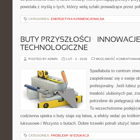
powstała z myślą o tych, którzy wolą szlaki prowadzące przez po
CATEGORIES:
ENERGETYKA KONWENCJONALNA
BUTY PRZYSZŁOŚCI – INNOWACJ
TECHNOLOGICZNE
POSTED BY ADMIN
LUT - 3 - 2026
MOŻLIWOŚĆ KOMENTOWAN
Spadlabuta to centrum stwo
zaopiekować się o swoje o
profesjonalny. Jeśli lubisz 
trwałość ulubionych par, zn
potrzebne do pielęgnacji ob
To wszechstronne podejście
codzienna opieka o buty staje się łatwa, a efekty widać po krótki
luksusowe i Wszysto o butach. Dobre trzewiki potrafi służyć latami
CATEGORIES:
PROBLEMY W EDUKACJI