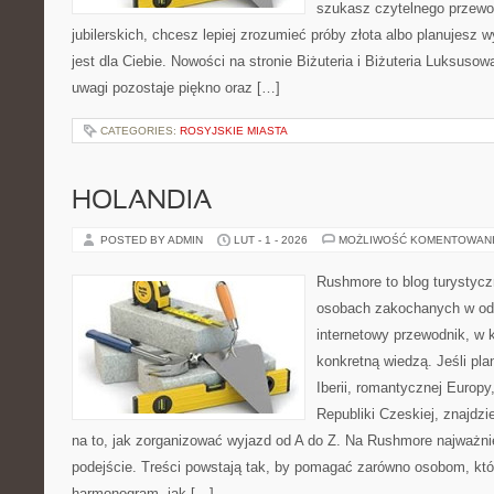
szukasz czytelnego przewo
jubilerskich, chcesz lepiej zrozumieć próby złota albo planujesz 
jest dla Ciebie. Nowości na stronie Biżuteria i Biżuteria Luksus
uwagi pozostaje piękno oraz […]
CATEGORIES:
ROSYJSKIE MIASTA
HOLANDIA
POSTED BY ADMIN
LUT - 1 - 2026
MOŻLIWOŚĆ KOMENTOWAN
Rushmore to blog turystycz
osobach zakochanych w od
internetowy przewodnik, w 
konkretną wiedzą. Jeśli pl
Iberii, romantycznej Europy,
Republiki Czeskiej, znajdz
na to, jak zorganizować wyjazd od A do Z. Na Rushmore najważni
podejście. Treści powstają tak, by pomagać zarówno osobom, któr
harmonogram, jak […]