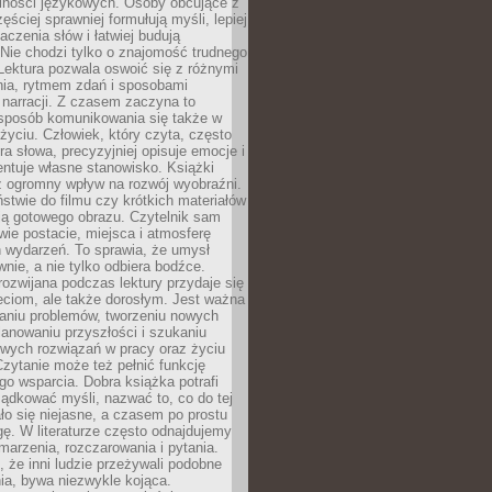
lności językowych. Osoby obcujące z
ęściej sprawniej formułują myśli, lepiej
aczenia słów i łatwiej budują
Nie chodzi tylko o znajomość trudnego
Lektura pozwala oswoić się z różnymi
nia, rytmem zdań i sposobami
narracji. Z czasem zaczyna to
sposób komunikowania się także w
yciu. Człowiek, który czyta, często
era słowa, precyzyjniej opisuje emocje i
entuje własne stanowisko. Książki
ż ogromny wpływ na rozwój wyobraźni.
stwie do filmu czy krótkich materiałów
ją gotowego obrazu. Czytelnik sam
wie postacie, miejsca i atmosferę
 wydarzeń. To sprawia, że umysł
wnie, a nie tylko odbiera bodźce.
ozwijana podczas lektury przydaje się
ieciom, ale także dorosłym. Jest ważna
aniu problemów, tworzeniu nowych
anowaniu przyszłości i szukaniu
owych rozwiązań w pracy oraz życiu
zytanie może też pełnić funkcję
o wsparcia. Dobra książka potrafi
ądkować myśli, nazwać to, co do tej
o się niejasne, a czasem po prostu
gę. W literaturze często odnajdujemy
 marzenia, rozczarowania i pytania.
że inni ludzie przeżywali podobne
ia, bywa niezwykle kojąca.