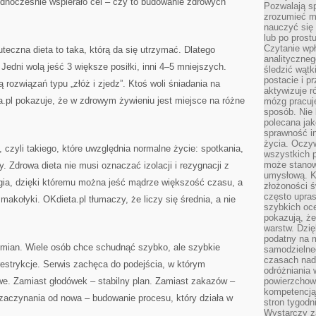
 jednocześnie wspierało cel – czy to budowanie zdrowych
Pozwalają sp
zrozumieć m
nauczyć się
lub po prost
Czytanie wp
teczna dieta to taka, którą da się utrzymać. Dlatego
analityczneg
Jedni wolą jeść 3 większe posiłki, inni 4–5 mniejszych.
śledzić wątk
postacie i 
ą rozwiązań typu „złóż i zjedz”. Ktoś woli śniadania na
aktywizuje r
a.pl pokazuje, że w zdrowym żywieniu jest miejsce na różne
mózg pracuj
sposób. Nie 
polecana jak
sprawność in
życia. Oczy
e”, czyli takiego, które uwzględnia normalne życie: spotkania,
wszystkich p
może stanow
. Zdrowa dieta nie musi oznaczać izolacji i rezygnacji z
umysłową. K
egia, dzięki któremu można jeść mądrze większość czasu, a
złożoności ś
często upras
akołyki. OKdieta.pl tłumaczy, że liczy się średnia, a nie
szybkich ocen
pokazują, ż
warstw. Dzię
podatny na m
mian. Wiele osób chce schudnąć szybko, ale szybkie
samodzielne
czasach nadm
estrykcje. Serwis zachęca do podejścia, w którym
odróżniania 
e. Zamiast głodówek – stabilny plan. Zamiast zakazów –
powierzchown
kompetencją.
zaczynania od nowa – budowanie procesu, który działa w
stron tygodn
Wystarczy z