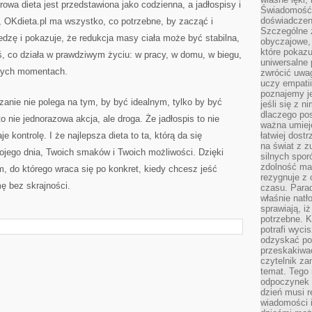
rowa dieta jest przedstawiona jako codzienna, a jadłospisy i
Świadomość, 
doświadczen
, OKdieta.pl ma wszystko, co potrzebne, by zacząć i
Szczególne 
iedzę i pokazuje, że redukcja masy ciała może być stabilna,
obyczajowe, 
które pokazu
, co działa w prawdziwym życiu: w pracy, w domu, w biegu,
uniwersalne 
owych momentach.
zwrócić uwag
uczy empatii
poznajemy j
anie nie polega na tym, by być idealnym, tylko by być
jeśli się z 
dlaczego pos
 nie jednorazowa akcja, ale droga. Że jadłospis to nie
ważna umieję
je kontrolę. I że najlepsza dieta to ta, którą da się
łatwiej dost
na świat z z
ojego dnia, Twoich smaków i Twoich możliwości. Dzięki
silnych spor
zdolność ma 
m, do którego wraca się po konkret, kiedy chcesz jeść
rezygnuje z 
mę bez skrajności.
czasu. Parad
właśnie natło
sprawiają, iż
potrzebne. K
potrafi wyci
odzyskać po
przeskakiwa
czytelnik za
temat. Tego 
odpoczynek 
dzień musi r
wiadomości i