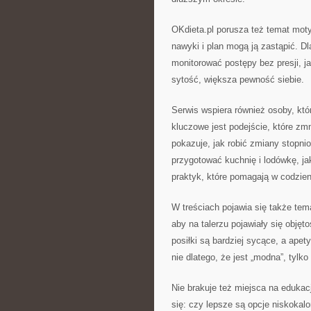
OKdieta.pl porusza też temat mot
nawyki i plan mogą ją zastąpić. Dl
monitorować postępy bez presji, j
sytość, większa pewność siebie.
Serwis wspiera również osoby, któr
kluczowe jest podejście, które zm
pokazuje, jak robić zmiany stopni
przygotować kuchnię i lodówkę, jak 
praktyk, które pomagają w codzien
W treściach pojawia się także tema
aby na talerzu pojawiały się objęt
posiłki są bardziej sycące, a apety
nie dlatego, że jest „modna”, tylko
Nie brakuje też miejsca na edukac
się: czy lepsze są opcje niskokalo