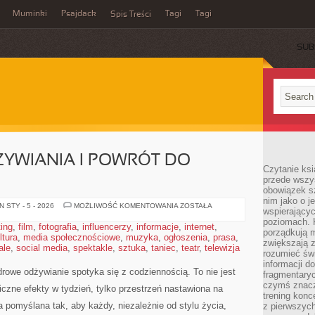
Muminki
Psajdack
Tagi
Tagi
Spis Treści
SUB
YWIANIA I POWRÓT DO
Czytanie ksi
przede wszys
obowiązek sz
nim jako o j
ZABURZENIA
 STY - 5 - 2026
MOŻLIWOŚĆ KOMENTOWANIA
ZOSTAŁA
wspierającyc
ODŻYWIANIA
I
poziomach. K
ting
,
film
,
fotografia
,
influencerzy
,
informacje
,
internet
,
POWRÓT
porządkują m
ltura
,
media społecznościowe
,
muzyka
,
ogłoszenia
DO
,
prasa
,
zwiększają z
RÓWNOWAGI
ale
,
social media
,
spektakle
,
sztuka
,
taniec
,
teatr
,
telewizja
rozumieć św
informacji do
drowe odżywianie spotyka się z codziennością. To nie jest
fragmentaryc
czymś znacz
iczne efekty w tydzień, tylko przestrzeń nastawiona na
trening konce
a pomyślana tak, aby każdy, niezależnie od stylu życia,
z pierwszych