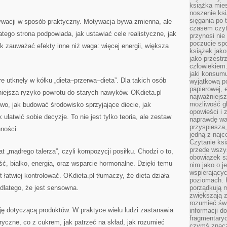
książka mies
noszenie ksi
sięgania po t
ywacji w sposób praktyczny. Motywacja bywa zmienna, ale
czasem czyta
atego strona podpowiada, jak ustawiać cele realistyczne, jak
przynosi nie
poczucie spo
ak zauważać efekty inne niż waga: więcej energii, większa
książek jako
jako przestr
człowiekiem
jaki konsumu
e utknęły w kółku „dieta–przerwa–dieta”. Dla takich osób
wyjątkową p
papierowej, 
niejsza ryzyko powrotu do starych nawyków. OKdieta.pl
najważniejsz
możliwość gł
owo, jak budować środowisko sprzyjające diecie, jak
opowieści i 
ułatwić sobie decyzje. To nie jest tylko teoria, ale zestaw
naprawdę wa
przyspiesza
ności.
jedną z najc
Czytanie ksi
przede wszys
t „mądrego talerza”, czyli kompozycji posiłku. Chodzi o to,
obowiązek sz
ość, białko, energia, oraz wsparcie hormonalne. Dzięki temu
nim jako o j
wspierającyc
t łatwiej kontrolować. OKdieta.pl tłumaczy, że dieta działa
poziomach. K
 dlatego, że jest sensowna.
porządkują m
zwiększają z
rozumieć św
ję dotyczącą produktów. W praktyce wielu ludzi zastanawia
informacji do
fragmentaryc
ryczne, co z cukrem, jak patrzeć na skład, jak rozumieć
czymś znacz