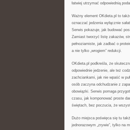
łatwiej utrzymać odpowiednią podaż
Ważny element OKdieta.pl to także
oznaczać jedzenia wyłącznie sałat
Serwis pokazuje, jak budować posi
Zamiast tworzyć listę zakazów, st
pełnoziarniste, jak zadbać o prot
a nie tylko „wrogiem” redukcji.
OKdieta.pl podkreśla, że skuteczn
odpowiednie jedzenie, ale też codz
zachciankami, jak nie wpaść w puł
osób zaczyna odchudzanie z zapał
obowiązki. Serwis pomaga przygoto
czasu, jak komponować proste dan
świętach, bez poczucia, że wszyst
Dużo miejsca poświęca się tu tak
jednorazowym „zrywie”, tylko na 