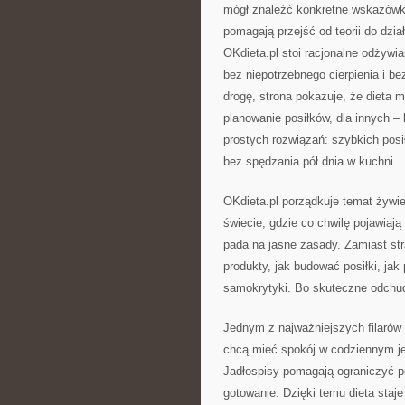
mógł znaleźć konkretne wskazówki 
pomagają przejść od teorii do dzi
OKdieta.pl stoi racjonalne odżywi
bez niepotrzebnego cierpienia i b
drogę, strona pokazuje, że dieta 
planowanie posiłków, dla innych – 
prostych rozwiązań: szybkich posi
bez spędzania pół dnia w kuchni.
OKdieta.pl porządkuje temat żywien
świecie, gdzie co chwilę pojawiają
pada na jasne zasady. Zamiast str
produkty, jak budować posiłki, jak
samokrytyki. Bo skuteczne odchudza
Jednym z najważniejszych filarów 
chcą mieć spokój w codziennym jed
Jadłospisy pomagają ograniczyć po
gotowanie. Dzięki temu dieta staje