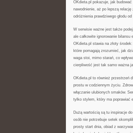
OKdieta.pl pokazuje, jak budować 
nawodnienie, aż po lepszą relację
odróżnienia prawdziwego głodu od
W serwisie ważne jest także podejś
ale całkowite ignorowanie bilansu
OKdieta.pl stawia na złoty środek
które pomagają zrozumieć, jak dzi
waga stoi, mimo starań, co wpływ
cierpliwość jest tak samo ważna ja
OKdieta.pl to również przestrzeń dl
prostu w codziennym życiu. Zdrow
włączanie ulubionych smaków. Serw
tylko stylem, który ma poprawiać 
Dużą wartością są tu inspiracje do
osób nie potrzebuje setek skompl
prosty start dnia, obiad z warzywa