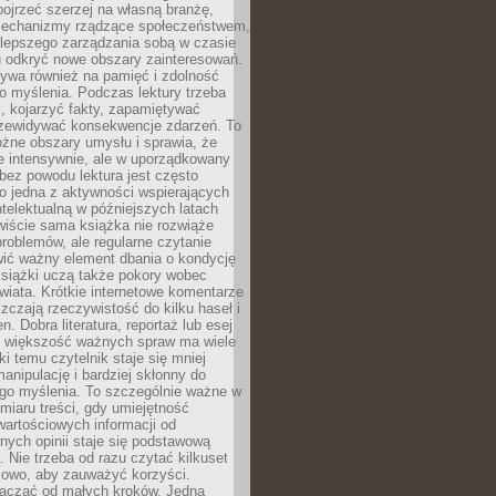
ojrzeć szerzej na własną branżę,
echanizmy rządzące społeczeństwem,
 lepszego zarządzania sobą w czasie
u odkryć nowe obszary zainteresowań.
ływa również na pamięć i zdolność
o myślenia. Podczas lektury trzeba
i, kojarzyć fakty, zapamiętywać
przewidywać konsekwencje zdarzeń. To
óżne obszary umysłu i sprawia, że
e intensywnie, ale w uporządkowany
bez powodu lektura jest często
o jedna z aktywności wspierających
telektualną w późniejszych latach
wiście sama książka nie rozwiąże
roblemów, ale regularne czytanie
ić ważny element dbania o kondycję
siążki uczą także pokory wobec
wiata. Krótkie internetowe komentarze
zczają rzeczywistość do kilku haseł i
. Dobra literatura, reportaż lub esej
e większość ważnych spraw ma wiele
ki temu czytelnik staje się mniej
anipulację i bardziej skłonny do
go myślenia. To szczególnie ważne w
iaru treści, gdy umiejętność
wartościowych informacji od
ych opinii staje się podstawową
 Nie trzeba od razu czytać kilkuset
iowo, aby zauważyć korzyści.
acząć od małych kroków. Jedna