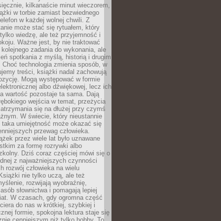
ięcznie, kilkanaście minut wieczorem,
ążki w torbie zamiast bezwiednego
elefon w każdej wolnej chwili. Z
nie może stać się rytuałem, który
 tylko wiedzę, ale też przyjemność i
koju. Ważne jest, by nie traktować
 kolejnego zadania do wykonania, ale
zeń spotkania z myślą, historią i drugim
. Choć technologia zmienia sposób, w
jemy treści, książki nadal zachowują
ozycję. Mogą występować w formie
elektronicznej albo dźwiękowej, lecz ich
a wartość pozostaje ta sama. Dają
ębokiego wejścia w temat, przeżycia
zatrzymania się na dłużej przy czymś
żnym. W świecie, który nieustannie
, taka umiejętność może okazać się
enniejszych przewag człowieka.
ążek przez wiele lat było uznawane
tkim za formę rozrywki albo
kolny. Dziś coraz częściej mówi się o
ednej z najważniejszych czynności
h rozwój człowieka na wielu
siążki nie tylko uczą, ale też
yślenie, rozwijają wyobraźnię,
asób słownictwa i pomagają lepiej
iat. W czasach, gdy ogromna część
ciera do nas w krótkiej, szybkiej i
znej formie, spokojna lektura staje się
nie cenniejszym niż tylko hobby. To