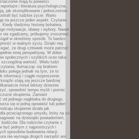
znaczenie mają tu powieści
reportaże i literatura psychologiczna,
ją, jak skomplikowane i jednocześnie
potrafi być ludzkie życie. Warto
ę na jeszcze jeden aspekt. Czytanie
. Kiedy śledzimy historię bohatera,
ego motywacje, obawy i wybory. Nawet
nim nie zgadzamy, próbujemy zrozumieć,
tąpił w określony sposób. To bardzo
tność w realnym życiu. Dzięki niej
rzegać, że drugi człowiek może patrzeć
upełnie innej perspektywy. W dobie
ów społecznych i szybkich ocen taka
szczególną wartość. Wielu ludzi
czytania, tłumacząc się brakiem
oks polega jednak na tym, że to
k informacji i ciągłe rozproszenie
 książki stają się jeszcze bardziej
ilkanaście minut lektury dziennie
szyć, spowolnić tempo myśli i pomóc
czucie skupienia. Zamiast
ć od jednego nagłówka do drugiego,
nurza się w jedną opowieść lub jeden
rodzaju skupienie działa jak
dla przeciążonego umysłu, który na co
eagować na dziesiątki powiadomień,
 bodźców. Dla rodziców czytanie z
e być jednym z najprostszych i
ych sposobów budowania relacji.
ura nie wymaga drogich narzędzi ani