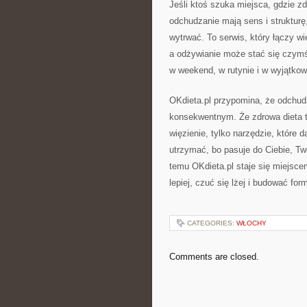
Jeśli ktoś szuka miejsca, gdzie zd
odchudzanie mają sens i strukturę
wytrwać. To serwis, który łączy w
a odżywianie może stać się czymś
w weekend, w rutynie i w wyjątk
OKdieta.pl przypomina, że odchudz
konsekwentnym. Że zdrowa dieta to
więzienie, tylko narzędzie, które da
utrzymać, bo pasuje do Ciebie, Tw
temu OKdieta.pl staje się miejsce
lepiej, czuć się lżej i budować for
CATEGORIES:
WŁOCHY
Comments are closed.