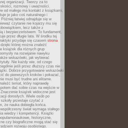
ej organizacji. Tworzy za to
iskości, rozmowy i uważności.
re od małego ma kontakt z książkami,
tuje je jako coś naturalnego i
 Później łatwiej odnajduje się w
nieważ czytanie nie kojarzy mu się
obowiązkiem, lecz także z
ią i bezpieczeństwem. To fundament,
uje przez długie lata. W środku tej
raktyki przydaje się czasem
strona
dzięki której można znaleźć
e książek dla różnych grup
pomysły na rozwijanie nawyku
także wskazówki, jak wybierać
tytuły. Nie każdy wie, od czego
ególnie jeśli przez dłuższy czas nie
siążki. Dobrze przygotowane wskazówki
ić do pierwszych kroków i pokazać,
ie musi być trudne ani elitarne.
naleźć temat, który naprawdę
a potem dać sobie czas na wejście w
. Znaczenie książek widoczne jest
acji dorosłych. Wiele osób po
szkoły przestaje czytać z
m, że nauka dobiegła końca.
spółczesny świat wymaga stałego
ia wiedzy i kompetencji. Książki
popularnonaukowe, historyczne,
ne czy biograficzne mogą stać się
ędziem rozwoju osobistego.