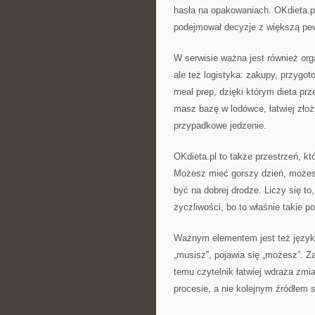
hasła na opakowaniach. OKdieta.p
podejmował decyzje z większą pew
W serwisie ważna jest również orga
ale też logistyka: zakupy, przygo
meal prep, dzięki którym dieta prz
masz bazę w lodówce, łatwiej złoż
przypadkowe jedzenie.
OKdieta.pl to także przestrzeń, któ
Możesz mieć gorszy dzień, możesz
być na dobrej drodze. Liczy się to
życzliwości, bo to właśnie takie po
Ważnym elementem jest też język, 
„musisz”, pojawia się „możesz”. Za
temu czytelnik łatwiej wdraża zmi
procesie, a nie kolejnym źródłem s