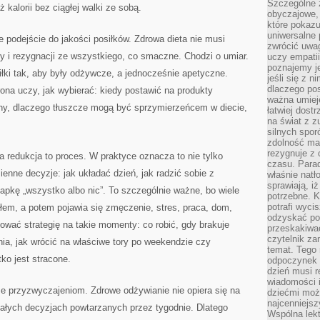
Szczególne 
 kalorii bez ciągłej walki ze sobą.
obyczajowe, 
które pokazu
uniwersalne 
 podejście do jakości posiłków. Zdrowa dieta nie musi
zwrócić uwag
y i rezygnacji ze wszystkiego, co smaczne. Chodzi o umiar.
uczy empatii
poznajemy j
łki tak, aby były odżywcze, a jednocześnie apetyczne.
jeśli się z 
dlaczego pos
rona uczy, jak wybierać: kiedy postawić na produkty
ważna umieję
einy, dlaczego tłuszcze mogą być sprzymierzeńcem w diecie,
łatwiej dost
na świat z z
silnych spor
zdolność ma 
rezygnuje z 
a redukcja to proces. W praktyce oznacza to nie tylko
czasu. Parad
ienne decyzje: jak układać dzień, jak radzić sobie z
właśnie natło
sprawiają, iż
apkę „wszystko albo nic”. To szczególnie ważne, bo wiele
potrzebne. K
potrafi wyci
em, a potem pojawia się zmęczenie, stres, praca, dom,
odzyskać po
wać strategię na takie momenty: co robić, gdy brakuje
przeskakiwa
czytelnik za
ia, jak wrócić na właściwe tory po weekendzie czy
temat. Tego 
ko jest stracone.
odpoczynek 
dzień musi r
wiadomości i
że przyzwyczajeniom. Zdrowe odżywianie nie opiera się na
dziećmi moż
najcenniejsz
małych decyzjach powtarzanych przez tygodnie. Dlatego
Wspólna lekt