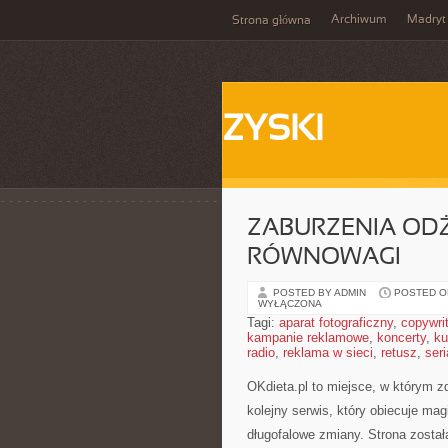
Archiwum
Madryt
Strona główna
ZYSKI
ZABURZENIA ODŻ
RÓWNOWAGI
POSTED BY ADMIN
POSTED ON
WYŁĄCZONA
Tagi:
aparat fotograficzny
,
copywri
kampanie reklamowe
,
koncerty
,
ku
radio
,
reklama w sieci
,
retusz
,
seri
OKdieta.pl to miejsce, w którym z
kolejny serwis, który obiecuje mag
długofalowe zmiany. Strona został