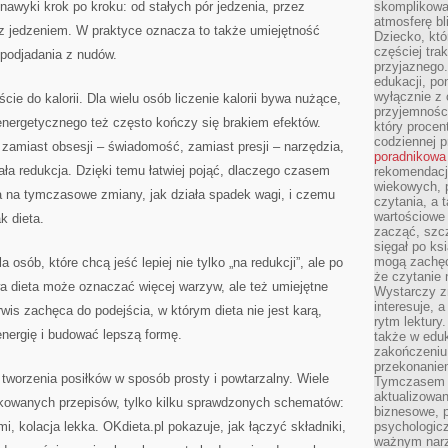
nawyki krok po kroku: od stałych pór jedzenia, przez
skomplikowan
atmosferę bl
 z jedzeniem. W praktyce oznacza to także umiejętność
Dziecko, któ
częściej trak
 podjadania z nudów.
przyjaznego.
edukacji, po
wyłącznie z 
cie do kalorii. Dla wielu osób liczenie kalorii bywa nużące,
przyjemnośc
 energetycznego też często kończy się brakiem efektów.
który procent
codziennej p
: zamiast obsesji – świadomość, zamiast presji – narzędzia,
poradnikowa
ała redukcja. Dzięki temu łatwiej pojąć, dlaczego czasem
rekomendacj
wiekowych, 
a na tymczasowe zmiany, jak działa spadek wagi, i czemu
czytania, a 
wartościowe 
k dieta.
zacząć, szcz
sięgał po k
mogą zachęc
a osób, które chcą jeść lepiej nie tylko „na redukcji”, ale po
że czytanie n
a dieta może oznaczać więcej warzyw, ale też umiejętne
Wystarczy z
interesuje, 
is zachęca do podejścia, w którym dieta nie jest karą,
rytm lektury
energię i budować lepszą formę.
także w eduk
zakończeniu 
przekonanie
 tworzenia posiłków w sposób prosty i powtarzalny. Wiele
Tymczasem w
aktualizowan
ikowanych przepisów, tylko kilku sprawdzonych schematów:
biznesowe, 
mi, kolacja lekka. OKdieta.pl pokazuje, jak łączyć składniki,
psychologicz
ważnym narz