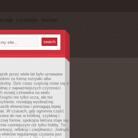
SCRIBE
FACEBOOK
TWITTER
ążek przez wiele lat było uznawane
tkim za formę rozrywki albo
kolny. Dziś coraz częściej mówi się o
ednej z najważniejszych czynności
h rozwój człowieka na wielu
siążki nie tylko uczą, ale też
yślenie, rozwijają wyobraźnię,
asób słownictwa i pomagają lepiej
iat. W czasach, gdy ogromna część
ciera do nas w krótkiej, szybkiej i
znej formie, spokojna lektura staje się
nie cenniejszym niż tylko hobby. To
ntracji, refleksji i cierpliwości. Jednym
 efektów regularnego czytania jest