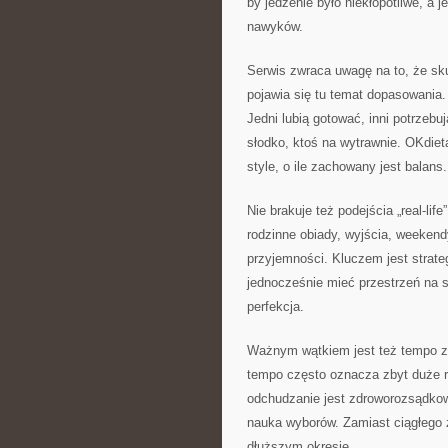
by jedzenie było niekłopotliwe, a
nawyków.
Serwis zwraca uwagę na to, że sku
pojawia się tu temat dopasowania. 
Jedni lubią gotować, inni potrzebuj
słodko, ktoś na wytrawnie. OKdiet
style, o ile zachowany jest balans.
Nie brakuje też podejścia „real-lif
rodzinne obiady, wyjścia, weekendy
przyjemności. Kluczem jest strat
jednocześnie mieć przestrzeń na sm
perfekcja.
Ważnym wątkiem jest też tempo z
tempo często oznacza zbyt duże r
odchudzanie jest zdroworozsądkow
nauka wyborów. Zamiast ciągłego 
dłuższym okresie.