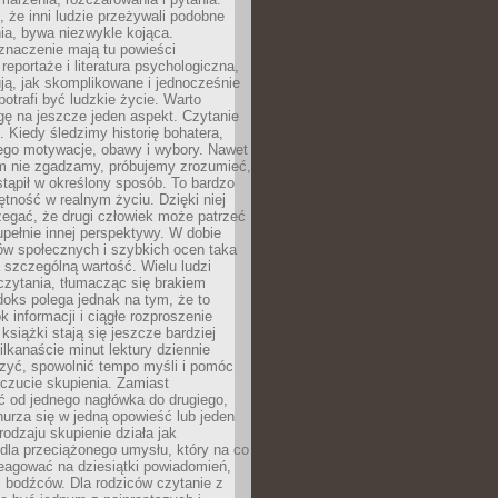
że inni ludzie przeżywali podobne
ia, bywa niezwykle kojąca.
znaczenie mają tu powieści
reportaże i literatura psychologiczna,
ją, jak skomplikowane i jednocześnie
potrafi być ludzkie życie. Warto
ę na jeszcze jeden aspekt. Czytanie
. Kiedy śledzimy historię bohatera,
ego motywacje, obawy i wybory. Nawet
nim nie zgadzamy, próbujemy zrozumieć,
tąpił w określony sposób. To bardzo
tność w realnym życiu. Dzięki niej
rzegać, że drugi człowiek może patrzeć
upełnie innej perspektywy. W dobie
ów społecznych i szybkich ocen taka
szczególną wartość. Wielu ludzi
czytania, tłumacząc się brakiem
oks polega jednak na tym, że to
k informacji i ciągłe rozproszenie
 książki stają się jeszcze bardziej
ilkanaście minut lektury dziennie
szyć, spowolnić tempo myśli i pomóc
czucie skupienia. Zamiast
ć od jednego nagłówka do drugiego,
nurza się w jedną opowieść lub jeden
rodzaju skupienie działa jak
dla przeciążonego umysłu, który na co
eagować na dziesiątki powiadomień,
 bodźców. Dla rodziców czytanie z