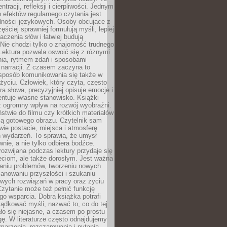
ntracji, refleksji i cierpliwości. Jednym
 efektów regularnego czytania jest
lności językowych. Osoby obcujące z
ęściej sprawniej formułują myśli, lepiej
aczenia słów i łatwiej budują
Nie chodzi tylko o znajomość trudnego
Lektura pozwala oswoić się z różnymi
nia, rytmem zdań i sposobami
narracji. Z czasem zaczyna to
sposób komunikowania się także w
yciu. Człowiek, który czyta, często
era słowa, precyzyjniej opisuje emocje i
entuje własne stanowisko. Książki
ż ogromny wpływ na rozwój wyobraźni.
stwie do filmu czy krótkich materiałów
ją gotowego obrazu. Czytelnik sam
wie postacie, miejsca i atmosferę
 wydarzeń. To sprawia, że umysł
wnie, a nie tylko odbiera bodźce.
ozwijana podczas lektury przydaje się
ieciom, ale także dorosłym. Jest ważna
aniu problemów, tworzeniu nowych
anowaniu przyszłości i szukaniu
owych rozwiązań w pracy oraz życiu
zytanie może też pełnić funkcję
o wsparcia. Dobra książka potrafi
ądkować myśli, nazwać to, co do tej
o się niejasne, a czasem po prostu
gę. W literaturze często odnajdujemy
 marzenia, rozczarowania i pytania.