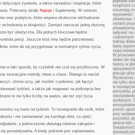
poprawa zdo
dotyczące żywienia, a także narzędzia i inspiracje, które
książkami cz
rozumieją zn
ałania. Polecamy działy
Napoje
i Suplementy. W centrum
wypowiedzi. 
anie oraz podejście, które wspiera skuteczne odchudzanie
słownictwa. 
stylami pisa
ez wchodzenia w skrajności. Zamiast narzucać jedną słuszną
prowadzenia 
może być elastyczna. Dla jednych kluczowe będzie
wpływać na 
codziennym ż
kontrola porcji. Jeszcze ktoś inny będzie potrzebować
trafniej dobi
lepiej argum
łków, które da się przygotować w normalnym rytmie życia,
mają równie
W przeciwień
wideo nie da
tworzy w gło
ia w taki sposób, by czytelnik nie czuł się przytłoczony. W
opisywanych
pracuje akty
 się sensacyjne metody, łatwo o chaos. Dlatego tu nacisk
Wyobraźnia r
aszyć, strona uczy, jak myśleć o jedzeniu: jak łączyć
nie tylko dz
w rozwiązyw
 planować tydzień, a także jak reagować na potknięcia bez
pomysłów, pl
niestandard
nie to nie tylko liczby na wadze, ale też styl życia.
osobistym. C
emocjonalneg
serwisu są menu na tydzień. To rozwiązanie dla osób, które
pomóc uporz
pory wydawał
zeniu i nie zastanawiać się każdego dnia, co zjeść.
przynieść ul
własne lęki,
djadanie, a jednocześnie ułatwiają robienie zakupów i
Świadomość, 
 się przewidywalna. A kiedy jedzenie jest zaplanowane,
doświadczen