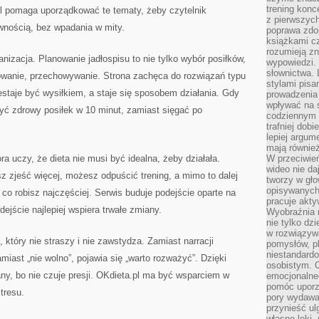
trening konce
l pomaga uporządkować te tematy, żeby czytelnik
z pierwszych
nością, bez wpadania w mity.
poprawa zdo
książkami cz
rozumieją zn
nizacja. Planowanie jadłospisu to nie tylko wybór posiłków,
wypowiedzi. 
słownictwa. 
towanie, przechowywanie. Strona zachęca do rozwiązań typu
stylami pisa
estaje być wysiłkiem, a staje się sposobem działania. Gdy
prowadzenia 
wpływać na 
yć zdrowy posiłek w 10 minut, zamiast sięgać po
codziennym ż
trafniej dobi
lepiej argum
mają równie
ra uczy, że dieta nie musi być idealna, żeby działała.
W przeciwień
wideo nie da
 zjeść więcej, możesz odpuścić trening, a mimo to dalej
tworzy w gło
opisywanych
, co robisz najczęściej. Serwis buduje podejście oparte na
pracuje akty
dejście najlepiej wspiera trwałe zmiany.
Wyobraźnia r
nie tylko dz
w rozwiązyw
który nie straszy i nie zawstydza. Zamiast narracji
pomysłów, pl
niestandard
miast „nie wolno”, pojawia się „warto rozważyć”. Dzięki
osobistym. C
any, bo nie czuje presji. OKdieta.pl ma być wsparciem w
emocjonalneg
pomóc uporz
tresu.
pory wydawał
przynieść ul
własne lęki,