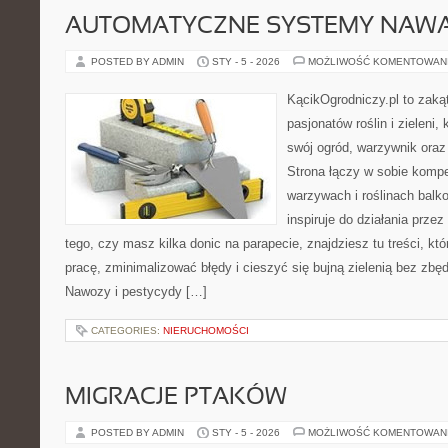
AUTOMATYCZNE SYSTEMY NAWA
POSTED BY ADMIN
STY - 5 - 2026
MOŻLIWOŚĆ KOMENTOWAN
KącikOgrodniczy.pl to zaką
pasjonatów roślin i zieleni,
swój ogród, warzywnik ora
Strona łączy w sobie komp
warzywach i roślinach balk
inspiruje do działania przez
tego, czy masz kilka donic na parapecie, znajdziesz tu treści, k
pracę, zminimalizować błędy i cieszyć się bujną zielenią bez zb
Nawozy i pestycydy […]
CATEGORIES:
NIERUCHOMOŚCI
MIGRACJE PTAKÓW
POSTED BY ADMIN
STY - 5 - 2026
MOŻLIWOŚĆ KOMENTOWAN