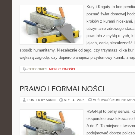
Kury i Koguty to kompendiu
poznać świat domowej hodow
kroków z kurami nioskami, 
utrzymanie zdrowego stada 
powstała z myślą o tych, k
jajach, cenią niezależność
sposób humanitarny. Niezależnie od tego, czy trzymasz kilka kur
większą zagrodę, czy dopiero planujesz przydomowy kurnik, znaj
CATEGORIES:
NIERUCHOMOŚCI
PRAWO I FORMALNOŚCI
POSTED BY ADMIN
STY - 4 - 2026
MOŻLIWOŚĆ KOMENTOWAN
RSGN.pl to pełny serwis, k
eksperckie oraz lokowanie 
A do Z. To miejsce stworzo
podejmować dobrze policzon