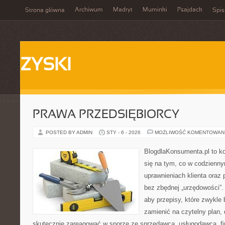
Archiwum
Madryt
Muminki
Psajdack
Strona główna
Spis
ZYSKI
PRAWA PRZEDSIĘBIORCY
POSTED BY ADMIN
STY - 6 - 2026
MOŻLIWOŚĆ KOMENTOWAN
BlogdlaKonsumenta.pl to ko
się na tym, co w codziennym
uprawnieniach klienta oraz
bez zbędnej „urzędowości”.
aby przepisy, które zwykle 
zamienić na czytelny plan, 
skutecznie zareagować w sporze ze sprzedawcą, usługodawcą, fi