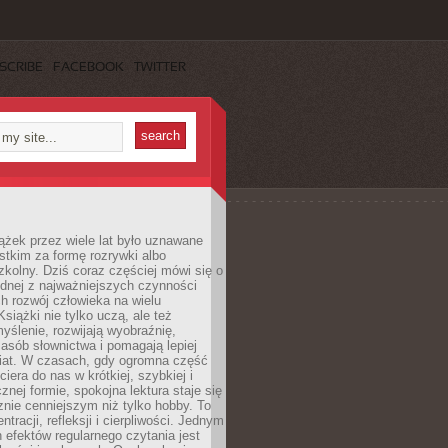
SCRIBE
FACEBOOK
TWITTER
ążek przez wiele lat było uznawane
tkim za formę rozrywki albo
kolny. Dziś coraz częściej mówi się o
ednej z najważniejszych czynności
h rozwój człowieka na wielu
siążki nie tylko uczą, ale też
yślenie, rozwijają wyobraźnię,
asób słownictwa i pomagają lepiej
iat. W czasach, gdy ogromna część
ciera do nas w krótkiej, szybkiej i
znej formie, spokojna lektura staje się
nie cenniejszym niż tylko hobby. To
ntracji, refleksji i cierpliwości. Jednym
 efektów regularnego czytania jest