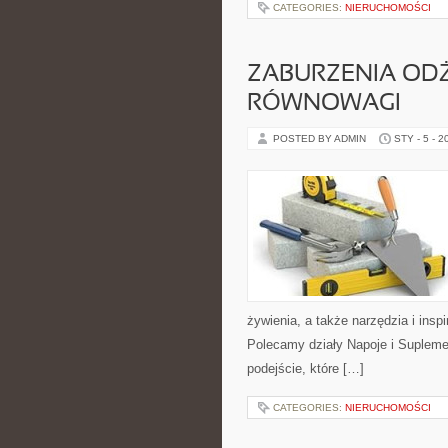
CATEGORIES:
NIERUCHOMOŚCI
ZABURZENIA ODŻ
RÓWNOWAGI
POSTED BY ADMIN
STY - 5 - 2
żywienia, a także narzędzia i inspi
Polecamy działy Napoje i Suplemen
podejście, które […]
CATEGORIES:
NIERUCHOMOŚCI