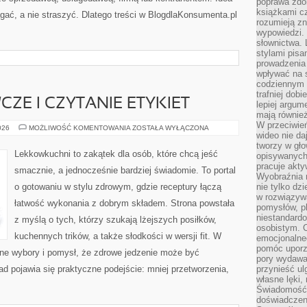
poprawa zdo
książkami cz
gać, a nie straszyć. Dlatego treści w BlogdlaKonsumenta.pl
rozumieją zn
wypowiedzi. 
słownictwa. 
stylami pisa
prowadzenia 
wpływać na 
codziennym ż
trafniej dobi
ZE I CZYTANIE ETYKIET
lepiej argum
mają równie
W przeciwień
ZAKUPY
026
MOŻLIWOŚĆ KOMENTOWANIA
ZOSTAŁA WYŁĄCZONA
wideo nie da
SPOŻYWCZE
I
tworzy w gło
CZYTANIE
Lekkowkuchni to zakątek dla osób, które chcą jeść
opisywanych
ETYKIET
pracuje akty
smacznie, a jednocześnie bardziej świadomie. To portal
Wyobraźnia r
o gotowaniu w stylu zdrowym, gdzie receptury łączą
nie tylko dz
w rozwiązyw
łatwość wykonania z dobrym składem. Strona powstała
pomysłów, pl
niestandard
z myślą o tych, którzy szukają lżejszych posiłków,
osobistym. C
kuchennych trików, a także słodkości w wersji fit. W
emocjonalneg
pomóc uporz
ne wybory i pomysł, że zdrowe jedzenie może być
pory wydawał
 pojawia się praktyczne podejście: mniej przetworzenia,
przynieść ul
własne lęki,
Świadomość, 
doświadczen