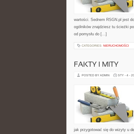
wartości. Sednem RSGN.pl jest do
ogólników znajdziesz tu ścieżki p
od pomysłu do […]
CATEGORIES:
NIERUCHOMOŚCI
FAKTY I MITY
POSTED BY ADMIN
STY - 4 - 2
jak przygotować się do wizyty u de