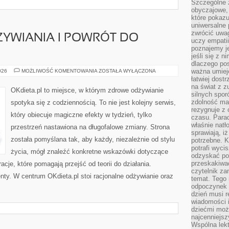
Szczególne 
obyczajowe, 
które pokazu
uniwersalne 
zwrócić uwag
YWIANIA I POWRÓT DO
uczy empatii
poznajemy j
jeśli się z 
dlaczego pos
ZABURZENIA
ważna umieję
026
MOŻLIWOŚĆ KOMENTOWANIA
ZOSTAŁA WYŁĄCZONA
ODŻYWIANIA
łatwiej dost
I
na świat z z
POWRÓT
OKdieta.pl to miejsce, w którym zdrowe odżywianie
DO
silnych spor
RÓWNOWAGI
zdolność ma 
spotyka się z codziennością. To nie jest kolejny serwis,
rezygnuje z 
który obiecuje magiczne efekty w tydzień, tylko
czasu. Parad
właśnie natło
przestrzeń nastawiona na długofalowe zmiany. Strona
sprawiają, iż
została pomyślana tak, aby każdy, niezależnie od stylu
potrzebne. K
potrafi wyci
życia, mógł znaleźć konkretne wskazówki dotyczące
odzyskać po
przeskakiwa
racje, które pomagają przejść od teorii do działania.
czytelnik za
ty. W centrum OKdieta.pl stoi racjonalne odżywianie oraz
temat. Tego 
odpoczynek 
dzień musi r
wiadomości i
dziećmi moż
najcenniejsz
Wspólna lekt