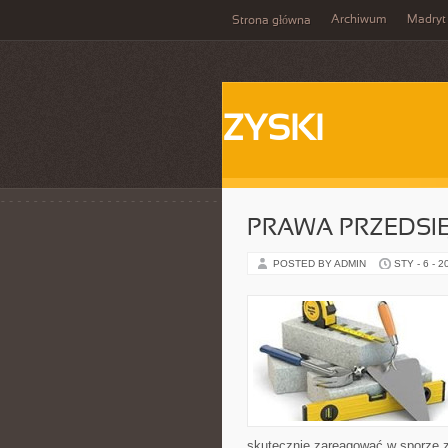
Archiwum
Madryt
Strona główna
ZYSKI
PRAWA PRZEDSI
POSTED BY ADMIN
STY - 6 - 2
skutecznie zareagować w sporze z