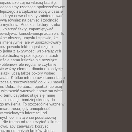
ojrzeć szerzej na własną branżę,
echanizmy rządzące społeczeństwem,
 lepszego zarządzania sobą w czasie
u odkryć nowe obszary zainteresowań.
ływa również na pamięć i zdolność
o myślenia. Podczas lektury trzeba
i, kojarzyć fakty, zapamiętywać
przewidywać konsekwencje zdarzeń. To
óżne obszary umysłu i sprawia, że
e intensywnie, ale w uporządkowany
bez powodu lektura jest często
o jedna z aktywności wspierających
telektualną w późniejszych latach
wiście sama książka nie rozwiąże
roblemów, ale regularne czytanie
ić ważny element dbania o kondycję
siążki uczą także pokory wobec
wiata. Krótkie internetowe komentarze
zczają rzeczywistość do kilku haseł i
. Dobra literatura, reportaż lub esej
e większość ważnych spraw ma wiele
ki temu czytelnik staje się mniej
anipulację i bardziej skłonny do
go myślenia. To szczególnie ważne w
iaru treści, gdy umiejętność
wartościowych informacji od
ych opinii staje się podstawową
 Nie trzeba od razu czytać kilkuset
iowo, aby zauważyć korzyści.
acząć od małych kroków. Jedna