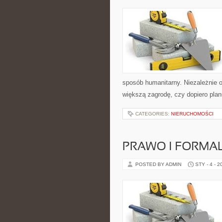
sposób humanitarny. Niezależnie o
większą zagrodę, czy dopiero pla
CATEGORIES:
NIERUCHOMOŚCI
PRAWO I FORMA
POSTED BY ADMIN
STY - 4 - 2