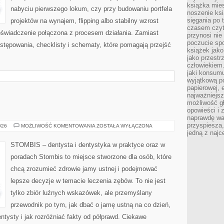
książka mies
nabyciu pierwszego lokum, czy przy budowaniu portfela
noszenie ksi
sięgania po t
projektów na wynajem, flipping albo stabilny wzrost
czasem czyta
świadczenie połączona z procesem działania. Zamiast
przynosi nie
poczucie spo
ostępowania, checklisty i schematy, które pomagają przejść
książek jako
jako przestr
człowiekiem
jaki konsumu
wyjątkową p
papierowej, 
najważniejsz
możliwość gł
opowieści i 
naprawdę wa
przyspiesza
FAKTY
026
MOŻLIWOŚĆ KOMENTOWANIA
ZOSTAŁA WYŁĄCZONA
I
jedną z najc
MITY
STOMBIS – dentysta i dentystyka w praktyce oraz w
poradach Stombis to miejsce stworzone dla osób, które
chcą zrozumieć zdrowie jamy ustnej i podejmować
lepsze decyzje w temacie leczenia zębów. To nie jest
tylko zbiór luźnych wskazówek, ale przemyślany
przewodnik po tym, jak dbać o jamę ustną na co dzień,
ntysty i jak rozróżniać fakty od półprawd. Ciekawe