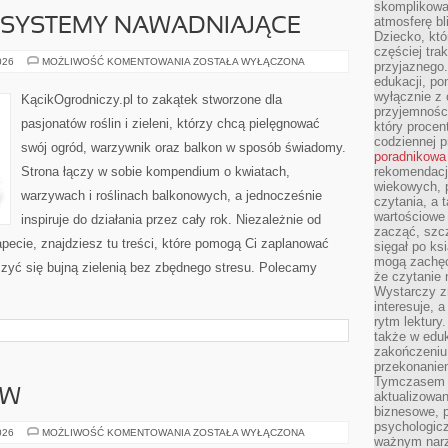
skomplikowan
atmosferę bl
SYSTEMY NAWADNIAJĄCE
Dziecko, któ
częściej trak
AUTOMATYCZNE
026
MOŻLIWOŚĆ KOMENTOWANIA
ZOSTAŁA WYŁĄCZONA
przyjaznego.
SYSTEMY
edukacji, po
NAWADNIAJĄCE
wyłącznie z 
KącikOgrodniczy.pl to zakątek stworzone dla
przyjemnośc
pasjonatów roślin i zieleni, którzy chcą pielęgnować
który procent
codziennej p
swój ogród, warzywnik oraz balkon w sposób świadomy.
poradnikowa
Strona łączy w sobie kompendium o kwiatach,
rekomendacj
wiekowych, 
warzywach i roślinach balkonowych, a jednocześnie
czytania, a 
wartościowe 
inspiruje do działania przez cały rok. Niezależnie od
zacząć, szcz
apecie, znajdziesz tu treści, które pomogą Ci zaplanować
sięgał po k
mogą zachęc
szyć się bujną zielenią bez zbędnego stresu. Polecamy
że czytanie n
Wystarczy z
interesuje, 
rytm lektury
także w eduk
zakończeniu 
przekonanie
Tymczasem w
ÓW
aktualizowan
biznesowe, 
psychologicz
MIGRACJE
026
MOŻLIWOŚĆ KOMENTOWANIA
ZOSTAŁA WYŁĄCZONA
ważnym narz
PTAKÓW