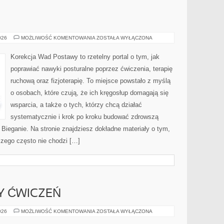
BIEGANIE
026
MOŻLIWOŚĆ KOMENTOWANIA
ZOSTAŁA WYŁĄCZONA
Korekcja Wad Postawy to rzetelny portal o tym, jak
poprawiać nawyki posturalne poprzez ćwiczenia, terapię
ruchową oraz fizjoterapię. To miejsce powstało z myślą
o osobach, które czują, że ich kręgosłup domagają się
wsparcia, a także o tych, którzy chcą działać
systematycznie i krok po kroku budować zdrowszą
 Bieganie. Na stronie znajdziesz dokładne materiały o tym,
czego często nie chodzi […]
MY ĆWICZEŃ
TECHNIKI
026
MOŻLIWOŚĆ KOMENTOWANIA
ZOSTAŁA WYŁĄCZONA
I
FORMY