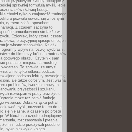
lności językowych. Osoby obcujące z
ęściej sprawniej formułują myśli, lepiej
aczenia słów i łatwiej budują
Nie chodzi tylko o znajomość trudnego
Lektura pozwala oswoić się z różnymi
nia, rytmem zdań i sposobami
narracji. Z czasem zaczyna to
sposób komunikowania się także w
yciu. Człowiek, który czyta, często
era słowa, precyzyjniej opisuje emocje i
entuje własne stanowisko. Książki
ż ogromny wpływ na rozwój wyobraźni.
stwie do filmu czy krótkich materiałów
ją gotowego obrazu. Czytelnik sam
wie postacie, miejsca i atmosferę
 wydarzeń. To sprawia, że umysł
wnie, a nie tylko odbiera bodźce.
ozwijana podczas lektury przydaje się
ieciom, ale także dorosłym. Jest ważna
aniu problemów, tworzeniu nowych
anowaniu przyszłości i szukaniu
owych rozwiązań w pracy oraz życiu
zytanie może też pełnić funkcję
o wsparcia. Dobra książka potrafi
ądkować myśli, nazwać to, co do tej
o się niejasne, a czasem po prostu
gę. W literaturze często odnajdujemy
 marzenia, rozczarowania i pytania.
że inni ludzie przeżywali podobne
ia, bywa niezwykle kojąca.