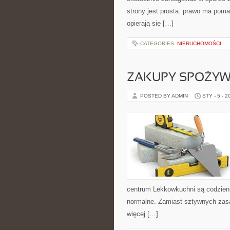
strony jest prosta: prawo ma poma
opierają się […]
CATEGORIES:
NIERUCHOMOŚCI
ZAKUPY SPOŻYWC
POSTED BY ADMIN
STY - 5 - 2
centrum Lekkowkuchni są codzien
normalne. Zamiast sztywnych zasad
więcej […]