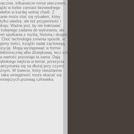
ięcznie, kilkanaście minut wieczorem,
ążki w torbie zamiast bezwiednego
elefon w każdej wolnej chwili. Z
nie może stać się rytuałem, który
 tylko wiedzę, ale też przyjemność i
koju. Ważne jest, by nie traktować
 kolejnego zadania do wykonania, ale
zeń spotkania z myślą, historią i drugim
. Choć technologia zmienia sposób, w
jemy treści, książki nadal zachowują
ozycję. Mogą występować w formie
elektronicznej albo dźwiękowej, lecz ich
a wartość pozostaje ta sama. Dają
ębokiego wejścia w temat, przeżycia
zatrzymania się na dłużej przy czymś
żnym. W świecie, który nieustannie
, taka umiejętność może okazać się
enniejszych przewag człowieka.