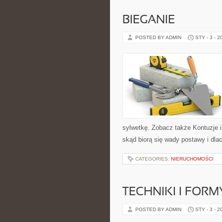
BIEGANIE
POSTED BY ADMIN
STY - 3 - 2
sylwetkę. Zobacz także Kontuzje i
skąd biorą się wady postawy i dla
CATEGORIES:
NIERUCHOMOŚCI
TECHNIKI I FOR
POSTED BY ADMIN
STY - 3 - 2