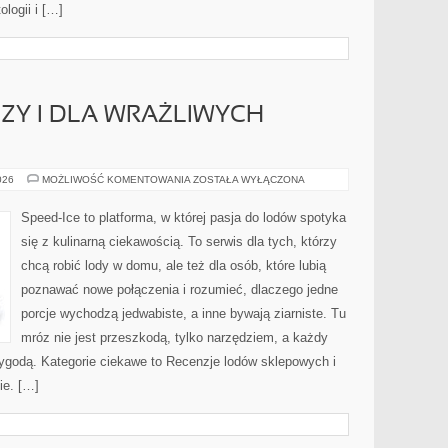
logii i […]
ZY I DLA WRAŻLIWYCH
LODY
026
MOŻLIWOŚĆ KOMENTOWANIA
ZOSTAŁA WYŁĄCZONA
BEZ
LAKTOZY
I
Speed-Ice to platforma, w której pasja do lodów spotyka
DLA
WRAŻLIWYCH
się z kulinarną ciekawością. To serwis dla tych, którzy
BRZUSZKÓW
chcą robić lody w domu, ale też dla osób, które lubią
poznawać nowe połączenia i rozumieć, dlaczego jedne
porcje wychodzą jedwabiste, a inne bywają ziarniste. Tu
mróz nie jest przeszkodą, tylko narzędziem, a każdy
zygodą. Kategorie ciekawe to Recenzje lodów sklepowych i
ie. […]