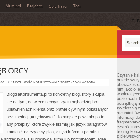
Muminki
Psajdack
Tagi
Spis Treści
SUB
ĘBIORCY
Czytanie ksi
przede wszys
PRAWA
026
MOŻLIWOŚĆ KOMENTOWANIA
ZOSTAŁA WYŁĄCZONA
obowiązek sz
PRZEDSIĘBIORCY
nim jako o j
wspierającyc
BlogdlaKonsumenta.pl to konkretny blog, który skupia
poziomach. K
się na tym, co w codziennym życiu najbardziej boli:
porządkują m
zwiększają z
uprawnieniach klienta oraz prawie cywilnym pokazanych
rozumieć św
bez zbędnej „urzędowości”. To miejsce powstało po to,
informacji do
fragmentaryc
aby przepisy, które zwykle brzmią jak język paragrafów,
czymś znacz
trening konce
zamienić na czytelny plan, dzięki któremu potrafisz
z pierwszych
e sprzedawcą, usługodawcą, firmą lub kontrahentem. Idea