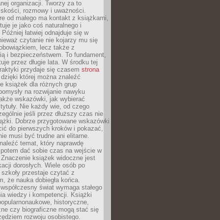
ej organizacji. Tworzy za to
iskości, rozmowy i uważności.
re od małego ma kontakt z książkami,
tuje je jako coś naturalnego i
 Później łatwiej odnajduje się w
nieważ czytanie nie kojarzy mu się
obowiązkiem, lecz także z
ią i bezpieczeństwem. To fundament,
uje przez długie lata. W środku tej
raktyki przydaje się czasem
strona
dzięki której można znaleźć
e książek dla różnych grup
pomysły na rozwijanie nawyku
także wskazówki, jak wybierać
tytuły. Nie każdy wie, od czego
ególnie jeśli przez dłuższy czas nie
siążki. Dobrze przygotowane wskazówki
ić do pierwszych kroków i pokazać,
ie musi być trudne ani elitarne.
naleźć temat, który naprawdę
a potem dać sobie czas na wejście w
. Znaczenie książek widoczne jest
acji dorosłych. Wiele osób po
szkoły przestaje czytać z
m, że nauka dobiegła końca.
spółczesny świat wymaga stałego
ia wiedzy i kompetencji. Książki
popularnonaukowe, historyczne,
ne czy biograficzne mogą stać się
ędziem rozwoju osobistego.