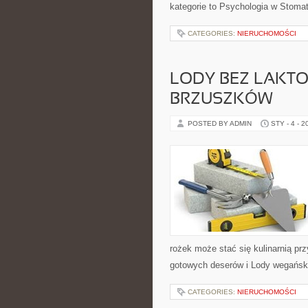
kategorie to Psychologia w Stomato
CATEGORIES:
NIERUCHOMOŚCI
LODY BEZ LAKTO
BRZUSZKÓW
POSTED BY ADMIN
STY - 4 - 2
rożek może stać się kulinarnią pr
gotowych deserów i Lody wegańsk
CATEGORIES:
NIERUCHOMOŚCI