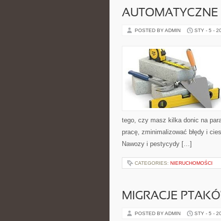
AUTOMATYCZNE 
POSTED BY ADMIN
STY - 5 - 2
tego, czy masz kilka donic na par
pracę, zminimalizować błędy i cie
Nawozy i pestycydy […]
CATEGORIES:
NIERUCHOMOŚCI
MIGRACJE PTAK
POSTED BY ADMIN
STY - 5 - 2