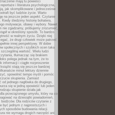
znaczenie mają tu powieści
reportaże i literatura psychologiczna,
ją, jak skomplikowane i jednocześnie
potrafi być ludzkie życie. Warto
ę na jeszcze jeden aspekt. Czytanie
. Kiedy śledzimy historię bohatera,
ego motywacje, obawy i wybory. Nawet
nim nie zgadzamy, próbujemy zrozumieć,
tąpił w określony sposób. To bardzo
tność w realnym życiu. Dzięki niej
rzegać, że drugi człowiek może patrzeć
upełnie innej perspektywy. W dobie
ów społecznych i szybkich ocen taka
szczególną wartość. Wielu ludzi
czytania, tłumacząc się brakiem
oks polega jednak na tym, że to
k informacji i ciągłe rozproszenie
 książki stają się jeszcze bardziej
ilkanaście minut lektury dziennie
szyć, spowolnić tempo myśli i pomóc
czucie skupienia. Zamiast
ć od jednego nagłówka do drugiego,
nurza się w jedną opowieść lub jeden
rodzaju skupienie działa jak
dla przeciążonego umysłu, który na co
eagować na dziesiątki powiadomień,
 bodźców. Dla rodziców czytanie z
e być jednym z najprostszych i
ych sposobów budowania relacji.
ura nie wymaga drogich narzędzi ani