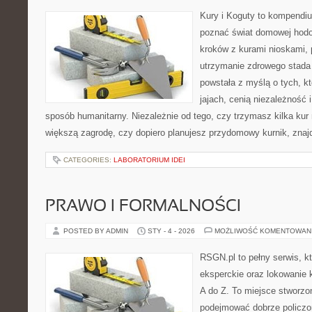
Kury i Koguty to kompendiu
poznać świat domowej hodow
kroków z kurami nioskami, 
utrzymanie zdrowego stada 
powstała z myślą o tych, k
jajach, cenią niezależność
sposób humanitarny. Niezależnie od tego, czy trzymasz kilka kur
większą zagrodę, czy dopiero planujesz przydomowy kurnik, znaj
CATEGORIES:
LABORATORIUM IDEI
PRAWO I FORMALNOŚCI
POSTED BY ADMIN
STY - 4 - 2026
MOŻLIWOŚĆ KOMENTOWAN
RSGN.pl to pełny serwis, k
eksperckie oraz lokowanie 
A do Z. To miejsce stworzo
podejmować dobrze policzon