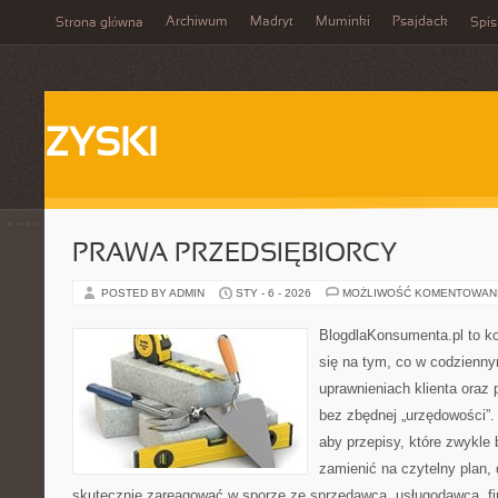
Archiwum
Madryt
Muminki
Psajdack
Strona główna
Spis
ZYSKI
PRAWA PRZEDSIĘBIORCY
POSTED BY ADMIN
STY - 6 - 2026
MOŻLIWOŚĆ KOMENTOWAN
BlogdlaKonsumenta.pl to ko
się na tym, co w codziennym
uprawnieniach klienta oraz
bez zbędnej „urzędowości”.
aby przepisy, które zwykle 
zamienić na czytelny plan, 
skutecznie zareagować w sporze ze sprzedawcą, usługodawcą, fi