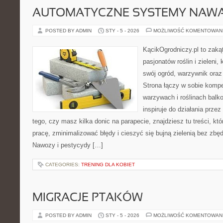
AUTOMATYCZNE SYSTEMY NAWA
POSTED BY ADMIN
STY - 5 - 2026
MOŻLIWOŚĆ KOMENTOWAN
KącikOgrodniczy.pl to zaką
pasjonatów roślin i zieleni,
swój ogród, warzywnik ora
Strona łączy w sobie komp
warzywach i roślinach balk
inspiruje do działania przez
tego, czy masz kilka donic na parapecie, znajdziesz tu treści, k
pracę, zminimalizować błędy i cieszyć się bujną zielenią bez zb
Nawozy i pestycydy […]
CATEGORIES:
TRENING DLA KOBIET
MIGRACJE PTAKÓW
POSTED BY ADMIN
STY - 5 - 2026
MOŻLIWOŚĆ KOMENTOWAN