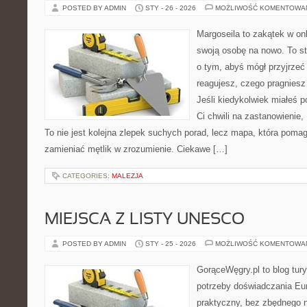
POSTED BY ADMIN
STY - 26 - 2026
MOŻLIWOŚĆ KOMENTOWA
Margoseila to zakątek w on
swoją osobę na nowo. To st
o tym, abyś mógł przyjrzeć 
reagujesz, czego pragniesz
Jeśli kiedykolwiek miałeś p
Ci chwili na zastanowienie, 
To nie jest kolejna zlepek suchych porad, lecz mapa, która poma
zamieniać mętlik w zrozumienie. Ciekawe […]
CATEGORIES:
MALEZJA
MIEJSCA Z LISTY UNESCO
POSTED BY ADMIN
STY - 25 - 2026
MOŻLIWOŚĆ KOMENTOWA
GorąceWęgry.pl to blog tury
potrzeby doświadczania Eu
praktyczny, bez zbędnego n