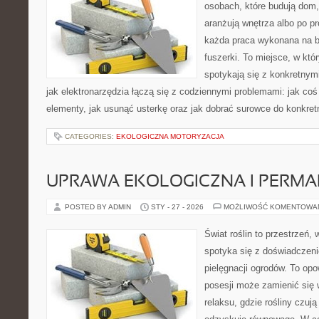
osobach, które budują dom,
aranżują wnętrza albo po p
każda praca wykonana na b
fuszerki. To miejsce, w kt
spotykają się z konkretnym
jak elektronarzędzia łączą się z codziennymi problemami: jak coś
elementy, jak usunąć usterkę oraz jak dobrać surowce do konkret
CATEGORIES:
EKOLOGICZNA MOTORYZACJA
UPRAWA EKOLOGICZNA I PERM
POSTED BY ADMIN
STY - 27 - 2026
MOŻLIWOŚĆ KOMENTOWA
Świat roślin to przestrzeń, 
spotyka się z doświadczeni
pielęgnacji ogrodów. To opo
posesji może zamienić się 
relaksu, gdzie rośliny czują 