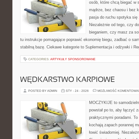
osób, które chcą biegać w s
mądrze, bez chaosu i bez ko
pasja do ruchu spotyka się
Niezależnie od tego, czy d
bieganiem, czy masz za sob
tu instrukcje pomagające poprawić ekonomię biegu, zadbać o sa
stabilną bazę. Ciekawe kategorie to Suplementacja i odżywki i Re
CATEGORIES:
ARTYKUŁY SPONSOROWANE
WĘDKARSTWO KARPIOWE
POSTED BY ADMIN
STY - 24 - 2026
MOŻLIWOŚĆ KOMENTOWA
MOCZYKIJE to samodzielny w
powstał po to, aby łączyć 
praktycznymi poradami. To 
kochają zapach porannej mg
łowić świadomiej. Niezależn