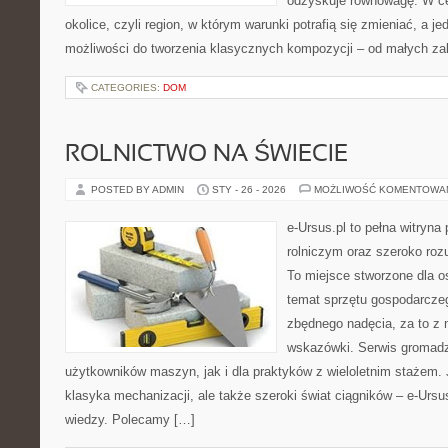
odzyskuje równowagę. W cen
okolice, czyli region, w którym warunki potrafią się zmieniać, a 
możliwości do tworzenia klasycznych kompozycji – od małych z
CATEGORIES:
DOM
ROLNICTWO NA ŚWIECIE
POSTED BY ADMIN
STY - 26 - 2026
MOŻLIWOŚĆ KOMENTOWA
e-Ursus.pl to pełna witryn
rolniczym oraz szeroko rozu
To miejsce stworzone dla o
temat sprzętu gospodarcze
zbędnego nadęcia, za to z 
wskazówki. Serwis gromadz
użytkowników maszyn, jak i dla praktyków z wieloletnim stażem. J
klasyka mechanizacji, ale także szeroki świat ciągników – e-Urs
wiedzy. Polecamy […]