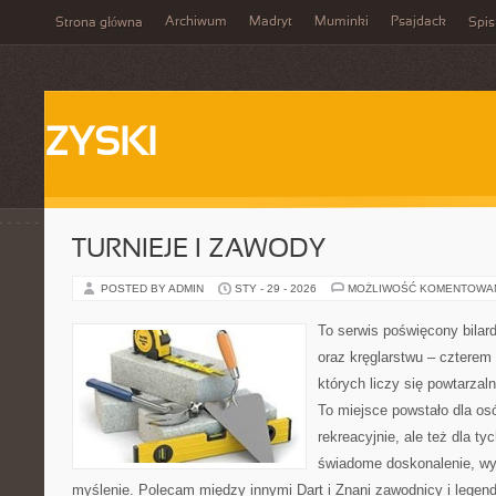
Archiwum
Madryt
Muminki
Psajdack
Strona główna
Spis
ZYSKI
TURNIEJE I ZAWODY
POSTED BY ADMIN
STY - 29 - 2026
MOŻLIWOŚĆ KOMENTOWA
To serwis poświęcony bilard
oraz kręglarstwu – czterem
których liczy się powtarzal
To miejsce powstało dla os
rekreacyjnie, ale też dla ty
świadome doskonalenie, wy
myślenie. Polecam między innymi Dart i Znani zawodnicy i legend