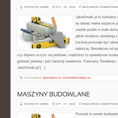
POSTED BY ADMIN
STY - 28 - 2026
MOŻLIWOŚĆ KOMENTOWA
JakieSmaki.pl to kulinarny s
by dawać realne wsparcie p
zwykłe posiłki w małe domo
gdzie receptury spotykają 
kuchnia przestaje być obowi
radością. Niezależnie od te
czy dopiero uczysz się podstaw, znajdziesz tu sprawdzone rozwi
gotować pewniej i jeść bardziej świadomie. Polecamy Śniadania i
JakieSmaki.pl […]
CATEGORIES:
REFORMACJA I KONTRREFORMACJA
MASZYNY BUDOWLANE
POSTED BY ADMIN
STY - 27 - 2026
MOŻLIWOŚĆ KOMENTOWA
Pusmak to serwis budowlany