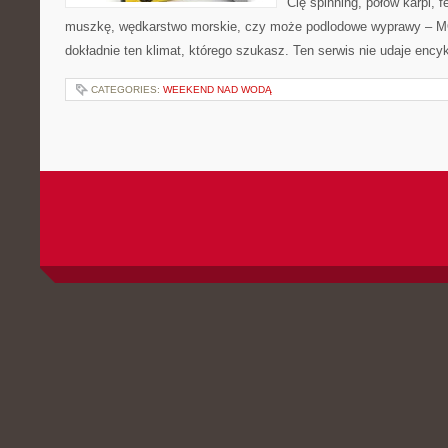
Cię spinning, połów karpi, f
muszkę, wędkarstwo morskie, czy może podlodowe wyprawy – 
dokładnie ten klimat, którego szukasz. Ten serwis nie udaje ency
CATEGORIES:
WEEKEND NAD WODĄ