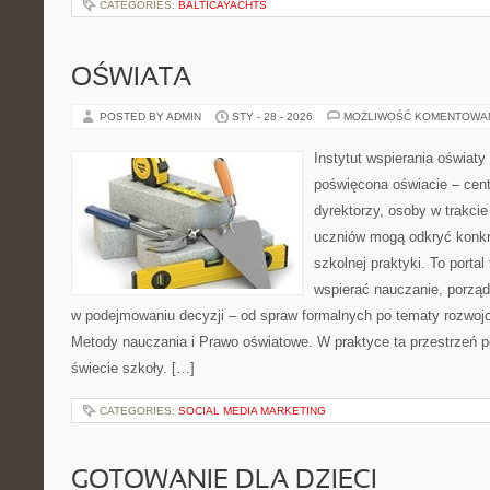
CATEGORIES:
BALTICAYACHTS
OŚWIATA
POSTED BY ADMIN
STY - 28 - 2026
MOŻLIWOŚĆ KOMENTOWA
Instytut wspierania oświaty
poświęcona oświacie – cen
dyrektorzy, osoby w trakcie
uczniów mogą odkryć konkr
szkolnej praktyki. To porta
wspierać nauczanie, porzą
w podejmowaniu decyzji – od spraw formalnych po tematy rozwojo
Metody nauczania i Prawo oświatowe. W praktyce ta przestrzeń pe
świecie szkoły. […]
CATEGORIES:
SOCIAL MEDIA MARKETING
GOTOWANIE DLA DZIECI