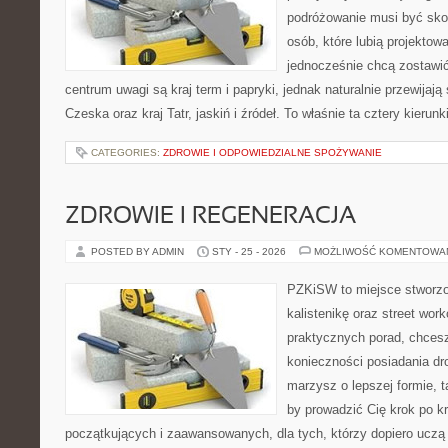
podróżowanie musi być sko
osób, które lubią projektow
jednocześnie chcą zostawi
centrum uwagi są kraj term i papryki, jednak naturalnie przewijają 
Czeska oraz kraj Tatr, jaskiń i źródeł. To właśnie ta cztery kierunk
CATEGORIES:
ZDROWIE I ODPOWIEDZIALNE SPOŻYWANIE
ZDROWIE I REGENERACJA
POSTED BY ADMIN
STY - 25 - 2026
MOŻLIWOŚĆ KOMENTOWA
PZKiSW to miejsce stworzo
kalistenikę oraz street wor
praktycznych porad, chces
konieczności posiadania dro
marzysz o lepszej formie, ta
by prowadzić Cię krok po k
początkujących i zaawansowanych, dla tych, którzy dopiero uczą s