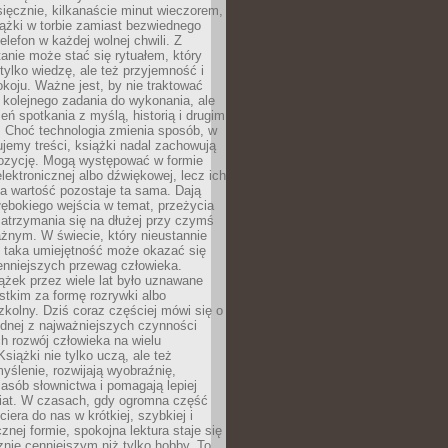
ięcznie, kilkanaście minut wieczorem,
ążki w torbie zamiast bezwiednego
elefon w każdej wolnej chwili. Z
nie może stać się rytuałem, który
 tylko wiedzę, ale też przyjemność i
koju. Ważne jest, by nie traktować
 kolejnego zadania do wykonania, ale
zeń spotkania z myślą, historią i drugim
. Choć technologia zmienia sposób, w
jemy treści, książki nadal zachowują
ozycję. Mogą występować w formie
elektronicznej albo dźwiękowej, lecz ich
a wartość pozostaje ta sama. Dają
ębokiego wejścia w temat, przeżycia
zatrzymania się na dłużej przy czymś
żnym. W świecie, który nieustannie
, taka umiejętność może okazać się
enniejszych przewag człowieka.
ążek przez wiele lat było uznawane
tkim za formę rozrywki albo
kolny. Dziś coraz częściej mówi się o
ednej z najważniejszych czynności
h rozwój człowieka na wielu
siążki nie tylko uczą, ale też
yślenie, rozwijają wyobraźnię,
asób słownictwa i pomagają lepiej
iat. W czasach, gdy ogromna część
ciera do nas w krótkiej, szybkiej i
znej formie, spokojna lektura staje się
nie cenniejszym niż tylko hobby. To