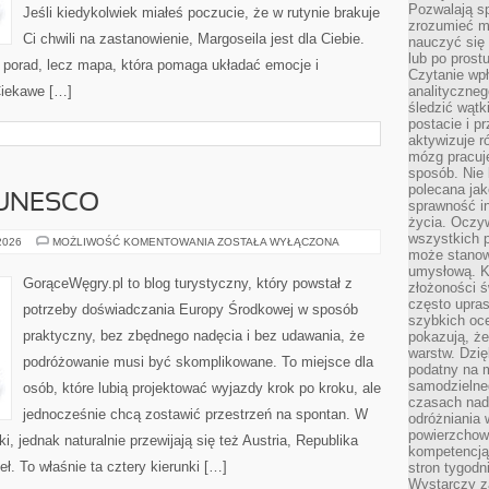
Pozwalają sp
Jeśli kiedykolwiek miałeś poczucie, że w rutynie brakuje
zrozumieć m
Ci chwili na zastanowienie, Margoseila jest dla Ciebie.
nauczyć się
lub po prost
h porad, lecz mapa, która pomaga układać emocje i
Czytanie wp
Ciekawe […]
analityczneg
śledzić wątk
postacie i 
aktywizuje r
mózg pracuj
sposób. Nie 
polecana jak
 UNESCO
sprawność in
życia. Oczy
wszystkich p
MIEJSCA
 2026
MOŻLIWOŚĆ KOMENTOWANIA
ZOSTAŁA WYŁĄCZONA
Z
może stanow
LISTY
umysłową. K
UNESCO
GorąceWęgry.pl to blog turystyczny, który powstał z
złożoności ś
często upras
potrzeby doświadczania Europy Środkowej w sposób
szybkich ocen
praktyczny, bez zbędnego nadęcia i bez udawania, że
pokazują, ż
warstw. Dzię
podróżowanie musi być skomplikowane. To miejsce dla
podatny na m
samodzielne
osób, które lubią projektować wyjazdy krok po kroku, ale
czasach nadm
jednocześnie chcą zostawić przestrzeń na spontan. W
odróżniania 
powierzchown
i, jednak naturalnie przewijają się też Austria, Republika
kompetencją.
deł. To właśnie ta cztery kierunki […]
stron tygodn
Wystarczy z