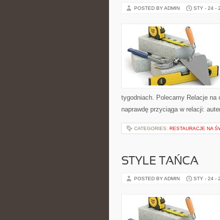
POSTED BY ADMIN
STY - 24 -
tygodniach. Polecamy Relacje na o
naprawdę przyciąga w relacji: aut
CATEGORIES:
RESTAURACJE NA Ś
STYLE TAŃCA
POSTED BY ADMIN
STY - 24 -