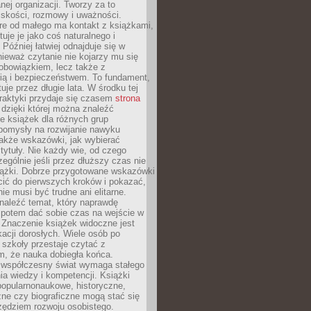
ej organizacji. Tworzy za to
iskości, rozmowy i uważności.
re od małego ma kontakt z książkami,
tuje je jako coś naturalnego i
 Później łatwiej odnajduje się w
nieważ czytanie nie kojarzy mu się
obowiązkiem, lecz także z
ią i bezpieczeństwem. To fundament,
uje przez długie lata. W środku tej
raktyki przydaje się czasem
strona
dzięki której można znaleźć
e książek dla różnych grup
pomysły na rozwijanie nawyku
także wskazówki, jak wybierać
tytuły. Nie każdy wie, od czego
ególnie jeśli przez dłuższy czas nie
siążki. Dobrze przygotowane wskazówki
ić do pierwszych kroków i pokazać,
ie musi być trudne ani elitarne.
naleźć temat, który naprawdę
a potem dać sobie czas na wejście w
. Znaczenie książek widoczne jest
acji dorosłych. Wiele osób po
szkoły przestaje czytać z
m, że nauka dobiegła końca.
spółczesny świat wymaga stałego
ia wiedzy i kompetencji. Książki
popularnonaukowe, historyczne,
ne czy biograficzne mogą stać się
ędziem rozwoju osobistego.