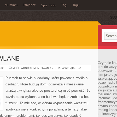
Muminki
Psajdack
Tagi
Tagi
Spis Treści
SUB
WLANE
Czytanie ksi
przede wszys
MASZYNY
 2026
MOŻLIWOŚĆ KOMENTOWANIA
ZOSTAŁA WYŁĄCZONA
obowiązek sz
BUDOWLANE
nim jako o j
Pusmak to serwis budowlany, który powstał z myślą o
wspierającyc
poziomach. K
osobach, które budują dom, odświeżają mieszkanie,
porządkują m
zwiększają z
aranżują wnętrza albo po prostu chcą mieć pewność, że
rozumieć św
każda praca wykonana na budowie będzie zrobiona bez
informacji do
fragmentaryc
fuszerki. To miejsce, w którym wyposażenie warsztatu
czymś znacz
spotykają się z konkretnymi poradami, a tematy takie
trening konce
z pierwszych
codziennymi problemami: jak coś zmierzyć, jak osadzić