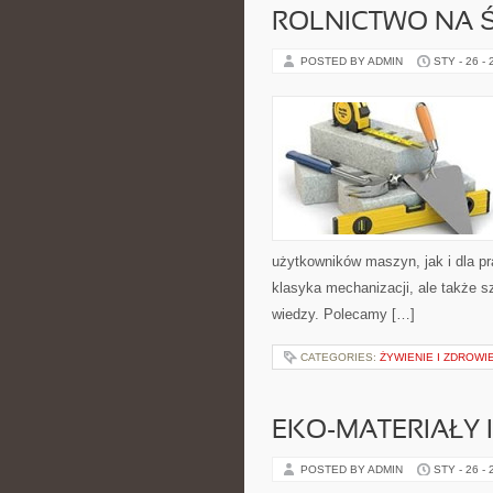
ROLNICTWO NA Ś
POSTED BY ADMIN
STY - 26 -
użytkowników maszyn, jak i dla pr
klasyka mechanizacji, ale także s
wiedzy. Polecamy […]
CATEGORIES:
ŻYWIENIE I ZDROWI
EKO-MATERIAŁY 
POSTED BY ADMIN
STY - 26 -