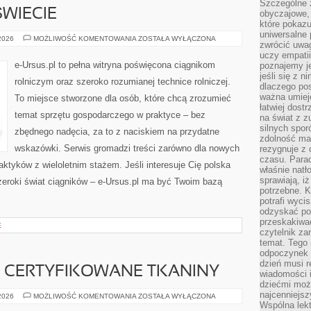
Szczególne 
WIECIE
obyczajowe, 
które pokazu
uniwersalne 
ROLNICTWO
 2026
MOŻLIWOŚĆ KOMENTOWANIA
ZOSTAŁA WYŁĄCZONA
zwrócić uwag
NA
ŚWIECIE
uczy empatii
e-Ursus.pl to pełna witryna poświęcona ciągnikom
poznajemy j
jeśli się z 
rolniczym oraz szeroko rozumianej technice rolniczej.
dlaczego pos
ważna umieję
To miejsce stworzone dla osób, które chcą zrozumieć
łatwiej dost
temat sprzętu gospodarczego w praktyce – bez
na świat z z
silnych spor
zbędnego nadęcia, za to z naciskiem na przydatne
zdolność ma 
wskazówki. Serwis gromadzi treści zarówno dla nowych
rezygnuje z 
czasu. Parad
aktyków z wieloletnim stażem. Jeśli interesuje Cię polska
właśnie natło
sprawiają, iż
zeroki świat ciągników – e-Ursus.pl ma być Twoim bazą
potrzebne. K
potrafi wyci
odzyskać po
przeskakiwa
E
czytelnik za
temat. Tego 
odpoczynek 
dzień musi r
I CERTYFIKOWANE TKANINY
wiadomości i
dziećmi moż
najcenniejsz
EKO-
 2026
MOŻLIWOŚĆ KOMENTOWANIA
ZOSTAŁA WYŁĄCZONA
MATERIAŁY
Wspólna lekt
I