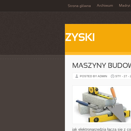
Archiwum
Madryt
Strona główna
ZYSKI
MASZYNY BUDO
POSTED BY ADMIN
STY - 27 -
jak elektronarzędzia łączą się z 