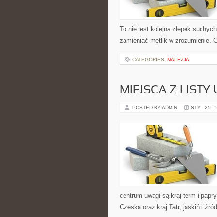
To nie jest kolejna zlepek suchyc
zamieniać mętlik w zrozumienie. 
CATEGORIES:
MALEZJA
MIEJSCA Z LISTY
POSTED BY ADMIN
STY - 25 -
centrum uwagi są kraj term i papryk
Czeska oraz kraj Tatr, jaskiń i źró