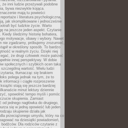
że inni ludzie przeżywali podobne
ia, bywa niezwykle kojąca.
znaczenie mają tu powieści
reportaże i literatura psychologiczna,
ją, jak skomplikowane i jednocześnie
potrafi być ludzkie życie. Warto
ę na jeszcze jeden aspekt. Czytanie
. Kiedy śledzimy historię bohatera,
ego motywacje, obawy i wybory. Nawet
nim nie zgadzamy, próbujemy zrozumieć,
tąpił w określony sposób. To bardzo
tność w realnym życiu. Dzięki niej
rzegać, że drugi człowiek może patrzeć
upełnie innej perspektywy. W dobie
ów społecznych i szybkich ocen taka
szczególną wartość. Wielu ludzi
czytania, tłumacząc się brakiem
oks polega jednak na tym, że to
k informacji i ciągłe rozproszenie
 książki stają się jeszcze bardziej
ilkanaście minut lektury dziennie
szyć, spowolnić tempo myśli i pomóc
czucie skupienia. Zamiast
ć od jednego nagłówka do drugiego,
nurza się w jedną opowieść lub jeden
rodzaju skupienie działa jak
dla przeciążonego umysłu, który na co
eagować na dziesiątki powiadomień,
 bodźców. Dla rodziców czytanie z