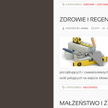
CATEGORIES:
ZDROWIE I ODPOWI
ZDROWIE I REGE
POSTED BY ADMIN
STY - 25 -
początkujących i zaawansowanych, 
osób polujących na wejście siłowe
CATEGORIES:
NIECHORZE
MAŁŻEŃSTWO I Ż