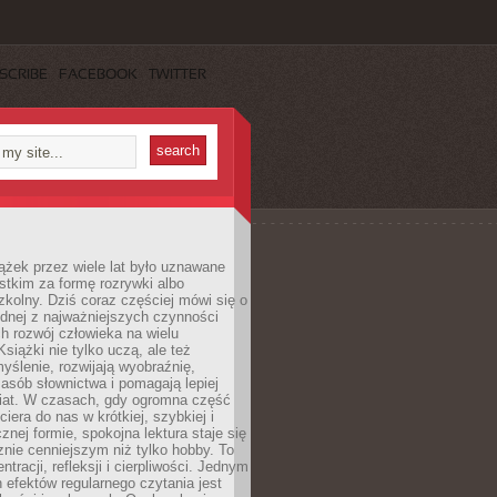
SCRIBE
FACEBOOK
TWITTER
ążek przez wiele lat było uznawane
tkim za formę rozrywki albo
kolny. Dziś coraz częściej mówi się o
ednej z najważniejszych czynności
h rozwój człowieka na wielu
siążki nie tylko uczą, ale też
yślenie, rozwijają wyobraźnię,
asób słownictwa i pomagają lepiej
iat. W czasach, gdy ogromna część
ciera do nas w krótkiej, szybkiej i
znej formie, spokojna lektura staje się
nie cenniejszym niż tylko hobby. To
ntracji, refleksji i cierpliwości. Jednym
 efektów regularnego czytania jest