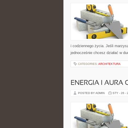
i codziennego życia. Jeśli marzysz
jednocześnie chcesz działać w d
CATEGORIES:
ARCHITEKTURA
ENERGIA I AURA
POSTED BY ADMIN
STY - 26 -