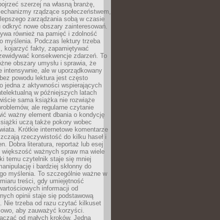
ojrzeć szerzej na własną branżę,
echanizmy rządzące społeczeństwem,
 lepszego zarządzania sobą w czasie
u odkryć nowe obszary zainteresowań.
ływa również na pamięć i zdolność
o myślenia. Podczas lektury trzeba
i, kojarzyć fakty, zapamiętywać
przewidywać konsekwencje zdarzeń. To
óżne obszary umysłu i sprawia, że
e intensywnie, ale w uporządkowany
bez powodu lektura jest często
o jedna z aktywności wspierających
telektualną w późniejszych latach
wiście sama książka nie rozwiąże
roblemów, ale regularne czytanie
ić ważny element dbania o kondycję
siążki uczą także pokory wobec
wiata. Krótkie internetowe komentarze
zczają rzeczywistość do kilku haseł i
. Dobra literatura, reportaż lub esej
e większość ważnych spraw ma wiele
ki temu czytelnik staje się mniej
anipulację i bardziej skłonny do
go myślenia. To szczególnie ważne w
iaru treści, gdy umiejętność
wartościowych informacji od
ych opinii staje się podstawową
 Nie trzeba od razu czytać kilkuset
iowo, aby zauważyć korzyści.
acząć od małych kroków. Jedna