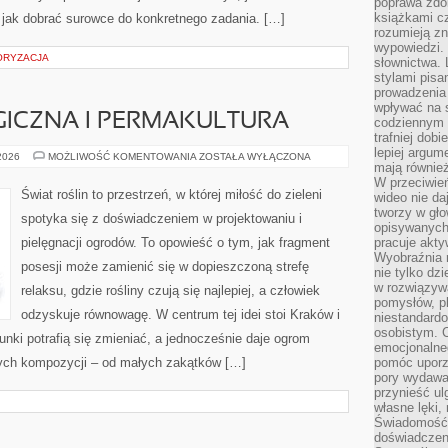
poprawa zdo
książkami cz
 jak dobrać surowce do konkretnego zadania. […]
rozumieją zn
wypowiedzi. 
ORYZACJA
słownictwa. 
stylami pisa
prowadzenia 
wpływać na 
ICZNA I PERMAKULTURA
codziennym ż
trafniej dobi
lepiej argum
UPRAWA
 2026
MOŻLIWOŚĆ KOMENTOWANIA
ZOSTAŁA WYŁĄCZONA
mają równie
EKOLOGICZNA
I
W przeciwień
PERMAKULTURA
Świat roślin to przestrzeń, w której miłość do zieleni
wideo nie da
tworzy w gło
spotyka się z doświadczeniem w projektowaniu i
opisywanych
pielęgnacji ogrodów. To opowieść o tym, jak fragment
pracuje akty
Wyobraźnia r
posesji może zamienić się w dopieszczoną strefę
nie tylko dz
w rozwiązyw
relaksu, gdzie rośliny czują się najlepiej, a człowiek
pomysłów, pl
odzyskuje równowagę. W centrum tej idei stoi Kraków i
niestandard
osobistym. C
runki potrafią się zmieniać, a jednocześnie daje ogrom
emocjonalneg
nych kompozycji – od małych zakątków […]
pomóc uporz
pory wydawał
przynieść ul
własne lęki,
Świadomość, 
doświadczen