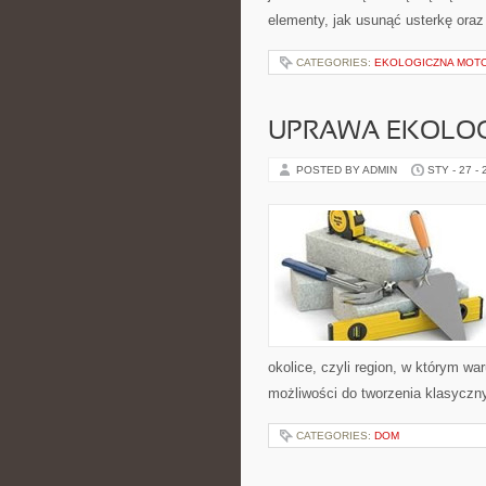
elementy, jak usunąć usterkę oraz
CATEGORIES:
EKOLOGICZNA MOT
UPRAWA EKOLOG
POSTED BY ADMIN
STY - 27 -
okolice, czyli region, w którym wa
możliwości do tworzenia klasycz
CATEGORIES:
DOM