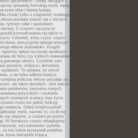
lności językowych. Osoby obcujące z
ęściej sprawniej formułują myśli, lepiej
aczenia słów i łatwiej budują
Nie chodzi tylko o znajomość trudnego
Lektura pozwala oswoić się z różnymi
nia, rytmem zdań i sposobami
narracji. Z czasem zaczyna to
sposób komunikowania się także w
yciu. Człowiek, który czyta, często
era słowa, precyzyjniej opisuje emocje i
entuje własne stanowisko. Książki
ż ogromny wpływ na rozwój wyobraźni.
stwie do filmu czy krótkich materiałów
ją gotowego obrazu. Czytelnik sam
wie postacie, miejsca i atmosferę
 wydarzeń. To sprawia, że umysł
wnie, a nie tylko odbiera bodźce.
ozwijana podczas lektury przydaje się
ieciom, ale także dorosłym. Jest ważna
aniu problemów, tworzeniu nowych
anowaniu przyszłości i szukaniu
owych rozwiązań w pracy oraz życiu
zytanie może też pełnić funkcję
o wsparcia. Dobra książka potrafi
ądkować myśli, nazwać to, co do tej
o się niejasne, a czasem po prostu
gę. W literaturze często odnajdujemy
 marzenia, rozczarowania i pytania.
że inni ludzie przeżywali podobne
ia, bywa niezwykle kojąca.