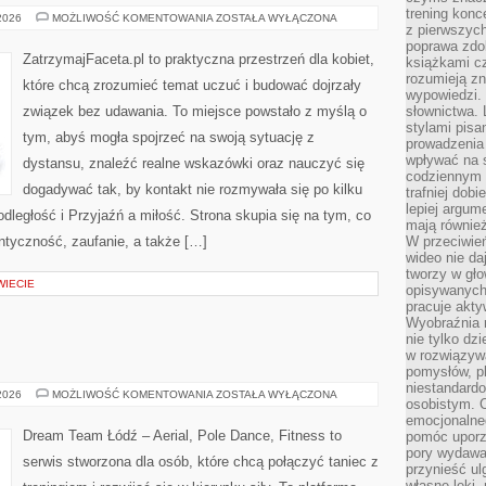
trening konce
MAŁŻEŃSTWO
 2026
MOŻLIWOŚĆ KOMENTOWANIA
ZOSTAŁA WYŁĄCZONA
z pierwszych
I
ŻYCIE
poprawa zdo
PO
ZatrzymajFaceta.pl to praktyczna przestrzeń dla kobiet,
książkami cz
ŚLUBIE
rozumieją zn
które chcą zrozumieć temat uczuć i budować dojrzały
wypowiedzi. 
związek bez udawania. To miejsce powstało z myślą o
słownictwa. 
stylami pisa
tym, abyś mogła spojrzeć na swoją sytuację z
prowadzenia 
wpływać na 
dystansu, znaleźć realne wskazówki oraz nauczyć się
codziennym ż
dogadywać tak, by kontakt nie rozmywała się po kilku
trafniej dobi
lepiej argum
dległość i Przyjaźń a miłość. Strona skupia się na tym, co
mają równie
entyczność, zaufanie, a także […]
W przeciwień
wideo nie da
tworzy w gło
WIECIE
opisywanych
pracuje akty
Wyobraźnia r
nie tylko dz
w rozwiązyw
pomysłów, pl
niestandard
STYLE
 2026
MOŻLIWOŚĆ KOMENTOWANIA
ZOSTAŁA WYŁĄCZONA
osobistym. C
TAŃCA
emocjonalneg
Dream Team Łódź – Aerial, Pole Dance, Fitness to
pomóc uporz
pory wydawał
serwis stworzona dla osób, które chcą połączyć taniec z
przynieść ul
własne lęki,