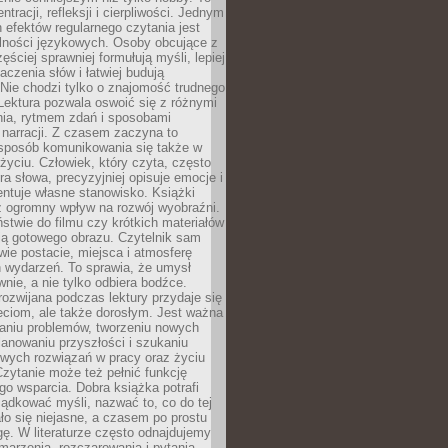
ntracji, refleksji i cierpliwości. Jednym
 efektów regularnego czytania jest
lności językowych. Osoby obcujące z
ęściej sprawniej formułują myśli, lepiej
aczenia słów i łatwiej budują
Nie chodzi tylko o znajomość trudnego
Lektura pozwala oswoić się z różnymi
nia, rytmem zdań i sposobami
narracji. Z czasem zaczyna to
sposób komunikowania się także w
yciu. Człowiek, który czyta, często
era słowa, precyzyjniej opisuje emocje i
entuje własne stanowisko. Książki
ż ogromny wpływ na rozwój wyobraźni.
stwie do filmu czy krótkich materiałów
ją gotowego obrazu. Czytelnik sam
wie postacie, miejsca i atmosferę
 wydarzeń. To sprawia, że umysł
wnie, a nie tylko odbiera bodźce.
ozwijana podczas lektury przydaje się
ieciom, ale także dorosłym. Jest ważna
aniu problemów, tworzeniu nowych
anowaniu przyszłości i szukaniu
owych rozwiązań w pracy oraz życiu
zytanie może też pełnić funkcję
o wsparcia. Dobra książka potrafi
ądkować myśli, nazwać to, co do tej
o się niejasne, a czasem po prostu
gę. W literaturze często odnajdujemy
 marzenia, rozczarowania i pytania.