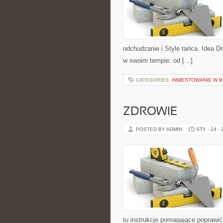
odchudzanie i Style tańca. Idea 
w swoim tempie: od […]
CATEGORIES:
INWESTOWANIE W B
ZDROWIE
POSTED BY ADMIN
STY - 24 -
tu instrukcje pomagające poprawi