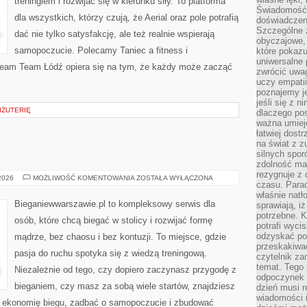
treningiem i rozwijać się w kierunku siły. To platforma
Świadomość, 
dla wszystkich, którzy czują, że Aerial oraz pole potrafią
doświadczen
Szczególne 
dać nie tylko satysfakcję, ale też realnie wspierają
obyczajowe, 
samopoczucie. Polecamy Taniec a fitness i
które pokazu
uniwersalne 
Dream Team Łódź opiera się na tym, że każdy może zacząć
zwrócić uwag
uczy empatii
poznajemy j
jeśli się z 
IŻUTERIĘ
dlaczego pos
ważna umieję
łatwiej dost
na świat z z
silnych spor
zdolność ma 
rezygnuje z 
ZDROWIE
 2026
MOŻLIWOŚĆ KOMENTOWANIA
ZOSTAŁA WYŁĄCZONA
czasu. Parad
właśnie natło
Bieganiewwarszawie.pl to kompleksowy serwis dla
sprawiają, iż
potrzebne. K
osób, które chcą biegać w stolicy i rozwijać formę
potrafi wyci
odzyskać po
mądrze, bez chaosu i bez kontuzji. To miejsce, gdzie
przeskakiwa
pasja do ruchu spotyka się z wiedzą treningową.
czytelnik za
temat. Tego 
Niezależnie od tego, czy dopiero zaczynasz przygodę z
odpoczynek 
bieganiem, czy masz za sobą wiele startów, znajdziesz
dzień musi r
wiadomości i
ć ekonomię biegu, zadbać o samopoczucie i zbudować