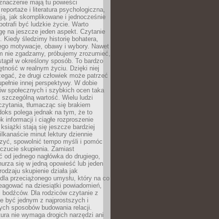
znaczenie mają tu powieści
reportaże i literatura psychologiczna,
ją, jak skomplikowane i jednocześnie
potrafi być ludzkie życie. Warto
ę na jeszcze jeden aspekt. Czytanie
. Kiedy śledzimy historię bohatera,
ego motywacje, obawy i wybory. Nawet
nim nie zgadzamy, próbujemy zrozumieć,
tąpił w określony sposób. To bardzo
tność w realnym życiu. Dzięki niej
rzegać, że drugi człowiek może patrzeć
upełnie innej perspektywy. W dobie
ów społecznych i szybkich ocen taka
szczególną wartość. Wielu ludzi
czytania, tłumacząc się brakiem
oks polega jednak na tym, że to
k informacji i ciągłe rozproszenie
 książki stają się jeszcze bardziej
ilkanaście minut lektury dziennie
szyć, spowolnić tempo myśli i pomóc
czucie skupienia. Zamiast
ć od jednego nagłówka do drugiego,
nurza się w jedną opowieść lub jeden
rodzaju skupienie działa jak
dla przeciążonego umysłu, który na co
eagować na dziesiątki powiadomień,
 bodźców. Dla rodziców czytanie z
e być jednym z najprostszych i
ych sposobów budowania relacji.
ura nie wymaga drogich narzędzi ani