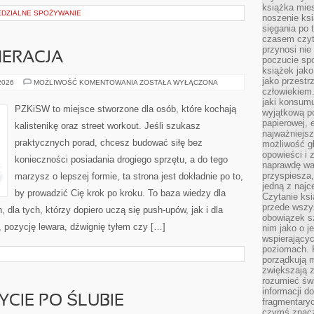
książka mies
EDZIALNE SPOŻYWANIE
noszenie ksi
sięgania po t
czasem czyta
przynosi nie
NERACJA
poczucie spo
książek jako
jako przestr
ZDROWIE
 2026
MOŻLIWOŚĆ KOMENTOWANIA
ZOSTAŁA WYŁĄCZONA
I
człowiekiem
REGENERACJA
jaki konsumu
PZKiSW to miejsce stworzone dla osób, które kochają
wyjątkową p
papierowej, 
kalistenikę oraz street workout. Jeśli szukasz
najważniejsz
praktycznych porad, chcesz budować siłę bez
możliwość gł
opowieści i 
konieczności posiadania drogiego sprzętu, a do tego
naprawdę wa
przyspiesza
marzysz o lepszej formie, ta strona jest dokładnie po to,
jedną z najc
by prowadzić Cię krok po kroku. To baza wiedzy dla
Czytanie ksi
przede wszys
dla tych, którzy dopiero uczą się push-upów, jak i dla
obowiązek sz
, pozycję lewara, dźwignię tyłem czy […]
nim jako o j
wspierającyc
poziomach. K
porządkują m
zwiększają z
rozumieć św
informacji do
YCIE PO ŚLUBIE
fragmentaryc
czymś znacz