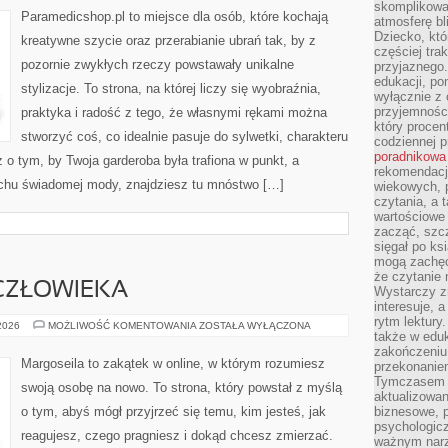
skomplikowan
CERTYFIKOWANE
Paramedicshop.pl to miejsce dla osób, które kochają
atmosferę bl
TKANINY
Dziecko, któ
kreatywne szycie oraz przerabianie ubrań tak, by z
częściej trak
pozornie zwykłych rzeczy powstawały unikalne
przyjaznego.
edukacji, po
stylizacje. To strona, na której liczy się wyobraźnia,
wyłącznie z 
przyjemnośc
praktyka i radość z tego, że własnymi rękami można
który procent
stworzyć coś, co idealnie pasuje do sylwetki, charakteru
codziennej p
poradnikowa
 o tym, by Twoja garderoba była trafiona w punkt, a
rekomendacj
uchu świadomej mody, znajdziesz tu mnóstwo […]
wiekowych, 
czytania, a 
wartościowe 
zacząć, szcz
sięgał po k
mogą zachęc
że czytanie n
 CZŁOWIEKA
Wystarczy z
interesuje, 
rytm lektury
ENERGIA
 2026
MOŻLIWOŚĆ KOMENTOWANIA
ZOSTAŁA WYŁĄCZONA
także w eduk
I
AURA
zakończeniu 
CZŁOWIEKA
Margoseila to zakątek w online, w którym rozumiesz
przekonanie
Tymczasem w
swoją osobę na nowo. To strona, który powstał z myślą
aktualizowan
o tym, abyś mógł przyjrzeć się temu, kim jesteś, jak
biznesowe, 
psychologicz
reagujesz, czego pragniesz i dokąd chcesz zmierzać.
ważnym narz