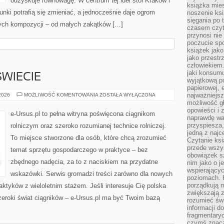
odzyskuje równowagę. W centrum tej idei stoi Kraków i
książka mies
runki potrafią się zmieniać, a jednocześnie daje ogrom
noszenie ksi
sięgania po t
nych kompozycji – od małych zakątków […]
czasem czyta
przynosi nie
poczucie spo
książek jako
jako przestr
człowiekiem
jaki konsumu
WIECIE
wyjątkową p
papierowej, 
ROLNICTWO
najważniejsz
 2026
MOŻLIWOŚĆ KOMENTOWANIA
ZOSTAŁA WYŁĄCZONA
NA
możliwość gł
ŚWIECIE
opowieści i 
e-Ursus.pl to pełna witryna poświęcona ciągnikom
naprawdę wa
przyspiesza
rolniczym oraz szeroko rozumianej technice rolniczej.
jedną z najc
To miejsce stworzone dla osób, które chcą zrozumieć
Czytanie ksi
przede wszys
temat sprzętu gospodarczego w praktyce – bez
obowiązek sz
zbędnego nadęcia, za to z naciskiem na przydatne
nim jako o j
wspierającyc
wskazówki. Serwis gromadzi treści zarówno dla nowych
poziomach. K
porządkują m
aktyków z wieloletnim stażem. Jeśli interesuje Cię polska
zwiększają z
zeroki świat ciągników – e-Ursus.pl ma być Twoim bazą
rozumieć św
informacji do
fragmentaryc
czymś znacz