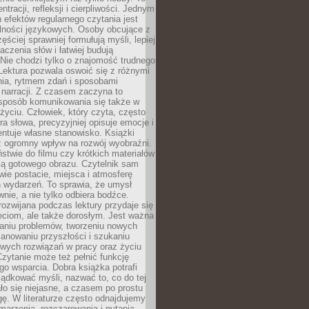
ntracji, refleksji i cierpliwości. Jednym
 efektów regularnego czytania jest
lności językowych. Osoby obcujące z
ęściej sprawniej formułują myśli, lepiej
aczenia słów i łatwiej budują
Nie chodzi tylko o znajomość trudnego
Lektura pozwala oswoić się z różnymi
nia, rytmem zdań i sposobami
narracji. Z czasem zaczyna to
sposób komunikowania się także w
yciu. Człowiek, który czyta, często
era słowa, precyzyjniej opisuje emocje i
entuje własne stanowisko. Książki
ż ogromny wpływ na rozwój wyobraźni.
stwie do filmu czy krótkich materiałów
ją gotowego obrazu. Czytelnik sam
wie postacie, miejsca i atmosferę
 wydarzeń. To sprawia, że umysł
wnie, a nie tylko odbiera bodźce.
ozwijana podczas lektury przydaje się
ieciom, ale także dorosłym. Jest ważna
aniu problemów, tworzeniu nowych
anowaniu przyszłości i szukaniu
owych rozwiązań w pracy oraz życiu
zytanie może też pełnić funkcję
o wsparcia. Dobra książka potrafi
ądkować myśli, nazwać to, co do tej
o się niejasne, a czasem po prostu
gę. W literaturze często odnajdujemy
 marzenia, rozczarowania i pytania.