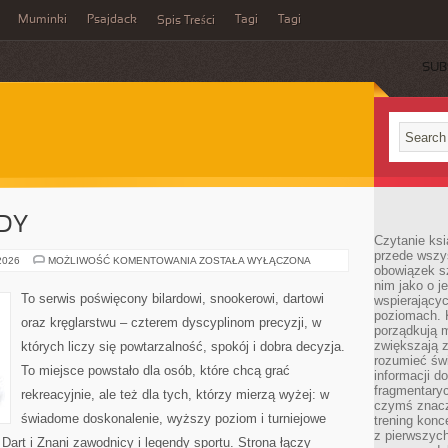
Muminki
Psajdack
Tagi
Tagi
Spis Treści
SUB
ODY
Czytanie ksi
przede wszys
TURNIEJE
 2026
MOŻLIWOŚĆ KOMENTOWANIA
ZOSTAŁA WYŁĄCZONA
obowiązek sz
I
ZAWODY
nim jako o j
To serwis poświęcony bilardowi, snookerowi, dartowi
wspierającyc
poziomach. K
oraz kręglarstwu – czterem dyscyplinom precyzji, w
porządkują m
zwiększają z
których liczy się powtarzalność, spokój i dobra decyzja.
rozumieć św
To miejsce powstało dla osób, które chcą grać
informacji do
fragmentaryc
rekreacyjnie, ale też dla tych, którzy mierzą wyżej: w
czymś znacz
świadome doskonalenie, wyższy poziom i turniejowe
trening konce
z pierwszych
art i Znani zawodnicy i legendy sportu. Strona łączy