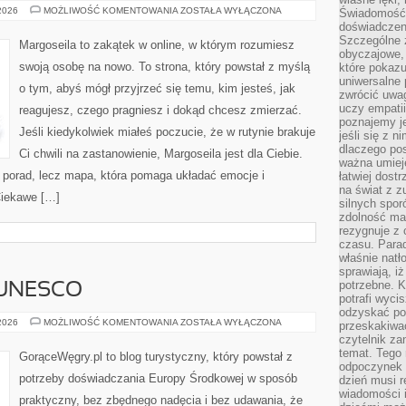
ENERGIA
 2026
MOŻLIWOŚĆ KOMENTOWANIA
ZOSTAŁA WYŁĄCZONA
Świadomość, 
I
doświadczen
AURA
Szczególne 
CZŁOWIEKA
Margoseila to zakątek w online, w którym rozumiesz
obyczajowe, 
swoją osobę na nowo. To strona, który powstał z myślą
które pokazu
uniwersalne 
o tym, abyś mógł przyjrzeć się temu, kim jesteś, jak
zwrócić uwag
uczy empatii
reagujesz, czego pragniesz i dokąd chcesz zmierzać.
poznajemy j
Jeśli kiedykolwiek miałeś poczucie, że w rutynie brakuje
jeśli się z 
dlaczego pos
Ci chwili na zastanowienie, Margoseila jest dla Ciebie.
ważna umieję
h porad, lecz mapa, która pomaga układać emocje i
łatwiej dost
na świat z z
Ciekawe […]
silnych spor
zdolność ma 
rezygnuje z 
czasu. Parad
właśnie natło
sprawiają, iż
potrzebne. K
 UNESCO
potrafi wyci
odzyskać po
MIEJSCA
 2026
MOŻLIWOŚĆ KOMENTOWANIA
ZOSTAŁA WYŁĄCZONA
przeskakiwa
Z
czytelnik za
LISTY
UNESCO
temat. Tego 
GorąceWęgry.pl to blog turystyczny, który powstał z
odpoczynek 
potrzeby doświadczania Europy Środkowej w sposób
dzień musi r
wiadomości i
praktyczny, bez zbędnego nadęcia i bez udawania, że