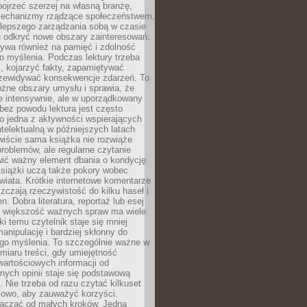
ojrzeć szerzej na własną branżę,
echanizmy rządzące społeczeństwem,
 lepszego zarządzania sobą w czasie
u odkryć nowe obszary zainteresowań.
ływa również na pamięć i zdolność
o myślenia. Podczas lektury trzeba
i, kojarzyć fakty, zapamiętywać
przewidywać konsekwencje zdarzeń. To
óżne obszary umysłu i sprawia, że
e intensywnie, ale w uporządkowany
bez powodu lektura jest często
o jedna z aktywności wspierających
telektualną w późniejszych latach
wiście sama książka nie rozwiąże
roblemów, ale regularne czytanie
ić ważny element dbania o kondycję
siążki uczą także pokory wobec
wiata. Krótkie internetowe komentarze
zczają rzeczywistość do kilku haseł i
. Dobra literatura, reportaż lub esej
e większość ważnych spraw ma wiele
ki temu czytelnik staje się mniej
anipulację i bardziej skłonny do
go myślenia. To szczególnie ważne w
iaru treści, gdy umiejętność
wartościowych informacji od
ych opinii staje się podstawową
 Nie trzeba od razu czytać kilkuset
iowo, aby zauważyć korzyści.
acząć od małych kroków. Jedna