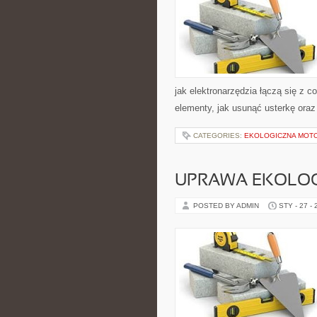
jak elektronarzędzia łączą się z 
elementy, jak usunąć usterkę oraz
CATEGORIES:
EKOLOGICZNA MOT
UPRAWA EKOLOG
POSTED BY ADMIN
STY - 27 -