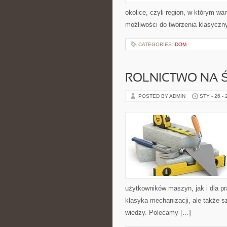
okolice, czyli region, w którym wa
możliwości do tworzenia klasycz
CATEGORIES:
DOM
ROLNICTWO NA Ś
POSTED BY ADMIN
STY - 26 -
użytkowników maszyn, jak i dla pr
klasyka mechanizacji, ale także s
wiedzy. Polecamy […]