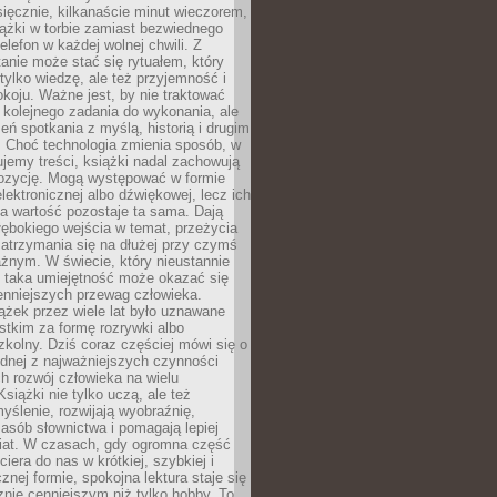
ięcznie, kilkanaście minut wieczorem,
ążki w torbie zamiast bezwiednego
elefon w każdej wolnej chwili. Z
nie może stać się rytuałem, który
 tylko wiedzę, ale też przyjemność i
koju. Ważne jest, by nie traktować
 kolejnego zadania do wykonania, ale
zeń spotkania z myślą, historią i drugim
. Choć technologia zmienia sposób, w
jemy treści, książki nadal zachowują
ozycję. Mogą występować w formie
elektronicznej albo dźwiękowej, lecz ich
a wartość pozostaje ta sama. Dają
ębokiego wejścia w temat, przeżycia
zatrzymania się na dłużej przy czymś
żnym. W świecie, który nieustannie
, taka umiejętność może okazać się
enniejszych przewag człowieka.
ążek przez wiele lat było uznawane
tkim za formę rozrywki albo
kolny. Dziś coraz częściej mówi się o
ednej z najważniejszych czynności
h rozwój człowieka na wielu
siążki nie tylko uczą, ale też
yślenie, rozwijają wyobraźnię,
asób słownictwa i pomagają lepiej
iat. W czasach, gdy ogromna część
ciera do nas w krótkiej, szybkiej i
znej formie, spokojna lektura staje się
nie cenniejszym niż tylko hobby. To