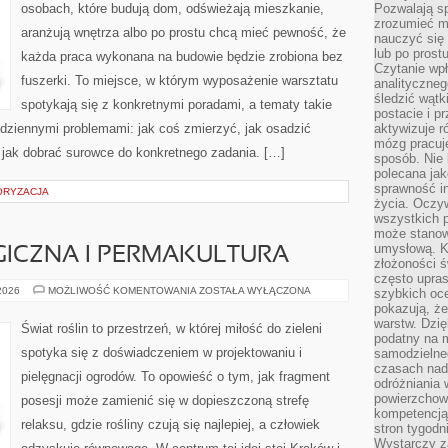
osobach, które budują dom, odświeżają mieszkanie,
Pozwalają sp
zrozumieć m
aranżują wnętrza albo po prostu chcą mieć pewność, że
nauczyć się
lub po prost
każda praca wykonana na budowie będzie zrobiona bez
Czytanie wp
fuszerki. To miejsce, w którym wyposażenie warsztatu
analityczneg
śledzić wątk
spotykają się z konkretnymi poradami, a tematy takie
postacie i 
codziennymi problemami: jak coś zmierzyć, jak osadzić
aktywizuje r
mózg pracuj
 jak dobrać surowce do konkretnego zadania. […]
sposób. Nie 
polecana jak
sprawność in
ORYZACJA
życia. Oczy
wszystkich p
może stanow
umysłową. K
ICZNA I PERMAKULTURA
złożoności ś
często upras
UPRAWA
 2026
MOŻLIWOŚĆ KOMENTOWANIA
ZOSTAŁA WYŁĄCZONA
szybkich ocen
EKOLOGICZNA
pokazują, ż
I
warstw. Dzię
PERMAKULTURA
Świat roślin to przestrzeń, w której miłość do zieleni
podatny na m
spotyka się z doświadczeniem w projektowaniu i
samodzielne
czasach nadm
pielęgnacji ogrodów. To opowieść o tym, jak fragment
odróżniania 
powierzchown
posesji może zamienić się w dopieszczoną strefę
kompetencją.
relaksu, gdzie rośliny czują się najlepiej, a człowiek
stron tygodn
Wystarczy z