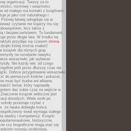
ej organizacji. Tworzy za to
iskości, rozmowy i uważności.
re od małego ma kontakt z książkami,
tuje je jako coś naturalnego i
 Później łatwiej odnajduje się w
nieważ czytanie nie kojarzy mu się
obowiązkiem, lecz także z
ią i bezpieczeństwem. To fundament,
uje przez długie lata. W środku tej
raktyki przydaje się czasem
strona
dzięki której można znaleźć
e książek dla różnych grup
pomysły na rozwijanie nawyku
także wskazówki, jak wybierać
tytuły. Nie każdy wie, od czego
ególnie jeśli przez dłuższy czas nie
siążki. Dobrze przygotowane wskazówki
ić do pierwszych kroków i pokazać,
ie musi być trudne ani elitarne.
naleźć temat, który naprawdę
a potem dać sobie czas na wejście w
. Znaczenie książek widoczne jest
acji dorosłych. Wiele osób po
szkoły przestaje czytać z
m, że nauka dobiegła końca.
spółczesny świat wymaga stałego
ia wiedzy i kompetencji. Książki
popularnonaukowe, historyczne,
ne czy biograficzne mogą stać się
ędziem rozwoju osobistego.