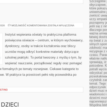
Szczególne 
obyczajowe, 
które pokazu
uniwersalne 
zwrócić uwag
uczy empatii
poznajemy j
OŚWIATA
 2026
MOŻLIWOŚĆ KOMENTOWANIA
ZOSTAŁA WYŁĄCZONA
jeśli się z 
dlaczego pos
ważna umieję
Instytut wspierania oświaty to praktyczna platforma
łatwiej dost
poświęcona oświacie – centrum, w którym wychowawcy,
na świat z z
silnych spor
dyrektorzy, osoby w trakcie kształcenia oraz bliscy
zdolność ma 
rezygnuje z 
uczniów mogą odkryć konkretne materiały dotyczące
czasu. Parad
szkolnej praktyki. To portal tworzony z myślą o tym, by
właśnie natło
sprawiają, iż
wspierać nauczanie, porządkować reguły oraz pomagać
potrzebne. K
w formalnych po tematy rozwojowe. Ciekawe kategorie to
potrafi wyci
odzyskać po
e. W praktyce ta przestrzeń pełni rolę przewodnika po
przeskakiwa
czytelnik za
temat. Tego 
odpoczynek 
KETING
dzień musi r
wiadomości i
dziećmi moż
najcenniejsz
DZIECI
Wspólna lekt