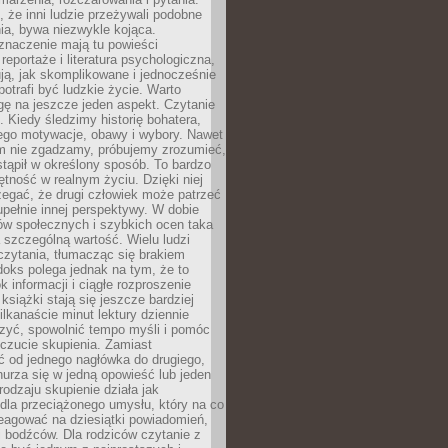
że inni ludzie przeżywali podobne
ia, bywa niezwykle kojąca.
znaczenie mają tu powieści
reportaże i literatura psychologiczna,
ją, jak skomplikowane i jednocześnie
potrafi być ludzkie życie. Warto
ę na jeszcze jeden aspekt. Czytanie
. Kiedy śledzimy historię bohatera,
ego motywacje, obawy i wybory. Nawet
nim nie zgadzamy, próbujemy zrozumieć,
tąpił w określony sposób. To bardzo
tność w realnym życiu. Dzięki niej
rzegać, że drugi człowiek może patrzeć
upełnie innej perspektywy. W dobie
ów społecznych i szybkich ocen taka
szczególną wartość. Wielu ludzi
czytania, tłumacząc się brakiem
oks polega jednak na tym, że to
k informacji i ciągłe rozproszenie
 książki stają się jeszcze bardziej
ilkanaście minut lektury dziennie
szyć, spowolnić tempo myśli i pomóc
czucie skupienia. Zamiast
ć od jednego nagłówka do drugiego,
nurza się w jedną opowieść lub jeden
rodzaju skupienie działa jak
dla przeciążonego umysłu, który na co
eagować na dziesiątki powiadomień,
 bodźców. Dla rodziców czytanie z