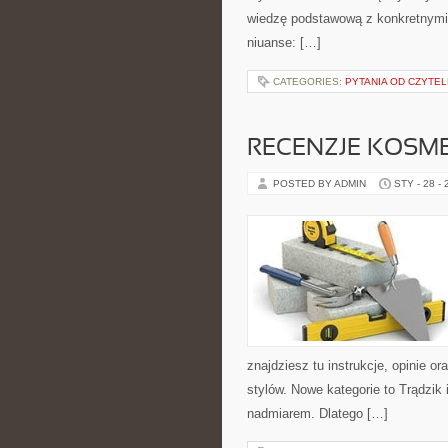
wiedzę podstawową z konkretnymi 
niuanse: […]
CATEGORIES:
PYTANIA OD CZYTE
RECENZJE KOSM
POSTED BY ADMIN
STY - 28 -
znajdziesz tu instrukcje, opinie 
stylów. Nowe kategorie to Trądzik
nadmiarem. Dlatego […]