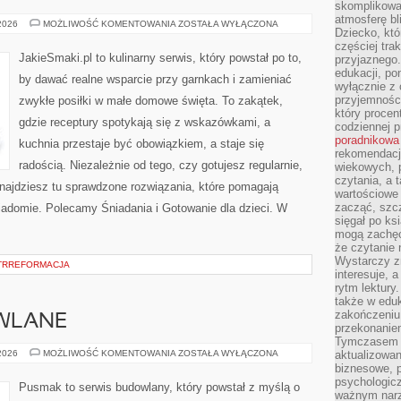
skomplikowan
atmosferę bl
GOTOWANIE
 2026
MOŻLIWOŚĆ KOMENTOWANIA
ZOSTAŁA WYŁĄCZONA
Dziecko, któ
DLA
DZIECI
częściej trak
JakieSmaki.pl to kulinarny serwis, który powstał po to,
przyjaznego.
edukacji, po
by dawać realne wsparcie przy garnkach i zamieniać
wyłącznie z 
przyjemnośc
zwykłe posiłki w małe domowe święta. To zakątek,
który procent
gdzie receptury spotykają się z wskazówkami, a
codziennej p
poradnikowa
kuchnia przestaje być obowiązkiem, a staje się
rekomendacj
radością. Niezależnie od tego, czy gotujesz regularnie,
wiekowych, 
czytania, a 
znajdziesz tu sprawdzone rozwiązania, które pomagają
wartościowe 
zacząć, szcz
wiadomie. Polecamy Śniadania i Gotowanie dla dzieci. W
sięgał po k
mogą zachęc
że czytanie n
Wystarczy z
NTRREFORMACJA
interesuje, 
rytm lektury
także w eduk
zakończeniu 
WLANE
przekonanie
Tymczasem w
MASZYNY
 2026
MOŻLIWOŚĆ KOMENTOWANIA
ZOSTAŁA WYŁĄCZONA
aktualizowan
BUDOWLANE
biznesowe, 
psychologicz
Pusmak to serwis budowlany, który powstał z myślą o
ważnym narz