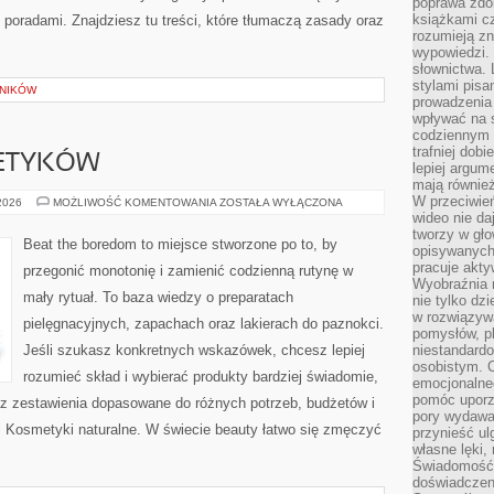
poprawa zdo
książkami cz
poradami. Znajdziesz tu treści, które tłumaczą zasady oraz
rozumieją zn
wypowiedzi. 
słownictwa. 
stylami pisa
LNIKÓW
prowadzenia 
wpływać na 
codziennym ż
trafniej dobi
ETYKÓW
lepiej argum
mają równie
W przeciwień
RECENZJE
 2026
MOŻLIWOŚĆ KOMENTOWANIA
ZOSTAŁA WYŁĄCZONA
KOSMETYKÓW
wideo nie da
tworzy w gło
Beat the boredom to miejsce stworzone po to, by
opisywanych
pracuje akty
przegonić monotonię i zamienić codzienną rutynę w
Wyobraźnia r
mały rytuał. To baza wiedzy o preparatach
nie tylko dz
w rozwiązyw
pielęgnacyjnych, zapachach oraz lakierach do paznokci.
pomysłów, pl
Jeśli szukasz konkretnych wskazówek, chcesz lepiej
niestandard
osobistym. C
rozumieć skład i wybierać produkty bardziej świadomie,
emocjonalneg
pomóc uporz
oraz zestawienia dopasowane do różnych potrzeb, budżetów i
pory wydawał
 i Kosmetyki naturalne. W świecie beauty łatwo się zmęczyć
przynieść ul
własne lęki,
Świadomość, 
doświadczen