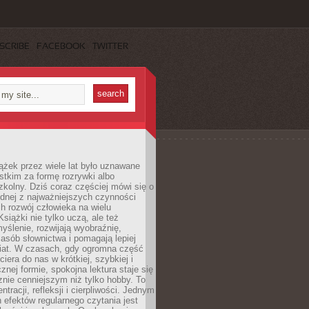
SCRIBE
FACEBOOK
TWITTER
ążek przez wiele lat było uznawane
tkim za formę rozrywki albo
kolny. Dziś coraz częściej mówi się o
ednej z najważniejszych czynności
h rozwój człowieka na wielu
siążki nie tylko uczą, ale też
yślenie, rozwijają wyobraźnię,
asób słownictwa i pomagają lepiej
iat. W czasach, gdy ogromna część
ciera do nas w krótkiej, szybkiej i
znej formie, spokojna lektura staje się
nie cenniejszym niż tylko hobby. To
ntracji, refleksji i cierpliwości. Jednym
 efektów regularnego czytania jest