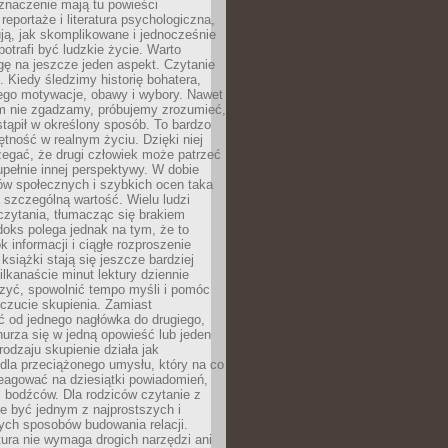
znaczenie mają tu powieści
reportaże i literatura psychologiczna,
ją, jak skomplikowane i jednocześnie
potrafi być ludzkie życie. Warto
ę na jeszcze jeden aspekt. Czytanie
. Kiedy śledzimy historię bohatera,
ego motywacje, obawy i wybory. Nawet
nim nie zgadzamy, próbujemy zrozumieć,
tąpił w określony sposób. To bardzo
tność w realnym życiu. Dzięki niej
rzegać, że drugi człowiek może patrzeć
upełnie innej perspektywy. W dobie
ów społecznych i szybkich ocen taka
szczególną wartość. Wielu ludzi
czytania, tłumacząc się brakiem
oks polega jednak na tym, że to
k informacji i ciągłe rozproszenie
 książki stają się jeszcze bardziej
ilkanaście minut lektury dziennie
szyć, spowolnić tempo myśli i pomóc
czucie skupienia. Zamiast
ć od jednego nagłówka do drugiego,
nurza się w jedną opowieść lub jeden
rodzaju skupienie działa jak
dla przeciążonego umysłu, który na co
eagować na dziesiątki powiadomień,
 bodźców. Dla rodziców czytanie z
e być jednym z najprostszych i
ych sposobów budowania relacji.
ura nie wymaga drogich narzędzi ani