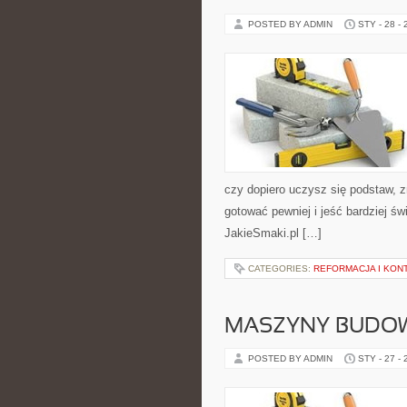
POSTED BY ADMIN
STY - 28 -
czy dopiero uczysz się podstaw, 
gotować pewniej i jeść bardziej ś
JakieSmaki.pl […]
CATEGORIES:
REFORMACJA I KO
MASZYNY BUDO
POSTED BY ADMIN
STY - 27 -