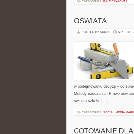
CATEGORIES:
BALTICAYACHTS
OŚWIATA
POSTED BY ADMIN
STY - 28 -
w podejmowaniu decyzji – od spra
Metody nauczania i Prawo oświatow
świecie szkoły. […]
CATEGORIES:
SOCIAL MEDIA MAR
GOTOWANIE DLA 