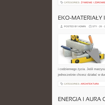
CATEGORIES:
ŻYWIENIE I ZDROWI
EKO-MATERIAŁY 
POSTED BY ADMIN
STY - 26 -
i codziennego życia. Jeśli marzysz
jednocześnie chcesz działać w d
CATEGORIES:
ARCHITEKTURA
ENERGIA I AURA