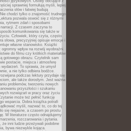
lności językowych. Osoby obcujące z
ęściej sprawniej formułują myśli, lepiej
aczenia słów i łatwiej budują
Nie chodzi tylko o znajomość trudnego
Lektura pozwala oswoić się z różnymi
nia, rytmem zdań i sposobami
narracji. Z czasem zaczyna to
sposób komunikowania się także w
yciu. Człowiek, który czyta, często
era słowa, precyzyjniej opisuje emocje i
entuje własne stanowisko. Książki
ż ogromny wpływ na rozwój wyobraźni.
stwie do filmu czy krótkich materiałów
ją gotowego obrazu. Czytelnik sam
wie postacie, miejsca i atmosferę
 wydarzeń. To sprawia, że umysł
wnie, a nie tylko odbiera bodźce.
ozwijana podczas lektury przydaje się
ieciom, ale także dorosłym. Jest ważna
aniu problemów, tworzeniu nowych
anowaniu przyszłości i szukaniu
owych rozwiązań w pracy oraz życiu
zytanie może też pełnić funkcję
o wsparcia. Dobra książka potrafi
ądkować myśli, nazwać to, co do tej
o się niejasne, a czasem po prostu
gę. W literaturze często odnajdujemy
 marzenia, rozczarowania i pytania.
że inni ludzie przeżywali podobne
ia, bywa niezwykle kojąca.