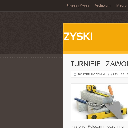
Archiwum
Madryt
Strona główna
ZYSKI
TURNIEJE I ZAW
POSTED BY ADMIN
STY - 29 -
myślenie. Polecam między innymi D