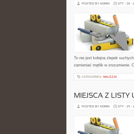
POSTED BY ADMIN
STY - 26 -
To nie jest kolejna zlepek suchyc
zamieniać mętlik w zrozumienie. 
CATEGORIES:
MALEZJA
MIEJSCA Z LISTY
POSTED BY ADMIN
STY - 25 -