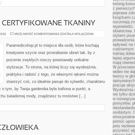
E
trening konce
z pierwszych
poprawa zdo
książkami cz
rozumieją zn
I CERTYFIKOWANE TKANINY
wypowiedzi. 
słownictwa. 
EKO-
 2026
MOŻLIWOŚĆ KOMENTOWANIA
ZOSTAŁA WYŁĄCZONA
stylami pisa
MATERIAŁY
prowadzenia 
I
CERTYFIKOWANE
wpływać na 
Paramedicshop.pl to miejsce dla osób, które kochają
TKANINY
codziennym ż
kreatywne szycie oraz przerabianie ubrań tak, by z
trafniej dobi
lepiej argum
pozornie zwykłych rzeczy powstawały unikalne
mają równie
stylizacje. To strona, na której liczy się wyobraźnia,
W przeciwień
wideo nie da
praktyka i radość z tego, że własnymi rękami można
tworzy w gło
opisywanych
stworzyć coś, co idealnie pasuje do sylwetki, charakteru
pracuje akty
 o tym, by Twoja garderoba była trafiona w punkt, a
Wyobraźnia r
nie tylko dz
uchu świadomej mody, znajdziesz tu mnóstwo […]
w rozwiązyw
pomysłów, pl
niestandard
osobistym. C
emocjonalneg
pomóc uporz
pory wydawał
 CZŁOWIEKA
przynieść ul
własne lęki,