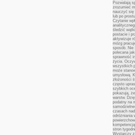
Pozwalają sp
zrozumieć m
nauczyć się
lub po prost
Czytanie wp
analityczneg
śledzić wątk
postacie i 
aktywizuje r
mózg pracuj
sposób. Nie 
polecana jak
sprawność in
życia. Oczy
wszystkich p
może stanow
umysłową. K
złożoności ś
często upras
szybkich ocen
pokazują, ż
warstw. Dzię
podatny na m
samodzielne
czasach nadm
odróżniania 
powierzchown
kompetencją.
stron tygodn
Wystarczy z