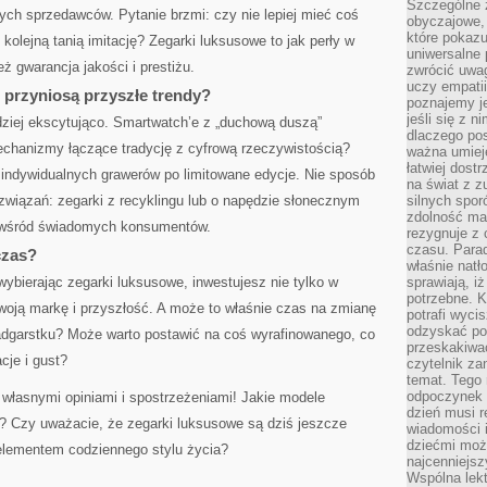
Szczególne 
h sprzedawców. Pytanie brzmi: czy nie lepiej mieć coś
obyczajowe, 
które pokazu
 kolejną tanią imitację? Zegarki luksusowe to jak perły w
uniwersalne 
eż gwarancja jakości i prestiżu.
zwrócić uwag
uczy empatii
 przyniosą przyszłe trendy?
poznajemy j
jeśli się z 
dziej ekscytująco. Smartwatch’e z „duchową duszą”
dlaczego pos
chanizmy łączące tradycję z cyfrową rzeczywistością?
ważna umieję
łatwiej dost
 indywidualnych grawerów po limitowane edycje. Nie sposób
na świat z z
związań: zegarki z recyklingu lub o napędzie słonecznym
silnych spor
zdolność ma 
ne wśród świadomych konsumentów.
rezygnuje z 
czasu. Parad
czas?
właśnie natło
wybierając zegarki luksusowe, inwestujesz nie tylko w
sprawiają, iż
potrzebne. K
woją markę i przyszłość. A może to właśnie czas na zmianę
potrafi wyci
odzyskać po
nadgarstku? Może warto postawić na coś wyrafinowanego, co
przeskakiwa
cje i gust?
czytelnik za
temat. Tego 
odpoczynek 
własnymi opiniami i spostrzeżeniami! Jakie modele
dzień musi r
? Czy uważacie, że zegarki luksusowe są dziś jeszcze
wiadomości i
dziećmi moż
elementem codziennego stylu życia?
najcenniejsz
Wspólna lekt