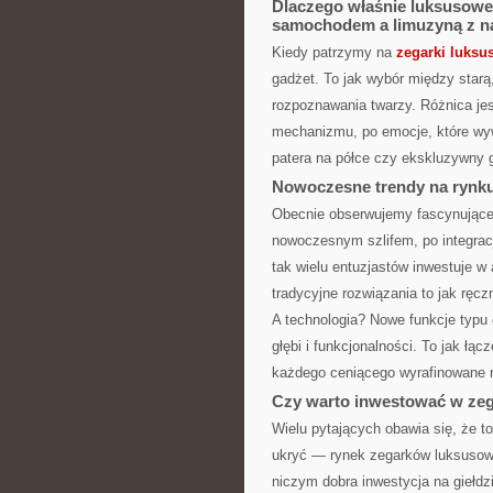
Dlaczego właśnie luksusowe
samochodem a limuzyną z na
Kiedy patrzymy na
zegarki luksu
gadżet. To jak wybór między star
rozpoznawania twarzy. Różnica jes
mechanizmu, po emocje, które wyw
patera na półce czy ekskluzywny 
Nowoczesne trendy na rynku
Obecnie obserwujemy fascynujące
nowoczesnym szlifem, po integracj
tak wielu entuzjastów inwestuje
tradycyjne rozwiązania to jak ręcz
A technologia? Nowe funkcje typu
głębi i funkcjonalności. To jak łą
każdego ceniącego wyrafinowane r
Czy warto inwestować w zeg
Wielu pytających obawia się, że to
ukryć — rynek zegarków luksusow
niczym dobra inwestycja na giełdz