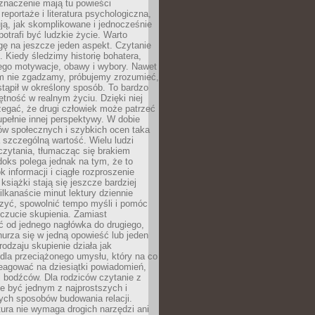
znaczenie mają tu powieści
reportaże i literatura psychologiczna,
ją, jak skomplikowane i jednocześnie
potrafi być ludzkie życie. Warto
ę na jeszcze jeden aspekt. Czytanie
. Kiedy śledzimy historię bohatera,
ego motywacje, obawy i wybory. Nawet
nim nie zgadzamy, próbujemy zrozumieć,
tąpił w określony sposób. To bardzo
tność w realnym życiu. Dzięki niej
rzegać, że drugi człowiek może patrzeć
upełnie innej perspektywy. W dobie
ów społecznych i szybkich ocen taka
szczególną wartość. Wielu ludzi
czytania, tłumacząc się brakiem
oks polega jednak na tym, że to
k informacji i ciągłe rozproszenie
 książki stają się jeszcze bardziej
ilkanaście minut lektury dziennie
szyć, spowolnić tempo myśli i pomóc
czucie skupienia. Zamiast
ć od jednego nagłówka do drugiego,
nurza się w jedną opowieść lub jeden
rodzaju skupienie działa jak
dla przeciążonego umysłu, który na co
eagować na dziesiątki powiadomień,
 bodźców. Dla rodziców czytanie z
e być jednym z najprostszych i
ych sposobów budowania relacji.
ura nie wymaga drogich narzędzi ani