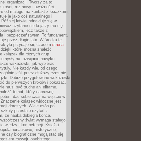
ej organizacji. Tworzy za to
iskości, rozmowy i uważności.
re od małego ma kontakt z książkami,
tuje je jako coś naturalnego i
 Później łatwiej odnajduje się w
nieważ czytanie nie kojarzy mu się
obowiązkiem, lecz także z
ią i bezpieczeństwem. To fundament,
uje przez długie lata. W środku tej
raktyki przydaje się czasem
strona
dzięki której można znaleźć
e książek dla różnych grup
pomysły na rozwijanie nawyku
także wskazówki, jak wybierać
tytuły. Nie każdy wie, od czego
ególnie jeśli przez dłuższy czas nie
siążki. Dobrze przygotowane wskazówki
ić do pierwszych kroków i pokazać,
ie musi być trudne ani elitarne.
naleźć temat, który naprawdę
a potem dać sobie czas na wejście w
. Znaczenie książek widoczne jest
acji dorosłych. Wiele osób po
szkoły przestaje czytać z
m, że nauka dobiegła końca.
spółczesny świat wymaga stałego
ia wiedzy i kompetencji. Książki
popularnonaukowe, historyczne,
ne czy biograficzne mogą stać się
ędziem rozwoju osobistego.