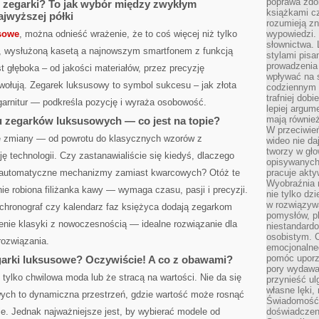
poprawa zdo
 zegarki? To jak wybór między zwykłym
książkami cz
jwyższej półki
rozumieją zn
sowe
, można odnieść wrażenie, że to coś więcej niż tylko
wypowiedzi. 
słownictwa. 
ą, wysłużoną kasetą a najnowszym smartfonem z funkcją
stylami pisa
prowadzenia 
t głęboka – od jakości materiałów, przez precyzję
wpływać na 
ołują. Zegarek luksusowy to symbol sukcesu – jak złota
codziennym ż
trafniej dobi
garnitur — podkreśla pozycję i wyraża osobowość.
lepiej argum
mają równie
 zegarków luksusowych — co jest na topie?
W przeciwień
 zmiany — od powrotu do klasycznych wzorów z
wideo nie da
tworzy w gło
ę technologii. Czy zastanawialiście się kiedyś, dlaczego
opisywanych
 w automatyczne mechanizmy zamiast kwarcowych? Otóż te
pracuje akty
Wyobraźnia r
nie robiona filiżanka kawy — wymaga czasu, pasji i precyzji.
nie tylko dz
w rozwiązyw
 chronograf czy kalendarz faz księżyca dodają zegarkom
pomysłów, pl
czenie klasyki z nowoczesnością — idealne rozwiązanie dla
niestandard
osobistym. C
ozwiązania.
emocjonalneg
pomóc uporz
arki luksusowe? Oczywiście! A co z obawami?
pory wydawał
 tylko chwilowa moda lub że stracą na wartości. Nie da się
przynieść ul
własne lęki,
ych to dynamiczna przestrzeń, gdzie wartość może rosnąć
Świadomość, 
ie. Jednak najważniejsze jest, by wybierać modele od
doświadczen