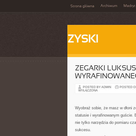
Archiwum
Madryt
Strona główna
ZYSKI
ZEGARKI LUKSUS
WYRAFINOWANE
POSTED BY ADMIN
POSTED ON
WYŁĄCZONA
Wyobraź sobie, że masz w dłoni ze
statusie i wyrafinowanym guście.
nie tylko narzędzia do pomiaru cza
sukcesu.