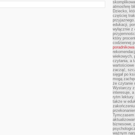
skomplikowan
atmosferę bl
Dziecko, któ
częściej trak
przyjaznego.
edukacji, po
wyłącznie z 
przyjemnośc
który procent
codziennej p
poradnikowa
rekomendacj
wiekowych, 
czytania, a 
wartościowe 
zacząć, szcz
sięgał po k
mogą zachęc
że czytanie n
Wystarczy z
interesuje, 
rytm lektury
także w eduk
zakończeniu 
przekonanie
Tymczasem w
aktualizowan
biznesowe, 
psychologicz
ważnym narz