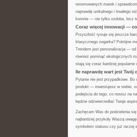
renomowanych marek i sprawdzonyc
naprawdę unikalnego i trwałego niż
koronie — nie tylko ozdoba, lecz t
Coraz więcej innowacji — co
Przyszłość rysuje się jeszcze bar
klasycznego zegarka? Potrójne me
Trendem jest personalizacja — od
również pominąć ekologicznych ro
stają się coraz bardziej popular
Ile naprawdę wart jest Twój 
Pytanie nie jest przypadkowe. Bo 
produkt — inwestujesz w siebie, s
podejścia do tego, co nosisz na 
będzie odzwierciedlać Twoje aspira
Zachęcam Was do podzielenia się 
najbardziej przykuły Waszą uwagę
symbolem statusu czy już raczej 