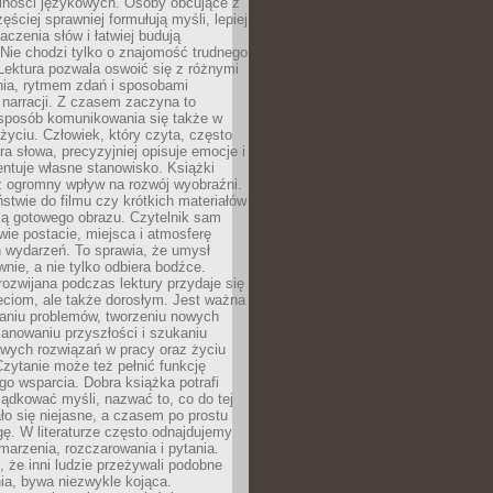
lności językowych. Osoby obcujące z
ęściej sprawniej formułują myśli, lepiej
aczenia słów i łatwiej budują
Nie chodzi tylko o znajomość trudnego
Lektura pozwala oswoić się z różnymi
nia, rytmem zdań i sposobami
narracji. Z czasem zaczyna to
sposób komunikowania się także w
yciu. Człowiek, który czyta, często
era słowa, precyzyjniej opisuje emocje i
entuje własne stanowisko. Książki
ż ogromny wpływ na rozwój wyobraźni.
stwie do filmu czy krótkich materiałów
ją gotowego obrazu. Czytelnik sam
wie postacie, miejsca i atmosferę
 wydarzeń. To sprawia, że umysł
wnie, a nie tylko odbiera bodźce.
ozwijana podczas lektury przydaje się
ieciom, ale także dorosłym. Jest ważna
aniu problemów, tworzeniu nowych
anowaniu przyszłości i szukaniu
owych rozwiązań w pracy oraz życiu
zytanie może też pełnić funkcję
o wsparcia. Dobra książka potrafi
ądkować myśli, nazwać to, co do tej
o się niejasne, a czasem po prostu
gę. W literaturze często odnajdujemy
 marzenia, rozczarowania i pytania.
że inni ludzie przeżywali podobne
ia, bywa niezwykle kojąca.