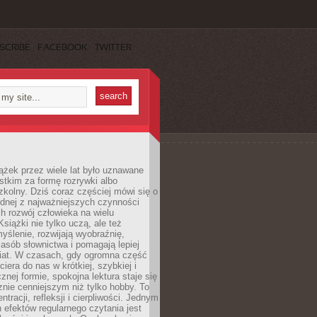
SCRIBE
FACEBOOK
TWITTER
ążek przez wiele lat było uznawane
tkim za formę rozrywki albo
kolny. Dziś coraz częściej mówi się o
ednej z najważniejszych czynności
h rozwój człowieka na wielu
siążki nie tylko uczą, ale też
yślenie, rozwijają wyobraźnię,
asób słownictwa i pomagają lepiej
iat. W czasach, gdy ogromna część
ciera do nas w krótkiej, szybkiej i
znej formie, spokojna lektura staje się
nie cenniejszym niż tylko hobby. To
ntracji, refleksji i cierpliwości. Jednym
 efektów regularnego czytania jest