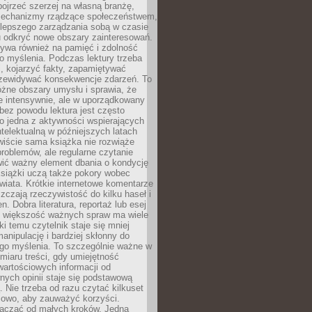
ojrzeć szerzej na własną branżę,
echanizmy rządzące społeczeństwem,
 lepszego zarządzania sobą w czasie
u odkryć nowe obszary zainteresowań.
ływa również na pamięć i zdolność
o myślenia. Podczas lektury trzeba
i, kojarzyć fakty, zapamiętywać
przewidywać konsekwencje zdarzeń. To
óżne obszary umysłu i sprawia, że
e intensywnie, ale w uporządkowany
bez powodu lektura jest często
o jedna z aktywności wspierających
telektualną w późniejszych latach
wiście sama książka nie rozwiąże
roblemów, ale regularne czytanie
ić ważny element dbania o kondycję
siążki uczą także pokory wobec
wiata. Krótkie internetowe komentarze
zczają rzeczywistość do kilku haseł i
. Dobra literatura, reportaż lub esej
e większość ważnych spraw ma wiele
ki temu czytelnik staje się mniej
anipulację i bardziej skłonny do
go myślenia. To szczególnie ważne w
iaru treści, gdy umiejętność
wartościowych informacji od
ych opinii staje się podstawową
 Nie trzeba od razu czytać kilkuset
iowo, aby zauważyć korzyści.
acząć od małych kroków. Jedna