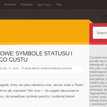
Muminki
Psajdack
Tagi
Spis Treści
SUB
OWE: SYMBOLE STATUSU I
Czytanie ksi
GO GUSTU
przede wszys
obowiązek sz
nim jako o j
ZEGARKI
 CZE - 8 - 2025
MOŻLIWOŚĆ KOMENTOWANIA
ZOSTAŁA
LUKSUSOWE:
wspierającyc
SYMBOLE
poziomach. K
STATUSU
porządkują m
I
WYRAFINOWANEGO
zwiększają z
GUSTU
garek, który nie tylko odmierza czas, ale też mówi o Twoim
rozumieć św
informacji do
 Brzmi jak marzenie? Nie musi — bo zegarki luksusowe to
fragmentaryc
su, ale prawdziwe symbole prestiżu i osobistej historii
czymś znacz
trening konce
z pierwszych