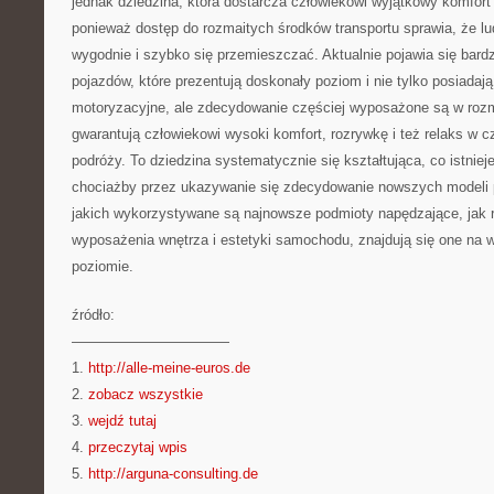
jednak dziedzina, która dostarcza człowiekowi wyjątkowy komfor
ponieważ dostęp do rozmaitych środków transportu sprawia, że l
wygodnie i szybko się przemieszczać. Aktualnie pojawia się bar
pojazdów, które prezentują doskonały poziom i nie tylko posiadają
motoryzacyjne, ale zdecydowanie częściej wyposażone są w rozma
gwarantują człowiekowi wysoki komfort, rozrywkę i też relaks w c
podróży. To dziedzina systematycznie się kształtująca, co istnie
chociażby przez ukazywanie się zdecydowanie nowszych modeli
jakich wykorzystywane są najnowsze podmioty napędzające, jak r
wyposażenia wnętrza i estetyki samochodu, znajdują się one na 
poziomie.
źródło:
———————————
1.
http://alle-meine-euros.de
2.
zobacz wszystkie
3.
wejdź tutaj
4.
przeczytaj wpis
5.
http://arguna-consulting.de