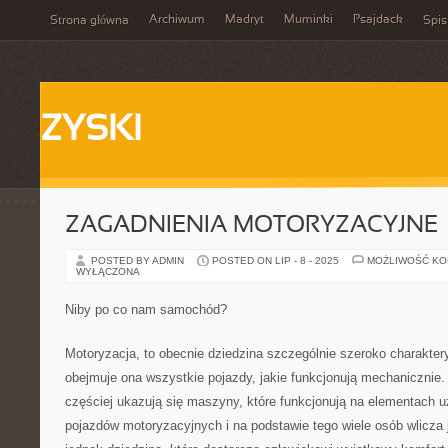
Archiwum
Madryt
Muminki
Psajdack
Strona główna
Spis
ZYSKI
ZAGADNIENIA MOTORYZACYJNE
POSTED BY ADMIN
POSTED ON LIP - 8 - 2025
MOŻLIWOŚĆ K
WYŁĄCZONA
Niby po co nam samochód?
Motoryzacja, to obecnie dziedzina szczególnie szeroko charakte
obejmuje ona wszystkie pojazdy, jakie funkcjonują mechanicznie.
częściej ukazują się maszyny, które funkcjonują na elementach
pojazdów motoryzacyjnych i na podstawie tego wiele osób wlicza j