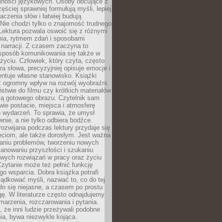
lności językowych. Osoby obcujące z
ęściej sprawniej formułują myśli, lepiej
aczenia słów i łatwiej budują
Nie chodzi tylko o znajomość trudnego
Lektura pozwala oswoić się z różnymi
nia, rytmem zdań i sposobami
narracji. Z czasem zaczyna to
sposób komunikowania się także w
yciu. Człowiek, który czyta, często
era słowa, precyzyjniej opisuje emocje i
entuje własne stanowisko. Książki
ż ogromny wpływ na rozwój wyobraźni.
stwie do filmu czy krótkich materiałów
ją gotowego obrazu. Czytelnik sam
wie postacie, miejsca i atmosferę
 wydarzeń. To sprawia, że umysł
wnie, a nie tylko odbiera bodźce.
ozwijana podczas lektury przydaje się
ieciom, ale także dorosłym. Jest ważna
aniu problemów, tworzeniu nowych
anowaniu przyszłości i szukaniu
owych rozwiązań w pracy oraz życiu
zytanie może też pełnić funkcję
o wsparcia. Dobra książka potrafi
ądkować myśli, nazwać to, co do tej
o się niejasne, a czasem po prostu
gę. W literaturze często odnajdujemy
 marzenia, rozczarowania i pytania.
że inni ludzie przeżywali podobne
ia, bywa niezwykle kojąca.