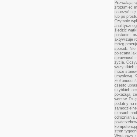
Pozwalają sp
zrozumieć m
nauczyć się
lub po prost
Czytanie wp
analityczneg
śledzić wątk
postacie i 
aktywizuje r
mózg pracuj
sposób. Nie 
polecana jak
sprawność in
życia. Oczy
wszystkich p
może stanow
umysłową. K
złożoności ś
często upras
szybkich ocen
pokazują, ż
warstw. Dzię
podatny na m
samodzielne
czasach nadm
odróżniania 
powierzchown
kompetencją.
stron tygodn
Wystarczy z