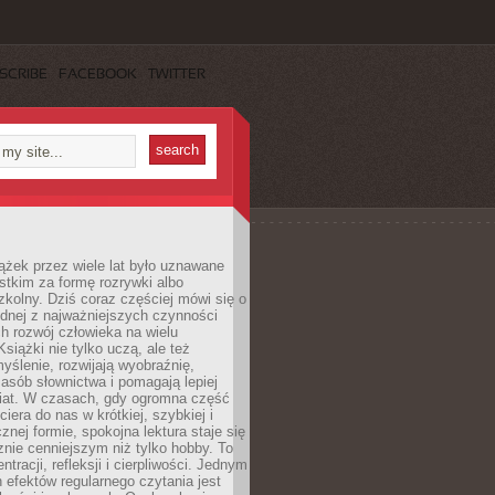
SCRIBE
FACEBOOK
TWITTER
ążek przez wiele lat było uznawane
tkim za formę rozrywki albo
kolny. Dziś coraz częściej mówi się o
ednej z najważniejszych czynności
h rozwój człowieka na wielu
siążki nie tylko uczą, ale też
yślenie, rozwijają wyobraźnię,
asób słownictwa i pomagają lepiej
iat. W czasach, gdy ogromna część
ciera do nas w krótkiej, szybkiej i
znej formie, spokojna lektura staje się
nie cenniejszym niż tylko hobby. To
ntracji, refleksji i cierpliwości. Jednym
 efektów regularnego czytania jest