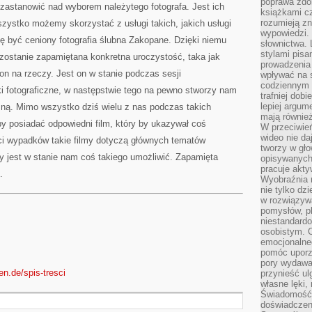
poprawa zdo
zastanowić nad wyborem należytego fotografa. Jest ich
książkami cz
rozumieją zn
zystko możemy skorzystać z usługi takich, jakich usługi
wypowiedzi. 
ię być ceniony fotografia ślubna Zakopane. Dzięki niemu
słownictwa. 
stylami pisa
ostanie zapamiętana konkretna uroczystość, taka jak
prowadzenia 
on na rzeczy. Jest on w stanie podczas sesji
wpływać na 
codziennym ż
i fotograficzne, w następstwie tego na pewno stworzy nam
trafniej dobi
lepiej argum
czną. Mimo wszystko dziś wielu z nas podczas takich
mają równie
y posiadać odpowiedni film, który by ukazywał coś
W przeciwień
wideo nie da
ci wypadków takie filmy dotyczą głównych tematów
tworzy w gło
ny jest w stanie nam coś takiego umożliwić. Zapamięta
opisywanych
pracuje akty
.
Wyobraźnia r
nie tylko dz
w rozwiązyw
pomysłów, pl
niestandard
osobistym. C
emocjonalneg
pomóc uporz
pory wydawał
en.de/spis-tresci
przynieść ul
własne lęki,
Świadomość, 
doświadczen