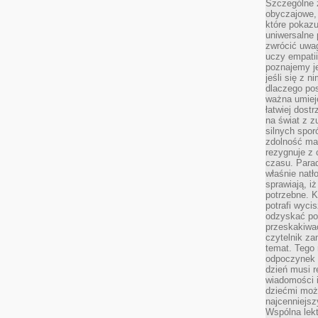
Szczególne 
obyczajowe, 
które pokazu
uniwersalne 
zwrócić uwag
uczy empatii
poznajemy j
jeśli się z 
dlaczego pos
ważna umieję
łatwiej dost
na świat z z
silnych spor
zdolność ma 
rezygnuje z 
czasu. Parad
właśnie natło
sprawiają, iż
potrzebne. K
potrafi wyci
odzyskać po
przeskakiwa
czytelnik za
temat. Tego 
odpoczynek 
dzień musi r
wiadomości i
dziećmi moż
najcenniejsz
Wspólna lekt