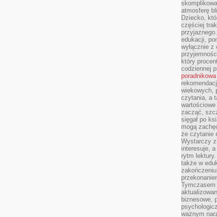
skomplikowan
atmosferę bl
Dziecko, któ
częściej trak
przyjaznego.
edukacji, po
wyłącznie z 
przyjemnośc
który procent
codziennej p
poradnikowa
rekomendacj
wiekowych, 
czytania, a 
wartościowe 
zacząć, szcz
sięgał po k
mogą zachęc
że czytanie n
Wystarczy z
interesuje, 
rytm lektury
także w eduk
zakończeniu 
przekonanie
Tymczasem w
aktualizowan
biznesowe, 
psychologicz
ważnym narz