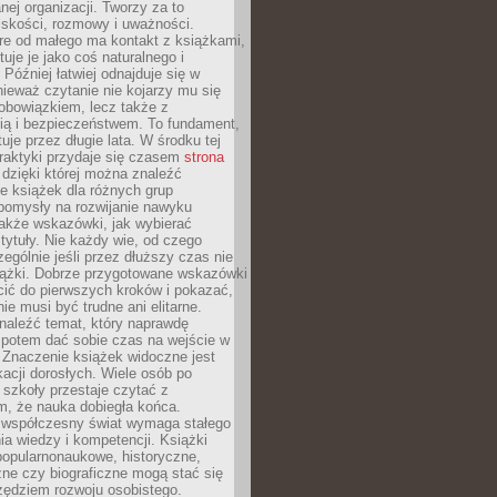
ej organizacji. Tworzy za to
iskości, rozmowy i uważności.
re od małego ma kontakt z książkami,
tuje je jako coś naturalnego i
 Później łatwiej odnajduje się w
nieważ czytanie nie kojarzy mu się
obowiązkiem, lecz także z
ią i bezpieczeństwem. To fundament,
uje przez długie lata. W środku tej
raktyki przydaje się czasem
strona
dzięki której można znaleźć
e książek dla różnych grup
pomysły na rozwijanie nawyku
także wskazówki, jak wybierać
tytuły. Nie każdy wie, od czego
ególnie jeśli przez dłuższy czas nie
siążki. Dobrze przygotowane wskazówki
ić do pierwszych kroków i pokazać,
ie musi być trudne ani elitarne.
naleźć temat, który naprawdę
a potem dać sobie czas na wejście w
. Znaczenie książek widoczne jest
acji dorosłych. Wiele osób po
szkoły przestaje czytać z
m, że nauka dobiegła końca.
spółczesny świat wymaga stałego
ia wiedzy i kompetencji. Książki
popularnonaukowe, historyczne,
ne czy biograficzne mogą stać się
ędziem rozwoju osobistego.