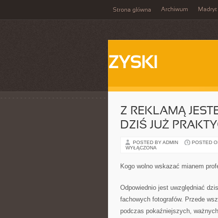
Archiwum
Madryt
Strona główna
ZYSKI
Z REKLAMĄ JEST
DZIŚ JUŻ PRAKT
POSTED BY ADMIN
POSTED ON
WYŁĄCZONA
Kogo wolno wskazać mianem prof
Odpowiednio jest uwzględniać dzis
fachowych fotografów. Przede wsz
podczas pokaźniejszych, ważnych 