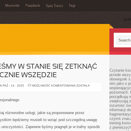
Muminki
Psajdack
Tagi
Spis Treści
SUB
EŚMY W STANIE SIĘ ZETKNĄĆ
Czytanie ksi
YCZNIE WSZĘDZIE
przede wszys
obowiązek sz
nim jako o j
Z
 PAŹ - 14 - 2025
MOŻLIWOŚĆ KOMENTOWANIA
ZOSTAŁA
wspierającyc
REKLAMĄ
JESTEŚMY
poziomach. K
W
porządkują m
STANIE
esjonalnego
zwiększają z
SIĘ
ZETKNĄĆ
rozumieć św
DZIŚ
informacji do
JUŻ
iaj różnorodne usługi, jakie są proponowane przez
fragmentaryc
PRAKTYCZNIE
WSZĘDZIE
czymś znacz
ystkim będziemy musieli to wziąć pod szczególną uwagę
trening konce
uroczystości. Zapewne byśmy pragnęli je w trafny sposób
z pierwszych