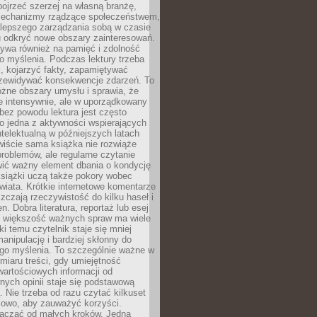
ojrzeć szerzej na własną branżę,
echanizmy rządzące społeczeństwem,
 lepszego zarządzania sobą w czasie
u odkryć nowe obszary zainteresowań.
ływa również na pamięć i zdolność
o myślenia. Podczas lektury trzeba
i, kojarzyć fakty, zapamiętywać
przewidywać konsekwencje zdarzeń. To
óżne obszary umysłu i sprawia, że
e intensywnie, ale w uporządkowany
bez powodu lektura jest często
o jedna z aktywności wspierających
telektualną w późniejszych latach
wiście sama książka nie rozwiąże
roblemów, ale regularne czytanie
ić ważny element dbania o kondycję
siążki uczą także pokory wobec
wiata. Krótkie internetowe komentarze
zczają rzeczywistość do kilku haseł i
. Dobra literatura, reportaż lub esej
e większość ważnych spraw ma wiele
ki temu czytelnik staje się mniej
anipulację i bardziej skłonny do
go myślenia. To szczególnie ważne w
iaru treści, gdy umiejętność
wartościowych informacji od
ych opinii staje się podstawową
 Nie trzeba od razu czytać kilkuset
iowo, aby zauważyć korzyści.
acząć od małych kroków. Jedna