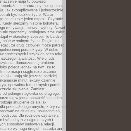
znaczenie mają tu powieści
reportaże i literatura psychologiczna,
ją, jak skomplikowane i jednocześnie
potrafi być ludzkie życie. Warto
ę na jeszcze jeden aspekt. Czytanie
. Kiedy śledzimy historię bohatera,
ego motywacje, obawy i wybory. Nawet
nim nie zgadzamy, próbujemy zrozumieć,
tąpił w określony sposób. To bardzo
tność w realnym życiu. Dzięki niej
rzegać, że drugi człowiek może patrzeć
upełnie innej perspektywy. W dobie
ów społecznych i szybkich ocen taka
szczególną wartość. Wielu ludzi
czytania, tłumacząc się brakiem
oks polega jednak na tym, że to
k informacji i ciągłe rozproszenie
 książki stają się jeszcze bardziej
ilkanaście minut lektury dziennie
szyć, spowolnić tempo myśli i pomóc
czucie skupienia. Zamiast
ć od jednego nagłówka do drugiego,
nurza się w jedną opowieść lub jeden
rodzaju skupienie działa jak
dla przeciążonego umysłu, który na co
eagować na dziesiątki powiadomień,
 bodźców. Dla rodziców czytanie z
e być jednym z najprostszych i
ych sposobów budowania relacji.
ura nie wymaga drogich narzędzi ani