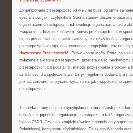
studenckie
,
żywienie kur
Zorganizowana przestępczość od wielu lat budzi ogromne zainte
specjalistów, jak i czytelników. Strona stanowi obszerne bazę ar
organizacjom przestępczym, ich ewolucji, organizacji, a także 
związanym z bezpieczeństwem. Serwis prezentuje temat w sposó
się na przedstawieniu zjawisk związanych z działalnością zorgan
przestępczych w kraju, na kontynencie europejskim oraz na cały
Nowoczesna Przestępczość
i Prawo kontra Mafia. Portal opisuje
związane z światem przestępczym, przedstawiając mechanizmy d
przestępczych, ich podział ról, metody pozyskiwania środków, a 
działalności dla społeczeństwa. Dzięki regularnie dodawanym mat
poznać zarówno historyczne wydarzenia, jak i współczesne zjawis
przestępczych.
Tematyka strony obejmuje sycylijskie struktury przestępcze, kart
bałkańskie, japońskie organizacje przestępcze, a także organizac
byłego ZSRR. Czytelnik znajdzie również materiały dotyczące p
Południowej, kontynentu afrykańskiego, Dalekiego Wschodu oraz 