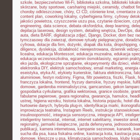
szkole
,
bezpieczeństwo Wi-Fi
,
biblioteka szkolna
,
biblioteki lokal
skórzane
,
buty sportowe
,
carsharing miejski
,
ceramidy
,
chatbot f
choroby odkleszczowe
,
chóry
,
CI CD
,
ciśnienie krwi
,
cmentarze z
content plan
,
coworking lokalny
,
cyberhigiena firmy
,
cyfrowy deto
jakości powietrza
,
czyszczenie uszu psa
,
czytanie dzieciom
,
czy
engineering
,
data science
,
debata oksfordzka
,
deep learning
,
dele
depilacja laserowa
,
design system
,
detailing wnętrza
,
DevOps
,
di
auta
,
dieta BARF
,
digitalizacja zdjęć
,
Django
,
Docker
,
dom bez ra
tymczasowy dla zwierząt
,
domowe rytuały pielęgnacyjne
,
doradz
cyfrowa
,
dotacje dla firm
,
dożynki
,
drapak dla kota
,
dropshipping
,
diligence
,
dysleksja
,
działalność nierejestrowana
,
dziennik wdzięc
licealna
,
edukacja Montessori
,
edukacja muzealna
,
edukacja spec
edukacja wczesnoszkolna
,
egzamin ósmoklasisty
,
egzamin prakt
eko jazda
,
ekologiczne sprzątanie
,
eksperymenty dla dzieci
,
elek
elektronika DIY
,
elektryk samochodowy
,
email marketing
,
energia
eseistyka
,
etyka AI
,
etykiety kurierskie
,
faktura elektroniczna
,
fal
aluminiowe
,
festyn rodzinny
,
Figma
,
filtr powietrza
,
fiszki
,
Flask
,
f
franczyza lokalna
,
frontend
,
fryzury damskie
,
fryzury męskie
,
fulf
domowe
,
garderoba minimalistyczna
,
garncarstwo
,
gekon lamparc
gospodarka cyrkularna
,
grafika wektorowa
,
granice osobiste
,
grant
fabularne papierowe
,
gwara regionalna
,
gwarancja
,
hamulce
,
head
ustnej
,
higiena wzroku
,
historia lokalna
,
historia pojazdu
,
hotel dla
hurtownie danych
,
hybryda plug-in
,
identyfikacja marki
,
ikonografi
improwizacja teatralna
,
Instagram Reels
,
instrukcje stanowiskowe
insulinooporność
,
integracja sensoryczna
,
integracje API
,
intelig
inteligentny termostat
,
internat
,
internet satelitarny
,
inwestor anioł
regionalny
,
jarmarki świąteczne
,
jazda defensywna
,
jednoosobowa 
publikacji
,
kamera internetowa
,
kampanie sezonowe
,
kanarek
,
kar
sucha dla psa
,
kasa fiskalna online
,
kastracja kota
,
kastracja psa
domowe
,
kleszcze u psa
,
klimatyzacja samochodowa
,
kluby ksią