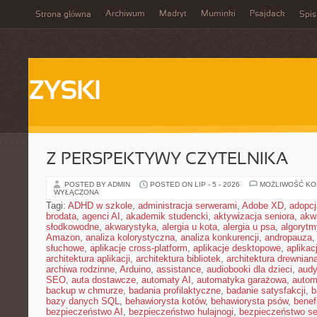
Archiwum
Madryt
Muminki
Psajdack
Strona główna
Spis
ZYSKI
Z PERSPEKTYWY CZYTELNIKA
POSTED BY ADMIN
POSTED ON LIP - 5 - 2026
MOŻLIWOŚĆ K
WYŁĄCZONA
Tagi:
ADHD w szkole
,
administracja serwerami
,
Adobe XD
,
adopcj
brodata
,
agenci AI
,
akademik studencki
,
aktywizacja seniora
,
akw
słodkowodne
,
akwarystyka
,
alergia u kota
,
alergia u psa
,
algorytm
Amazon
,
analiza kolorystyczna
,
analiza konkurencji
,
andropauza
,
słuchowe
,
aplikacje cross-platform
,
aplikacje desktopowe
,
aplika
architektura aplikacji
,
architektura bibliotek
,
architektura drewnian
archiwa rodzinne
,
Arduino
,
assistance
,
audiobooki dla dzieci
,
audy
SEO
,
auta dostawcze
,
automaty AI
,
automatyka garażowa
,
autom
backup w chmurze
,
badania profilaktyczne
,
badanie satysfakcji
,
b
bazy danych SQL
,
behawiorysta kotów
,
behawiorysta psów
,
benef
bezpieczeństwo AI
,
bezpieczeństwo hulajnogi
,
bezpieczeństwo se