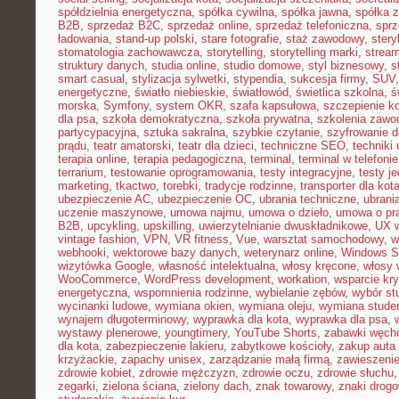
spółdzielnia energetyczna
,
spółka cywilna
,
spółka jawna
,
spółka z
B2B
,
sprzedaż B2C
,
sprzedaż online
,
sprzedaż telefoniczna
,
sprz
ładowania
,
stand-up polski
,
stare fotografie
,
staż zawodowy
,
stery
stomatologia zachowawcza
,
storytelling
,
storytelling marki
,
stream
struktury danych
,
studia online
,
studio domowe
,
styl biznesowy
,
s
smart casual
,
stylizacja sylwetki
,
stypendia
,
sukcesja firmy
,
SUV
energetyczne
,
światło niebieskie
,
światłowód
,
świetlica szkolna
,
ś
morska
,
Symfony
,
system OKR
,
szafa kapsułowa
,
szczepienie k
dla psa
,
szkoła demokratyczna
,
szkoła prywatna
,
szkolenia zawo
partycypacyjna
,
sztuka sakralna
,
szybkie czytanie
,
szyfrowanie 
prądu
,
teatr amatorski
,
teatr dla dzieci
,
techniczne SEO
,
techniki 
terapia online
,
terapia pedagogiczna
,
terminal
,
terminal w telefonie
terrarium
,
testowanie oprogramowania
,
testy integracyjne
,
testy j
marketing
,
tkactwo
,
torebki
,
tradycje rodzinne
,
transporter dla kot
ubezpieczenie AC
,
ubezpieczenie OC
,
ubrania techniczne
,
ubrania
uczenie maszynowe
,
umowa najmu
,
umowa o dzieło
,
umowa o pr
B2B
,
upcykling
,
upskilling
,
uwierzytelnianie dwuskładnikowe
,
UX w
vintage fashion
,
VPN
,
VR fitness
,
Vue
,
warsztat samochodowy
,
w
webhooki
,
wektorowe bazy danych
,
weterynarz online
,
Windows S
wizytówka Google
,
własność intelektualna
,
włosy kręcone
,
włosy 
WooCommerce
,
WordPress development
,
workation
,
wsparcie kr
energetyczna
,
wspomnienia rodzinne
,
wybielanie zębów
,
wybór st
wycinanki ludowe
,
wymiana okien
,
wymiana oleju
,
wymiana stude
wynajem długoterminowy
,
wyprawka dla kota
,
wyprawka dla psa
,
wystawy plenerowe
,
youngtimery
,
YouTube Shorts
,
zabawki węch
dla kota
,
zabezpieczenie lakieru
,
zabytkowe kościoły
,
zakup auta
krzyżackie
,
zapachy unisex
,
zarządzanie małą firmą
,
zawieszeni
zdrowie kobiet
,
zdrowie mężczyzn
,
zdrowie oczu
,
zdrowie słuchu
zegarki
,
zielona ściana
,
zielony dach
,
znak towarowy
,
znaki drog