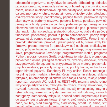
odporność organizmu
,
odzyskiwanie danych
,
offboarding
,
okładka
przeciwsłoneczne
,
olimpiady szkolne
,
onboarding pracownika
,
opi
psem
,
opieka okołoporodowa
,
opieka paliatywna
,
opiekun rodzinn
całoroczne
,
opony letnie
,
opony zimowe
,
orkiestry dęte
,
ortodoncj
oszczędzanie wody
,
paczkomaty
,
papuga falista
,
paznokcie hybr
alternatywna
,
perfumy niszowe
,
persona klienta
,
petsitter
,
pewność
pielęgnacja brody
,
pielęgnacja dłoni
,
pielęgnacja łap
,
pielęgnacja 
pierwsza pomoc dla kota
,
pierwsza pomoc dla psa
,
pierwsza pom
plan nauki
,
plan sprzedaży
,
płatności odroczone
,
plaże dla psów
,
finansowa
,
podcasting
,
podróż z psem samochodem
,
poezja wsp
prywatności
,
pompa ciepła powietrzna
,
PostgreSQL
,
PowerShell
,
praktyki studenckie
,
prawo AI
,
prawo jazdy kat A
,
prawo jazdy kat
firmowe
,
product market fit
,
produktywność osobista
,
profilaktyka
serca
,
próg rentowności
,
programowanie C sharp
,
programowanie d
Java
,
programowanie JavaScript
,
programowanie Kotlin
,
program
Python
,
programowanie Swift
,
projektowanie interakcji
,
prompt eng
prywatność online
,
przegląd techniczny
,
przepisy drogowe
,
przest
przygotowanie do egzaminu
,
przygotowanie do matury
,
przysmaki
psychodietetyka
,
pszczoły w ogrodzie
,
punkty karne
,
rachunki za
raport historii pojazdu
,
Raspberry Pi
,
raty online
,
React
,
recenzje 
recykling treści
,
redakcja tekstu
,
Redis
,
regulamin sklepu
,
reklama
rękojmia
,
rekomendacje klientów
,
rekrutacja zdalna
,
relacje partne
reportaż
,
research UX
,
reskilling
,
REST API
,
retencja wody
,
retino
rezydencje artystyczne
,
robotyka dla dzieci
,
rośliny akwariowe
,
ro
rozrząd
,
rozszerzona rzeczywistość
,
rozwój emocjonalny
,
rutyna 
rytm dobowy
,
rzemiosło artystyczne
,
samochód rodzinny
,
samoch
zastępczy
,
samochody miejskie
,
second hand
,
segmentacja klien
do twarzy
,
sesja wizerunkowa
,
Shopify
,
sieć mesh
,
skanowanie 3
bash
,
skutery
,
ślad ekologiczny
,
ślad wodny
,
smart TV
,
smog
,
smy
social selling
,
socjalizacja kota
,
socjalizacja szczeniaka
,
socreal