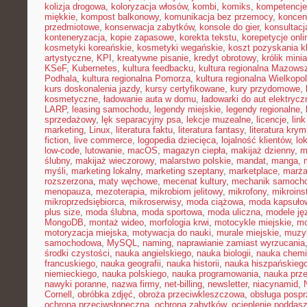
kolizja drogowa
,
koloryzacja włosów
,
kombi
,
komiks
,
kompetencje
miękkie
,
kompost balkonowy
,
komunikacja bez przemocy
,
koncen
przedmiotowe
,
konserwacja zabytków
,
konsole do gier
,
konsultacj
konteneryzacja
,
kopie zapasowe
,
korekta tekstu
,
korepetycje onli
kosmetyki koreańskie
,
kosmetyki wegańskie
,
koszt pozyskania kl
artystyczne
,
KPI
,
kreatywne pisanie
,
kredyt obrotowy
,
królik mini
KSeF
,
Kubernetes
,
kultura feedbacku
,
kultura regionalna Mazows
Podhala
,
kultura regionalna Pomorza
,
kultura regionalna Wielkopol
kurs doskonalenia jazdy
,
kursy certyfikowane
,
kury przydomowe
,
kosmetyczne
,
ładowanie auta w domu
,
ładowarki do aut elektryc
LARP
,
leasing samochodu
,
legendy miejskie
,
legendy regionalne
,
sprzedażowy
,
lęk separacyjny psa
,
lekcje muzealne
,
licencje
,
link
marketing
,
Linux
,
literatura faktu
,
literatura fantasy
,
literatura krym
fiction
,
live commerce
,
logopedia dziecięca
,
lojalność klientów
,
lo
low-code
,
lutowanie
,
macOS
,
magazyn ciepła
,
makijaż dzienny
,
m
ślubny
,
makijaż wieczorowy
,
malarstwo polskie
,
mandat
,
manga
,
myśli
,
marketing lokalny
,
marketing szeptany
,
marketplace
,
marż
rozszerzona
,
maty węchowe
,
mecenat kultury
,
mechanik samoch
menopauza
,
mezoterapia
,
mikrobiom jelitowy
,
mikrofony
,
mikroins
mikroprzedsiębiorca
,
mikroserwisy
,
moda ciążowa
,
moda kapsuło
plus size
,
moda ślubna
,
moda sportowa
,
moda uliczna
,
modele ję
MongoDB
,
montaż wideo
,
morfologia krwi
,
motocykle miejskie
,
mo
motoryzacja miejska
,
motywacja do nauki
,
murale miejskie
,
muzy
samochodowa
,
MySQL
,
naming
,
naprawianie zamiast wyrzucania
środki czystości
,
nauka angielskiego
,
nauka biologii
,
nauka chemi
francuskiego
,
nauka geografii
,
nauka historii
,
nauka hiszpańskieg
niemieckiego
,
nauka polskiego
,
nauka programowania
,
nauka prz
nawyki poranne
,
nazwa firmy
,
net-billing
,
newsletter
,
niacynamid
,
Cornell
,
obróbka zdjęć
,
obroża przeciwkleszczowa
,
obsługa posp
ochrona przeciwsłoneczna
,
ochrona zabytków
,
ocieplenie poddas