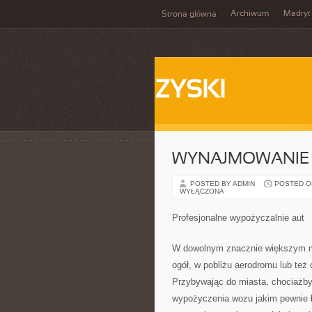
Archiwum
Madryt
Strona główna
ZYSKI
WYNAJMOWANIE A
POSTED BY ADMIN
POSTED ON 
WYŁĄCZONA
Profesjonalne wypożyczalnie aut
W dowolnym znacznie większym mi
ogół, w pobliżu aerodromu lub też
Przybywając do miasta, chociażb
wypożyczenia wozu jakim pewnie ł