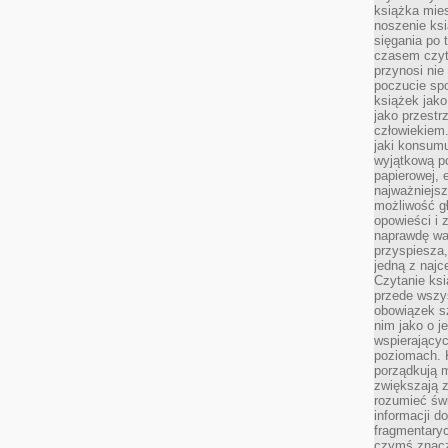
książka mies
noszenie ksi
sięgania po t
czasem czyta
przynosi nie
poczucie spo
książek jako
jako przestr
człowiekiem
jaki konsumu
wyjątkową p
papierowej, 
najważniejsz
możliwość gł
opowieści i 
naprawdę wa
przyspiesza
jedną z najc
Czytanie ksi
przede wszys
obowiązek sz
nim jako o j
wspierającyc
poziomach. K
porządkują m
zwiększają z
rozumieć św
informacji do
fragmentaryc
czymś znacz