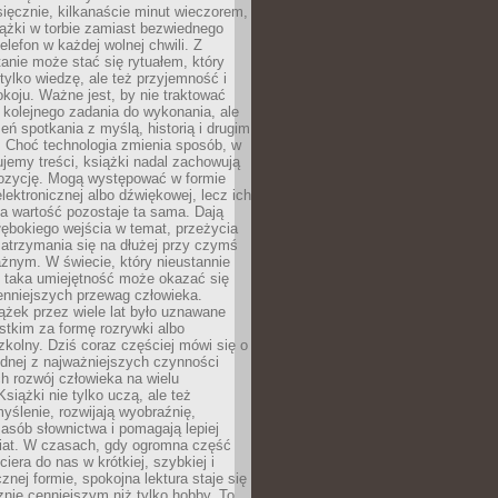
ięcznie, kilkanaście minut wieczorem,
ążki w torbie zamiast bezwiednego
elefon w każdej wolnej chwili. Z
nie może stać się rytuałem, który
 tylko wiedzę, ale też przyjemność i
koju. Ważne jest, by nie traktować
 kolejnego zadania do wykonania, ale
zeń spotkania z myślą, historią i drugim
. Choć technologia zmienia sposób, w
jemy treści, książki nadal zachowują
ozycję. Mogą występować w formie
elektronicznej albo dźwiękowej, lecz ich
a wartość pozostaje ta sama. Dają
ębokiego wejścia w temat, przeżycia
zatrzymania się na dłużej przy czymś
żnym. W świecie, który nieustannie
, taka umiejętność może okazać się
enniejszych przewag człowieka.
ążek przez wiele lat było uznawane
tkim za formę rozrywki albo
kolny. Dziś coraz częściej mówi się o
ednej z najważniejszych czynności
h rozwój człowieka na wielu
siążki nie tylko uczą, ale też
yślenie, rozwijają wyobraźnię,
asób słownictwa i pomagają lepiej
iat. W czasach, gdy ogromna część
ciera do nas w krótkiej, szybkiej i
znej formie, spokojna lektura staje się
nie cenniejszym niż tylko hobby. To