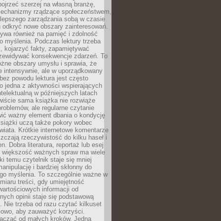
ojrzeć szerzej na własną branżę,
echanizmy rządzące społeczeństwem,
 lepszego zarządzania sobą w czasie
u odkryć nowe obszary zainteresowań.
ływa również na pamięć i zdolność
o myślenia. Podczas lektury trzeba
i, kojarzyć fakty, zapamiętywać
przewidywać konsekwencje zdarzeń. To
óżne obszary umysłu i sprawia, że
e intensywnie, ale w uporządkowany
bez powodu lektura jest często
o jedna z aktywności wspierających
telektualną w późniejszych latach
wiście sama książka nie rozwiąże
roblemów, ale regularne czytanie
ić ważny element dbania o kondycję
siążki uczą także pokory wobec
wiata. Krótkie internetowe komentarze
zczają rzeczywistość do kilku haseł i
. Dobra literatura, reportaż lub esej
e większość ważnych spraw ma wiele
ki temu czytelnik staje się mniej
anipulację i bardziej skłonny do
go myślenia. To szczególnie ważne w
iaru treści, gdy umiejętność
wartościowych informacji od
ych opinii staje się podstawową
 Nie trzeba od razu czytać kilkuset
iowo, aby zauważyć korzyści.
acząć od małych kroków. Jedna