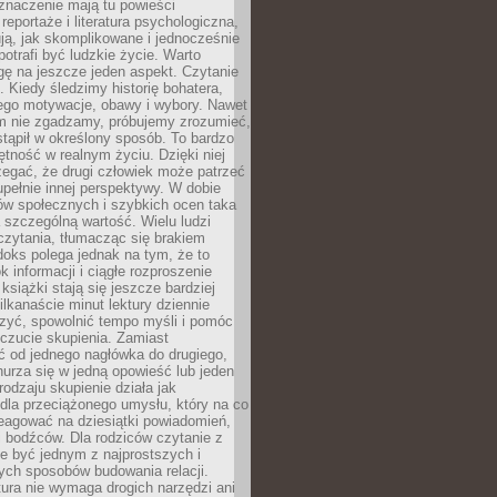
znaczenie mają tu powieści
reportaże i literatura psychologiczna,
ją, jak skomplikowane i jednocześnie
potrafi być ludzkie życie. Warto
ę na jeszcze jeden aspekt. Czytanie
. Kiedy śledzimy historię bohatera,
ego motywacje, obawy i wybory. Nawet
nim nie zgadzamy, próbujemy zrozumieć,
tąpił w określony sposób. To bardzo
tność w realnym życiu. Dzięki niej
rzegać, że drugi człowiek może patrzeć
upełnie innej perspektywy. W dobie
ów społecznych i szybkich ocen taka
szczególną wartość. Wielu ludzi
czytania, tłumacząc się brakiem
oks polega jednak na tym, że to
k informacji i ciągłe rozproszenie
 książki stają się jeszcze bardziej
ilkanaście minut lektury dziennie
szyć, spowolnić tempo myśli i pomóc
czucie skupienia. Zamiast
ć od jednego nagłówka do drugiego,
nurza się w jedną opowieść lub jeden
rodzaju skupienie działa jak
dla przeciążonego umysłu, który na co
eagować na dziesiątki powiadomień,
 bodźców. Dla rodziców czytanie z
e być jednym z najprostszych i
ych sposobów budowania relacji.
ura nie wymaga drogich narzędzi ani