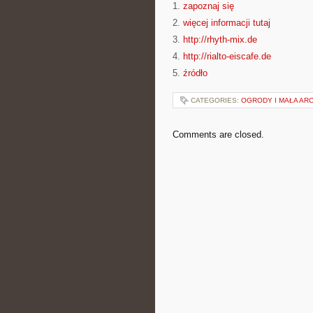
1.
zapoznaj się
2.
więcej informacji tutaj
3.
http://rhyth-mix.de
4.
http://rialto-eiscafe.de
5.
źródło
CATEGORIES:
OGRODY I MAŁA AR
Comments are closed.