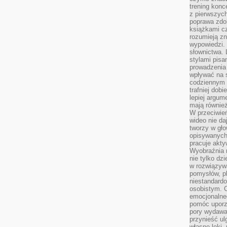
trening konce
z pierwszych
poprawa zdo
książkami cz
rozumieją zn
wypowiedzi. 
słownictwa. 
stylami pisa
prowadzenia 
wpływać na 
codziennym ż
trafniej dobi
lepiej argum
mają równie
W przeciwień
wideo nie da
tworzy w gło
opisywanych
pracuje akty
Wyobraźnia r
nie tylko dz
w rozwiązyw
pomysłów, pl
niestandard
osobistym. C
emocjonalneg
pomóc uporz
pory wydawał
przynieść ul
własne lęki,