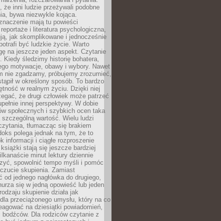
że inni ludzie przeżywali podobne
ia, bywa niezwykle kojąca.
znaczenie mają tu powieści
reportaże i literatura psychologiczna,
ją, jak skomplikowane i jednocześnie
potrafi być ludzkie życie. Warto
ę na jeszcze jeden aspekt. Czytanie
. Kiedy śledzimy historię bohatera,
ego motywacje, obawy i wybory. Nawet
nim nie zgadzamy, próbujemy zrozumieć,
tąpił w określony sposób. To bardzo
tność w realnym życiu. Dzięki niej
rzegać, że drugi człowiek może patrzeć
upełnie innej perspektywy. W dobie
ów społecznych i szybkich ocen taka
szczególną wartość. Wielu ludzi
czytania, tłumacząc się brakiem
oks polega jednak na tym, że to
k informacji i ciągłe rozproszenie
 książki stają się jeszcze bardziej
ilkanaście minut lektury dziennie
szyć, spowolnić tempo myśli i pomóc
czucie skupienia. Zamiast
ć od jednego nagłówka do drugiego,
nurza się w jedną opowieść lub jeden
rodzaju skupienie działa jak
dla przeciążonego umysłu, który na co
eagować na dziesiątki powiadomień,
 bodźców. Dla rodziców czytanie z