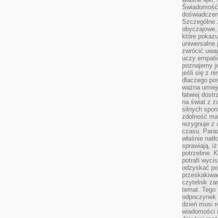
Świadomość, 
doświadczen
Szczególne 
obyczajowe, 
które pokazu
uniwersalne 
zwrócić uwag
uczy empatii
poznajemy j
jeśli się z 
dlaczego pos
ważna umieję
łatwiej dost
na świat z z
silnych spor
zdolność ma 
rezygnuje z 
czasu. Parad
właśnie natło
sprawiają, iż
potrzebne. K
potrafi wyci
odzyskać po
przeskakiwa
czytelnik za
temat. Tego 
odpoczynek 
dzień musi r
wiadomości i