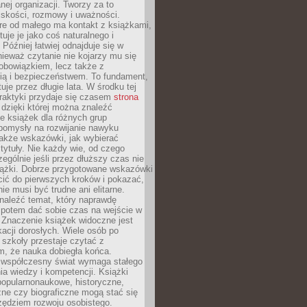
ej organizacji. Tworzy za to
iskości, rozmowy i uważności.
re od małego ma kontakt z książkami,
tuje je jako coś naturalnego i
 Później łatwiej odnajduje się w
nieważ czytanie nie kojarzy mu się
obowiązkiem, lecz także z
ią i bezpieczeństwem. To fundament,
uje przez długie lata. W środku tej
raktyki przydaje się czasem
strona
dzięki której można znaleźć
e książek dla różnych grup
pomysły na rozwijanie nawyku
także wskazówki, jak wybierać
tytuły. Nie każdy wie, od czego
ególnie jeśli przez dłuższy czas nie
siążki. Dobrze przygotowane wskazówki
ić do pierwszych kroków i pokazać,
ie musi być trudne ani elitarne.
naleźć temat, który naprawdę
a potem dać sobie czas na wejście w
. Znaczenie książek widoczne jest
acji dorosłych. Wiele osób po
szkoły przestaje czytać z
m, że nauka dobiegła końca.
spółczesny świat wymaga stałego
ia wiedzy i kompetencji. Książki
popularnonaukowe, historyczne,
ne czy biograficzne mogą stać się
ędziem rozwoju osobistego.