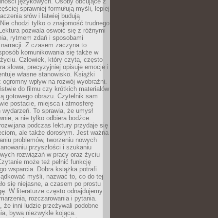
lności językowych. Osoby obcujące z
ęściej sprawniej formułują myśli, lepiej
aczenia słów i łatwiej budują
Nie chodzi tylko o znajomość trudnego
Lektura pozwala oswoić się z różnymi
nia, rytmem zdań i sposobami
narracji. Z czasem zaczyna to
sposób komunikowania się także w
yciu. Człowiek, który czyta, często
era słowa, precyzyjniej opisuje emocje i
entuje własne stanowisko. Książki
ż ogromny wpływ na rozwój wyobraźni.
stwie do filmu czy krótkich materiałów
ją gotowego obrazu. Czytelnik sam
wie postacie, miejsca i atmosferę
 wydarzeń. To sprawia, że umysł
wnie, a nie tylko odbiera bodźce.
ozwijana podczas lektury przydaje się
ieciom, ale także dorosłym. Jest ważna
aniu problemów, tworzeniu nowych
anowaniu przyszłości i szukaniu
owych rozwiązań w pracy oraz życiu
zytanie może też pełnić funkcję
o wsparcia. Dobra książka potrafi
ądkować myśli, nazwać to, co do tej
o się niejasne, a czasem po prostu
gę. W literaturze często odnajdujemy
 marzenia, rozczarowania i pytania.
że inni ludzie przeżywali podobne
ia, bywa niezwykle kojąca.