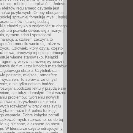
ntracji, refleksji i cierpliwości. Jednym
 efektów regularnego czytania jest
lności językowych. Osoby obcujące z
ęściej sprawniej formułują myśli, lepiej
aczenia słów i łatwiej budują
Nie chodzi tylko o znajomość trudnego
Lektura pozwala oswoić się z różnymi
nia, rytmem zdań i sposobami
narracji. Z czasem zaczyna to
sposób komunikowania się także w
yciu. Człowiek, który czyta, często
era słowa, precyzyjniej opisuje emocje i
entuje własne stanowisko. Książki
ż ogromny wpływ na rozwój wyobraźni.
stwie do filmu czy krótkich materiałów
ją gotowego obrazu. Czytelnik sam
wie postacie, miejsca i atmosferę
 wydarzeń. To sprawia, że umysł
wnie, a nie tylko odbiera bodźce.
ozwijana podczas lektury przydaje się
ieciom, ale także dorosłym. Jest ważna
aniu problemów, tworzeniu nowych
anowaniu przyszłości i szukaniu
owych rozwiązań w pracy oraz życiu
zytanie może też pełnić funkcję
o wsparcia. Dobra książka potrafi
ądkować myśli, nazwać to, co do tej
o się niejasne, a czasem po prostu
gę. W literaturze często odnajdujemy
 marzenia, rozczarowania i pytania.