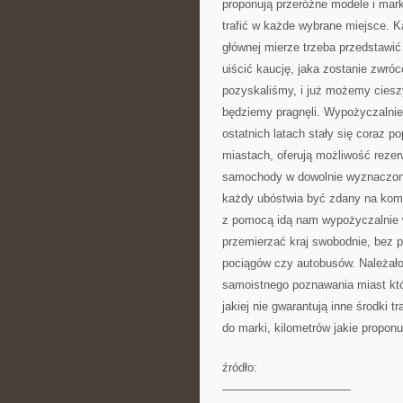
proponują przeróżne modele i mark
trafić w każde wybrane miejsce. 
głównej mierze trzeba przedstawi
uiścić kaucję, jaka zostanie zwr
pozyskaliśmy, i już możemy ciesz
będziemy pragnęli. Wypożyczalnie
ostatnich latach stały się coraz p
miastach, oferują możliwość rezer
samochody w dowolnie wyznaczone 
każdy ubóstwia być zdany na kom
z pomocą idą nam wypożyczalnie 
przemierzać kraj swobodnie, bez p
pociągów czy autobusów. Należało
samoistnego poznawania miast kt
jakiej nie gwarantują inne środki
do marki, kilometrów jakie propon
źródło:
———————————