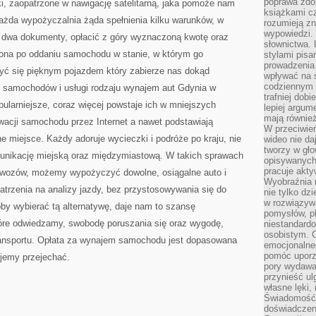
poprawa zdo
i, zaopatrzone w nawigację satelitarną, jaka pomoże nam
książkami cz
Każda wypożyczalnia żąda spełnienia kilku warunków, w
rozumieją zn
wypowiedzi. 
ć dwa dokumenty, opłacić z góry wyznaczoną kwotę oraz
słownictwa. 
ócona po oddaniu samochodu w stanie, w którym go
stylami pisa
prowadzenia 
yć się pięknym pojazdem który zabierze nas dokąd
wpływać na 
codziennym ż
 samochodów i usługi rodzaju wynajem aut Gdynia w
trafniej dobi
opularniejsze, coraz więcej powstaje ich w mniejszych
lepiej argum
mają równie
wacji samochodu przez Internet a nawet podstawiają
W przeciwień
miejsce. Każdy adoruje wycieczki i podróże po kraju, nie
wideo nie da
tworzy w gło
unikację miejską oraz międzymiastową. W takich sprawach
opisywanych
pracuje akty
wozów, możemy wypożyczyć dowolne, osiągalne auto i
Wyobraźnia r
atrzenia na analizy jazdy, bez przystosowywania się do
nie tylko dz
w rozwiązyw
by wybierać tą alternatywę, daje nam to szansę
pomysłów, pl
óre odwiedzamy, swobodę poruszania się oraz wygodę,
niestandard
osobistym. C
 transportu. Opłata za wynajem samochodu jest dopasowana
emocjonalneg
pomóc uporz
ujemy przejechać.
pory wydawał
przynieść ul
własne lęki,
Świadomość, 
doświadczen