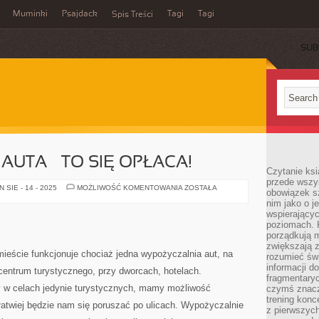
Muminki
Psajdack
Tagi
Tagi
Spis Treści
SUB
UTA – TO SIĘ OPŁACA!
Czytanie ksi
przede wszys
WYNAJMOWANIE
SIE - 14 - 2025
MOŻLIWOŚĆ KOMENTOWANIA
ZOSTAŁA
obowiązek sz
AUTA
nim jako o j
–
TO
wspierającyc
SIĘ
poziomach. K
OPŁACA!
porządkują m
zwiększają z
eście funkcjonuje chociaż jedna wypożyczalnia aut, na
rozumieć św
informacji do
 centrum turystycznego, przy dworcach, hotelach.
fragmentaryc
y w celach jedynie turystycznych, mamy możliwość
czymś znacz
trening konce
atwiej będzie nam się poruszać po ulicach. Wypożyczalnie
z pierwszych