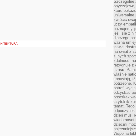
Szczególne 
obyczajowe, 
które pokazu
uniwersalne 
zwrócić uwag
uczy empatii
poznajemy j
jeśli się z 
dlaczego pos
ważna umieję
CHITEKTURA
łatwiej dost
na świat z z
silnych spor
zdolność ma 
rezygnuje z 
czasu. Parad
właśnie natło
sprawiają, iż
potrzebne. K
potrafi wyci
odzyskać po
przeskakiwa
czytelnik za
temat. Tego 
odpoczynek 
dzień musi r
wiadomości i
dziećmi moż
najcenniejsz
Wspólna lekt