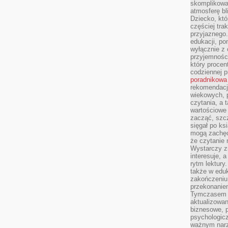
skomplikowan
atmosferę bl
Dziecko, któ
częściej trak
przyjaznego.
edukacji, po
wyłącznie z 
przyjemnośc
który procent
codziennej p
poradnikowa
rekomendacj
wiekowych, 
czytania, a 
wartościowe 
zacząć, szcz
sięgał po k
mogą zachęc
że czytanie n
Wystarczy z
interesuje, 
rytm lektury
także w eduk
zakończeniu 
przekonanie
Tymczasem w
aktualizowan
biznesowe, 
psychologicz
ważnym narz