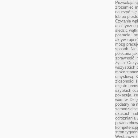
Pozwalają sp
zrozumieć m
nauczyć się
lub po prost
Czytanie wp
analityczneg
śledzić wątk
postacie i 
aktywizuje r
mózg pracuj
sposób. Nie 
polecana jak
sprawność in
życia. Oczy
wszystkich p
może stanow
umysłową. K
złożoności ś
często upras
szybkich ocen
pokazują, ż
warstw. Dzię
podatny na m
samodzielne
czasach nadm
odróżniania 
powierzchown
kompetencją.
stron tygodn
Wystarczy z