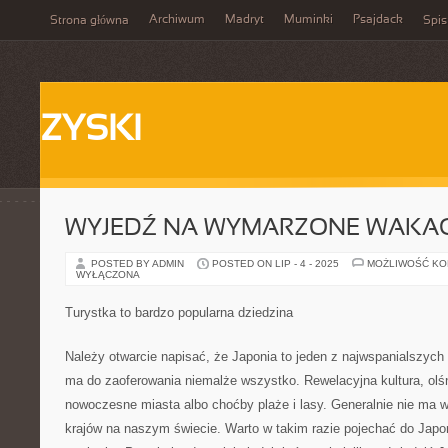
Archiwum
Madryt
Muminki
Psajdack
Strona główna
Spis
ZYSKI
WYJEDŹ NA WYMARZONE WAKAC
POSTED BY ADMIN
POSTED ON LIP - 4 - 2025
MOŻLIWOŚĆ K
WYŁĄCZONA
Turystka to bardzo popularna dziedzina
Należy otwarcie napisać, że Japonia to jeden z najwspanialszych
ma do zaoferowania niemalże wszystko. Rewelacyjna kultura, olśn
nowoczesne miasta albo choćby plaże i lasy. Generalnie nie ma wi
krajów na naszym świecie. Warto w takim razie pojechać do Japoni