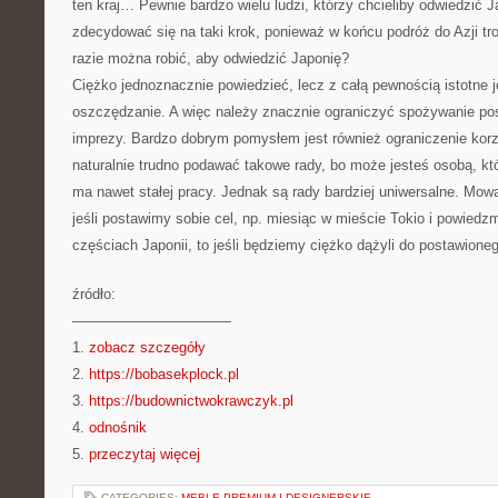
ten kraj… Pewnie bardzo wielu ludzi, którzy chcieliby odwiedzić 
zdecydować się na taki krok, ponieważ w końcu podróż do Azji tr
razie można robić, aby odwiedzić Japonię?
Ciężko jednoznacznie powiedzieć, lecz z całą pewnością istotne j
oszczędzanie. A więc należy znacznie ograniczyć spożywanie po
imprezy. Bardzo dobrym pomysłem jest również ograniczenie korz
naturalnie trudno podawać takowe rady, bo może jesteś osobą, kt
ma nawet stałej pracy. Jednak są rady bardziej uniwersalne. Mo
jeśli postawimy sobie cel, np. miesiąc w mieście Tokio i powied
częściach Japonii, to jeśli będziemy ciężko dążyli do postawione
źródło:
———————————
1.
zobacz szczegóły
2.
https://bobasekplock.pl
3.
https://budownictwokrawczyk.pl
4.
odnośnik
5.
przeczytaj więcej
CATEGORIES:
MEBLE PREMIUM I DESIGNERSKIE