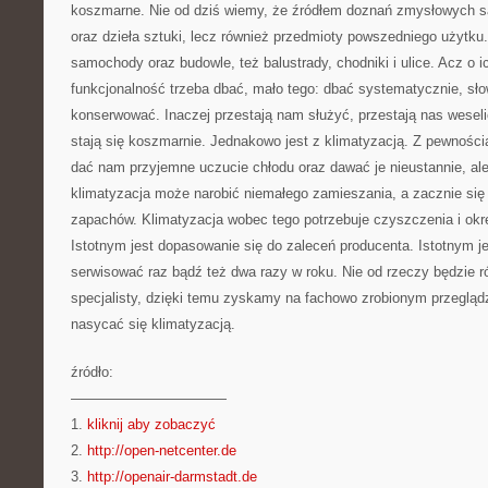
koszmarne. Nie od dziś wiemy, że źródłem doznań zmysłowych są 
oraz dzieła sztuki, lecz również przedmioty powszedniego użytk
samochody oraz budowle, też balustrady, chodniki i ulice. Acz o i
funkcjonalność trzeba dbać, mało tego: dbać systematycznie, sł
konserwować. Inaczej przestają nam służyć, przestają nas weselić
stają się koszmarnie. Jednakowo jest z klimatyzacją. Z pewnośc
dać nam przyjemne uczucie chłodu oraz dawać je nieustannie, al
klimatyzacja może narobić niemałego zamieszania, a zacznie się
zapachów. Klimatyzacja wobec tego potrzebuje czyszczenia i ok
Istotnym jest dopasowanie się do zaleceń producenta. Istotnym je
serwisować raz bądź też dwa razy w roku. Nie od rzeczy będzie 
specjalisty, dzięki temu zyskamy na fachowo zrobionym przegląd
nasycać się klimatyzacją.
źródło:
———————————
1.
kliknij aby zobaczyć
2.
http://open-netcenter.de
3.
http://openair-darmstadt.de