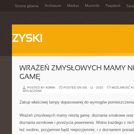
Archiwum
Madryt
Muminki
Psajdack
Strona główna
Spis
ZYSKI
WRAŻEŃ ZMYSŁOWYCH MAMY NI
GAMĘ
POSTED BY ADMIN
POSTED ON SIE - 11 - 2025
MOŻLIWOŚĆ 
WYŁĄCZONA
Zakup właściwej lampy dopasowanej do wymogów pomieszczenia
Wrażeń zmysłowych mamy niezłą gamę: doznania smakowe oraz 
doznania wzrokowe i przeżycia powonienia. Wolno każdego z nic
też osobno, przyjemnie bądź nieprzyjemnie, i z doznaniem posia