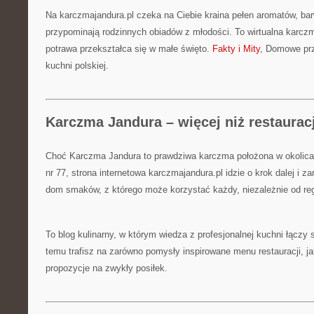
Na karczmajandura.pl czeka na Ciebie kraina pełen aromatów, barw 
przypominają rodzinnych obiadów z młodości. To wirtualna karczm
potrawa przekształca się w małe święto.
Fakty i Mity
, Domowe prz
kuchni polskiej.
Karczma Jandura – więcej niż restaurac
Choć Karczma Jandura to prawdziwa karczma położona w okolicac
nr 77, strona internetowa karczmajandura.pl idzie o krok dalej i 
dom smaków, z którego może korzystać każdy, niezależnie od re
To blog kulinarny, w którym wiedza z profesjonalnej kuchni łączy s
temu trafisz na zarówno pomysły inspirowane menu restauracji, j
propozycje na zwykły posiłek.