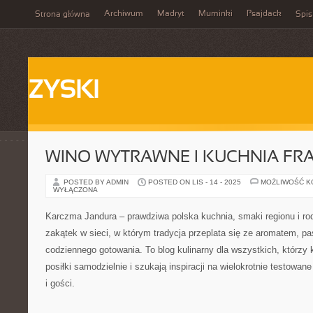
Archiwum
Madryt
Muminki
Psajdack
Strona główna
Spis
ZYSKI
WINO WYTRAWNE I KUCHNIA FR
POSTED BY ADMIN
POSTED ON LIS - 14 - 2025
MOŻLIWOŚĆ 
WYŁĄCZONA
Karczma Jandura – prawdziwa polska kuchnia, smaki regionu i rod
zakątek w sieci, w którym tradycja przeplata się ze aromatem, pas
codziennego gotowania. To blog kulinarny dla wszystkich, którzy 
posiłki samodzielnie i szukają inspiracji na wielokrotnie testowan
i gości.