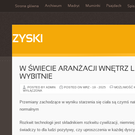
Archiwum
Madryt
Muminki
Psajdack
Strona główna
Spis
ZYSKI
W ŚWIECIE ARANŻACJI WNĘTRZ L
WYBITNIE
POSTED BY ADMIN
POSTED ON WRZ - 19 - 2025
MOŻLIWOŚĆ 
WYŁĄCZONA
Przemiany zachodzące w wyniku starzenia się ciała są czymś nat
normalnym
Rozkwit technologii jest składnikiem rozkwitu cywilizacji, niemni
świadczy to dla ludzi pozytywy, czy uproszczenia w każdej dyscyp