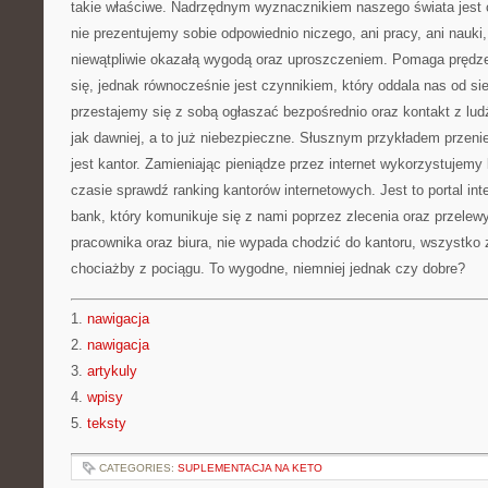
takie właściwe. Nadrzędnym wyznacznikiem naszego świata jest c
nie prezentujemy sobie odpowiednio niczego, ani pracy, ani nauki,
niewątpliwie okazałą wygodą oraz uproszczeniem. Pomaga prędz
się, jednak równocześnie jest czynnikiem, który oddala nas od sie
przestajemy się z sobą ogłaszać bezpośrednio oraz kontakt z ludź
jak dawniej, a to już niebezpieczne. Słusznym przykładem przenie
jest kantor. Zamieniając pieniądze przez internet wykorzystujemy
czasie sprawdź ranking kantorów internetowych. Jest to portal in
bank, który komunikuje się z nami poprzez zlecenia oraz przelew
pracownika oraz biura, nie wypada chodzić do kantoru, wszystko
chociażby z pociągu. To wygodne, niemniej jednak czy dobre?
1.
nawigacja
2.
nawigacja
3.
artykuly
4.
wpisy
5.
teksty
CATEGORIES:
SUPLEMENTACJA NA KETO