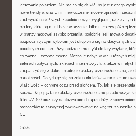
kierowania pojazdem. Nie ma co się dziwić, bo jest z czego wybi
nowe trendy a wraz z nimi nowoczesne modele oprawek i zausznik
zachwycić najbliższych zupełnie nowym wyglądem, radzę z tym t
okulary które są must have w sezonie, kilka miesięcy później leż
w branży modowej szybko przemija, podobnie jeśli mowa o dodat
bezpieczniejszym wyborem jest skupienie się na klasycznych styl
podobnych odmian. Przychodzą mi na myśl okulary wayfarer, które
co ważne – zawsze modne. Można je nabyć w wielu różnych miejs
salonach optycznych, sklepach internetowych, a także w małych 
zaopatrzyć się w dobre i niedrogie okulary przeciwsłoneczne, ale 
ostrożności. Decydując się na zakup okularów warto mieć na uw
właściwość – ochronę oczu przed słońcem. To, jak się prezentują 
sprawą. Kupując tanie okulary przeciwsłoneczne przede wszystk
filtry UV 400 oraz czy są dozwolone do sprzedaży. Zapewnienie
standardów to zazwyczaj wygrawerowane na wnętrzu zausznika n
CE.
źródło:
———————————