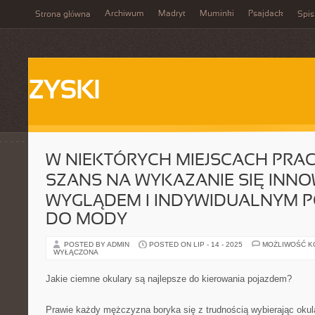
Archiwum
Madryt
Muminki
Psajdack
Strona główna
Spis
ZYSKI
W NIEKTÓRYCH MIEJSCACH PRAC
SZANS NA WYKAZANIE SIĘ INN
WYGLĄDEM I INDYWIDUALNYM P
DO MODY
POSTED BY ADMIN
POSTED ON LIP - 14 - 2025
MOŻLIWOŚĆ 
WYŁĄCZONA
Jakie ciemne okulary są najlepsze do kierowania pojazdem?
Prawie każdy mężczyzna boryka się z trudnością wybierając okul