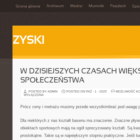
Archiwum
Madryt
Muminki
Psajdack
Strona główna
Spis
ZYSKI
W DZISIEJSZYCH CZASACH WIĘK
SPOŁECZEŃSTWA
POSTED BY ADMIN
POSTED ON PAŹ - 1 - 2025
MOŻLIWOŚĆ K
WYŁĄCZONA
Prócz ceny i metrażu musimy przede wszystkimbrać pod uwagę 
Dla niektórych z nas kształt basenu ma znaczenie. Znaczne pływa
obiektach sportowych mają na ogół sprecyzowany kształt. Są kw
prostokątne. Takie są w największym stopniu praktyczne. Jeśli t