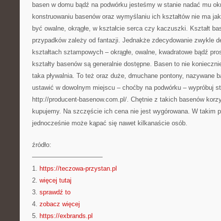
basen w domu bądź na podwórku jesteśmy w stanie nadać mu okre
konstruowaniu basenów oraz wymyślaniu ich kształtów nie ma ja
być owalne, okrągłe, w kształcie serca czy kaczuszki. Kształt ba
przypadków zależy od fantazji. Jednakże zdecydowanie zwykle 
kształtach sztampowych – okrągłe, owalne, kwadratowe bądź prost
kształty basenów są generalnie dostępne. Basen to nie konieczni
taka pływalnia. To też oraz duże, dmuchane pontony, nazywane b
ustawić w dowolnym miejscu – choćby na podwórku – wypróbuj st
http://producent-basenow.com.pl/. Chętnie z takich basenów korz
kupujemy. Na szczęście ich cena nie jest wygórowana. W takim
jednocześnie może kąpać się nawet kilkanaście osób.
źródło:
———————————
1.
https://teczowa-przystan.pl
2.
więcej tutaj
3.
sprawdź to
4.
zobacz więcej
5.
https://exbrands.pl