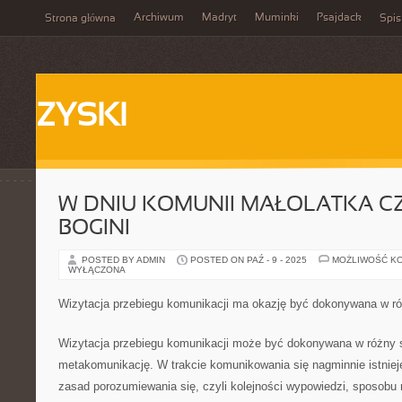
Archiwum
Madryt
Muminki
Psajdack
Strona główna
Spis
ZYSKI
W DNIU KOMUNII MAŁOLATKA CZU
BOGINI
POSTED BY ADMIN
POSTED ON PAŹ - 9 - 2025
MOŻLIWOŚĆ K
WYŁĄCZONA
Wizytacja przebiegu komunikacji ma okazję być dokonywana w r
Wizytacja przebiegu komunikacji może być dokonywana w różny s
metakomunikację. W trakcie komunikowania się nagminnie istniej
zasad porozumiewania się, czyli kolejności wypowiedzi, sposobu