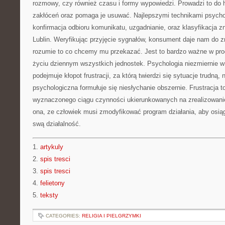
rozmowy, czy również czasu i formy wypowiedzi. Prowadzi to d
zakłóceń oraz pomaga je usuwać. Najlepszymi technikami psycho
konfirmacja odbioru komunikatu, uzgadnianie, oraz klasyfikacja 
Lublin. Weryfikując przyjęcie sygnałów, konsument daje nam do zr
rozumie to co chcemy mu przekazać. Jest to bardzo ważne w pr
życiu dziennym wszystkich jednostek. Psychologia niezmiernie 
podejmuje kłopot frustracji, za którą twierdzi się sytuacje trudną, n
psychologiczna formułuje się niesłychanie obszernie. Frustracja t
wyznaczonego ciągu czynności ukierunkowanych na zrealizowani
ona, ze człowiek musi zmodyfikować program działania, aby osią
swą działalność.
1.
artykuly
2.
spis tresci
3.
spis tresci
4.
felietony
5.
teksty
CATEGORIES:
RELIGIA I PIELGRZYMKI