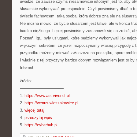
uwadze, że zawsze czymś niesamowicie istotnym jest to, aby otwi
ślusarskie wykonywać profesjonalnie. Czyli powinniśmy dbać o to
świecie fachowcem, taką osobą, która dobrze zna się na ślusarst
Nie można mówić, że bycie ślusarzem jest łatwe, ale w końcu trud
bardzo ciężkiego. Lepiej powinniśmy zastanowić się co zrobić, 
Poznań, itp., były usługami, które będziemy wykonywali jak najczę
większym sekretem, że jeżeli rozpoczynamy własną przygodę z 
przypadku możemy miewać zwłaszcza na początku, spore proble
I właśnie z tej przyczyny bardzo dobrym rozwiązaniem jest to by
Internet.
źródło:
———————————
1.
https://www.ars-vivendi.pl
2.
https://wenus-wloszakowice.pl
3.
więcej tutaj
4.
przeczytaj wpis
5.
https://cyberhub.pl
CATEGORIES:
ZDROWIE PIERSI