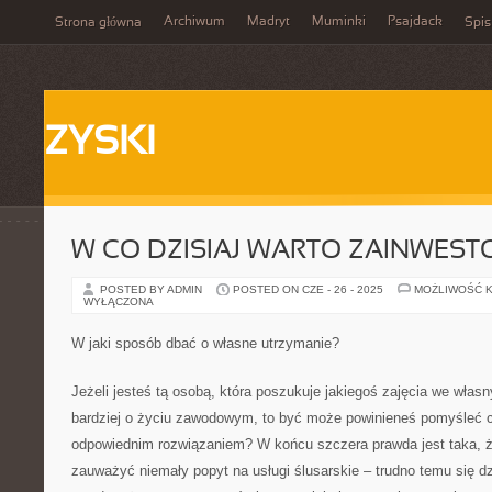
Archiwum
Madryt
Muminki
Psajdack
Strona główna
Spis
ZYSKI
W CO DZISIAJ WARTO ZAINWES
POSTED BY ADMIN
POSTED ON CZE - 26 - 2025
MOŻLIWOŚĆ 
WYŁĄCZONA
W jaki sposób dbać o własne utrzymanie?
Jeżeli jesteś tą osobą, która poszukuje jakiegoś zajęcia we włas
bardziej o życiu zawodowym, to być może powinieneś pomyśleć c
odpowiednim rozwiązaniem? W końcu szczera prawda jest taka, 
zauważyć niemały popyt na usługi ślusarskie – trudno temu się d