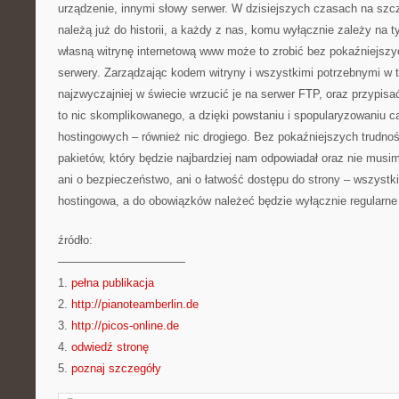
urządzenie, innymi słowy serwer. W dzisiejszych czasach na szc
należą już do historii, a każdy z nas, komu wyłącznie zależy na 
własną witrynę internetową www może to zrobić bez pokaźniejszy
serwery. Zarządzając kodem witryny i wszystkimi potrzebnymi w
najzwyczajniej w świecie wrzucić je na serwer FTP, oraz przypisa
to nic skomplikowanego, a dzięki powstaniu i spopularyzowaniu c
hostingowych – również nic drogiego. Bez pokaźniejszych trudno
pakietów, który będzie najbardziej nam odpowiadał oraz nie musim
ani o bezpieczeństwo, ani o łatwość dostępu do strony – wszystk
hostingowa, a do obowiązków należeć będzie wyłącznie regularn
źródło:
———————————
1.
pełna publikacja
2.
http://pianoteamberlin.de
3.
http://picos-online.de
4.
odwiedź stronę
5.
poznaj szczegóły