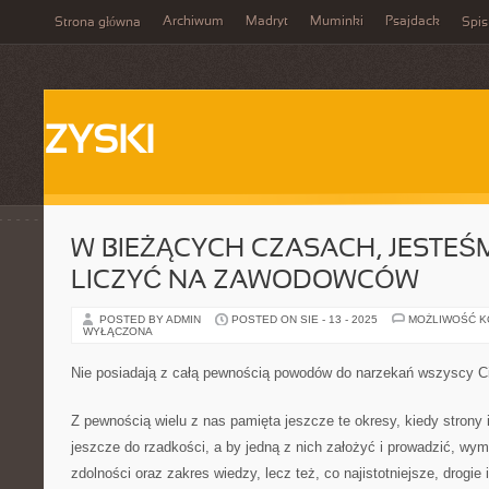
Archiwum
Madryt
Muminki
Psajdack
Strona główna
Spis
ZYSKI
W BIEŻĄCYCH CZASACH, JESTEŚ
LICZYĆ NA ZAWODOWCÓW
POSTED BY ADMIN
POSTED ON SIE - 13 - 2025
MOŻLIWOŚĆ 
WYŁĄCZONA
Nie posiadają z całą pewnością powodów do narzekań wszyscy Ci,
Z pewnością wielu z nas pamięta jeszcze te okresy, kiedy strony 
jeszcze do rzadkości, a by jedną z nich założyć i prowadzić, wyma
zdolności oraz zakres wiedzy, lecz też, co najistotniejsze, drogie