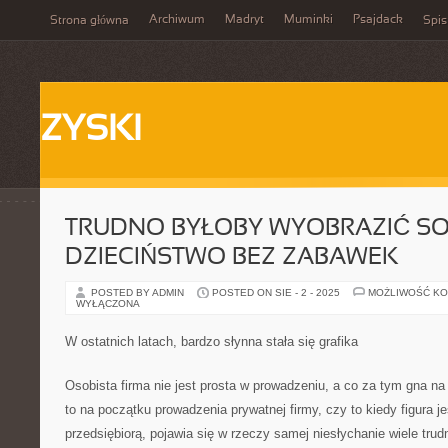
Archiwum
Madryt
Muminki
Psajdack
Strona główna
Spis
ZYSKI
TRUDNO BYŁOBY WYOBRAZIĆ SO
DZIECIŃSTWO BEZ ZABAWEK
POSTED BY ADMIN
POSTED ON SIE - 2 - 2025
MOŻLIWOŚĆ K
WYŁĄCZONA
W ostatnich latach, bardzo słynna stała się grafika
Osobista firma nie jest prosta w prowadzeniu, a co za tym gna na
to na początku prowadzenia prywatnej firmy, czy to kiedy figura 
przedsiębiorą, pojawia się w rzeczy samej niesłychanie wiele tru