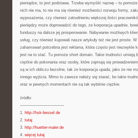
pieniądze, to jest podstawa. Trzeba wymyślić nazwę – tu pomoże 
nich nie ma, to nie ma się również możliwości rozwoju formy, za
wyposażenia, czy również zatrudnieniu większej ilości pracownik
pieniędzy może doprowadzić do tego, że korporacja upadnie, bowi
funduszy na dalsze jej prosperowanie. Nabywanie możliwych klient
usług, czy również kupowali nasze artykuły też nie jest proste. W
zahamowań potrzebna jest reklama, która często jest niezwykle k
jest na to stać. Tu pomoże short domain. Takie trudności umieją 
ciężkie do pokonania oraz osoby, które zajmują się prowadzeniem 
są w ich obliczu bezsilne, tak że korporacja upada, jako że nie ma
innego wyjścia. Mimo to zawsze należy się starać, bo takie trudn
oraz w pewnych momentach nie są tak wybitnie ciężkie.
źródło:
———————————
1.
http://hsk-bessel.de
2.
tutaj
3.
http://huetter-maler.de
4.
więcej tutaj