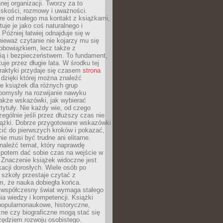
ej organizacji. Tworzy za to
iskości, rozmowy i uważności.
re od małego ma kontakt z książkami,
tuje je jako coś naturalnego i
 Później łatwiej odnajduje się w
nieważ czytanie nie kojarzy mu się
obowiązkiem, lecz także z
ią i bezpieczeństwem. To fundament,
uje przez długie lata. W środku tej
raktyki przydaje się czasem
strona
dzięki której można znaleźć
e książek dla różnych grup
pomysły na rozwijanie nawyku
także wskazówki, jak wybierać
tytuły. Nie każdy wie, od czego
ególnie jeśli przez dłuższy czas nie
siążki. Dobrze przygotowane wskazówki
ić do pierwszych kroków i pokazać,
ie musi być trudne ani elitarne.
naleźć temat, który naprawdę
a potem dać sobie czas na wejście w
. Znaczenie książek widoczne jest
acji dorosłych. Wiele osób po
szkoły przestaje czytać z
m, że nauka dobiegła końca.
spółczesny świat wymaga stałego
ia wiedzy i kompetencji. Książki
popularnonaukowe, historyczne,
ne czy biograficzne mogą stać się
ędziem rozwoju osobistego.