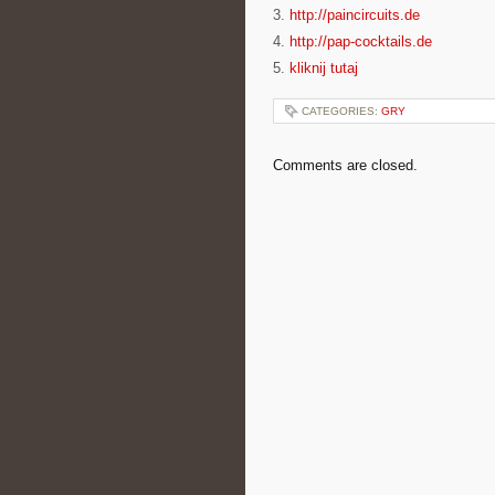
3.
http://paincircuits.de
4.
http://pap-cocktails.de
5.
kliknij tutaj
CATEGORIES:
GRY
Comments are closed.