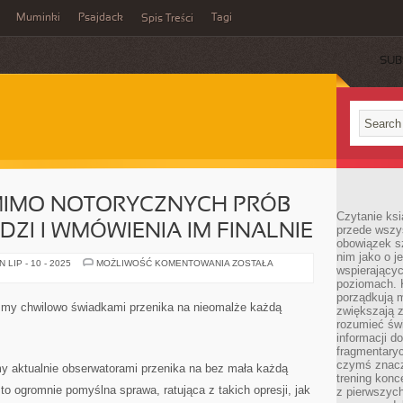
Muminki
Psajdack
Tagi
Spis Treści
SUB
MIMO NOTORYCZNYCH PRÓB
Czytanie ksi
ZI I WMÓWIENIA IM FINALNIE
przede wszys
obowiązek sz
nim jako o j
TO
LIP - 10 - 2025
MOŻLIWOŚĆ KOMENTOWANIA
ZOSTAŁA
wspierającyc
PRZYKRE
POMIMO
poziomach. K
NOTORYCZNYCH
porządkują m
PRÓB
eśmy chwilowo świadkami przenika na nieomalże każdą
zwiększają z
DOTARCIA
DO
rozumieć św
LUDZI
informacji do
I
fragmentaryc
WMÓWIENIA
IM
czymś znacz
my aktualnie obserwatorami przenika na bez mała każdą
FINALNIE
trening konce
t to ogromnie pomyślna sprawa, ratująca z takich opresji, jak
z pierwszych