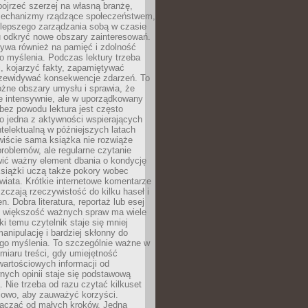
ojrzeć szerzej na własną branżę,
echanizmy rządzące społeczeństwem,
 lepszego zarządzania sobą w czasie
u odkryć nowe obszary zainteresowań.
ływa również na pamięć i zdolność
o myślenia. Podczas lektury trzeba
i, kojarzyć fakty, zapamiętywać
przewidywać konsekwencje zdarzeń. To
óżne obszary umysłu i sprawia, że
e intensywnie, ale w uporządkowany
bez powodu lektura jest często
o jedna z aktywności wspierających
telektualną w późniejszych latach
wiście sama książka nie rozwiąże
roblemów, ale regularne czytanie
ić ważny element dbania o kondycję
siążki uczą także pokory wobec
wiata. Krótkie internetowe komentarze
zczają rzeczywistość do kilku haseł i
. Dobra literatura, reportaż lub esej
e większość ważnych spraw ma wiele
ki temu czytelnik staje się mniej
anipulację i bardziej skłonny do
go myślenia. To szczególnie ważne w
iaru treści, gdy umiejętność
wartościowych informacji od
ych opinii staje się podstawową
 Nie trzeba od razu czytać kilkuset
iowo, aby zauważyć korzyści.
acząć od małych kroków. Jedna