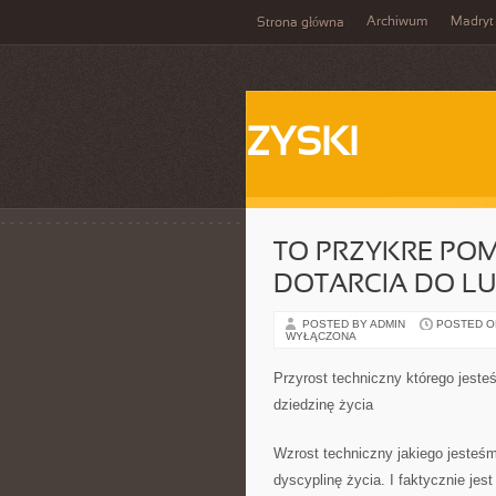
Archiwum
Madryt
Strona główna
ZYSKI
TO PRZYKRE PO
DOTARCIA DO LUD
POSTED BY ADMIN
POSTED ON 
WYŁĄCZONA
Przyrost techniczny którego jest
dziedzinę życia
Wzrost techniczny jakiego jesteś
dyscyplinę życia. I faktycznie jes