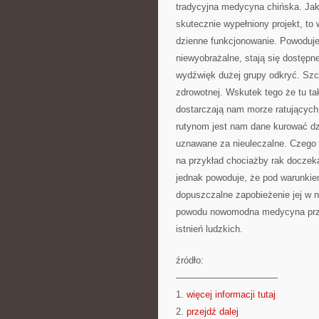
tradycyjna medycyna chińska. Jako
skutecznie wypełniony projekt, to
dzienne funkcjonowanie. Powoduje,
niewyobrażalne, stają się dostępn
wydźwięk dużej grupy odkryć. Szc
zdrowotnej. Wskutek tego że tu ta
dostarczają nam morze ratujących
rutynom jest nam dane kurować dzi
uznawane za nieuleczalne. Czego
na przykład chociażby rak doczeka
jednak powoduje, że pod warunkiem
dopuszczalne zapobieżenie jej w 
powodu nowomodna medycyna przysp
istnień ludzkich.
źródło:
———————————
1.
więcej informacji tutaj
2.
przejdź dalej