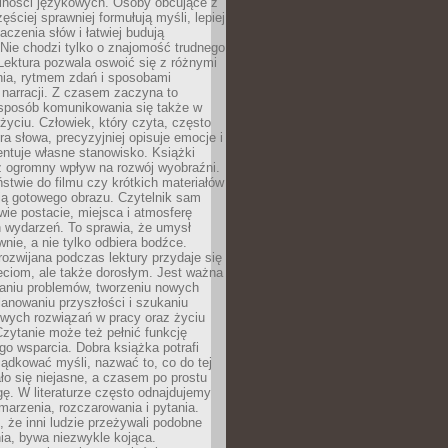
lności językowych. Osoby obcujące z
ęściej sprawniej formułują myśli, lepiej
aczenia słów i łatwiej budują
Nie chodzi tylko o znajomość trudnego
Lektura pozwala oswoić się z różnymi
nia, rytmem zdań i sposobami
narracji. Z czasem zaczyna to
sposób komunikowania się także w
yciu. Człowiek, który czyta, często
era słowa, precyzyjniej opisuje emocje i
entuje własne stanowisko. Książki
ż ogromny wpływ na rozwój wyobraźni.
stwie do filmu czy krótkich materiałów
ją gotowego obrazu. Czytelnik sam
wie postacie, miejsca i atmosferę
 wydarzeń. To sprawia, że umysł
wnie, a nie tylko odbiera bodźce.
ozwijana podczas lektury przydaje się
ieciom, ale także dorosłym. Jest ważna
aniu problemów, tworzeniu nowych
anowaniu przyszłości i szukaniu
owych rozwiązań w pracy oraz życiu
zytanie może też pełnić funkcję
o wsparcia. Dobra książka potrafi
ądkować myśli, nazwać to, co do tej
o się niejasne, a czasem po prostu
gę. W literaturze często odnajdujemy
 marzenia, rozczarowania i pytania.
że inni ludzie przeżywali podobne
ia, bywa niezwykle kojąca.