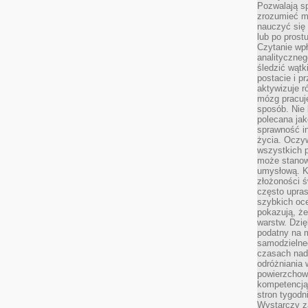
Pozwalają sp
zrozumieć m
nauczyć się
lub po prost
Czytanie wp
analityczneg
śledzić wątk
postacie i 
aktywizuje r
mózg pracuj
sposób. Nie 
polecana jak
sprawność in
życia. Oczy
wszystkich p
może stanow
umysłową. K
złożoności ś
często upras
szybkich ocen
pokazują, ż
warstw. Dzię
podatny na m
samodzielne
czasach nadm
odróżniania 
powierzchown
kompetencją.
stron tygodn
Wystarczy z