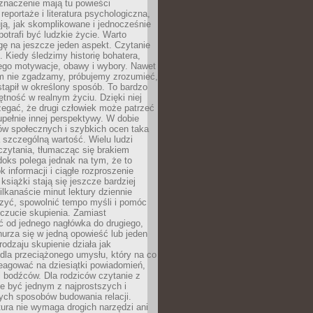
znaczenie mają tu powieści
reportaże i literatura psychologiczna,
ją, jak skomplikowane i jednocześnie
potrafi być ludzkie życie. Warto
ę na jeszcze jeden aspekt. Czytanie
. Kiedy śledzimy historię bohatera,
ego motywacje, obawy i wybory. Nawet
nim nie zgadzamy, próbujemy zrozumieć,
tąpił w określony sposób. To bardzo
tność w realnym życiu. Dzięki niej
rzegać, że drugi człowiek może patrzeć
upełnie innej perspektywy. W dobie
ów społecznych i szybkich ocen taka
szczególną wartość. Wielu ludzi
czytania, tłumacząc się brakiem
oks polega jednak na tym, że to
k informacji i ciągłe rozproszenie
 książki stają się jeszcze bardziej
ilkanaście minut lektury dziennie
szyć, spowolnić tempo myśli i pomóc
czucie skupienia. Zamiast
ć od jednego nagłówka do drugiego,
nurza się w jedną opowieść lub jeden
rodzaju skupienie działa jak
dla przeciążonego umysłu, który na co
eagować na dziesiątki powiadomień,
 bodźców. Dla rodziców czytanie z
e być jednym z najprostszych i
ych sposobów budowania relacji.
ura nie wymaga drogich narzędzi ani