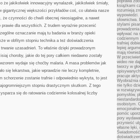
poprawa zdo
 że jakikolwiek innowacyjny wynalazek, jakikolwiek śmiały,
książkami cz
rozumieją zn
 w gigantycznej większości przykładów coś, co ułatwia nasze
wypowiedzi. 
 że czynności do chwili obecnej nieosiągalne, a nawet
słownictwa. 
stylami pisa
e prawie dla wszystkich. Z trudem wyraźnie przecenić
prowadzenia 
zególne oznaczanie mają tu badania w branży opieki
wpływać na 
codziennym ż
kże w obfitym stopniu technika a też doświadczenia
trafniej dobi
lepiej argum
 trwanie uzasadnień. To właśnie dzięki prowadzonym
mają równie
siaj choroby, jakie do tej pory całkiem niedawno zostały
W przeciwień
wideo nie da
 wzorem wydaje się choćby malaria. A masa problemów jak
tworzy w gło
ło się lekarstwa, jakie wprawdzie nie leczy kompletnie,
opisywanych
pracuje akty
 schorzenie zostanie trafnie i odpowiednio wykryta, to jest
Wyobraźnia r
nie tylko dz
najogromniejszym stopniu drastycznym skutkom. Z tego
w rozwiązyw
arza się do ratowania codziennie kolosalnej liczby
pomysłów, pl
niestandard
osobistym. C
emocjonalneg
pomóc uporz
pory wydawał
przynieść ul
własne lęki,
Świadomość, 
doświadczen