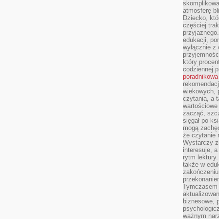
skomplikowan
atmosferę bl
Dziecko, któ
częściej trak
przyjaznego.
edukacji, po
wyłącznie z 
przyjemnośc
który procent
codziennej p
poradnikowa
rekomendacj
wiekowych, 
czytania, a 
wartościowe 
zacząć, szcz
sięgał po k
mogą zachęc
że czytanie n
Wystarczy z
interesuje, 
rytm lektury
także w eduk
zakończeniu 
przekonanie
Tymczasem w
aktualizowan
biznesowe, 
psychologicz
ważnym narz