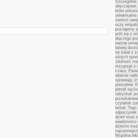
Szczególne 
obyczajowe, 
które pokazu
uniwersalne 
zwrócić uwag
uczy empatii
poznajemy j
jeśli się z 
dlaczego pos
ważna umieję
łatwiej dost
na świat z z
silnych spor
zdolność ma 
rezygnuje z 
czasu. Parad
właśnie natło
sprawiają, iż
potrzebne. K
potrafi wyci
odzyskać po
przeskakiwa
czytelnik za
temat. Tego 
odpoczynek 
dzień musi r
wiadomości i
dziećmi moż
najcenniejsz
Wspólna lekt