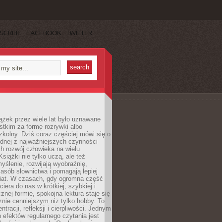
SCRIBE
FACEBOOK
TWITTER
ążek przez wiele lat było uznawane
tkim za formę rozrywki albo
kolny. Dziś coraz częściej mówi się o
ednej z najważniejszych czynności
h rozwój człowieka na wielu
siążki nie tylko uczą, ale też
yślenie, rozwijają wyobraźnię,
asób słownictwa i pomagają lepiej
iat. W czasach, gdy ogromna część
ciera do nas w krótkiej, szybkiej i
znej formie, spokojna lektura staje się
nie cenniejszym niż tylko hobby. To
ntracji, refleksji i cierpliwości. Jednym
 efektów regularnego czytania jest