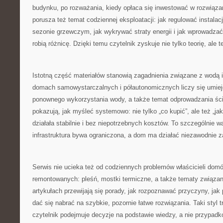
budynku, po rozważania, kiedy opłaca się inwestować w rozwiąza
porusza też temat codziennej eksploatacji: jak regulować instala
sezonie grzewczym, jak wykrywać straty energii i jak wprowadza
robią różnicę. Dzięki temu czytelnik zyskuje nie tylko teorię, ale t
Istotną część materiałów stanowią zagadnienia związane z wodą
domach samowystarczalnych i półautonomicznych liczy się umiej
ponownego wykorzystania wody, a także temat odprowadzania ś
pokazują, jak myśleć systemowo: nie tylko „co kupić”, ale też „ja
działała stabilnie i bez niepotrzebnych kosztów. To szczególnie 
infrastruktura bywa ograniczona, a dom ma działać niezawodnie za
Serwis nie ucieka też od codziennych problemów właścicieli dom
remontowanych: pleśń, mostki termiczne, a także tematy związa
artykułach przewijają się porady, jak rozpoznawać przyczyny, jak p
dać się nabrać na szybkie, pozornie łatwe rozwiązania. Taki styl 
czytelnik podejmuje decyzje na podstawie wiedzy, a nie przypadk