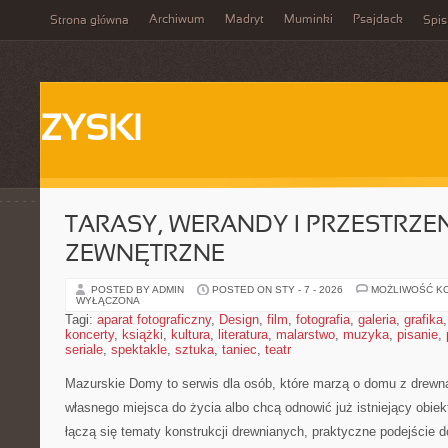
Archiwum
Madryt
Muminki
Psajdack
Strona główna
Spis
ZYSKI
TARASY, WERANDY I PRZESTRZEN
ZEWNĘTRZNE
POSTED BY ADMIN
POSTED ON STY - 7 - 2026
MOŻLIWOŚĆ K
WYŁĄCZONA
Tagi:
aparat fotograficzny
,
Design
,
film
,
fotografia
,
galeria
,
grafika
koncerty
,
książki
,
kultura
,
literatura
,
malarstwo
,
muzyka
,
pisanie
,
seriale
,
spektakle
,
sztuka
,
taniec
,
teatr
Mazurskie Domy to serwis dla osób, które marzą o domu z drewna
własnego miejsca do życia albo chcą odnowić już istniejący obie
łączą się tematy konstrukcji drewnianych, praktyczne podejście 