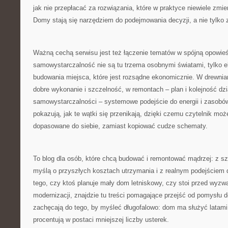
jak nie przepłacać za rozwiązania, które w praktyce niewiele zmi
Domy stają się narzędziem do podejmowania decyzji, a nie tylko z
Ważną cechą serwisu jest też łączenie tematów w spójną opowieś
samowystarczalność nie są tu trzema osobnymi światami, tylko e
budowania miejsca, które jest rozsądne ekonomicznie. W drewnia
dobre wykonanie i szczelność, w remontach – plan i kolejność dzi
samowystarczalności – systemowe podejście do energii i zasob
pokazują, jak te wątki się przenikają, dzięki czemu czytelnik mo
dopasowane do siebie, zamiast kopiować cudze schematy.
To blog dla osób, które chcą budować i remontować mądrzej: z s
myślą o przyszłych kosztach utrzymania i z realnym podejściem 
tego, czy ktoś planuje mały dom letniskowy, czy stoi przed wyz
modernizacji, znajdzie tu treści pomagające przejść od pomysłu 
zachęcają do tego, by myśleć długofalowo: dom ma służyć latami,
procentują w postaci mniejszej liczby usterek.