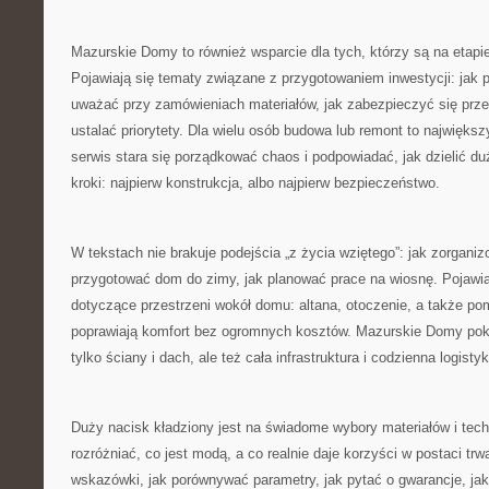
Mazurskie Domy to również wsparcie dla tych, którzy są na etapi
Pojawiają się tematy związane z przygotowaniem inwestycji: jak 
uważać przy zamówieniach materiałów, jak zabezpieczyć się prze
ustalać priorytety. Dla wielu osób budowa lub remont to największy
serwis stara się porządkować chaos i podpowiadać, jak dzielić du
kroki: najpierw konstrukcja, albo najpierw bezpieczeństwo.
W tekstach nie brakuje podejścia „z życia wziętego”: jak zorgani
przygotować dom do zimy, jak planować prace na wiosnę. Pojawiaj
dotyczące przestrzeni wokół domu: altana, otoczenie, a także po
poprawiają komfort bez ogromnych kosztów. Mazurskie Domy poka
tylko ściany i dach, ale też cała infrastruktura i codzienna logist
Duży nacisk kładziony jest na świadome wybory materiałów i tec
rozróżniać, co jest modą, a co realnie daje korzyści w postaci trwa
wskazówki, jak porównywać parametry, jak pytać o gwarancje, jak