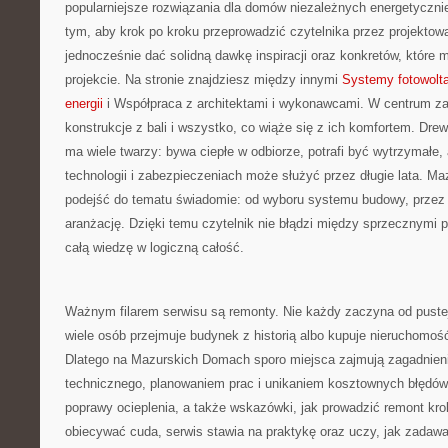
popularniejsze rozwiązania dla domów niezależnych energetycznie
tym, aby krok po kroku przeprowadzić czytelnika przez projektowa
jednocześnie dać solidną dawkę inspiracji oraz konkretów, któr
projekcie. Na stronie znajdziesz między innymi
Systemy fotowolta
energii
i Współpraca z architektami i wykonawcami. W centrum za
konstrukcje z bali i wszystko, co wiąże się z ich komfortem. Dre
ma wiele twarzy: bywa ciepłe w odbiorze, potrafi być wytrzymałe,
technologii i zabezpieczeniach może służyć przez długie lata. M
podejść do tematu świadomie: od wyboru systemu budowy, przez
aranżację. Dzięki temu czytelnik nie błądzi między sprzecznymi p
całą wiedzę w logiczną całość.
Ważnym filarem serwisu są remonty. Nie każdy zaczyna od pustej d
wiele osób przejmuje budynek z historią albo kupuje nieruchomo
Dlatego na Mazurskich Domach sporo miejsca zajmują zagadnien
technicznego, planowaniem prac i unikaniem kosztownych błędów.
poprawy ocieplenia, a także wskazówki, jak prowadzić remont kro
obiecywać cuda, serwis stawia na praktykę oraz uczy, jak zadawa